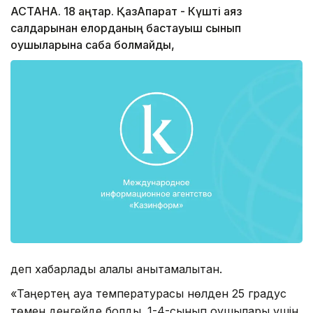
АСТАНА. 18 қаңтар. ҚазАқпарат - Күшті аяз
салдарынан елорданың бастауыш сынып
оқушыларына сабақ болмайды,
деп хабарлады қалалық анықтамалықтан.
«Таңертең ауа температурасы нөлден 25 градус
төмен деңгейде болды. 1-4-сынып оқушылары үшін