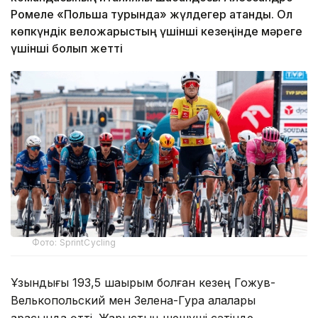
Ромеле «Польша турында» жүлдегер атанды. Ол
көпкүндік веложарыстың үшінші кезеңінде мәреге
үшінші болып жетті
Фото: SprintCycling
Ұзындығы 193,5 шақырым болған кезең Гожув-
Велькопольский мен Зелена-Гура қалалары