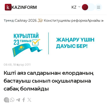
KAZINFORM
KZ
Сайлау-2026
Конституциялық реформа
Арнайы жо
Тренд:
08:48, 18 Қаңтар 2011
Күшті аяз салдарынан елорданың
бастауыш сынып оқушыларына
сабақ болмайды