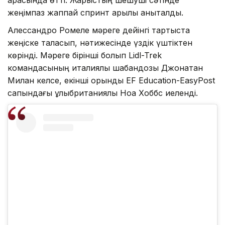
арасында өтті. Жарыстың шешуші сәтінде
жеңімпаз жаппай спринт арқылы анықталды.
Алессандро Ромеле мәреге дейінгі тартыста
жеңіске таласып, нәтижесінде үздік үштіктен
көрінді. Мәреге бірінші болып Lidl-Trek
командасының италиялық шабандозы Джонатан
Милан келсе, екінші орынды EF Education-EasyPost
сапындағы ұлыбританиялық Ноа Хоббс иеленді.