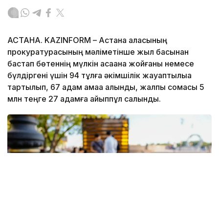
АСТАНА. KAZINFORM – Астана қаласының
прокуратурасының мәліметінше жыл басынан
бастап бөтеннің мүлкін қасақана жойғаны немесе
бүлдіргені үшін 94 тұлға әкімшілік жауаптылыққа
тартылып, 67 адам қамаққа алынды, жалпы сомасы 5
млн теңге 27 адамға айыппұл салынды.