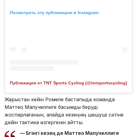
Посмотреть эту публикацию в Instagram
Публикация от TNT Sports Cycling (@tntsportscycling)
Жарыстан кейін Ромеле бастапқыда команда
Маттео Малучеллиге басымдық беруді
жоспарлағанын, алайда кезеңнің шешуші сәтіне
дейін тактика өзгергенін айтты.
— Бүгінгі кезең де Маттео Малучеллиге