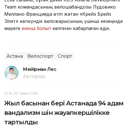
Team командасының велошабандозы Лудовико
Меллано Францияда өтіп жатқан «Крейз Брейз
Элит» көпкүндік веложарысының үшінші кезеңінде
мәреге
екінші болып
келгенін хабарлаған едік.
Астана
Велоспорт
Спорт
Мейірман Лес
Авторлар
21:16, 05 Тамыз 2026
Жыл басынан бері Астанада 94 адам
вандализм үшін жауапкершілікке
тартылды