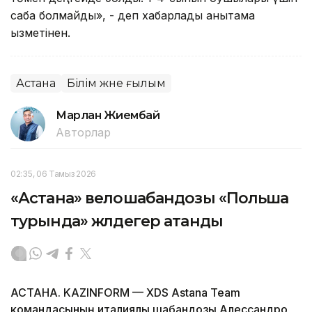
сабақ болмайды», - деп хабарлады анықтама
қызметінен.
Астана
Білім және ғылым
Марлан Жиембай
Авторлар
02:35, 06 Тамыз 2026
«Астана» велошабандозы «Польша
турында» жүлдегер атанды
АСТАНА. KAZINFORM — XDS Astana Team
командасының италиялық шабандозы Алессандро