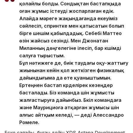
қолайлы болды. Сондықтан бастапқыда
оған жұмыс істеуді жоспарлаған едік.
Алайда мәреге жақындағанда екеуіміз
сөйлесіп, спринтке мен қатысатын болып
бірге шешім қабылдадық. Себебі Маттео
өзін жайсыз сезінді. Мен Джонатан
Миланның дөңгелегіне ілесіп, бар күшімді
салуға тырыстым.
Бұл нәтижеге де, биік таудағы оқу-жаттығу
жиынынан кейін қол жеткізген физикалық
дайындығыма да өте қуаныштымын.
Ертеңнен бастап күрделірек кезеңдер
басталады. Біз команда үшін жұмысты
жалғастыруға дайынбыз. Бүкіл командаға
және Маурициоға атқарған жұмысы үшін
алғыс айтқым келеді, — деді Алессандро
Ромеле.
Еске салайық, бұған дейін XDS Astana Development