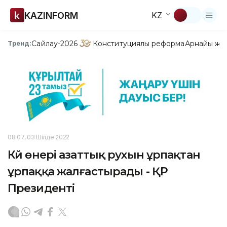
KAZINFORM
KZ
Сайлау-2026
Конституциялық реформа
Арнайы жо
Тренд:
08:07, 03 Шілде 2022
Күй өнері азаттық рухын ұрпақтан
ұрпаққа жалғастырады - ҚР
Президенті