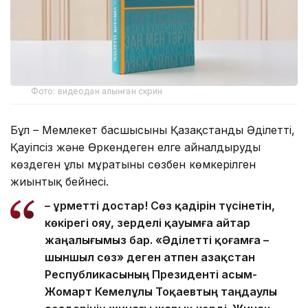
Фото: видеодан алынған скрин
Бұл – Мемлекет басшысының Қазақстанды Әділетті,
Қауіпсіз және Өркендеген елге айналдыруды
көздеген ұлы мұратының сөзбен көмкерілген
жиынтық бейнесі.
– Құрметті достар! Сөз қадірін түсінетін,
көкірегі ояу, зерделі қауымға айтар
жаңалығымыз бар. «Әділетті қоғамға –
шыншыл сөз» деген атпен Қазақстан
Республикасының Президенті Қасым-
Жомарт Кемелұлы Тоқаевтың таңдаулы