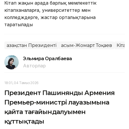
Кітап жақын арада барлық мемлекеттік
кітапханаларға, университеттер мен
колледждерге, жастар орталықтарына
таратылады
Қазақстан Президенті
Қасым-Жомарт Тоқаев
Кітап
Эльмира Оралбаева
Авторлар
18:01, 04 Тамыз 2026
Президент Пашинянды Армения
Премьер-министрі лауазымына
қайта тағайындалуымен
құттықтады