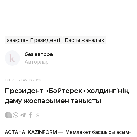
Қазақстан Президенті
Басты жаңалық
без автора
Авторлар
17:07, 05 Тамыз 2026
Президент «Бәйтерек» холдингінің
даму жоспарымен танысты
АСТАНА. KAZINFORM — Мемлекет басшысы Қасым-