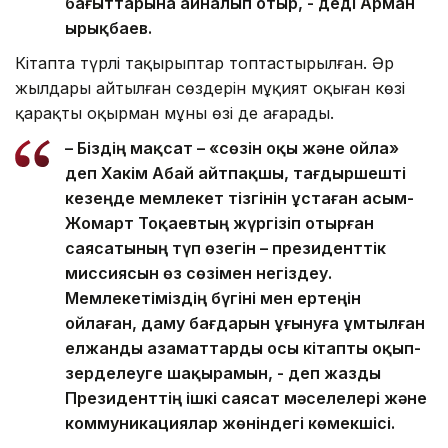
бағыттарына айналып отыр, - деді Арман
Қырықбаев.
Кітапта түрлі тақырыптар топтастырылған. Әр
жылдары айтылған сөздерін мұқият оқыған көзі
қарақты оқырман мұны өзі де аңғарады.
– Біздің мақсат – «сөзін оқы және ойла»
деп Хакім Абай айтпақшы, тағдыршешті
кезеңде мемлекет тізгінін ұстаған Қасым-
Жомарт Тоқаевтың жүргізіп отырған
саясатының түп өзегін – президенттік
миссиясын өз сөзімен негіздеу.
Мемлекетіміздің бүгіні мен ертеңін
ойлаған, даму бағдарын ұғынуға ұмтылған
елжанды азаматтарды осы кітапты оқып-
зерделеуге шақырамын, - деп жазды
Президенттің ішкі саясат мәселелері және
коммуникациялар жөніндегі көмекшісі.