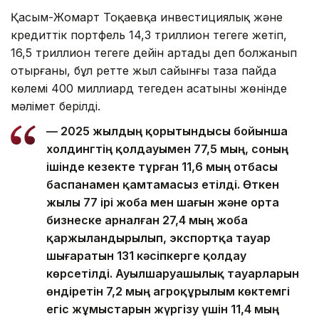
Қасым-Жомарт Тоқаевқа инвестициялық және
кредиттік портфель 14,3 триллион теңгеге жетіп,
16,5 триллион теңгеге дейін артады деп болжанып
отырғаны, бұл ретте жыл сайынғы таза пайда
көлемі 400 миллиард теңгеден асатыны жөнінде
мәлімет берілді.
— 2025 жылдың қорытындысы бойынша
холдингтің қолдауымен 77,5 мың, соның
ішінде кезекте тұрған 11,6 мың отбасы
баспанамен қамтамасыз етілді. Өткен
жылы 77 ірі жоба мен шағын және орта
бизнеске арналған 27,4 мың жоба
қаржыландырылып, экспортқа тауар
шығаратын 131 кәсіпкерге қолдау
көрсетілді. Ауылшаруашылық тауарларын
өндіретін 7,2 мың агроқұрылым көктемгі
егіс жұмыстарын жүргізу үшін 11,4 мың