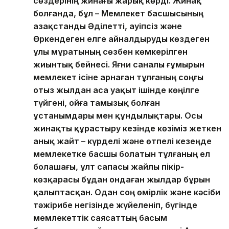
сөздерінің жинағы жарық көрді. Жинақ
болғанда, бұл – Мемлекет басшысының
Қазақстанды Әділетті, Қауіпсіз және
Өркендеген елге айналдыруды көздеген
ұлы мұратының сөзбен көмкерілген
жиынтық бейнесі. Яғни саналы ғұмырын
мемлекет ісіне арнаған тұлғаның соңғы
отыз жылдан аса уақыт ішінде көңілге
түйгені, ойға тамызық болған
ұстанымдары мен құндылықтары. Осы
жинақты құрастыру кезінде көзіміз жеткен
анық жайт – күрделі және өтпелі кезеңде
мемлекетке басшы болатын тұлғаның ел
болашағы, ұлт сапасы жайлы пікір-
көзқарасы бұдан ондаған жылдар бұрын
қалыптасқан. Одан соң өмірлік және кәсіби
тәжірибе негізінде жүйеленіп, бүгінде
мемлекеттік саясаттың басым