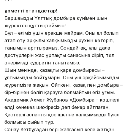
***
Құрметті отандастар!
Баршаңызды Ұлттық домбыра күнімен шын
жүректен құттықтаймын!
Бұл – еліміз үшін ерекше мейрам. Оны ел болып
атап өту арқылы халқымыздың рухын көтеріп,
танымын арттырамыз. Сондай-ақ, ұлы дала
дәстүрлерін жас ұрпақтың санасына сіңіріп, төл
өнеріміздің құдіретін танытамыз.
Шын мәнінде, қазақтың қара домбырасы –
ұлтымыздың бойтұмары. Оның үні әрқайсымыздың
жүрегімізге жақын. Өйткені, қазақ пен домбыра –
бір-бірінен бөліп қарауға болмайтын егіз ұғым.
Академик Ахмет Жұбанов «Домбыра – көшпелі
елдің көнекөз шежіресі» деп бекер айтпаған.
Қастерлі аспаптың қос ішегіне халқымыздың бүкіл
болмысы сыйып тұр.
Сонау Кетбұғадан бері жалғасып келе жатқан