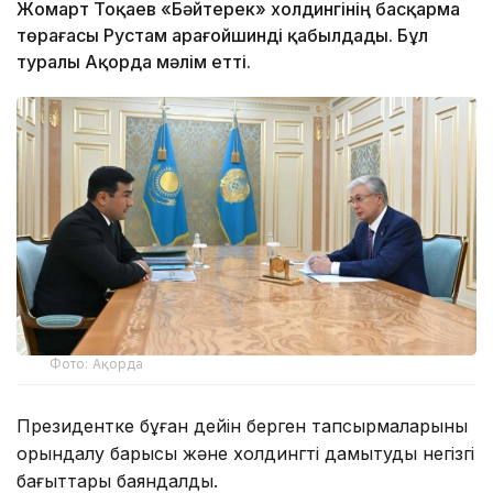
Жомарт Тоқаев «Бәйтерек» холдингінің басқарма
төрағасы Рустам Қарағойшинді қабылдады. Бұл
туралы Ақорда мәлім етті.
Фото: Ақорда
Президентке бұған дейін берген тапсырмаларының
орындалу барысы және холдингті дамытудың негізгі
бағыттары баяндалды.