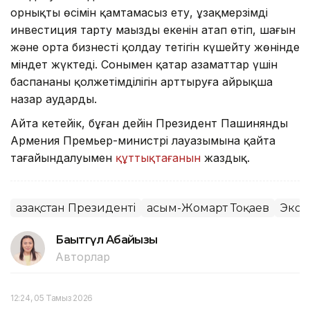
орнықты өсімін қамтамасыз ету, ұзақмерзімді
инвестиция тарту маңызды екенін атап өтіп, шағын
және орта бизнесті қолдау тетігін күшейту жөнінде
міндет жүктеді. Сонымен қатар азаматтар үшін
баспананың қолжетімділігін арттыруға айрықша
назар аударды.
Айта кетейік, бұған дейін Президент Пашинянды
Армения Премьер-министрі лауазымына қайта
тағайындалуымен
құттықтағанын
жаздық.
Қазақстан Президенті
Қасым-Жомарт Тоқаев
Экон
Бақытгүл Абайқызы
Авторлар
12:24, 05 Тамыз 2026