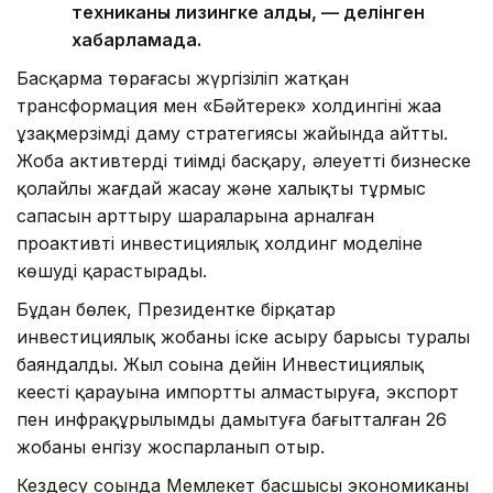
техниканы лизингке алды, — делінген
хабарламада.
Басқарма төрағасы жүргізіліп жатқан
трансформация мен «Бәйтерек» холдингінің жаңа
ұзақмерзімді даму стратегиясы жайында айтты.
Жоба активтерді тиімді басқару, әлеуетті бизнеске
қолайлы жағдай жасау және халықтың тұрмыс
сапасын арттыру шараларына арналған
проактивті инвестициялық холдинг моделіне
көшуді қарастырады.
Бұдан бөлек, Президентке бірқатар
инвестициялық жобаны іске асыру барысы туралы
баяндалды. Жыл соңына дейін Инвестициялық
кеңестің қарауына импортты алмастыруға, экспорт
пен инфрақұрылымды дамытуға бағытталған 26
жобаны енгізу жоспарланып отыр.
Кездесу соңында Мемлекет басшысы экономиканың