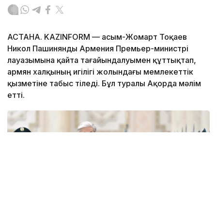
АСТАНА. KAZINFORM — Қасым-Жомарт Тоқаев
Никол Пашинянды Армения Премьер-министрі
лауазымына қайта тағайындалуымен құттықтап,
армян халқының игілігі жолындағы мемлекеттік
қызметіне табыс тіледі. Бұл туралы Ақорда мәлім
етті.