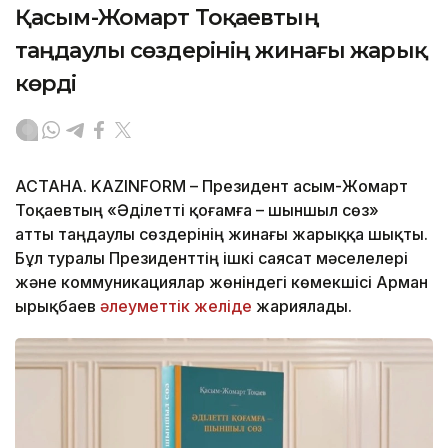
Қасым-Жомарт Тоқаевтың
таңдаулы сөздерінің жинағы жарық
көрді
АСТАНА. KAZINFORM – Президент Қасым-Жомарт
Тоқаевтың «Әділетті қоғамға – шыншыл сөз»
атты таңдаулы сөздерінің жинағы жарыққа шықты.
Бұл туралы Президенттің ішкі саясат мәселелері
және коммуникациялар жөніндегі көмекшісі Арман
Қырықбаев
әлеуметтік желіде
жариялады.