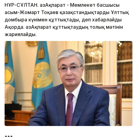
НҰР-СҰЛТАН. ҚазАқпарат - Мемлекет басшысы
Қасым-Жомарт Тоқаев қазақстандықтарды Ұлттық
домбыра күнімен құттықтады, деп хабарлайды
Ақорда. ҚазАқпарат құттықтаудың толық мәтінін
жариялайды.