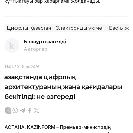
құттықтауы бар хабарлама жолданады.
Цифрлық Қазақстан
Электронды үкімет
Басты жа
Балнұр Қожагелді
Авторлар
14:01, 30 Шілде 2026
Қазақстанда цифрлық
архитектураның жаңа қағидалары
бекітілді: не өзгереді
АСТАНА. KAZINFORM – Премьер-министрдің