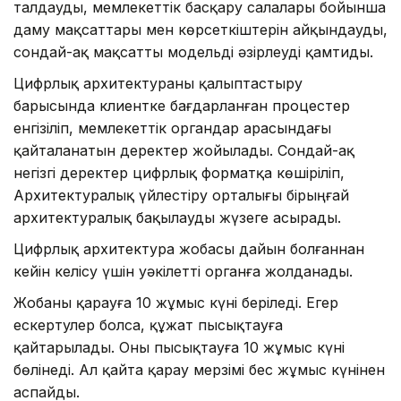
талдауды, мемлекеттік басқару салалары бойынша
даму мақсаттары мен көрсеткіштерін айқындауды,
сондай-ақ мақсатты модельді әзірлеуді қамтиды.
Цифрлық архитектураны қалыптастыру
барысында клиентке бағдарланған процестер
енгізіліп, мемлекеттік органдар арасындағы
қайталанатын деректер жойылады. Сондай-ақ
негізгі деректер цифрлық форматқа көшіріліп,
Архитектуралық үйлестіру орталығы бірыңғай
архитектуралық бақылауды жүзеге асырады.
Цифрлық архитектура жобасы дайын болғаннан
кейін келісу үшін уәкілетті органға жолданады.
Жобаны қарауға 10 жұмыс күні беріледі. Егер
ескертулер болса, құжат пысықтауға
қайтарылады. Оны пысықтауға 10 жұмыс күні
бөлінеді. Ал қайта қарау мерзімі бес жұмыс күнінен
аспайды.