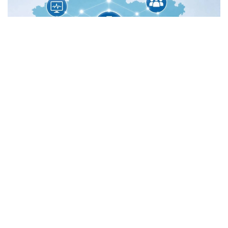
Фото: ДСМ
Жаңа жүйе арқылы медициналық мекемелердің
лицензиясы, кадрлық әлеуеті, медициналық
техникасы және басқа да маңызды көрсеткіштері
бір ақпараттық кеңістікте бақыланады. Бұл туралы
ҚР Денсаулық сақтау министрлігі Медициналық
және фармацевтикалық бақылау комитетінің
төрағасы Бауыржан Жүсіпов Jibek Joly