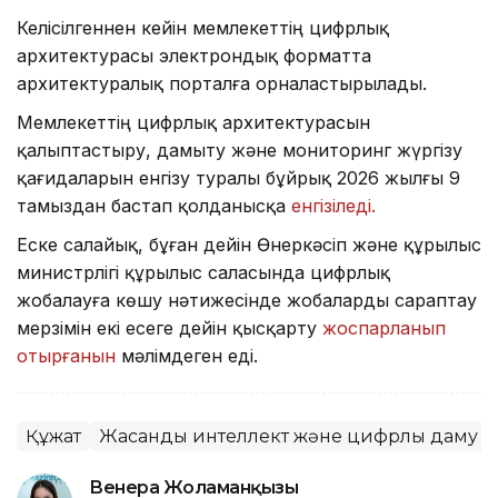
Келісілгеннен кейін мемлекеттің цифрлық
архитектурасы электрондық форматта
архитектуралық порталға орналастырылады.
Мемлекеттің цифрлық архитектурасын
қалыптастыру, дамыту және мониторинг жүргізу
қағидаларын енгізу туралы бұйрық 2026 жылғы 9
тамыздан бастап қолданысқа
енгізіледі.
Еске салайық, бұған дейін Өнеркәсіп және құрылыс
министрлігі құрылыс саласында цифрлық
жобалауға көшу нәтижесінде жобаларды сараптау
мерзімін екі есеге дейін қысқарту
жоспарланып
отырғанын
мәлімдеген еді.
Құжат
Жасанды интеллект және цифрлық даму м
Венера Жоламанқызы