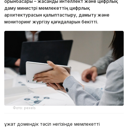
орынбасары – жасанды интеллект және цифрлық
даму министрі мемлекеттің цифрлық
архитектурасын қалыптастыру, дамыту және
мониторинг жүргізу қағидаларын бекітті.
Фото: pexels
Құжат домендік тәсіл негізінде мемлекетті