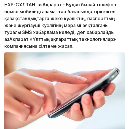
НҰР-СҰЛТАН. ҚазАқпарат - Бұдан былай телефон
нөмірі мобильді азаматтар базасында тіркелген
қазақстандықтарға жеке куәліктің, паспорттың
және жүргізуші куәлігінің мерзімі аяқталғаны
туралы SMS хабарлама келеді, деп хабарлайды
ҚазАқпарат «Ұлттық ақпараттық технологиялар»
компаниясына сілтеме жасап.