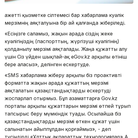
Қажетті қызметке сілтемесі бар хабарлама куәлік
мерзімнің аяқталуына бір ай қалғанда жіберіледі.
«Есіңізге саламыз, жақын арада сіздің жеке
куәлігіңіздің (паспорттың, жүргізуші куәлігінің)
қолданылу мерзімі аяқталады. Жаңа құжатты алу
үшін Сіз үйден шықпай-ақ eGov.kz арқылы өтініш
бере аласыз», делінген ескертуде.
«SMS хабарлама жіберу арқылы біз проактивті
форматта жақын арада құжаттың мерзімі
аяқталатын қазақстандықтарды ескертуді
жоспарлап отырмыз. Бұл азаматтарға Gov.kz
порталы арқылы құжаттарын мерзімі өтпей тұрып
тапсырыс беру мүмкіндік туады. Осылайша біз
қазақстандықтарды мерзімі өткен құжат үшін
салынатын айыппұлдан қорғаймыз», - деп
түсіндірді «Ұлттық ақпараттық технологиялар» АҚ