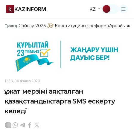
KAZINFORM
KZ
Сайлау-2026
Конституциялық реформа
Арнайы жо
Тренд:
11:38, 06 Қараша 2020
Құжат мерзімі аяқталған
қазақстандықтарға SMS ескерту
келеді