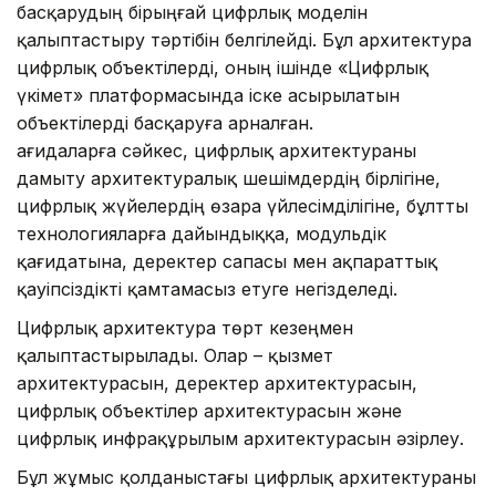
басқарудың бірыңғай цифрлық моделін
қалыптастыру тәртібін белгілейді. Бұл архитектура
цифрлық объектілерді, оның ішінде «Цифрлық
үкімет» платформасында іске асырылатын
объектілерді басқаруға арналған.
Қағидаларға сәйкес, цифрлық архитектураны
дамыту архитектуралық шешімдердің бірлігіне,
цифрлық жүйелердің өзара үйлесімділігіне, бұлтты
технологияларға дайындыққа, модульдік
қағидатына, деректер сапасы мен ақпараттық
қауіпсіздікті қамтамасыз етуге негізделеді.
Цифрлық архитектура төрт кезеңмен
қалыптастырылады. Олар – қызмет
архитектурасын, деректер архитектурасын,
цифрлық объектілер архитектурасын және
цифрлық инфрақұрылым архитектурасын әзірлеу.
Бұл жұмыс қолданыстағы цифрлық архитектураны