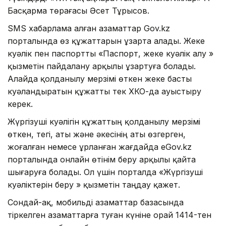
Басқарма төрағасы Әсет Тұрысов.
SMS хабарлама алған азаматтар Gov.kz
порталында өз құжаттарын ұзарта алады. Жеке
куәлік пен паспортты «Паспорт, жеке куәлік алу »
қызметін пайдалану арқылы ұзартуға болады.
Алайда қолданылу мерзімі өткен жеке басты
куәландыратын құжатты тек ХҚКО-да ауыстыру
керек.
Жүргізуші куәлігін құжаттың қолданылу мерзімі
өткен, тегі, аты және әкесінің аты өзгерген,
жоғалған немесе ұрланған жағдайда eGov.kz
порталында онлайн өтінім беру арқылы қайта
шығаруға болады. Ол үшін порталда «Жүргізуші
куәліктерін беру » қызметін таңдау қажет.
Сондай-ақ, мобильді азаматтар базасында
тіркелген азаматтарға туған күніне орай 1414-тен