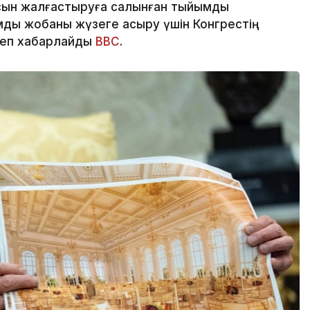
сын жалғастыруға салынған тыйымды
ды жобаны жүзеге асыру үшін Конгрестің
деп хабарлайды
BBC
.