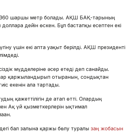
8 360 шаршы метр болады. АҚШ БАҚ-тарының
долларға дейін өскен. Бұл бастапқы есептен екі
гіну үшін екі апта уақыт берілді. АҚШ президенті
лімдеді.
сіздік мүдделеріне әсер етеді деп санайды.
ғалар қаржыландырып отырғанын, сондықтан
іс екенін алға тартады.
удың қажеттілігін де атап өтті. Олардың
ен Ақ үй қызметкерлерін ықтимал
аған.
дегі бал залына қаржы бөлу туралы
заң жобасын