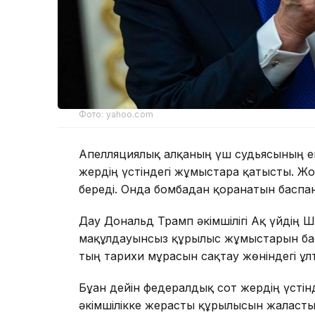
Фото: yahoo.com
Апелляциялық алқаның үш судьясының ек
жердің үстіндегі жұмыстарға қатысты. Жо
береді. Онда бомбадан қорғанатын басп
Дау Дональд Трамп әкімшілігі Ақ үйдің Ш
мақұлдауынсыз құрылыс жұмыстарын бас
тың тарихи мұрасын сақтау жөніндегі ұлт
Бұған дейін федералдық сот жердің үсті
әкімшілікке жерасты құрылысын жалғасты