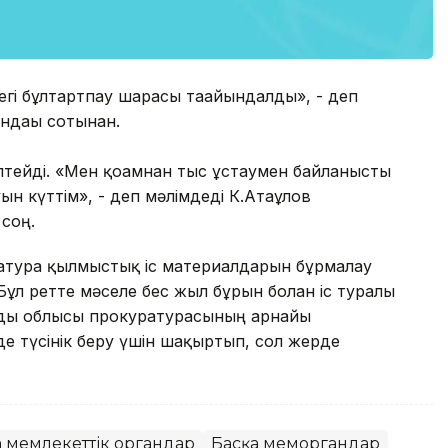
дегі бұлтартпау шарасы тағайындалды», - деп
ндағы сотынан.
ептейді. «Мен қоғамнан тыс ұстаумен байланысты
н күттім», - деп мәлімдеді К.Атағұлов
соң.
атура қылмыстық іс материалдарын бұрмалау
 Бұл ретте мәселе бес жыл бұрын болған іс туралы
ғанды облысы прокуратурасының арнайы
де түсінік беру үшін шақыртып, сол жерде
а мемлекеттік органдар
Басқа меморгандар