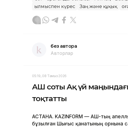
Қылмыспен күрес
Заң және құқық
Қо
без автора
Авторлар
05:19, 08 Тамыз 2026
АҚШ соты Ақ үй маңында
тоқтатты
АСТАНА. KAZINFORM — АҚШ-тың апелл
бұзылған Шығыс қанатының орнына с