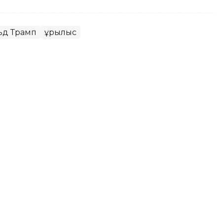
ьд Трамп
Құрылыс
ерге сот үкімі шықты
ның Еңбекшіқазақ аудандық сотында ҚР
ынша (сталкинг) айыпталған азаматқа