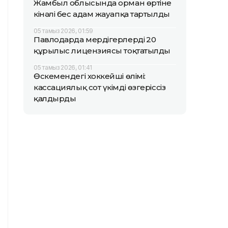
Жамбыл облысында орман өртіне
кінәлі бес адам жауапқа тартылды
05 тамыз 2026, 01:59
Павлодарда мердігерлердің 20
құрылыс лицензиясы тоқтатылды
05 тамыз 2026, 01:41
Өскемендегі хоккейші өлімі:
кассациялық сот үкімді өзгеріссіз
қалдырды