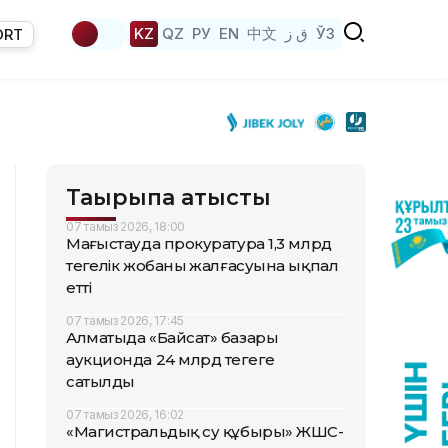
KZ
QZ
РУ
EN
中文
ق ز
ЎЗ
ORT
Тақырыпқа қатысты
07 тамыз 2026, 18:00
Маңғыстауда прокуратура 1,3 млрд
теңгелік жобаның жалғасуына ықпал
етті
07 тамыз 2026, 17:45
Алматыда «Байсат» базары
аукционда 24 млрд теңгеге
сатылды
07 тамыз 2026, 16:02
«Магистральдық су құбыры» ЖШС-