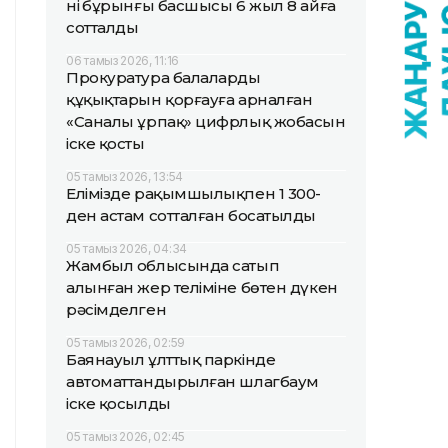
нің бұрынғы басшысы 6 жыл 8 айға
сотталды
06 тамыз 2026, 11:16
Прокуратура балалардың
құқықтарын қорғауға арналған
«Саналы ұрпақ» цифрлық жобасын
іске қосты
05 тамыз 2026, 13:54
Елімізде рақымшылықпен 1 300-
ден астам сотталған босатылды
05 тамыз 2026, 04:34
Жамбыл облысында сатып
алынған жер теліміне бөтен дүкен
рәсімделген
05 тамыз 2026, 02:59
Баянауыл ұлттық паркінде
автоматтандырылған шлагбаум
іске қосылды
05 тамыз 2026, 02:45