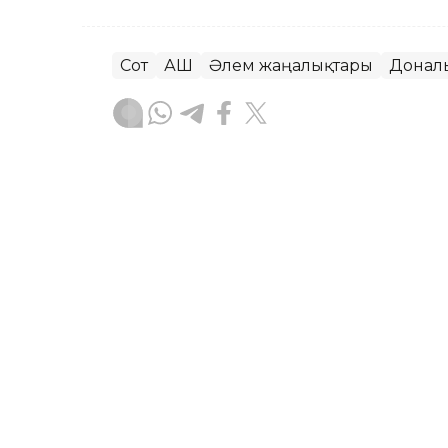
Сот
АҚШ
Әлем жаңалықтары
Донал
Динара Маханова
Авторлар
22:29, 07 Тамыз 2026
Алматы облысында сталк
АЛМАТЫ. KAZINFORM – Алматы облысы
Қылмыстық кодексінің 115-1-бабы бой