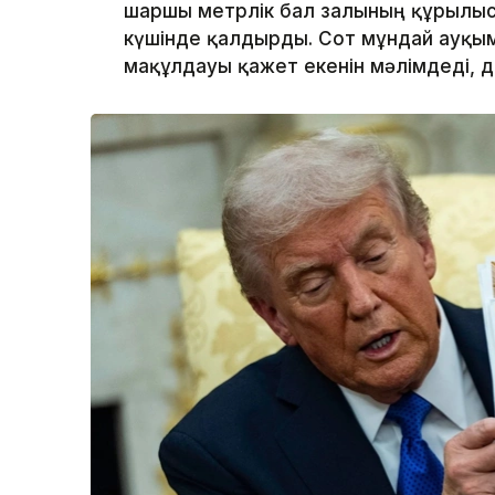
шаршы метрлік бал залының құрылы
күшінде қалдырды. Сот мұндай ауқым
мақұлдауы қажет екенін мәлімдеді, 