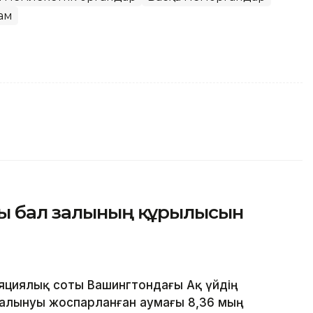
ғам
ғы бал залының құрылысын
яциялық соты Вашингтондағы Ақ үйдің
алынуы жоспарланған аумағы 8,36 мың