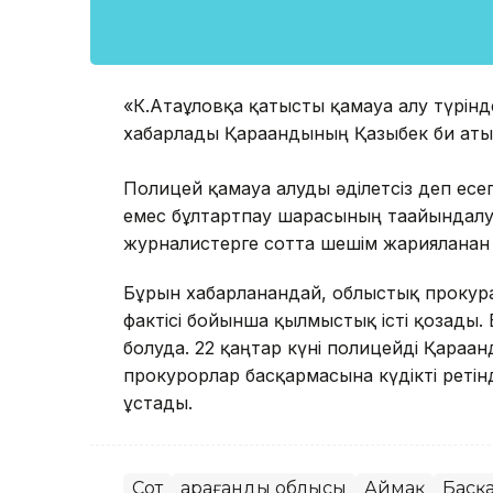
«К.Атағұловқа қатысты қамауға алу түрін
хабарлады Қарағандының Қазыбек би аты
Полицей қамауға алуды әділетсіз деп ес
емес бұлтартпау шарасының тағайындалуы
журналистерге сотта шешім жарияланған 
Бұрын хабарланғандай, облыстық прокур
фактісі бойынша қылмыстық істі қозғады.
болуда. 22 қаңтар күні полицейді Қара
прокурорлар басқармасына күдікті ретін
ұстады.
Сот
Қарағанды облысы
Аймақ
Басқ