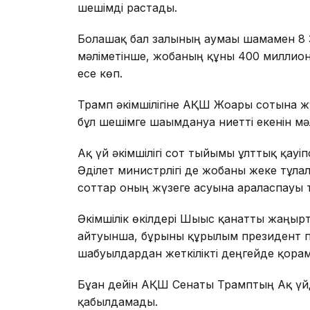
шешімді растады.
Болашақ бал залының аумағы шамамен 
мәліметінше, жобаның құны 400 миллион 
есе көп.
Трамп әкімшілігіне АҚШ Жоғарғы сотына жү
бұл шешімге шағымдануға ниетті екенін мә
Ақ үй әкімшілігі сот тыйымы ұлттық қауіп
Әділет министрлігі де жобаны жеке тұл
соттар оның жүзеге асуына араласпауы ти
Әкімшілік өкілдері Шығыс қанатты жаңғырт
айтуынша, бұрынғы құрылым президент п
шабуылдардан жеткілікті деңгейде қорғам
Бұған дейін АҚШ Сенаты Трамптың Ақ үй
қабылдамады.