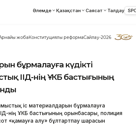
Әлемде
Қазақстан
Саясат
Талдау
SP
Арнайы жоба
Конституциялық реформа
Сайлау-2026
рын бұрмалауға күдікті
тық ІІД-нің ҰҚҚКБ бастығының
ынды
Қылмыстық іс материалдарын бұрмалауға
ІІД-нің ҰҚҚКБ бастығының орынбасары, полиция
сот «қамауға алу» бұлтартпау шарасын