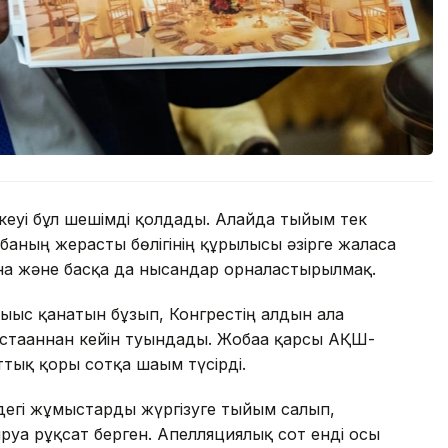
еуі бұл шешімді қолдады. Алайда тыйым тек
баның жерасты бөлігінің құрылысы әзірге жалғаса
ана және басқа да нысандар орналастырылмақ.
ығыс қанатын бұзып, Конгрестің алдын ала
тағаннан кейін туындады. Жобаға қарсы АҚШ-
тық қоры сотқа шағым түсірді.
ндегі жұмыстарды жүргізуге тыйым салып,
руға рұқсат берген. Апелляциялық сот енді осы