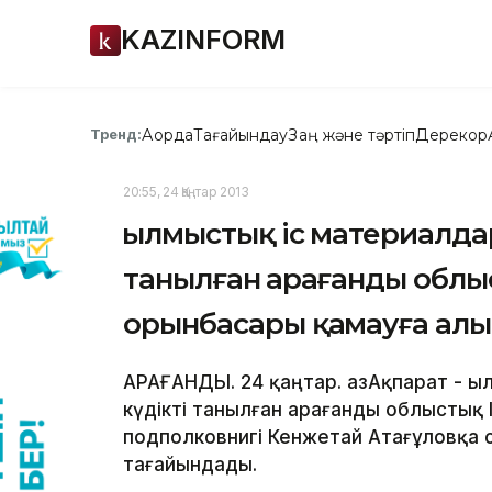
KAZINFORM
Ақорда
Тағайындау
Заң және тәртіп
Дерекқор
Тренд:
20:55, 24 Қаңтар 2013
Қылмыстық іс материалда
танылған Қарағанды облыс
орынбасары қамауға ал
ҚАРАҒАНДЫ. 24 қаңтар. ҚазАқпарат - 
күдікті танылған Қарағанды облыстық 
подполковнигі Кенжетай Атағұловқа 
тағайындады.