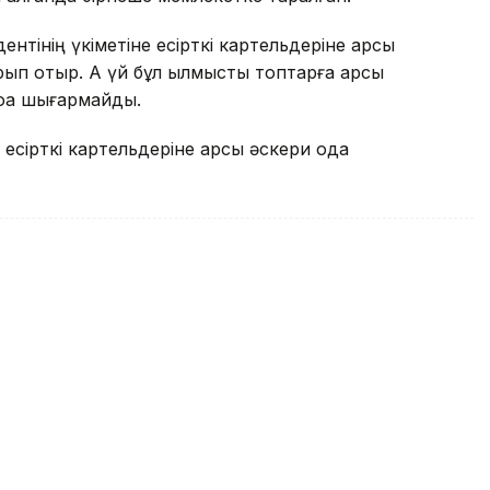
нтінің үкіметіне есірткі картельдеріне қарсы
п отыр. Ақ үй бұл қылмыстық топтарға қарсы
оққа шығармайды.
сірткі картельдеріне қарсы әскери одақ