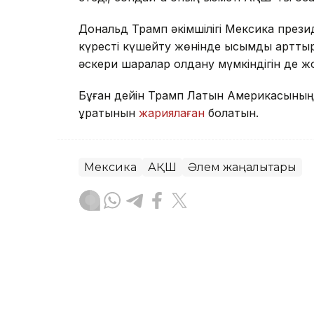
Дональд Трамп әкімшілігі Мексика президе
күресті күшейту жөнінде қысымды арттыры
әскери шаралар қолдану мүмкіндігін де ж
Бұған дейін Трамп Латын Америкасының е
құратынын
жариялаған
болатын.
Мексика
АҚШ
Әлем жаңалықтары
Бақытгүл Абайқызы
Авторлар