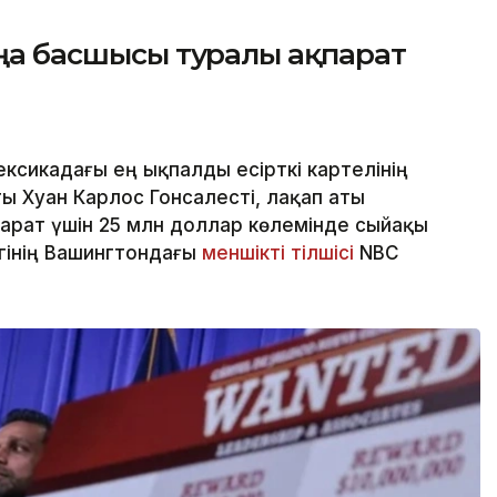
жаңа басшысы туралы ақпарат
ксикадағы ең ықпалды есірткі картелінің
ы Хуан Карлос Гонсалесті, лақап аты
парат үшін 25 млн доллар көлемінде сыйақы
ігінің Вашингтондағы
меншікті тілшісі
NBC