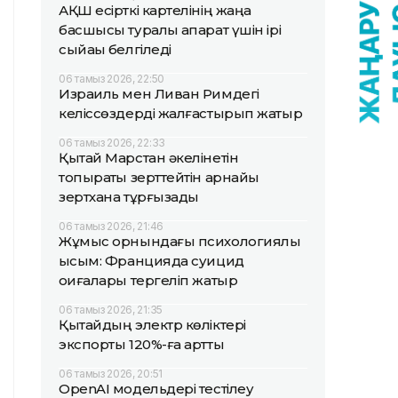
АҚШ есірткі картелінің жаңа
басшысы туралы ақпарат үшін ірі
сыйақы белгіледі
06 тамыз 2026, 22:50
Израиль мен Ливан Римдегі
келіссөздерді жалғастырып жатыр
06 тамыз 2026, 22:33
Қытай Марстан әкелінетін
топырақты зерттейтін арнайы
зертхана тұрғызады
06 тамыз 2026, 21:46
Жұмыс орнындағы психологиялық
қысым: Францияда суицид
оқиғалары тергеліп жатыр
06 тамыз 2026, 21:35
Қытайдың электр көліктері
экспорты 120%-ға артты
06 тамыз 2026, 20:51
OpenAI модельдері тестілеу