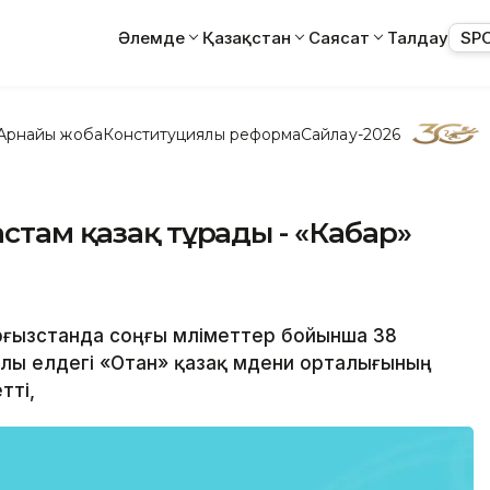
Әлемде
Қазақстан
Саясат
Талдау
SP
Арнайы жоба
Конституциялық реформа
Сайлау-2026
стам қазақ тұрады - «Кабар»
Қырғызстанда соңғы мәліметтер бойынша 38
алы елдегі «Отан» қазақ мәдени орталығының
тті,