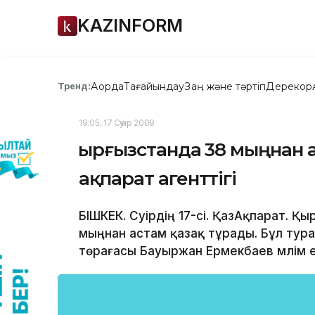
KAZINFORM
Ақорда
Тағайындау
Заң және тәртіп
Дерекқор
Тренд:
19:05, 17 Сәуір 2009
Қырғызстанда 38 мыңнан а
ақпарат агенттігі
БІШКЕК. Сәуірдің 17-сі. ҚазАқпарат. 
мыңнан астам қазақ тұрады. Бұл тур
төрағасы Бауыржан Ермекбаев мәлім е