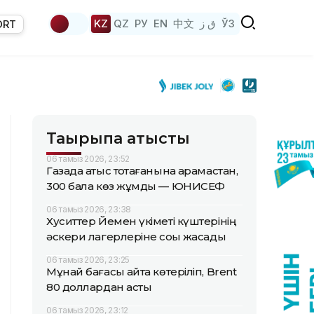
KZ
QZ
РУ
EN
中文
ق ز
ЎЗ
ORT
Тақырыпқа қатысты
06 тамыз 2026, 23:52
Газада атыс тоқтағанына қарамастан,
300 бала көз жұмды — ЮНИСЕФ
06 тамыз 2026, 23:38
Хуситтер Йемен үкіметі күштерінің
әскери лагерлеріне соққы жасады
06 тамыз 2026, 23:25
Мұнай бағасы қайта көтеріліп, Brent
80 доллардан асты
06 тамыз 2026, 23:12