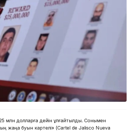
25 млн долларға дейін ұлғайтылды. Сонымен
ың жаңа буын картелі» (Cartel de Jalisco Nueva