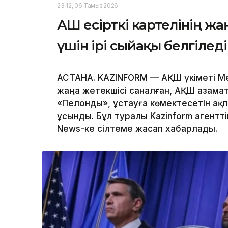
23:12, 06 Тамыз 2026
АҚШ есірткі картелінің 
үшін ірі сыйақы белгіледі
АСТАНА. KAZINFORM — АҚШ үкіметі Ме
жаңа жетекшісі саналған, АҚШ азамат
«Пелонды», ұстауға көмектесетін ақ
ұсынды. Бұл туралы Kazinform агентт
News-ке сілтеме жасап хабарлады.