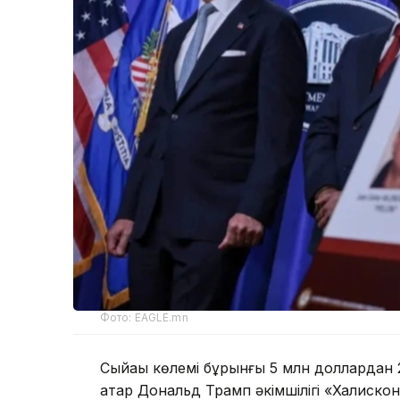
Фото: EAGLE.mn
Сыйақы көлемі бұрынғы 5 млн доллардан 
қатар Дональд Трамп әкімшілігі «Халискон