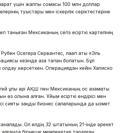
қпарат үшін жалпы сомасы 100 млн доллар
лерінің туыстары мен іскерлік серіктестеріне
 таныған Мексиканың сегіз есірткі картелінің
 Рубен Осегера Сервантес, лақап аты «Эль
циясы кезінде қаза тапқан болатын. Бұл
қ қолдау көрсеткен. Операциядан кейін Халиско
гей ұлы әрі АҚШ пен Мексиканың қос азаматы
н өз қолына алған. Ұйым есірткі өндірісі мен
сі сияқты заңды бизнес салаларында да қызмет
 саналады. Ол елдің 32 штатының 21-інде әрекет
са алғанда бірнеше мемлекетке таралған.