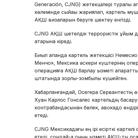
Generación, CJNG) жетекшілері туралы а
көлемінде сыйақы жариялап, картель мүше
АҚШ визаларын беруге шектеу енгізді.
CJNG АҚШ шетелдік террористік ұйым деп
қатарына кіреді.
Биыл ақпанда картель жетекшісі Немесио
Менчо», Мексика әскери күштерінің опера
операцияға АҚШ барлау қызметі ақпаратты
штатында зорлық-зомбылық күшейген.
Хабарланғандай, Осегера Сервантестің ө
Хуан Карлос Гонсалес картельдің басқаруы
контрабандасынан бөлек, авокадо өндірі
етеді.
CJNG Мексикадағы ең ірі есірткі картелі
етеді, сондай-ақ оның қызметі АҚШ-ты қо