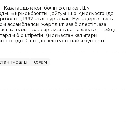
і. Қазақтардың көп бөлігі Ыстықкөл, Шу
ады. Б.Ермекбаевтың айтуынша, Қырғызстанда
і болып, 1992 жылы құрылған. Бүгіндері орталық
 ассамблеясы, жергілікті қазақ бірлестігі, қазақ
дастығымен тығыз қарым-қатынаста жұмыс істейді.
старды біріктіретін Қырғызстан халықтары
 толды. Оның кезекті құрылтайы бүгін өтті.
стан туралы
Қоғам