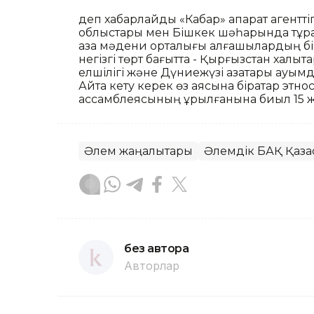
деп хабарлайды «Кабар» ақпарат агенттіг
облыстары мен Бішкек шәһарында тұр
қазақ мәдени орталығы алғашқылардың бір
негізгі төрт бағытта - Қырғызстан халықтары
елшілігі және Дүниежүзі қазақтары қауым
Айта кету керек өз аясына бірқатар этно
ассамблеясының құрылғанына биыл 15 жыл
Әлем жаңалықтары
Әлемдік БАҚ Қазақ
без автора
Авторлар