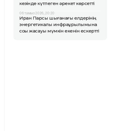
кезінде күтпеген әрекет көрсетті
06 тамыз 2026, 20:20
Иран Парсы шығанағы елдерінің
энергетикалық инфрақұрылымына
соққы жасауы мүмкін екенін ескертті