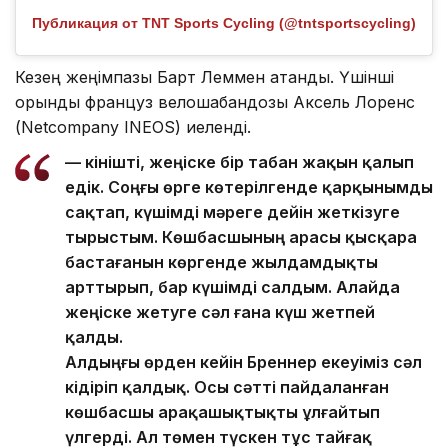
Публикация от TNT Sports Cycling (@tntsportscycling)
Кезең жеңімпазы Барт Леммен атанды. Үшінші
орынды француз велошабандозы Аксель Лоренс
(Netcompany INEOS) иеленді.
— Өкінішті, жеңіске бір табан жақын қалып
едік. Соңғы өрге көтерілгенде қарқынымды
сақтап, күшімді мәреге дейін жеткізуге
тырыстым. Көшбасшының арасы қысқара
бастағанын көргенде жылдамдықты
арттырып, бар күшімді салдым. Алайда
жеңіске жетуге сәл ғана күш жетпей
қалды.
Алдыңғы өрден кейін Бреннер екеуіміз сәл
кідіріп қалдық. Осы сәтті пайдаланған
көшбасшы арақашықтықты ұлғайтып
үлгерді. Ал төмен түскен тұс тайғақ