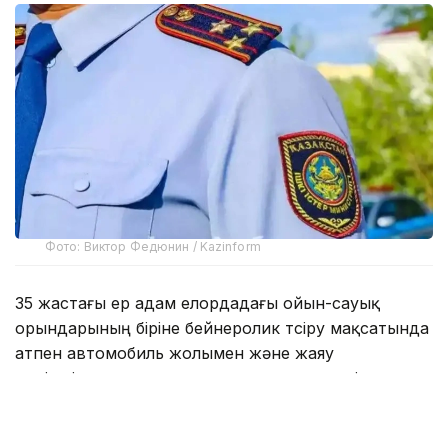
Фото: Виктор Федюнин / Kazinform
35 жастағы ер адам елордадағы ойын-сауық
орындарының біріне бейнеролик түсіру мақсатында
атпен автомобиль жолымен және жаяу
жүргіншілерге арналған тротуарлармен жүріп, жаяу
жүргіншілердің қозғалысына кедергі келтірген.
Кейін «Бәйтерек» монументі маңына қарай бет