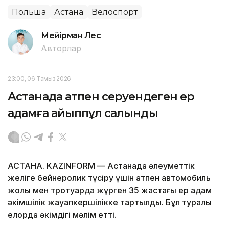
Польша
Астана
Велоспорт
Мейірман Лес
Авторлар
23:00, 06 Тамыз 2026
Астанада атпен серуендеген ер
адамға айыппұл салынды
АСТАНА. KAZINFORM — Астанада әлеуметтік
желіге бейнеролик түсіру үшін атпен автомобиль
жолы мен тротуарда жүрген 35 жастағы ер адам
әкімшілік жауапкершілікке тартылды. Бұл туралы
елорда әкімдігі мәлім етті.