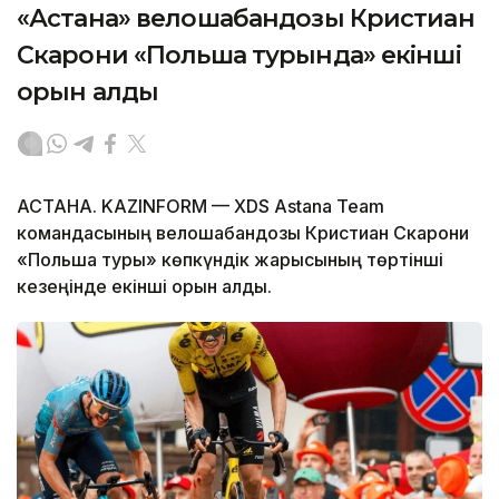
«Астана» велошабандозы Кристиан
Скарони «Польша турында» екінші
орын алды
АСТАНА. KAZINFORM — XDS Astana Team
командасының велошабандозы Кристиан Скарони
«Польша туры» көпкүндік жарысының төртінші
кезеңінде екінші орын алды.