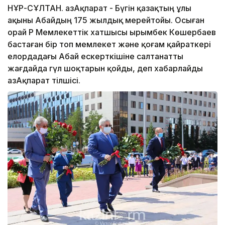
НҰР-СҰЛТАН. ҚазАқпарат - Бүгін қазақтың ұлы
ақыны Абайдың 175 жылдық мерейтойы. Осыған
орай ҚР Мемлекеттік хатшысы Қырымбек Көшербаев
бастаған бір топ мемлекет және қоғам қайраткері
елордадағы Абай ескерткішіне салтанатты
жағдайда гүл шоқтарын қойды, деп хабарлайды
ҚазАқпарат тілшісі.