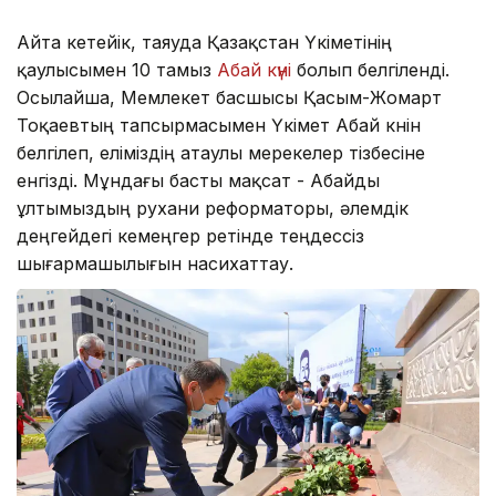
Айта кетейік, таяуда Қазақстан Үкіметінің
қаулысымен 10 тамыз
Абай күні
болып белгіленді.
Осылайша, Мемлекет басшысы Қасым-Жомарт
Тоқаевтың тапсырмасымен Үкімет Абай күнін
белгілеп, еліміздің атаулы мерекелер тізбесіне
енгізді. Мұндағы басты мақсат - Абайды
ұлтымыздың рухани реформаторы, әлемдік
деңгейдегі кемеңгер ретінде теңдессіз
шығармашылығын насихаттау.