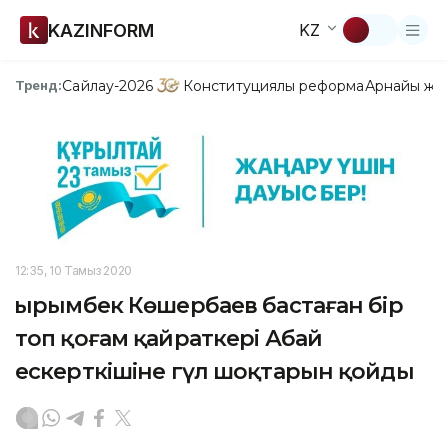
KAZINFORM
KZ
Сайлау-2026
Конституциялық реформа
Арнайы жо
Тренд:
12:35, 10 Тамыз 2020
Қырымбек Көшербаев бастаған бір
топ қоғам қайраткері Абай
ескерткішіне гүл шоқтарын қойды