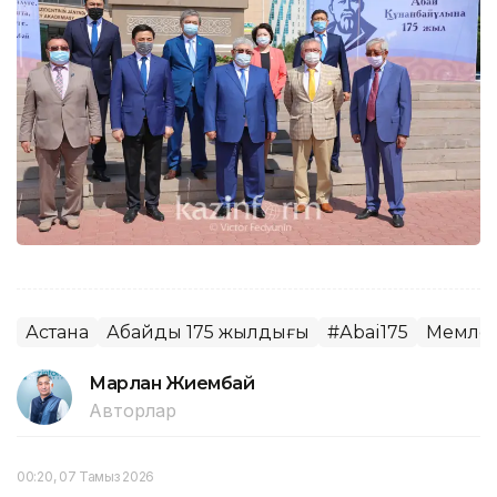
Астана
Абайдың 175 жылдығы
#Аbai175
Мемлеке
Марлан Жиембай
Авторлар
00:20, 07 Тамыз 2026