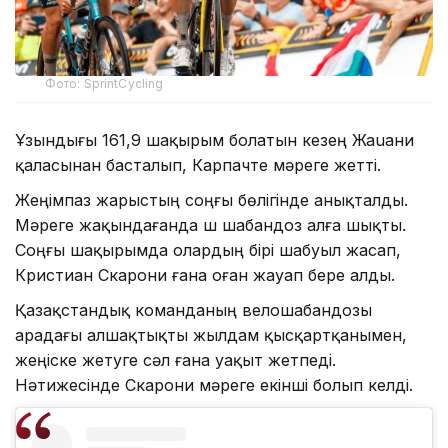
Фото: SprintCycling
Ұзындығы 161,9 шақырым болатын кезең Жаuани
қаласынан басталып, Карпачте мәреге жетті.
Жеңімпаз жарыстың соңғы бөлігінде анықталды.
Мәреге жақындағанда үш шабандоз алға шықты.
Соңғы шақырымда олардың бірі шабуыл жасап,
Кристиан Скарони ғана оған жауап бере алды.
Қазақстандық команданың велошабандозы
арадағы алшақтықты жылдам қысқартқанымен,
жеңіске жетуге сәл ғана уақыт жетпеді.
Нәтижесінде Скарони мәреге екінші болып келді.