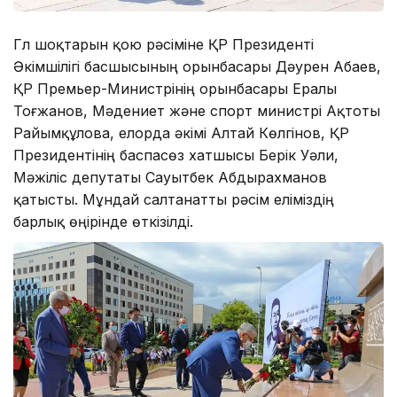
Гүл шоқтарын қою рәсіміне ҚР Президенті
Әкімшілігі басшысының орынбасары Дәурен Абаев,
ҚР Премьер-Министрінің орынбасары Ералы
Тоғжанов, Мәдениет және спорт министрі Ақтоты
Райымқұлова, елорда әкімі Алтай Көлгінов, ҚР
Президентінің баспасөз хатшысы Берік Уәли,
Мәжіліс депутаты Сауытбек Абдырахманов
қатысты. Мұндай салтанатты рәсім еліміздің
барлық өңірінде өткізілді.