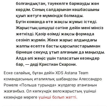
болғандықтан, тәуекелге бармауды жөн
көрдім. Соның салдарынан көшбасшыны
қуып жетуге мүмкіндік болмады.
Бүгін команда өте жақсы жұмыс істеді.
Жарыстың шешуші сәтіне дейін мені мінсіз
жеткізді. Қазір өзімді жақсы формада
сезініп жүрмін. Жеке жарыс алдындағы
жалпы есепте басты қарсыластарымнан
бірнеше секунд ұтып алғаным да маңызды.
Алда әлі жеңіс үшін таласатын кезеңдер
бар
, — деді Кристиан Скарони.
Еске салайық, бұған дейін XDS Astana Team
командасының италиялық шабандозы Алессандро
Ромеле «Польша турында» жүлдегер атанғанын
жазғанбыз. Ол көпкүндік веложарыстың үшінші
кезеңінде мәреге
үшінші болып жетті.