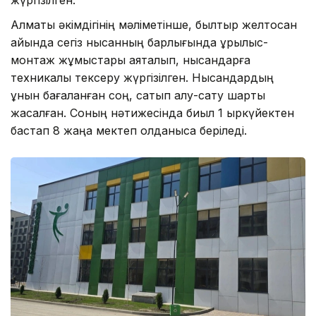
жүргізілген.
Алматы әкімдігінің мәліметінше, былтыр желтоқсан
айында сегіз нысанның барлығында құрылыс-
монтаж жұмыстары аяқталып, нысандарға
техникалық тексеру жүргізілген. Нысандардың
құнын бағаланған соң, сатып алу-сату шарты
жасалған. Соның нәтижесінда биыл 1 қыркүйектен
бастап 8 жаңа мектеп қолданысқа беріледі.