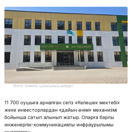
Фото: Алматы қаласының әкімдігі
11 700 оқушыға арналған сегіз «Келешек мектебі»
жеке инвесторлардан «дайын өнім» механизмі
бойынша сатып алынып жатыр. Оларға барлық
инженерлік-коммуникациялық инфрақұрылымы