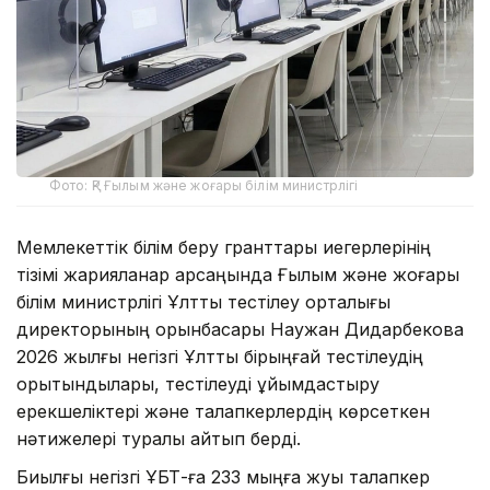
Фото: ҚР Ғылым және жоғары білім министрлігі
Мемлекеттік білім беру гранттары иегерлерінің
тізімі жарияланар қарсаңында Ғылым және жоғары
білім министрлігі Ұлттық тестілеу орталығы
директорының орынбасары Наужан Дидарбекова
2026 жылғы негізгі Ұлттық бірыңғай тестілеудің
қорытындылары, тестілеуді ұйымдастыру
ерекшеліктері және талапкерлердің көрсеткен
нәтижелері туралы айтып берді.
Биылғы негізгі ҰБТ-ға 233 мыңға жуық талапкер