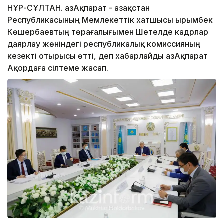
НҰР-СҰЛТАН. ҚазАқпарат - Қазақстан
Республикасының Мемлекеттік хатшысы Қырымбек
Көшербаевтың төрағалығымен Шетелде кадрлар
даярлау жөніндегі республикалық комиссияның
кезекті отырысы өтті, деп хабарлайды ҚазАқпарат
Ақордаға сілтеме жасап.