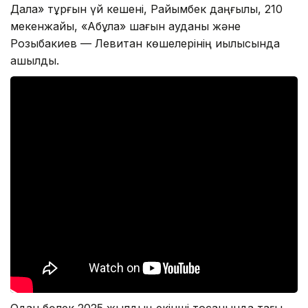
Дала» тұрғын үй кешені, Райымбек даңғылы, 210
мекенжайы, «Ақбұлақ» шағын ауданы және
Розыбакиев — Левитан көшелерінің қиылысында
ашылды.
Одан бөлек 2025 жылдың екінші тоқсанында тағы