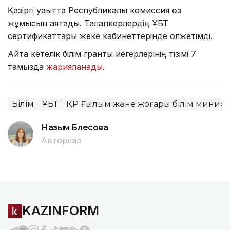
Қазіргі уақытта Республикалық комиссия өз
жұмысын аяқтады. Талапкерлердің ҰБТ
сертификаттары жеке кабинеттерінде қолжетімді.
Айта кетелік білім гранты иегерлерінің тізімі 7
тамызда
жарияланады
.
Білім
ҰБТ
ҚР Ғылым және жоғары білім министр
Назым Бөлесова
Авторлар
KAZINFORM