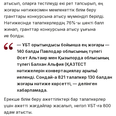
қатысып, оларға тестілеуді екі рет тапсырып, ең
жоғары нәтижесімен мемлекеттік білім беру
гранттары конкурсына қатысу мүмкіндігі берілді.
Нәтижесінде талапкерлердің 76%-ы шекті балл
жинап, гранттар конкурсына қатысу құқығына
ие болды.
— ҰБТ қорытындысы бойынша ең жоғары —
140 балды Павлодар облысының түлегі
Әсет Альтаир мен Қызылорда облысының
түлегі Балхан Альфия (ҚАЗТЕСТ
нәтижелерін конвертациялау арқылы)
иеленді. Сондай-ақ 821 талапкер 130 балдан
жоғары нәтиже көрсетті, — делінген
хабарламада.
Ерекше білім беру қажеттіліктері бар талапкерлер
үшін қажетті жағдайлар жасалып, негізгі ҰБТ-ға 800
адам қатысты.