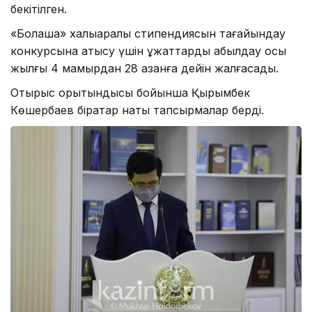
бекітілген.
«Болашақ» халықаралық стипендиясын тағайындау
конкурсына қатысу үшін құжаттарды қабылдау осы
жылғы 4 мамырдан 28 қазанға дейін жалғасады.
Отырыс қорытындысы бойынша Қырымбек
Көшербаев бірқатар нақты тапсырмалар берді.