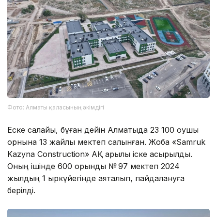
Фото: Алматы қаласының әкімдігі
Еске салайық, бұған дейін Алматыда 23 100 оқушы
орнына 13 жайлы мектеп салынған. Жоба «Samruk
Kazyna Construction» АҚ арқылы іске асырылды.
Оның ішінде 600 орындық № 97 мектеп 2024
жылдың 1 қыркүйегінде аяқталып, пайдалануға
берілді.