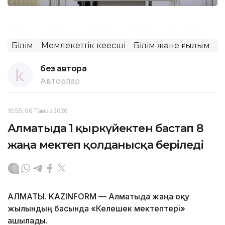
Білім
Мемлекеттік кеңесші
Білім және ғылым
Б
без автора
Авторлар
16:55, 06 Тамыз 2026
Алматыда 1 қыркүйектен бастап 8
жаңа мектеп қолданысқа беріледі
АЛМАТЫ. KAZINFORM — Алматыда жаңа оқу
жылындың басында «Келешек мектептері»
ашылады.