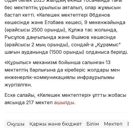
бес мектептің құрылысы аяқталып, олар жұмысын
бастап кетті. «Келешек мектептері Әбденов
көшесінде және Егізбаев көшесі, 9 мекенжайында
(әрқайсысы 2500 орындық), Құлжа тас жолында,
Рысқұлов даңғылында және Әшімов көшесінде
(әрқайсысы 2 мың орындық), сондай-ақ „Құрамыс“
шағын ауданында (1500 орындық) қолданысқа берілді.
«Құрылыс» механизмі бойынша салынған 13
мектептің барлығына да кіреберіс жолдары мен
инженерлік-коммуникациялық инфрақұрылымы
жүргізілген.
Еске салайық, «Келешек мектептері» ұлттық жобасы
аясында 217 мектеп
ашылды.
Оқушы
Қаржы және бюджет
Білім
Мектеп
В