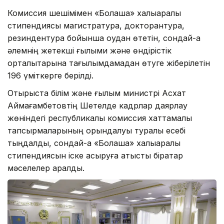
Комиссия шешімімен «Болашақ» халықаралық
стипендиясы магистратура, докторантура,
резиндентура бойынша оқудан өтетін, сондай-ақ
әлемнің жетекші ғылыми және өндірістік
орталықтарына тағылымдамадан өтуге жіберілетін
196 үміткерге берілді.
Отырыста білім және ғылым министрі Асхат
Аймағамбетовтің Шетелде кадрлар даярлау
жөніндегі республикалық комиссия хаттамалық
тапсырмаларының орындалуы туралы есебі
тыңдалды, сондай-ақ «Болашақ» халықаралық
стипендиясын іске асыруға қатысты бірқатар
мәселелер қаралды.