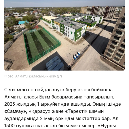
Фото: Алматы қаласының әкімдігі
Сегіз мектеп пайдалануға беру актісі бойынша
Алматы қаласы Білім басқармасына тапсырылып,
2025 жылдың 1 қыркүйегінде ашылды. Оның ішінде
«Самғау», «Қарасу» және «Теректі» шағын
аудандарында 2 мың орындық мектептер бар. Ал
1500 оқушыға шақталған білім мекемелері «Нұрлы