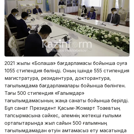
2021 жылы «Болашақ» бағдарламасы бойынша оқуға
1055 стипендия бөлінді. Оның ішінде 555 стипендия
магистратура, резидентура, докторантура,
тағылымдама бағдарламалары бойынша бөлінген.
Тағы 500 стипендия «Ғалымдар»
тағылымдамасының жаңа санаты бойынша берілді.
Бұл санат Президент Қасым-Жомарт Тоқаевтың
тапсырмасына сәйкес, әлемнің жетекші ғылыми
орталықтарында жыл сайын 500 ғалымның
тағылымдамадан өтуін қамтамасыз ету мақсатында