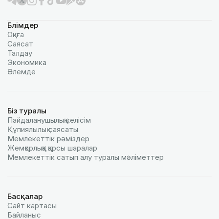
Бөлімдер
Оқиға
Саясат
Талдау
Экономика
Әлемде
Біз туралы
Пайдаланушылық келiciм
Құпиялылық саясаты
Мемлекеттік рәміздер
Жемқорлыққа қарсы шаралар
Мемлекеттік сатып алу туралы мәлiметтер
Басқалар
Сайт картасы
Байланыс