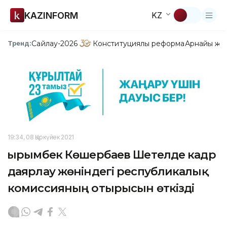
KAZINFORM
KZ
Сайлау-2026
Конституциялық реформа
Арнайы жо
Тренд:
19:34, 08 Қыркүйек 2021
Қырымбек Көшербаев Шетелде кадр
даярлау жөніндегі республикалық
комиссияның отырысын өткізді