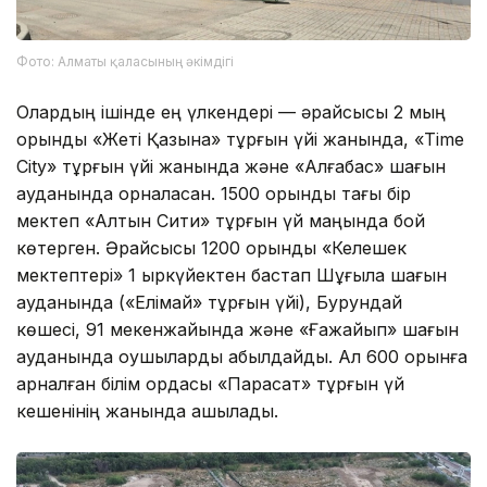
Фото: Алматы қаласының әкімдігі
Олардың ішінде ең үлкендері — әрқайсысы 2 мың
орындық «Жеті Қазына» тұрғын үйі жанында, «Time
City» тұрғын үйі жанында және «Алғабас» шағын
ауданында орналасқан. 1500 орындық тағы бір
мектеп «Алтын Сити» тұрғын үй маңында бой
көтерген. Әрқайсысы 1200 орындық «Келешек
мектептері» 1 қыркүйектен бастап Шұғыла шағын
ауданында («Елімай» тұрғын үйі), Бурундай
көшесі, 91 мекенжайында және «Ғажайып» шағын
ауданында оқушыларды қабылдайды. Ал 600 орынға
арналған білім ордасы «Парасат» тұрғын үй
кешенінің жанында ашылады.