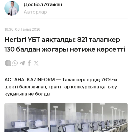
Досбол Атажан
Авторлар
16:36, 06 Тамыз 2026
Негізгі ҰБТ аяқталды: 821 талапкер
130 балдан жоғары нәтиже көрсетті
АСТАНА. KAZINFORM — Талапкерлердің 76%-ы
шекті балл жинап, гранттар конкурсына қатысу
құқығына ие болды.