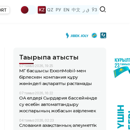
KZ
QZ
РУ
EN
中文
ق ز
ЎЗ
ORT
Тақырыпқа қатысты
07 тамыз 2026, 19:25
ҚМГ басшысы ExxonMobil-мен
бірлескен компания құру
жөніндегі ақпаратты растамады
07 тамыз 2026, 16:22
ОА елдері Сырдария бассейнінде
су есебін автоматтандыру
жоспарының жобасын әзірлемек
04 тамыз 2026, 02:23
Словакия Қазақстанның әлеуметтік