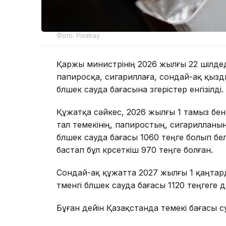
Фото: Pixabay
Қаржы министрінің 2026 жылғы 22 шілдедег
папиросқа, сигариллаға, сондай-ақ қыздыр
бөлшек сауда бағасына өзгерістер енгізілді.
Құжатқа сәйкес, 2026 жылғы 1 тамыз бен 
тал темекінің, папиростың, сигарилланың
бөлшек сауда бағасы 1060 теңге болып бел
бастап бұл көрсеткіш 970 теңге болған.
Сондай-ақ құжатта 2027 жылғы 1 қаңтард
төменгі бөлшек сауда бағасы 1120 теңгеге де
Бұған дейін Қазақстанда темекі бағасы өс