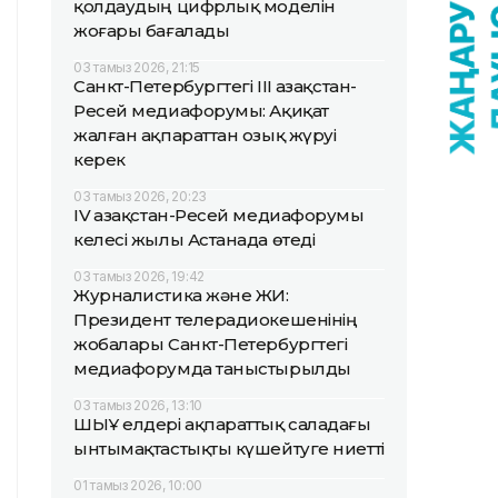
қолдаудың цифрлық моделін
жоғары бағалады
03 тамыз 2026, 21:15
Санкт-Петербургтегі III Қазақстан-
Ресей медиафорумы: Ақиқат
жалған ақпараттан озық жүруі
керек
03 тамыз 2026, 20:23
IV Қазақстан-Ресей медиафорумы
келесі жылы Астанада өтеді
03 тамыз 2026, 19:42
Журналистика және ЖИ:
Президент телерадиокешенінің
жобалары Санкт-Петербургтегі
медиафорумда таныстырылды
03 тамыз 2026, 13:10
ШЫҰ елдері ақпараттық саладағы
ынтымақтастықты күшейтуге ниетті
01 тамыз 2026, 10:00