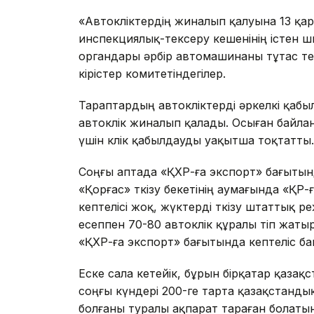
«Автокөліктердің жиналып қалуына 13 қар
инспекциялық-тексеру кешенінің істен 
органдары әрбір автомашинаны тұтас текс
кірістер комитетіндегілер.
Тараптардың автокөліктерді әркелкі қаб
автокөлік жиналып қалады. Осыған байл
үшін көлік қабылдауды уақытша тоқтатты.
Соңғы аптада «ҚХР-ға экспорт» бағытында 
«Қорғас» өткізу бекетінің аумағында «ҚР-
кептелісі жоқ, жүктерді өткізу штаттық р
есеппен 70-80 автокөлік құралы өтіп жатыр
«ҚХР-ға экспорт» бағытында кептеліс ба
Еске сала кетейік, бұрын бірқатар қазақс
соңғы күндері 200-ге тарта қазақстандық
болғаны туралы ақпарат тараған болатын