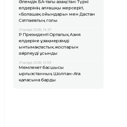
Әлемдік БАҚ-тағы Қазақстан: Түркі
елдерінің алғашқы жерсерігі,
«Болашақ ойындары» мен Дастан
Сәтпаевтың голы
31 шілде 2026, 14:37
ҚР Президенті Орталық Азия
елдеріне ұзақмерзімді
ынтымақтастық жоспарын
әзірлеуді ұсынды
31 шілде 2026, 12:03
Мемлекет басшысы
Қырғызстанның Шолпан-Ата
қаласына барды