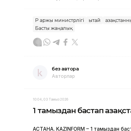
ҚР Қаржы министрлігі
Қытай
Қазақстан
Басты жаңалық
без автора
Авторлар
10:04, 03 Тамыз 2026
1 тамыздан бастап Қазақ
АСТАНА. KAZINFORM – 1 тамыздан баста