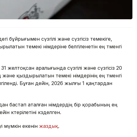
і бұйрығымен сүзгілі және сүзгісіз темекіге,
ылатын темекі өнімдеріне белгіленетін ең төменгі
31 желтоқсан аралығында сүзгілі және сүзгісіз 20
 және қыздырылатын темекі өнімдерінің ең төменгі
гіленді. Бұған дейін, 2026 жылғы 1 қаңтардан
ан бастап аталған өнімдердің бір қорабының ең
йін көтерілетіні көзделген.
уі мүмкін екенін
жаздық
.