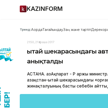
KAZINFORM
Ақорда
Тағайындау
Заң және тәртіп
Дерекқор
Тренд:
21:50, 21 Қараша 2017
Қытай шекарасындағы авто
анықталды
АСТАНА. ҚазАқпарат - ҚР Қаржы министр
Қазақстан-Қытай шекарасындағы «Қорға
жинақталуының басты себебін айтты, 