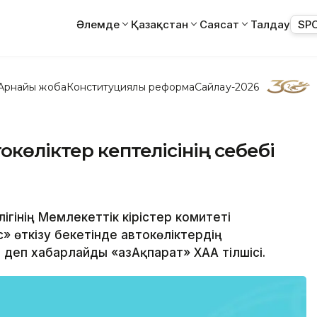
Әлемде
Қазақстан
Саясат
Талдау
SP
Арнайы жоба
Конституциялық реформа
Сайлау-2026
көліктер кептелісінің себебі
лігінің Мемлекеттік кірістер комитеті
с» өткізу бекетінде автокөліктердің
деп хабарлайды «ҚазАқпарат» ХАА тілшісі.