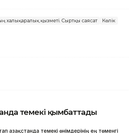
ның халықаралық қызметі. Сыртқы саясат
Көлік
станда темекі қымбаттады
п Қазақстанда темекі өнімдерінің ең төменгі