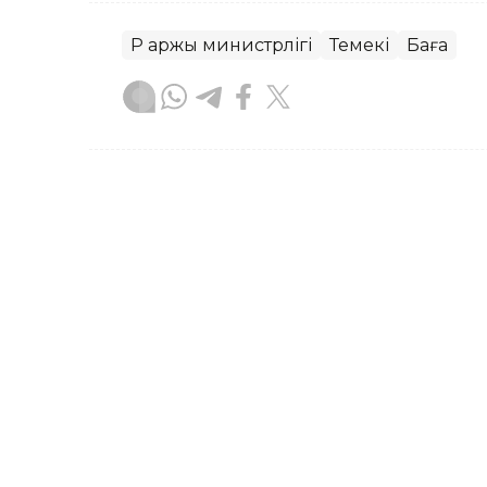
ҚР Қаржы министрлігі
Темекі
Баға
Назерке Сүйіндік
Авторлар
13:55, 21 Шілде 2026
1 қыркүйекте автокөлікті
шаралар күшіне енеді
АСТАНА. KAZINFORM — Премьер-минист