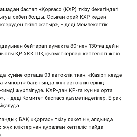
ашадан бастап «Қорғас» (ҚХР) өткізу бекетіндегі
шығуы себеп болды. Осыған орай ҚХР кеден
еруден өткізіп жатыр», - деді Мемлекеттік
ылдауынан бейтарап аумақта 80-нен 130-ға дейін
анысты ҚР ҰҚК ШҚ қызметкерлері кептелісті жою
күніне орташа 93 автокөлік өткен. «Қазіргі кезде
ға импорт» бағытында жүк автокөліктерінің
ежимді жүргізілуде. ҚХР-дан ҚР-ға күніне орта
», - деді Комитет баспасөз қызметіндегілер. Бірақ
йқалуда.
тандық БАҚ «Қорғас» өткізу бекетінің алдында
 жүк көліктерінен құралған кептеліс пайда
.