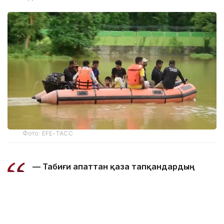
Фото: EFE-ТАСС
— Табиғи апаттан қаза тапқандардың
жалпы саны 97 адамға жетті. Ал 15
ауданда зардап шеккендер саны 168
мыңнан асты, — делінген басқарма
мәліметінде.