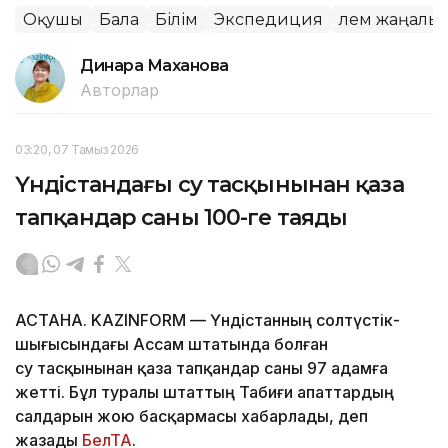
Оқушы
Бала
Білім
Экспедиция
Әлем жаңалы
Динара Маханова
Авторлар
03:20, 07 Тамыз 2026
Үндістандағы су тасқынынан қаза
тапқандар саны 100-ге таяды
АСТАНА. KAZINFORM — Үндістанның солтүстік-
шығысындағы Ассам штатында болған
су тасқынынан қаза тапқандар саны 97 адамға
жетті. Бұл туралы штаттың Табиғи апаттардың
салдарын жою басқармасы хабарлады, деп
жазады
БелТА
.