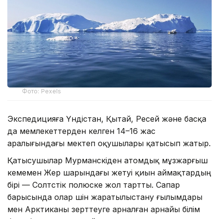
Фото: Pexels
Экспедицияға Үндістан, Қытай, Ресей және басқа
да мемлекеттерден келген 14–16 жас
аралығындағы мектеп оқушылары қатысып жатыр.
Қатысушылар Мурманскіден атомдық мұзжарғыш
кемемен Жер шарындағы жетуі қиын аймақтардың
бірі — Солтүстік полюске жол тартты. Сапар
барысында олар үшін жаратылыстану ғылымдары
мен Арктиканы зерттеуге арналған арнайы білім