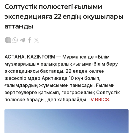
Солтүстік полюстегі ғылыми
экспедицияға 22 елдің оқушылары
аттанды
АСТАНА. KAZINFORM — Мурманскіде «Білім
мұзжарғышы» халықаралық ғылыми-білім беру
экспедициясы басталды. 22 елден келген
жасөспірімдер Арктикада 10 күн болып,
ғалымдардың жұмысымен танысады. Ғылыми
зерттеулерге қатысып, географиялық Солтүстік
полюске барады, деп хабарлайды
TV BRICS
.