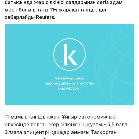
батысында жер сілкінісі салдарынан сегіз адам
мерт болып, тағы 11-і жарақаттанды, деп
хабарлайды Reuters.
11 мамыр күні Шыңжаң-Ұйғыр автономиялық
өлкесінде болған жер сілкінісінің қуаты - 5,5 балл.
Зілзала эпицентрі Қашқар аймағы Тасқорған