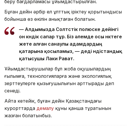
беру бағдарламасы ұйымдастырылған.
Бұған дейін әрбір ел ұлттық іріктеу қорытындысы
бойынша өз өкілін анықтаған болатын.
— Алдымызда Солтүстік полюске дейінгі
он күндік сапар тұр. Біз әлемде осы нүктеге
жете алған санаулы адамдардың
қатарына қосыламыз, — деді үндістандық
қатысушы Лаки Рават.
Ұйымдастырушылар бұл жоба оқушылардың
ғылымға, технологияларға және экологиялық
зерттеулерге қызығушылығын арттырады деп
сенеді.
Айта кетейік, бұған дейін Қазақстандағы
курорттарда
демалу
құны қанша тұратынын
жазған болатынбыз.