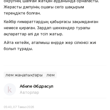
округінің шалғай жатқан ауданында орналасты.
Жерасты дүмпуінің ошағы сегіз шақырым
тереңдікте болған.
Кейбір ғимараттардың қабырғасы зақымданған
немесе қираған. Зардап шеккендер туралы
ақпараттар әлі де түсіп жатыр.
Айта кетейік, аталмыш өңірде жер сілкінісі жиі
болып тұрады.
Әлем жаңалықтары
Әлем
Ақбөпе Әбдрасул
Авторлар
05:40, 07 Тамыз 2026