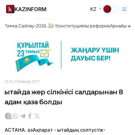
KAZINFORM
KZ
Сайлау-2026
Конституциялық реформа
Арнайы жо
Тренд:
10:10, 11 Мамыр 2017
Қытайда жер сілкінісі салдарынан 8
адам қаза болды
АСТАНА. ҚазАқпарат - Қытайдың солтүстік-