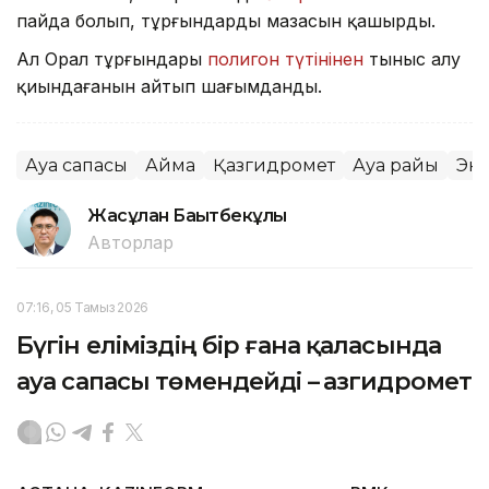
пайда болып, тұрғындардың мазасын қашырды.
Ал Орал тұрғындары
полигон түтінінен
тыныс алу
қиындағанын айтып шағымданды.
Ауа сапасы
Аймақ
Қазгидромет
Ауа райы
Эк
Жасұлан Бақытбекұлы
Авторлар
07:16, 05 Тамыз 2026
Бүгін еліміздің бір ғана қаласында
ауа сапасы төмендейді – Қазгидромет