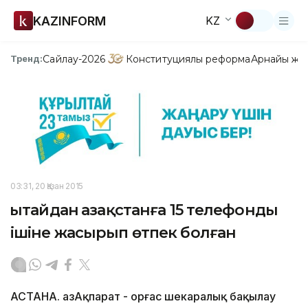
KAZINFORM
KZ
Сайлау-2026
Конституциялық реформа
Арнайы жо
Тренд:
03:31, 20 Қазан 2015
Қытайдан Қазақстанға 15 телефонды
ішіне жасырып өтпек болған
АСТАНА. ҚазАқпарат - Қорғас шекаралық бақылау