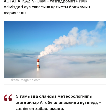
АСТАНА. KAZINFORM – «Қазгидромет» РМК
еліміздегі ауа сапасына қатысты болжамын
жариялады.
Фото: Magnific.com
5 тамызда қолайсыз метеорологиялық
жағдайлар Ақтөбе қалаласында күтіледі, –
делінген хабарламада.