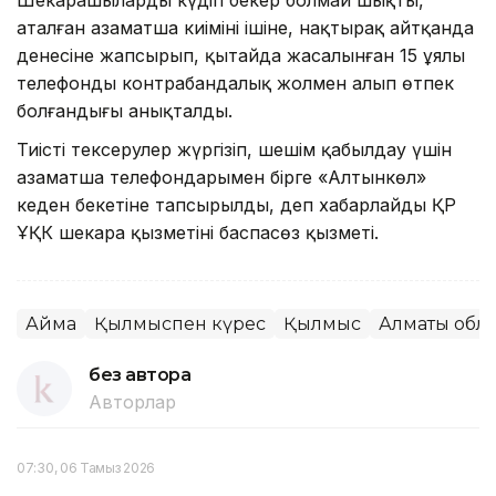
аталған азаматша киімінің ішіне, нақтырақ айтқанда
денесіне жапсырып, қытайда жасалынған 15 ұялы
телефонды контрабандалық жолмен алып өтпек
болғандығы анықталды.
Тиісті тексерулер жүргізіп, шешім қабылдау үшін
азаматша телефондарымен бірге «Алтынкөл»
кеден бекетіне тапсырылды, деп хабарлайды ҚР
ҰҚК шекара қызметінің баспасөз қызметі.
Аймақ
Қылмыспен күрес
Қылмыс
Алматы обл
без автора
Авторлар
07:30, 06 Тамыз 2026