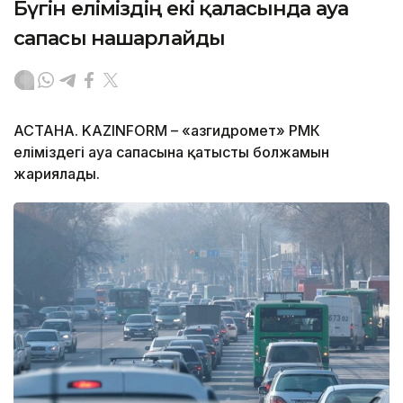
Бүгін еліміздің екі қаласында ауа
сапасы нашарлайды
АСТАНА. KAZINFORM – «Қазгидромет» РМК
еліміздегі ауа сапасына қатысты болжамын
жариялады.