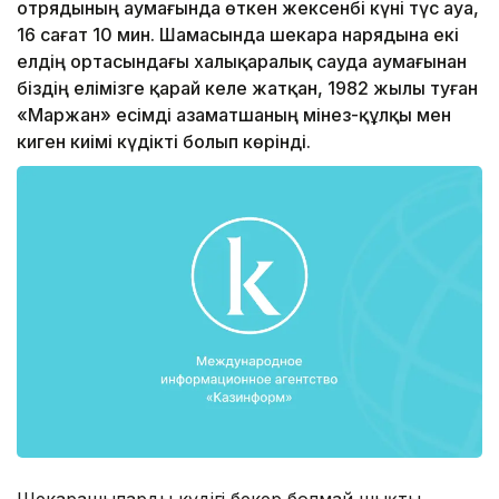
отрядының аумағында өткен жексенбі күні түс ауа,
16 сағат 10 мин. Шамасында шекара нарядына екі
елдің ортасындағы халықаралық сауда аумағынан
біздің елімізге қарай келе жатқан, 1982 жылы туған
«Маржан» есімді азаматшаның мінез-құлқы мен
киген киімі күдікті болып көрінді.
Шекарашылардың күдігі бекер болмай шықты,