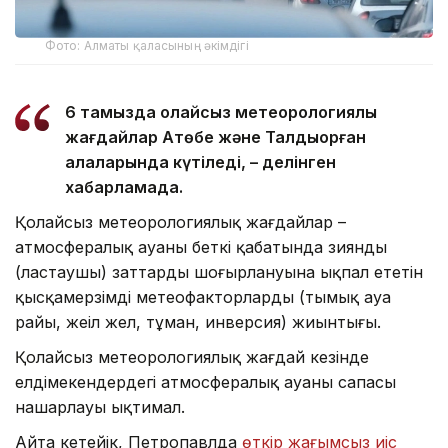
Фото: Алматы қаласының әкімдігі
6 тамызда қолайсыз метеорологиялық
жағдайлар Ақтөбе және Талдықорған
қалаларында күтіледі, – делінген
хабарламада.
Қолайсыз метеорологиялық жағдайлар –
атмосфералық ауаның беткі қабатында зиянды
(ластаушы) заттардың шоғырлануына ықпал ететін
қысқамерзімді метеофакторлардың (тымық ауа
райы, жеңіл жел, тұман, инверсия) жиынтығы.
Қолайсыз метеорологиялық жағдай кезінде
елдімекендердегі атмосфералық ауаның сапасы
нашарлауы ықтимал.
Айта кетейік, Петропавлда
өткір жағымсыз иіс