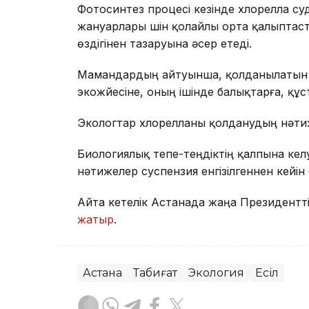
Фотосинтез процесі кезінде хлорелла су
жануарлары үшін қолайлы орта қалыптас
өздігінен тазаруына әсер етеді.
Мамандардың айтуынша, қолданылатын х
экожүйесіне, оның ішінде балықтарға, құст
Экологтар хлорелланы қолданудың нәтиж
Биологиялық тепе-теңдіктің қалпына келуі
нәтижелер суспензия енгізілгеннен кейін
Айта кетелік Астанада жаңа Президентті
жатыр
.
Астана
Табиғат
Экология
Есіл