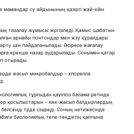
е мамандар су айдынының қазіргі жай-күйін
ық тазалау жұмысы жүргізіледі. Қамыс шабатын
налған арнайы понтондар мен жүзу құралдары
арту үшін пайдаланылады. Әсіресе жағалау
рға ерекше назар аударылады. Сонымен қатар
ып отырады.
лерде жасыл микробалдыр – хлорелла
р.
кологиялық тұрғыдан қауіпсіз балама ретінде
фор қосылыстарын – көк-жасыл балдырлардың
белсенді түрде сіңіреді. Соның нәтижесінде
биғи биологиялық тепе-теңдіктің қалпына