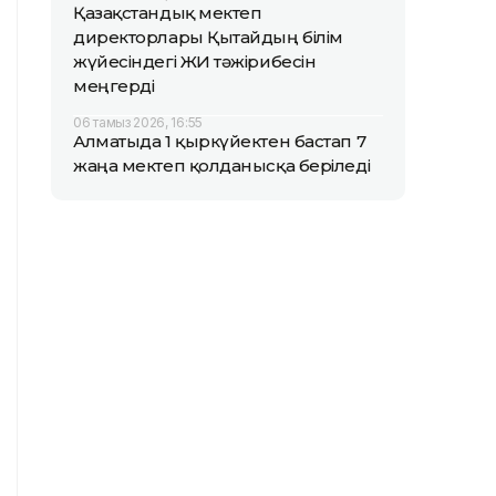
Қазақстандық мектеп
директорлары Қытайдың білім
жүйесіндегі ЖИ тәжірибесін
меңгерді
06 тамыз 2026, 16:55
Алматыда 1 қыркүйектен бастап 7
жаңа мектеп қолданысқа беріледі