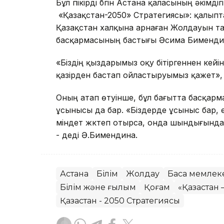
Бұл пікірді бүгін Астана қаласының әкім
«Қазақстан-2050» Стратегиясы»: қалыпт
Қазақстан халқына арнаған Жолдауын та
басқармасының бастығы Әсима Бимендина
«Біздің қыздарымыз оқу бітіргеннен кейін
қазірден бастап ойластыруымыз қажет», -
Оның атап өтуінше, бұл бағытта басқарм
ұсынысы да бар. «Біздерде ұсыныс бар,
міндет жүктеп отырса, онда шындығында д
- деді Ә.Бимендина.
Астана
Білім
Жолдау
Басқа мемлек
Білім және ғылым
Қоғам
«Қазақстан
Қазақстан - 2050 Стратегиясы