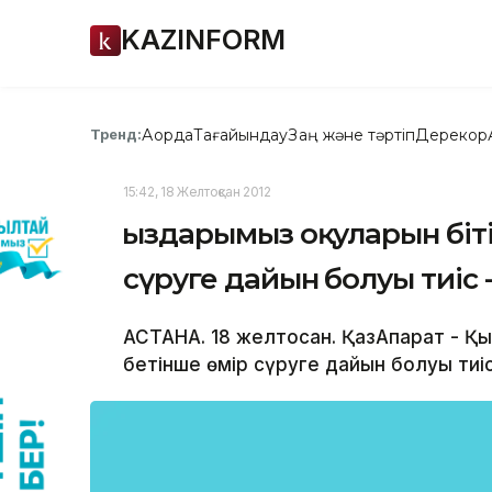
KAZINFORM
Ақорда
Тағайындау
Заң және тәртіп
Дерекқор
Тренд:
15:42, 18 Желтоқсан 2012
Қыздарымыз оқуларын біті
сүруге дайын болуы тиіс
АСТАНА. 18 желтоқсан. ҚазАқпарат - Қ
бетінше өмір сүруге дайын болуы тиіс