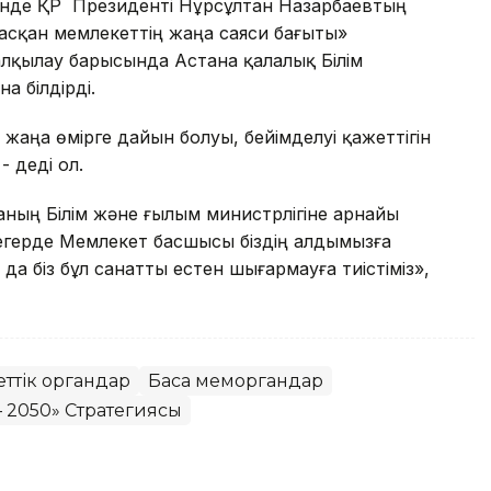
дігінде ҚР Президенті Нұрсұлтан Назарбаевтың
асқан мемлекеттің жаңа саяси бағыты»
лқылау барысында Астана қалалық Білім
 білдірді.
 жаңа өмірге дайын болуы, бейімделуі қажеттігін
 деді ол.
аның Білім және ғылым министрлігіне арнайы
 егерде Мемлекет басшысы біздің алдымызға
а біз бұл санатты естен шығармауға тиістіміз»,
еттік органдар
Басқа меморгандар
 – 2050» Стратегиясы