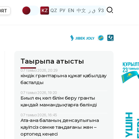
KZ
QZ
РУ
EN
中文
ق ز
ЎЗ
ORT
Тақырыпқа қатысты
07 тамыз 2026, 20:29
Әкімдік гранттарына құжат қабылдау
басталды
07 тамыз 2026, 19:20
Биыл ең көп білім беру гранты
қандай мамандықтарға бөлінді
07 тамыз 2026, 16:45
Ата-ана баланың денсаулығына
қауіпсіз сөмке таңдағаны жөн –
ортопед кеңесі