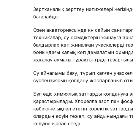
Зертханалық зерттеу нәтижелері негізінд
бағалайды.
Өзен акваториясында күн сайын санитарл
техникалар, су өсімдіктерін жинауға ар
балдырлар көп жиналған учаскелерді таз
бойындағы халық көп демалатын орында
жағалау аумағы тұрақты түрде тазартыл
Су айналымы баяу, тұрып қалған учаске
суспензиясын қолдану жоспарланып оты
Бұл әдіс химиялық заттарды қолдануға э
қарастырылады. Хлорелла азот пен фос
көбеюіне ықпал ететін қоректік заттарды 
олардың өсуін тежеп, су айдынындағы та
келуіне ықпал етеді.