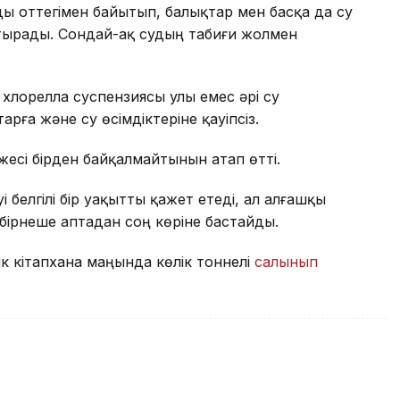
ды оттегімен байытып, балықтар мен басқа да су
тырады. Сондай-ақ судың табиғи жолмен
лорелла суспензиясы улы емес әрі су
арға және су өсімдіктеріне қауіпсіз.
есі бірден байқалмайтынын атап өтті.
 белгілі бір уақытты қажет етеді, ал алғашқы
 бірнеше аптадан соң көріне бастайды.
к кітапхана маңында көлік тоннелі
салынып