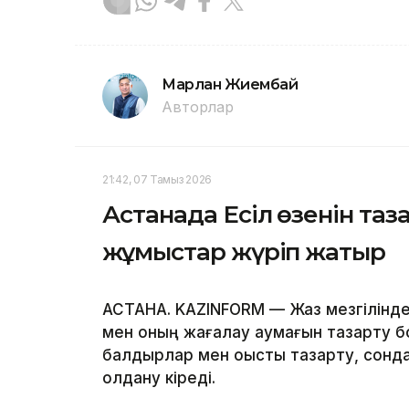
Марлан Жиембай
Авторлар
21:42, 07 Тамыз 2026
Астанада Есіл өзенін та
жұмыстар жүріп жатыр
АСТАНА. KAZINFORM — Жаз мезгілінде қ
мен оның жағалау аумағын тазарту б
балдырлар мен қоқысты тазарту, сонда
қолдану кіреді.