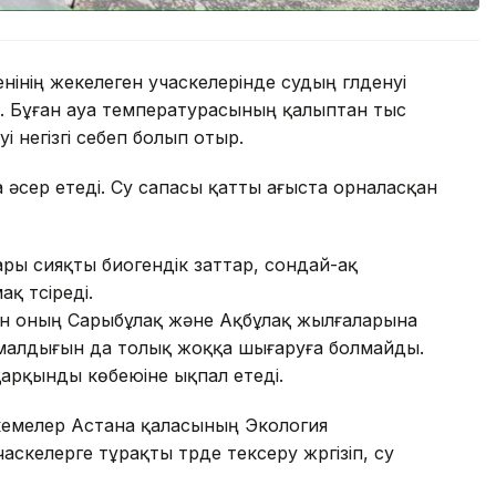
інің жекелеген учаскелерінде судың гүлденуі
. Бұған ауа температурасының қалыптан тыс
і негізгі себеп болып отыр.
әсер етеді. Су сапасы қатты ағыста орналасқан
ры сияқты биогендік заттар, сондай-ақ
қ түсіреді.
ен оның Сарыбұлақ және Ақбұлақ жылғаларына
ималдығын да толық жоққа шығаруға болмайды.
арқынды көбеюіне ықпал етеді.
екемелер Астана қаласының Экология
скелерге тұрақты түрде тексеру жүргізіп, су