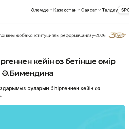
Әлемде
Қазақстан
Саясат
Талдау
SP
Арнайы жоба
Конституциялық реформа
Сайлау-2026
ргеннен кейін өз бетінше өмір
 - Ә.Бимендина
ыздарымыз оқуларын бітіргеннен кейін өз
.