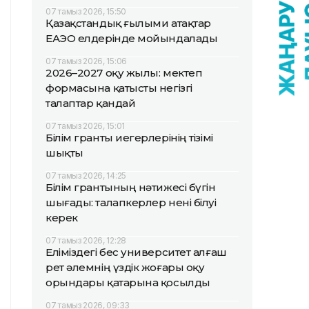
07 тамыз 2026, 15:50
Қазақстандық ғылыми атақтар
ЕАЭО елдерінде мойындалады
07 тамыз 2026, 15:06
2026–2027 оқу жылы: мектеп
формасына қатысты негізгі
талаптар қандай
07 тамыз 2026, 15:01
Білім гранты иегерлерінің тізімі
шықты
07 тамыз 2026, 14:25
Білім грантының нәтижесі бүгін
шығады: талапкерлер нені білуі
керек
07 тамыз 2026, 12:28
Еліміздегі бес университет алғаш
рет әлемнің үздік жоғары оқу
орындары қатарына қосылды
07 тамыз 2026, 09:33