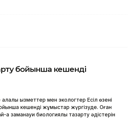
зарту бойынша кешенді
алалық қызметтер мен экологтер Есіл өзені
ойынша кешенді жұмыстар жүргізуде. Оған
й-ақ заманауи биологиялық тазарту әдістерін