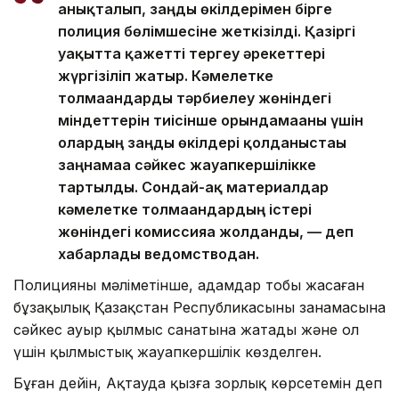
анықталып, заңды өкілдерімен бірге
полиция бөлімшесіне жеткізілді. Қазіргі
уақытта қажетті тергеу әрекеттері
жүргізіліп жатыр. Кәмелетке
толмағандарды тәрбиелеу жөніндегі
міндеттерін тиісінше орындамағаны үшін
олардың заңды өкілдері қолданыстағы
заңнамаға сәйкес жауапкершілікке
тартылды. Сондай-ақ материалдар
кәмелетке толмағандардың істері
жөніндегі комиссияға жолданды, — деп
хабарлады ведомстводан.
Полицияның мәліметінше, адамдар тобы жасаған
бұзақылық Қазақстан Республикасының заңнамасына
сәйкес ауыр қылмыс санатына жатады және ол
үшін қылмыстық жауапкершілік көзделген.
Бұған дейін, Ақтауда қызға зорлық көрсетемін деп