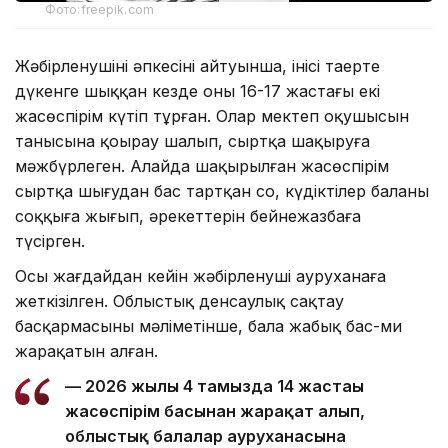
Фото:freepik.com
Жәбірленушінің әпкесінің айтуынша, інісі таңертең
дүкенге шыққан кезде оны 16-17 жастағы екі
жасөспірім күтіп тұрған. Олар мектеп оқушысын
танысына қоңырау шалып, сыртқа шақыруға
мәжбүрлеген. Алайда шақырылған жасөспірім
сыртқа шығудан бас тартқан соң, күдіктілер баланы
соққыға жығып, әрекеттерін бейнежазбаға
түсірген.
Осы жағдайдан кейін жәбірленуші ауруханаға
жеткізілген. Облыстық денсаулық сақтау
басқармасының мәліметінше, бала жабық бас-ми
жарақатын алған.
— 2026 жылғы 4 тамызда 14 жастағы
жасөспірім басынан жарақат алып,
облыстық балалар ауруханасына