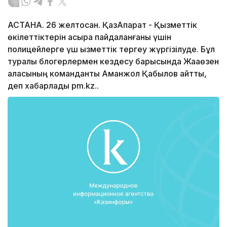
АСТАНА. 26 желтоқсан. ҚазАқпарат - Қызметтік
өкілеттіктерін асыра пайдаланғаны үшін
полицейлерге үш қызметтік тергеу жүргізілуде. Бұл
туралы блогерлермен кездесу барысында Жааөзен
қаласының команданты Аманжол Қабылов айтты,
деп хабарлады pm.kz..