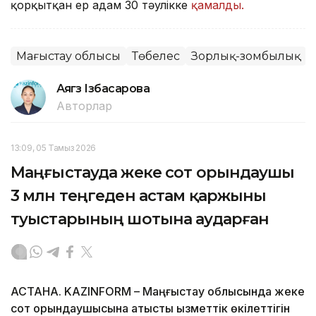
қорқытқан ер адам 30 тәулікке
қамалды.
Маңғыстау облысы
Төбелес
Зорлық-зомбылық
Аягөз Ізбасарова
Авторлар
13:09, 05 Тамыз 2026
Маңғыстауда жеке сот орындаушы
3 млн теңгеден астам қаржыны
туыстарының шотына аударған
АСТАНА. KAZINFORM – Маңғыстау облысында жеке
сот орындаушысына қатысты қызметтік өкілеттігін