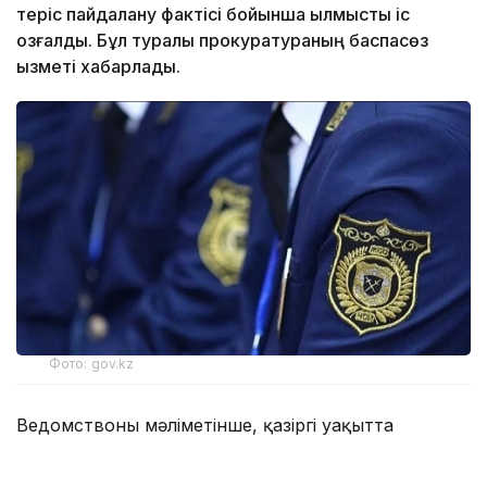
теріс пайдалану фактісі бойынша қылмыстық іс
қозғалды. Бұл туралы прокуратураның баспасөз
қызметі хабарлады.
Фото: gov.kz
Ведомствоның мәліметінше, қазіргі уақытта
прокуратура жеке сот орындаушыларының
өндірісіндегі атқарушылық құжаттардың орындалу