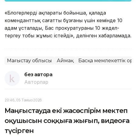
«Блогерлердің ақпараты бойынша, қалада
коменданттық сағатты бұзғаны үшін кемінде 10
адам ұсталады, Бас прокуратураның 10 жедел-
тергеу тобы жұмыс істейді», делінген хабарламада.
Маңғыстау облысы
Аймақ
Басқа мемлекеттік ор
без автора
Авторлар
20:46, 05 Тамыз 2026
Маңғыстауда екі жасөспірім мектеп
оқушысын соққыға жығып, видеоға
түсірген