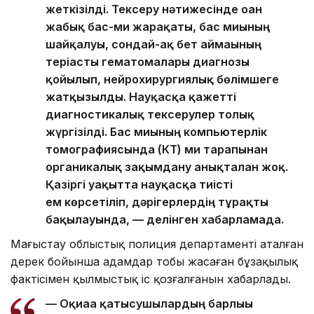
жеткізілді. Тексеру нәтижесінде оған
жабық бас-ми жарақаты, бас миының
шайқалуы, сондай-ақ бет аймағының
теріасты гематомалары диагнозы
қойылып, нейрохирургиялық бөлімшеге
жатқызылды. Науқасқа қажетті
диагностикалық тексерулер толық
жүргізілді. Бас миының компьютерлік
томографиясында (КТ) ми тарапынан
органикалық зақымдану анықталған жоқ.
Қазіргі уақытта науқасқа тиісті
ем көрсетіліп, дәрігерлердің тұрақты
бақылауында, — делінген хабарламада.
Маңғыстау облыстық полиция департаменті аталған
дерек бойынша адамдар тобы жасаған бұзақылық
фактісімен қылмыстық іс қозғалғанын хабарлады.
— Оқиғаға қатысушылардың барлығы