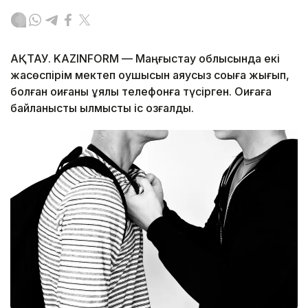
АҚТАУ. KAZINFORM — Маңғыстау облысында екі
жасөспірім мектеп оқушысын аяусыз соққыға жығып,
болған оқиғаны ұялы телефонға түсірген. Оқиғаға
байланысты қылмыстық іс қозғалды.