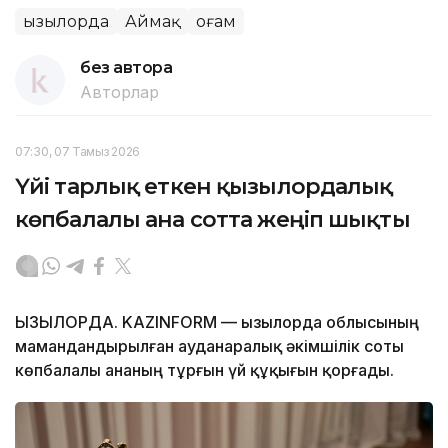
Қызылорда
Аймақ
Қоғам
без автора
Авторлар
07:30, 07 Тамыз 2026
Үйі тарлық еткен қызылордалық
көпбалалы ана сотта жеңіп шықты
ҚЫЗЫЛОРДА. KAZINFORM — Қызылорда облысының
мамандандырылған ауданаралық әкімшілік соты
көпбалалы ананың тұрғын үй құқығын қорғады.