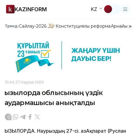
KAZINFORM
KZ
Сайлау-2026
Конституциялық реформа
Арнайы жо
Тренд:
10:44, 27 Наурыз 2009
Қызылорда облысының үздік
аудармашысы анықталды
ҚЫЗЫЛОРДА. Наурыздың 27-сі. ҚазАқпарат (Руслан