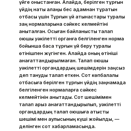
үйге қоныстанған. Алайда, берілген тұрғын
үйдің нақты алаңы бес адамнан тұратын
отбасы үшін Тұрғын үй қатынастары туралы
заң нормаларына сәйкес келмейтіні
анықталған. Осыған байланысты талап
қоюшы уәкілетті органға белгіленген норма
бойынша басқа тұрғын үй беру туралы
өтінішпен жүгінген. Алайда оның өтініші
қанағаттандырылмаған. Талап қоюшы
уәкілетті органдардың шешімдерін заңсыз
деп тануды талап еткен. Сот көпбалалы
отбасыға берілген тұрғын үйдің заңнамада
белгіленген нормаларға сәйкес
келмейтінін анықтады. Сот шешімімен
талап арыз қанағаттандырылып, уәкілетті
органдардың талап қоюшыға қатысты
шешімі мен қаулысының күші жойылды, —
делінген сот хабарламасында.