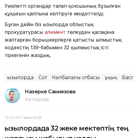
Уәкілетті органдар талап қоюшының бұзылған
құқығын қалпына келтіруге міндеттелді.
Бұған дейін біз Қызылорда облыстық
прокуратурасы
алимент
төлеуден қасақана
жалтарған борышкерлерге қатысты Қылмыстық
кодекстің 139-бабымен 32 қылмыстық істі
тіркегенін жаздық.
Қызылорда
Сот
Көпбалалы отбасы
Құқық
Баспа
Назерке Саниязова
Авторлар
14:24, 06 Тамыз 2026
Қызылордада 32 жеке мектептің тең