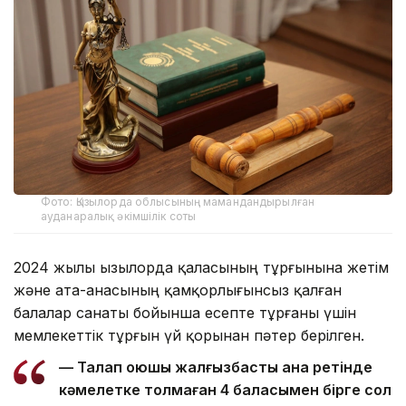
Фото: Қызылорда облысының мамандандырылған
ауданаралық әкімшілік соты
2024 жылы Қызылорда қаласының тұрғынына жетім
және ата-анасының қамқорлығынсыз қалған
балалар санаты бойынша есепте тұрғаны үшін
мемлекеттік тұрғын үй қорынан пәтер берілген.
— Талап қоюшы жалғызбасты ана ретінде
кәмелетке толмаған 4 баласымен бірге сол