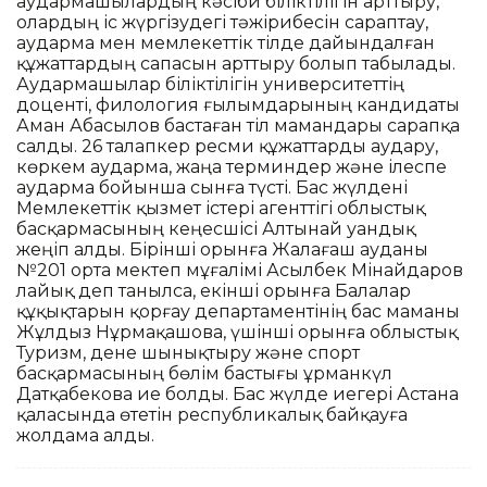
аудармашылардың кәсіби біліктілігін арттыру,
олардың іс жүргізудегі тәжірибесін сараптау,
аударма мен мемлекеттік тілде дайындалған
құжаттардың сапасын арттыру болып табылады.
Аудармашылар біліктілігін университеттің
доценті, филология ғылымдарының кандидаты
Аман Абасылов бастаған тіл мамандары сарапқа
салды. 26 талапкер ресми құжаттарды аудару,
көркем аударма, жаңа терминдер және ілеспе
аударма бойынша сынға түсті. Бас жүлдені
Мемлекеттік қызмет істері агенттігі облыстық
басқармасының кеңесшісі Алтынай Қуандық
жеңіп алды. Бірінші орынға Жалағаш ауданы
№201 орта мектеп мұғалімі Асылбек Мінайдаров
лайық деп танылса, екінші орынға Балалар
құқықтарын қорғау департаментінің бас маманы
Жұлдыз Нұрмақашова, үшінші орынға облыстық
Туризм, дене шынықтыру және спорт
басқармасының бөлім бастығы Құрманкүл
Датқабекова ие болды. Бас жүлде иегері Астана
қаласында өтетін республикалық байқауға
жолдама алды.