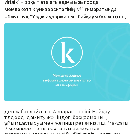
Игілік) - Қорқыт ата атындағы Қызылорда
мемлекеттік университетінің №1 ғимаратында
облыстық "Үздік аудармашы" байқауы болып өтті,
деп хабарлайды ҚазАқпарат тілшісі. Байқау
тілдерді дамыту жөніндегі басқарманың
ұйымдастыруымен жетінші рет өткізілді. Мақсаты
? мемлекеттік тіл саясатын насихаттау,