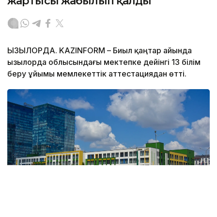
жартысы жабылып қалды
ҚЫЗЫЛОРДА. KAZINFORM – Биыл қаңтар айында
Қызылорда облысындағы мектепке дейінгі 13 білім
беру ұйымы мемлекеттік аттестациядан өтті.