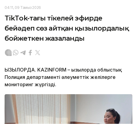
04:11, 09 Тамыз 2026
TikТok-тағы тікелей эфирде
бейәдеп сөз айтқан қызылордалық
бойжеткен жазаланды
ҚЫЗЫЛОРДА. KAZINFORM – Қызылорда облыстық
Полиция департаменті әлеуметтік желілерге
мониторинг жүргізді.