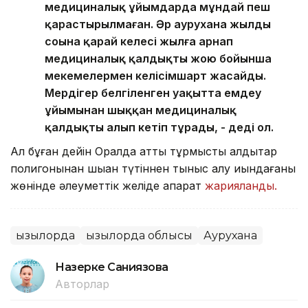
медициналық ұйымдарда мұндай пеш
қарастырылмаған. Әр аурухана жылдың
соңына қарай келесі жылға арнап
медициналық қалдықты жою бойынша
мекемелермен келісімшарт жасайды.
Мердігер белгіленген уақытта емдеу
ұйымынан шыққан медициналық
қалдықты алып кетіп тұрады, - деді ол.
Ал бұған дейін Оралда қатты тұрмыстық қалдықтар
полигонынан шыққан түтіннен тыныс алу қиындағаны
жөнінде әлеуметтік желіде ақпарат
жарияланды.
Қызылорда
Қызылорда облысы
Аурухана
Назерке Саниязова
Авторлар