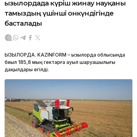
Қызылордада күріш жинау науқаны
тамыздың үшінші онкүндігінде
басталады
ҚЫЗЫЛОРДА. KAZINFORM – Қызылорда облысында
биыл 185,8 мың гектарға ауыл шаруашылығы
дақылдары егілді.