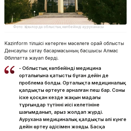
Фото: Қызылорда облыстық көпбейінді ауруханасы
Kazinform тілшісі көтерген мәселеге орай облыстық
Денсаулық сақтау басқармасының басшысы Алмас
Әбілпатта жауап берді.
- Облыстық көпбейінді медицина
орталығына қатысты бұған дейін де
проблема болды. Орталықта медициналық
қалдықты өртеуге арналған пеш бар. Соны
іске қосқан кезде жақын маңдағы
тұрғындар түтіннің иісі келетініне
шағымданып, арыз жолдап жүрді.
Аурухана медициналық қалдықты әлі күнге
дейін өртеу әдісімен жояды. Басқа