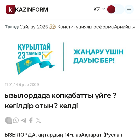
KAZINFORM
KZ
Сайлау-2026
Конституциялық реформа
Арнайы жо
Тренд:
11:01, 14 Қаңтар 2009
Қызылордада көпқабатты үйге ?
көгілдір отын? келді
ҚЫЗЫЛОРДА. Қаңтардың 14-і. ҚазАқпарат (Руслан