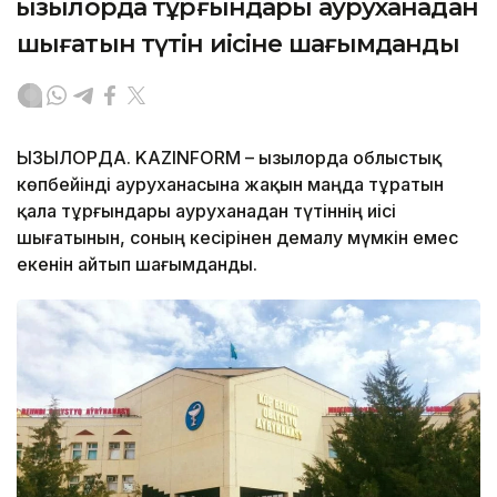
Қызылорда тұрғындары ауруханадан
шығатын түтін иісіне шағымданды
ҚЫЗЫЛОРДА. KAZINFORM – Қызылорда облыстық
көпбейінді ауруханасына жақын маңда тұратын
қала тұрғындары ауруханадан түтіннің иісі
шығатынын, соның кесірінен демалу мүмкін емес
екенін айтып шағымданды.