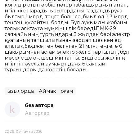
көгілдір отын әрбір пәтер табалдырығын аттап,
игілікке жарады. Қызылорданы газдандыруға
былтыр 1 млрд. теңге бөлінсе, биыл ол ? 3 млрд.
теңгені құрайтын болды. Бұл ауқымды жобаны
толық аяқтауға мүмкіншілік береді.ПМК-29
саяжайының тұрғындары 3 жылдан бері электр
қуатының тапшылығынан зардап шеккен еді.
Қалалық бюджеттен бөлінген 21 млн. теңгеге 6
шақырымнан астам электр желісі тартылып, бұл
мәселе де оң шешімін тапты. Енді осы желінің
игілігін әуежай аумағындағы 6 саяжай
тұрғындары да көретін болады.
Қызылорда
Аймақ
Қоғам
без автора
Авторлар
22:26, 09 Тамыз 2026