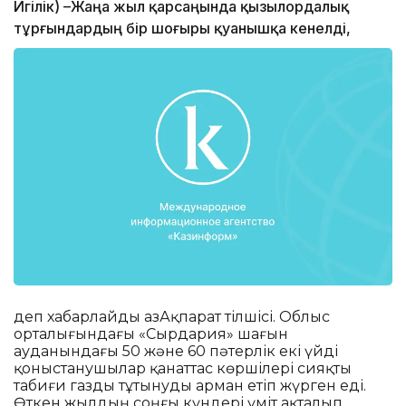
Игілік) –Жаңа жыл қарсаңында қызылордалық
тұрғындардың бір шоғыры қуанышқа кенелді,
деп хабарлайды ҚазАқпарат тілшісі. Облыс
орталығындағы «Сырдария» шағын
ауданындағы 50 және 60 пәтерлік екі үйді
қоныстанушылар қанаттас көршілері сияқты
табиғи газды тұтынуды арман етіп жүрген еді.
Өткен жылдың соңғы күндері үміт ақталып,