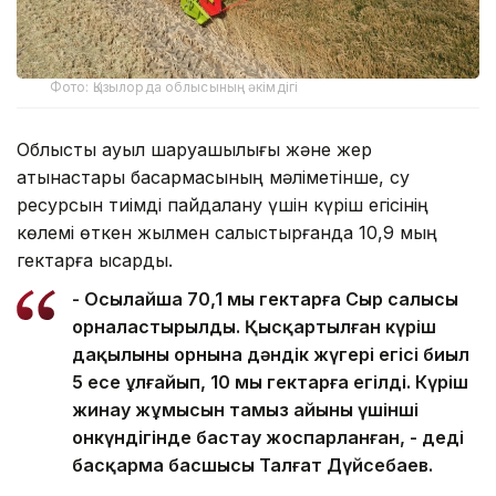
Фото: Қызылорда облысының әкімдігі
Облыстық ауыл шаруашылығы және жер
қатынастары басқармасының мәліметінше, су
ресурсын тиімді пайдалану үшін күріш егісінің
көлемі өткен жылмен салыстырғанда 10,9 мың
гектарға қысқарды.
- Осылайша 70,1 мың гектарға Сыр салысы
орналастырылды. Қысқартылған күріш
дақылының орнына дәндік жүгері егісі биыл
5 есе ұлғайып, 10 мың гектарға егілді. Күріш
жинау жұмысын тамыз айының үшінші
онкүндігінде бастау жоспарланған, - деді
басқарма басшысы Талғат Дүйсебаев.