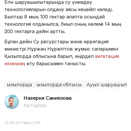
Егін шаруашылықтарында су үнемдеу
технологияларын қолдану аясы кеңейіп келеді.
Былтыр 8 мың 100 гектар алқапта осындай
технология қолданылса, биыл оның көлемі 14 мың
200 гектарға дейін артты.
Бұған дейін Су ресурстары және ирригация
министрі Нұржан Нұржігітов жұмыс сапарымен
Қызылорда облысына барып, өңірдегі
вегетация
кезеңінің
өту барысымен танысты.
Қызылорда
Қызылорда облысы
Ауыл шаруашылы
Назерке Саниязова
Авторлар
20:48, 09 Тамыз 2026