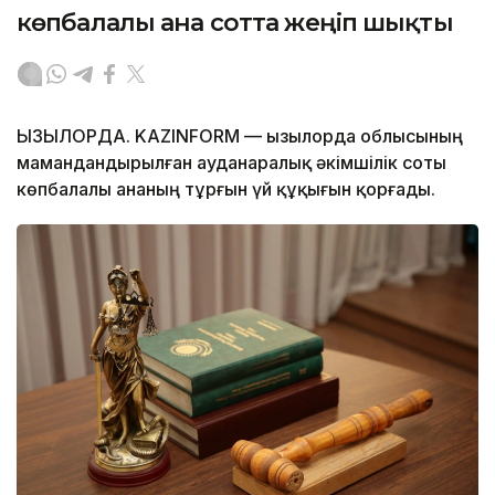
көпбалалы ана сотта жеңіп шықты
ҚЫЗЫЛОРДА. KAZINFORM — Қызылорда облысының
мамандандырылған ауданаралық әкімшілік соты
көпбалалы ананың тұрғын үй құқығын қорғады.