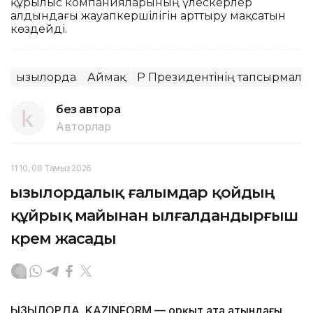
құрылыс компанияларының үлескерлер
алдындағы жауапкершілігін арттыру мақсатын
көздейді.
Қызылорда
Аймақ
ҚР Президентінің тапсырмалар
без автора
Авторлар
11:10, 08 Тамыз 2026
Қызылордалық ғалымдар қойдың
құйрық майынан ылғалдандырғыш
крем жасады
ҚЫЗЫЛОРДА. KAZINFORM — Қорқыт ата атындағы