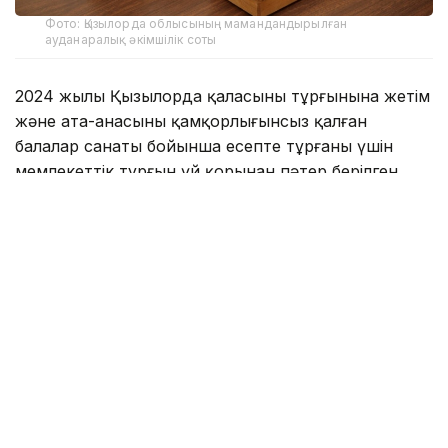
Фото: Қызылорда облысының мамандандырылған
ауданаралық әкімшілік соты
2024 жылы Қызылорда қаласының тұрғынына жетім
және ата-анасының қамқорлығынсыз қалған
балалар санаты бойынша есепте тұрғаны үшін
мемлекеттік тұрғын үй қорынан пәтер берілген.
— Талап қоюшы жалғызбасты ана ретінде
кәмелетке толмаған 4 баласымен бірге сол
үйге қоныстанған. Алайда, берілген тұрғын
үйдің нақты алаңы бес адамнан тұратын
отбасы үшін Тұрғын үй қатынастары туралы
заң нормаларына сәйкес келмейтіні
анықталған. Осыған байланысты талап
қоюшы уәкілетті органға белгіленген норма
бойынша басқа тұрғын үй беру туралы
өтінішпен жүгінген. Алайда оның өтініші