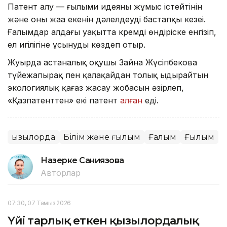
Патент алу — ғылыми идеяның жұмыс істейтінін
және оның жаңа екенін дәлелдеудің бастапқы кезеңі.
Ғалымдар алдағы уақытта кремді өндіріске енгізіп,
ел игілігіне ұсынуды көздеп отыр.
Жуырда астаналық оқушы Зайна Жүсіпбекова
түйежапырақ пен қалақайдан толық ыдырайтын
экологиялық қағаз жасау жобасын әзірлеп,
«Қазпатенттен» екі патент
алған
еді.
Қызылорда
Білім және ғылым
Ғалым
Ғылым
Назерке Саниязова
Авторлар
07:30, 07 Тамыз 2026
Үйі тарлық еткен қызылордалық