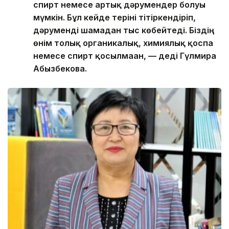
спирт немесе артық дәрумендер болуы
мүмкін. Бұл кейде теріні тітіркендіріп,
дәруменді шамадан тыс көбейтеді. Біздің
өнім толық органикалық, химиялық қоспа
немесе спирт қосылмаған, — деді Гүлмира
Абызбекова.