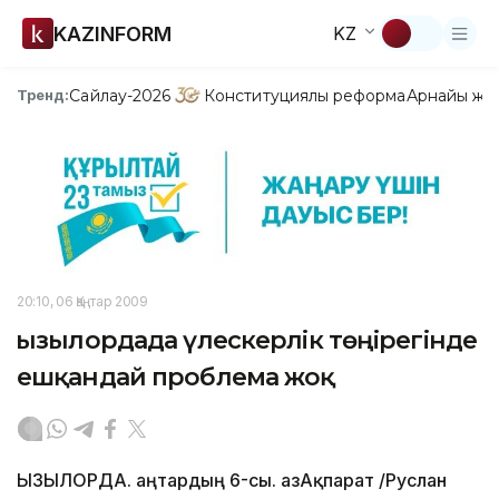
KAZINFORM
KZ
Сайлау-2026
Конституциялық реформа
Арнайы жо
Тренд:
20:10, 06 Қаңтар 2009
Қызылордада үлескерлік төңірегінде
ешқандай проблема жоқ
ҚЫЗЫЛОРДА. Қаңтардың 6-сы. ҚазАқпарат /Руслан