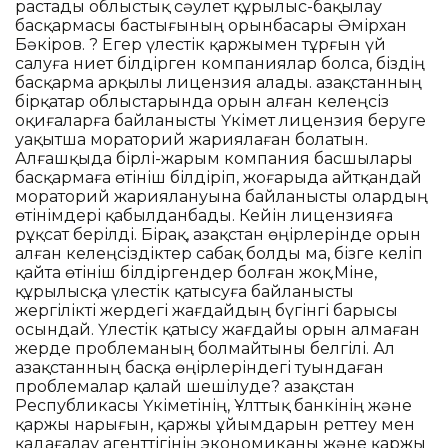
растады облыстық сәулет құрылыс-бақылау
басқармасы бастығының орынбасары Әмірхан
Бәкіров. ? Егер үлестік қаржымен тұрғын үй
салуға ниет білдірген компаниялар болса, біздің
басқарма арқылы лицензия алады. Қазақстанның
бірқатар облыстарында орын алған келеңсіз
оқиғаларға байланысты Үкімет лицензия беруге
уақытша мораторий жариялаған болатын.
Алғашқыда бірлі-жарым компания басшылары
басқармаға өтініш білдіріп, жоғарыда айтқандай
мораторий жариялануына байланысты олардың
өтінімдері қабылданбады. Кейін лицензияға
рұқсат берілді. Бірақ, Қазақстан өңірлерінде орын
алған келеңсіздіктер сабақ болды ма, бізге келіп
қайта өтініш білдіргендер болған жоқ.Міне,
құрылысқа үлестік қатысуға байланысты
жергілікті жердегі жағдайдың бүгінгі барысы
осындай. Үлестік қатысу жағдайы орын алмаған
жерде проблеманың болмайтыны белгілі. Ал
Қазақстанның басқа өңірлеріндегі туындаған
проблемалар қалай шешілуде? Қазақстан
Республикасы Үкіметінің, Ұлттық банкінің және
қаржы нарығын, қаржы ұйымдарын реттеу мен
қадағалау агенттігінің экономиканы және қаржы