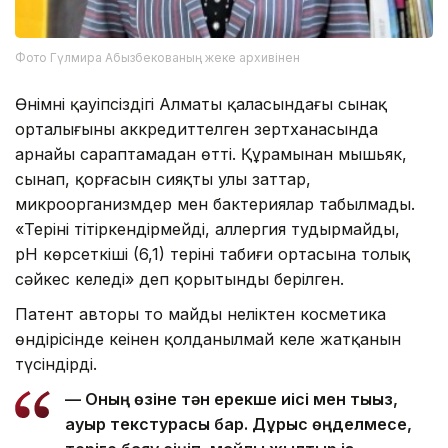
Фото Гүлмира Абызбекованың жеке архивінен
Өнімнің қауіпсіздігі Алматы қаласындағы сынақ
орталығының аккредиттелген зертханасында
арнайы сараптамадан өтті. Құрамынан мышьяк,
сынап, қорғасын сияқты улы заттар,
микроорганизмдер мен бактериялар табылмады.
«Теріні тітіркендірмейді, аллергия тудырмайды,
pH көрсеткіші (6,1) терінің табиғи ортасына толық
сәйкес келеді» деп қорытынды берілген.
Патент авторы тоң майдың неліктен косметика
өндірісінде кеңінен қолданылмай келе жатқанын
түсіндірді.
— Оның өзіне тән ерекше иісі мен тығыз,
ауыр текстурасы бар. Дұрыс өңделмесе,