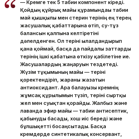
— Кремге тек 5 табиғи компонент кіреді.
Қойдың құйрық майы құрамындағы табиғи
май қышқылы мен стерин терінің ең терең
жасушалық қабаттарына өтіп, су-тұз
балансын қалпына келтіретіні
дәлелденген. Ол теріні ылғалдандырып
қана қоймай, басқа да пайдалы заттарды
терінің ішкі қабатына өткізу қабілетіне ие.
Жасушалардың жаңаруын тездетеді.
Жүзім тұқымының майы — теріні
қоректендіріп, жараны жазатын
антиоксидант. Ара балауызы кремнің
жұмсақ құрылымын түзіп, теріні сыртқы
жел мен суықтан қорғайды. Жалбыз және
лаванда эфир майы — табиғи антисептик,
қабынуды басады, хош иіс береді және
бұлшықетті босаңсытады. Басқа
кремдерде синтетикалық консервант,