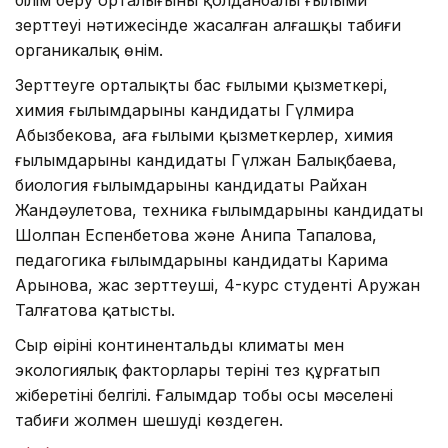
білім беру орталығының қолданбалы ғылыми
зерттеуі нәтижесінде жасалған алғашқы табиғи
органикалық өнім.
Зерттеуге орталықтың бас ғылыми қызметкері,
химия ғылымдарының кандидаты Гүлмира
Абызбекова, аға ғылыми қызметкерлер, химия
ғылымдарының кандидаты Гүлжан Балықбаева,
биология ғылымдарының кандидаты Райхан
Жандәулетова, техника ғылымдарының кандидаты
Шолпан Еспенбетова және Анипа Тапалова,
педагогика ғылымдарының кандидаты Карима
Арынова, жас зерттеуші, 4-курс студенті Аружан
Талғатова қатысты.
Сыр өңірінің континентальды климаты мен
экологиялық факторлары теріні тез құрғатып
жіберетіні белгілі. Ғалымдар тобы осы мәселені
табиғи жолмен шешуді көздеген.