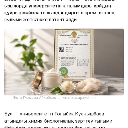
Қызылорда университетінің ғалымдары қойдың
құйрық майынан ылғалдандырғыш крем әзірлеп,
ғылыми жетістікке патент алды.
Фото Гүлмира Абызбекованың жеке архивінен
Бұл — университеттің Толыбек Қуанышбаев
атындағы химия-биологиялық зерттеу ғылыми-