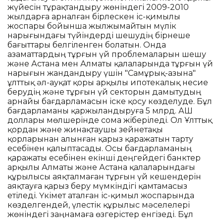
жүйесін тұрақтандыру жөніндегі 2009-2010
жылдарға арналған бірлескен іс-қимылы
жоспары бойынша жылжымайтын мүлік
нарығындағы түйіндерді шешудің бірнеше
бағыттары белгіленген болатын. Онда
азаматтардың тұрғын үй проблемаларын шешу
және Астана мен Алматы қалаларында тұрғын үй
нарығын жандандыру үшін "Самұрық-Қазына"
ұлттық әл-ауқат қоры арқылы ипотекалық несие
берудің және тұрғын үй секторын дамытудың
арнайы бағдарламасын іске қосу көзделуде. Бұл
бағдарламаны қаржыландыруға 5 млрд. АҚШ
доллары мөлшерінде сома жіберіледі. Ол Ұлттық
қордан және жинақтаушы зейнетақы
қорларынан алынған қарыз қаражатын тарту
есебінен қалыптасады. Осы бағдарламаның
қаражаты есебінен екінші деңгейдегі банктер
арқылы Алматы және Астана қалаларындағы
құрылысы аяқталмаған тұрғын үй кешендерін
аяқтауға қарыз беру мүмкіндігі қамтамасыз
етіледі. Үкімет аталған іс-қимыл жоспарында
көзделгендей, үлестік құрылыс мәселелері
жөніндегі заңнамаға өзгерістер енгізеді. Бұл