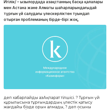
Игілік/ – Қызылордада Қазақстанның басқа қалалары
мен Астана және Алматы шаһарларындағыдай
тұрғын үй салудағы үлескерліктен туындап
отырған проблеманың бірде-бірі жоқ,
деп хабарлайды ҚазАқпарат тілшісі. ? Тұрғын үй
құрылысына тұрғындардың үлестік қатысу
жағдайы бізде орын алмады, ? деп осыны