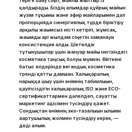
теріге баяу сіңіп, майлы жылтыр із
қалдырады. Біздің ғалымдар құйрық майын
жүзім тұқымы және эфир майларымен дәл
пропорцияда синергиялық түрде біріктіру
арқылы жағымсыз иісті кетіріп, жұмсақ,
жағымды әрі жылдам сіңетін заманауи
консистенция алды. Шетелдік
тұтынушылар үшін жануар майы негізіндегі
косметика таңсық болуы мүмкін. Өйткені
батыс елдерінде вегандық косметика
тренді қатты дамыған. Халықаралық
нарыққа шығу үшін өнімнің табиғилығын,
қауіпсіздігін халықаралық ISO және ECO-
сертификаттармен дәлелдеп, сауатты
маркетинг әдісімен түсіндіру қажет.
Сондықтан өнімнің эко-тазалығын ғылыми
ағартушылық жолмен түсіндіру керек, —
деді ғалым.