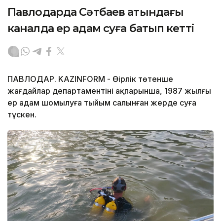
Павлодарда Сәтбаев атындағы
каналда ер адам суға батып кетті
ПАВЛОДАР. KAZINFORM - Өңірлік төтенше
жағдайлар департаментінің ақпарынша, 1987 жылғы
ер адам шомылуға тыйым салынған жерде суға
түскен.