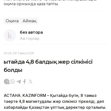
оқиға орнында қаза тапты.
Оқиға
Аймақ
без автора
Авторлар
20:26, 08 Тамыз 2026
Қытайда 4,8 балдық жер сілкінісі
болды
АСТАНА. KAZINFORM – Қытайда бүгін, 8 тамыз
таңертең 4,8 магнитудалы жер сілкінісі тіркелді, деп
хабарлайды Қазақстан ұлттық деректер орталығы.