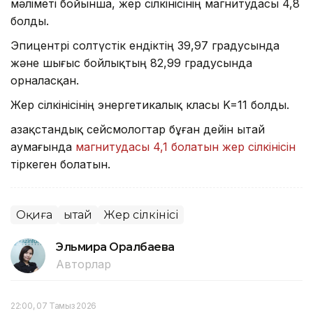
мәліметі бойынша, жер сілкінісінің магнитудасы 4,8
болды.
Эпицентрі солтүстік ендіктің 39,97 градусында
және шығыс бойлықтың 82,99 градусында
орналасқан.
Жер сілкінісінің энергетикалық класы K=11 болды.
Қазақстандық сейсмологтар бұған дейін Қытай
аумағында
магнитудасы 4,1 болатын жер сілкінісін
тіркеген болатын.
Оқиға
Қытай
Жер сілкінісі
Эльмира Оралбаева
Авторлар
22:00, 07 Тамыз 2026