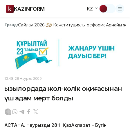
KAZINFORM
KZ
Сайлау-2026
Конституциялық реформа
Арнайы жо
Тренд:
13:48, 28 Наурыз 2009
Қызылордада жол-көлік оқиғасынан
үш адам мерт болды
АСТАНА. Наурыздың 28-і. ҚазАқпарат – Бүгін