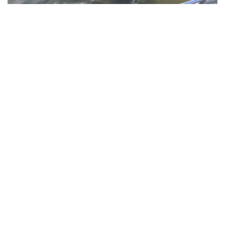
Фото: Павлодар облысы ТЖД
Төтенше жағдайлар департаментінің мәліметінше,
жедел-құтқару жасағының құтқарушылары екі
бірлік арнайы техниканы тарта отырып, 1987 жылы
туған ер адамның денесін судан алып шыққан.