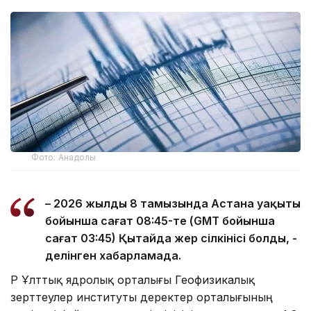
Фото: Анадолы
– 2026 жылдың 8 тамызында Астана уақыты
бойынша сағат 08:45-те (GMT бойынша
сағат 03:45) Қытайда жер сілкінісі болды, -
делінген хабарламада.
ҚР Ұлттық ядролық орталығы Геофизикалық
зерттеулер институты деректер орталығының