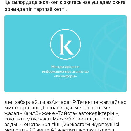
Қызылордада жол-көлік оқиғасынан үш адам оқиға
орнында тіл тартпай кетті,
деп хабарлайды ҚазАқпарат ҚР Төтенше жағдайлар
министрлігінің баспасөз қызметіне сілтеме
жасап.«КамАЗ» және «Тойота» автокөліктерінің
соқтығысу оқиғасы Махамбет кентінде орын
алды. «Тойота» көлігінің 25 жастағы жүргізушісі
мен оның 69 және 43 жастағы жолаушылары