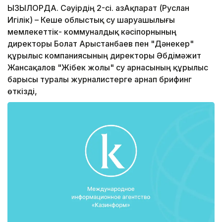
ҚЫЗЫЛОРДА. Сәуірдің 2-сі. ҚазАқпарат (Руслан
Игілік) – Кеше облыстық су шаруашылығы
мемлекеттік- коммуналдық кәсіпорнының
директоры Болат Арыстанбаев пен "Дәнекер"
құрылыс компаниясының директоры Әбдімәжит
Жансақалов "Жібек жолы" су арнасының құрылыс
барысы туралы журналистерге арнап брифинг
өткізді,