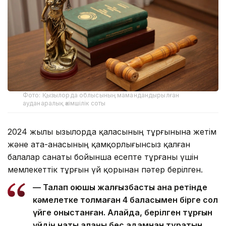
Фото: Қызылорда облысының мамандандырылған
ауданаралық әкімшілік соты
2024 жылы Қызылорда қаласының тұрғынына жетім
және ата-анасының қамқорлығынсыз қалған
балалар санаты бойынша есепте тұрғаны үшін
мемлекеттік тұрғын үй қорынан пәтер берілген.
— Талап қоюшы жалғызбасты ана ретінде
кәмелетке толмаған 4 баласымен бірге сол
үйге қоныстанған. Алайда, берілген тұрғын
үйдің нақты алаңы бес адамнан тұратын