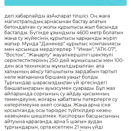
деп хабарлайды ҚазАқпарат тілшісі. Оң жаға
магистральдық арнасынан бастау алатын
бетондалған су жолы құрылысы жыл басында
басталды. Бүгінде ұзындығы 4600 метр болатын
жаңа су жүйесінің құрылысы қарқынды жүріп
жатыр. Мұнда "Дәнекер" құрылыс компаниясы
мен қосымша мердігерлер ? "Иман", "АТК-07",
"Восток", "Жаңарту" жауапкершілігі шектеулі
серіктестіктерінің 250-дей жұмысшысы мен 100-
ден аса техникасы жұмылдырылған. Қала
халқының аяқсу тапшылығы зардабын тартып
келе жатқанына біршама уақыт болды.
Тұрғындар шарасыздықтан үй іргесіндегі
бақшалықтарын ауызсумен суарады. Бұл жаз
айларында сорғының су айдау қысымның
төмендеуіне, жоғары қабаттағы пәтерлерге су
көтерілмеуіне әкеп соғады. Жаңа арна іске
қосылғанда, осы тәріздес түйткілдер кезең-
кезеңімен шешілмек. Кәсіпорын басшысының
айтуына қарағанда, арна 5 шағын аудан
тұрғындарын, орта есеппен 21 мың үйді