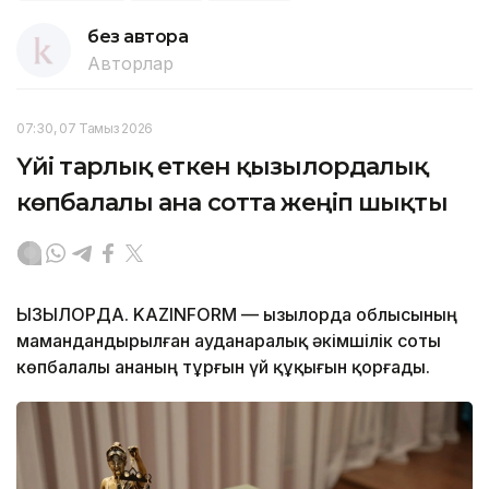
без автора
Авторлар
07:30, 07 Тамыз 2026
Үйі тарлық еткен қызылордалық
көпбалалы ана сотта жеңіп шықты
ҚЫЗЫЛОРДА. KAZINFORM — Қызылорда облысының
мамандандырылған ауданаралық әкімшілік соты
көпбалалы ананың тұрғын үй құқығын қорғады.