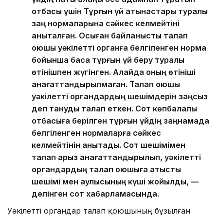
отбасы үшін Тұрғын үй қатынастары туралы
заң нормаларына сәйкес келмейтіні
анықталған. Осыған байланысты талап
қоюшы уәкілетті органға белгіленген норма
бойынша басқа тұрғын үй беру туралы
өтінішпен жүгінген. Алайда оның өтініші
қанағаттандырылмаған. Талап қоюшы
уәкілетті органдардың шешімдерін заңсыз
деп тануды талап еткен. Сот көпбалалы
отбасыға берілген тұрғын үйдің заңнамада
белгіленген нормаларға сәйкес
келмейтінін анықтады. Сот шешімімен
талап арыз қанағаттандырылып, уәкілетті
органдардың талап қоюшыға қатысты
шешімі мен қаулысының күші жойылды, —
делінген сот хабарламасында.
Уәкілетті органдар талап қоюшының бұзылған