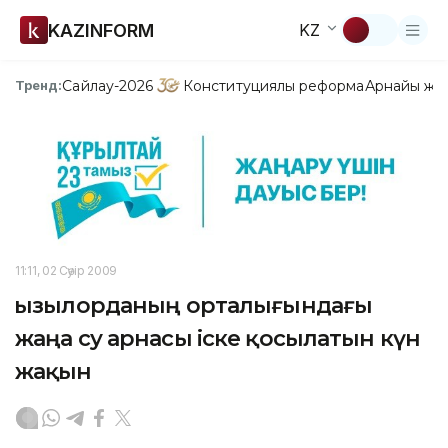
KAZINFORM
KZ
Сайлау-2026
Конституциялық реформа
Арнайы жо
Тренд:
11:11, 02 Сәуір 2009
Қызылорданың орталығындағы
жаңа су арнасы іске қосылатын күн
жақын