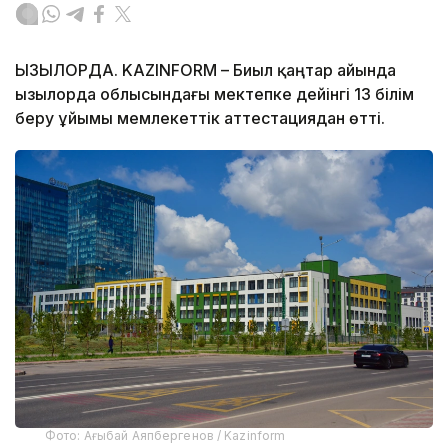
ҚЫЗЫЛОРДА. KAZINFORM – Биыл қаңтар айында
Қызылорда облысындағы мектепке дейінгі 13 білім
беру ұйымы мемлекеттік аттестациядан өтті.
Фото: Ағыбай Аяпбергенов / Kazinform