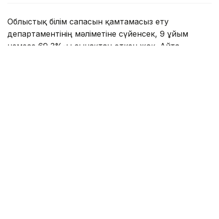
Облыстық білім сапасын қамтамасыз ету
департаментінің мәліметіне сүйенсек, 9 ұйым
немесе 69,3%-ы сынақтан өткен жоқ. Айта
кетерлігі, оның барлығы – жеке балабақша.
- Мамыр айынан бастап білім беру
ұйымдарын мемлекеттік аттестаттау
жаңа форматта жүрді. Ол 22 балабақшаны
қамтыды. 13-іне анықталған кемшіліктерді 3
ай ішінде заңнама талаптарына
сәйкестендіру міндеті жүктелді, - деді
департамент басшысы Мәди
Бекмағанбетов.