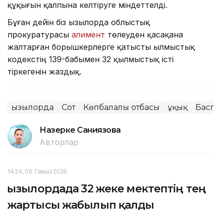
құқығын қалпына келтіруге міндеттелді.
Бұған дейін біз Қызылорда облыстық
прокуратурасы
алимент
төлеуден қасақана
жалтарған борышкерлерге қатысты Қылмыстық
кодекстің 139-бабымен 32 қылмыстық істі
тіркегенін жаздық.
Қызылорда
Сот
Көпбалалы отбасы
Құқық
Баспа
Назерке Саниязова
Авторлар
14:24, 06 Тамыз 2026
Қызылордада 32 жеке мектептің тең
жартысы жабылып қалды