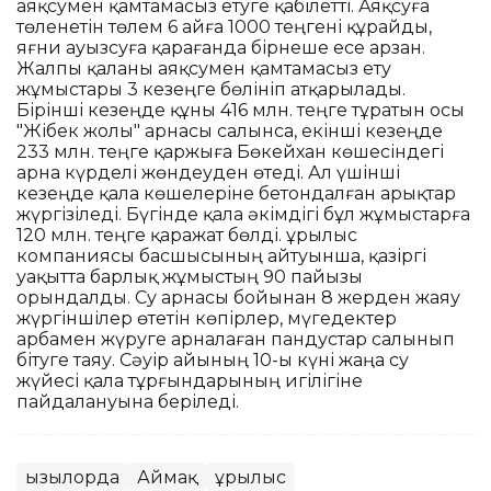
аяқсумен қамтамасыз етуге қабілетті. Аяқсуға
төленетін төлем 6 айға 1000 теңгені құрайды,
яғни ауызсуға қарағанда бірнеше есе арзан.
Жалпы қаланы аяқсумен қамтамасыз ету
жұмыстары 3 кезеңге бөлініп атқарылады.
Бірінші кезеңде құны 416 млн. теңге тұратын осы
"Жібек жолы" арнасы салынса, екінші кезеңде
233 млн. теңге қаржыға Бөкейхан көшесіндегі
арна күрделі жөндеуден өтеді. Ал үшінші
кезеңде қала көшелеріне бетондалған арықтар
жүргізіледі. Бүгінде қала әкімдігі бұл жұмыстарға
120 млн. теңге қаражат бөлді. Құрылыс
компаниясы басшысының айтуынша, қазіргі
уақытта барлық жұмыстың 90 пайызы
орындалды. Су арнасы бойынан 8 жерден жаяу
жүргіншілер өтетін көпірлер, мүгедектер
арбамен жүруге арналаған пандустар салынып
бітуге таяу. Сәуір айының 10-ы күні жаңа су
жүйесі қала тұрғындарының игілігіне
пайдалануына беріледі.
Қызылорда
Аймақ
Құрылыс