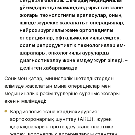
бағдарламалары. Еліміздің медициналық
ұйымдарында мамандандырылған және
жоғары технологиялық араласулар, оның
ішінде жүрекке жасалатын операциялар,
нейрохирургиялық және ортопедиялық
операциялар, офтальмологиялық емдеу,
қосалқы репродуктивтік технологиялар ем-
шаралары, онкологиялық ауруларды
диагностикалау және емдеу жүргізіледі, –
делінген хабарламада.
Сонымен қатар, министрлік шетелдіктерден
елімізде жасалатын мына операциялар мен
медициналық рәсім түрлеріне сұраныс жоғары
екенін мәлімдеді:
Кардиология және кардиохирургия :
аортокоронарлық шунттау (АКШ), жүрек
қақпақшаларын протездеу және пластика
жасау, коронарлық артерияларды стенттеу,