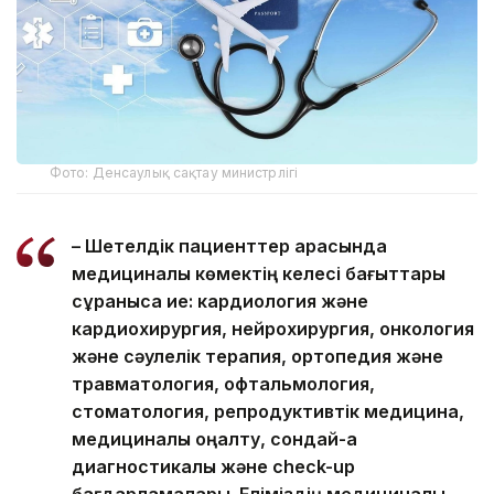
Фото: Денсаулық сақтау министрлігі
– Шетелдік пациенттер арасында
медициналық көмектің келесі бағыттары
сұранысқа ие: кардиология және
кардиохирургия, нейрохирургия, онкология
және сәулелік терапия, ортопедия және
травматология, офтальмология,
стоматология, репродуктивтік медицина,
медициналық оңалту, сондай-ақ
диагностикалық және check-up