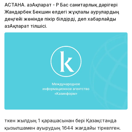
АСТАНА. ҚазАқпарат - ҚР Бас санитарлық дәрігері
Жандарбек Бекшин елдегі жұқпалы аурулардың
деңгейі жөнінде пікір білдірді, деп хабарлайды
ҚазАқпарат тілшісі.
Өткен жылдың 1 қарашасынан бері Қазақстанда
қызылшамен ауырудың 1644 жағдайы тіркелген.