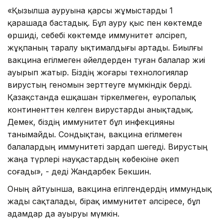
«Қызылша ауруына қарсы жұмыстарды 1
қарашада бастадық. Бұл ауру қыс пен көктемде
өршиді, себебі көктемде иммунитет әлсіреп,
жұқпаның таралу ықтималдығы артады. Биылғы
вакцина егілмеген әйелдерден туған балалар жиі
ауырып жатыр. Біздің жоғары технологиялар
вирустың геномын зерттеуге мүмкіндік берді.
Қазақстанда ешқашан тіркелмеген, еуропалық
континенттен келген вирустарды анықтадық.
Демек, біздің иммунитет бұл инфекцияны
танымайды. Сондықтан, вакцина егілмеген
балалардың иммунитеті зардап шегеді. Вирустың
жаңа түрлері науқастардың көбеюіне әкеп
соғады», - деді Жандарбек Бекшин.
Оның айтуынша, вакцина егілгендердің иммундық
жады сақталады, бірақ иммунитет әлсіресе, бұл
адамдар да ауыруы мүмкін.