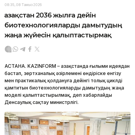
08:35, 08 Тамыз 2026
Қазақстан 2036 жылға дейін
биотехнологияларды дамытудың
жаңа жүйесін қалыптастырмақ
АСТАНА. KAZINFORM – Қазақстанда ғылыми идеядан
бастап, зертханалық әзірлемені өндіріске енгізу
мен практикалық қолдануға дейінгі толық циклді
қамтитын биотехнологияларды дамытудың жаңа
моделі қалыптастырылмақ, деп хабарлайды
Денсаулық сақтау министрлігі.