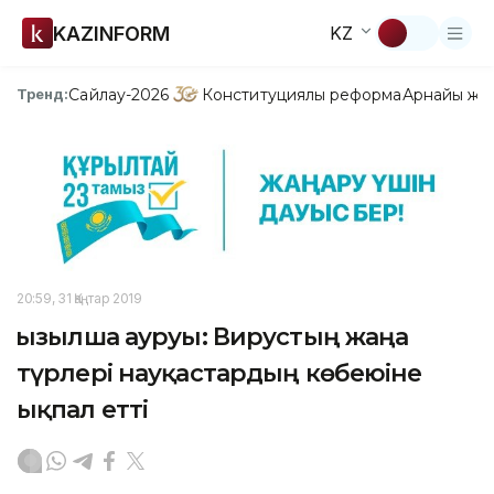
KAZINFORM
KZ
Сайлау-2026
Конституциялық реформа
Арнайы жо
Тренд:
20:59, 31 Қаңтар 2019
Қызылша ауруы: Вирустың жаңа
түрлері науқастардың көбеюіне
ықпал етті