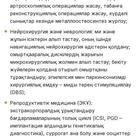
артроскопиялық операциялар жасау, табанға
реконструкциялық операциялар жасау, күрделі
сынықтар кезінде металлоостеосинтез жүргізу;
Нейрохирургия және неврология: ми және
жұлын ісіктерін алып тастау, оның ішінде
навигациялық нейрохирургия әдістерін қолдану;
омыртқааралық дискілердің жарығын
микрохирургиялық жолмен алып тастау; бекіту
жүйелерін қолдана отырып омыртқаны
тұрақтандыру; эпилепсия мен паркинсонизмді
хирургиялық емдеу – миды терең стимуляциялау
(DBS);
Репродуктивтік медицина (ЭКҰ):
экстракорпоралдық ұрықтандыру
бағдарламаларының толық циклі (ICSI, PGD –
имплантация алдындағы генетикалық
диагностика), суррогат ана болу және ооциттер