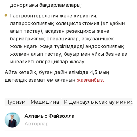
донорлығы бағдарламалары;
Гастроэнтерология және хирургия:
лапароскопиялық холецистэктомия (өт қабын
алып тастау), асқазан резекциясы және
бариатриялық операциялар, асқазан-ішек
жолындағы жаңа түзілімдерді эндоскопиялық
жолмен алып тастау, бауыр мен ұйқы безіне аз
инвазивті операциялар жасау.
Айта кетейік, бұған дейін елімізде 4,5 мың
шетелдік азамат ем алғанын
жазғанбыз.
Туризм
Медицина
ҚР Денсаулық сақтау министр
Алпамыс Файзолла
Авторлар