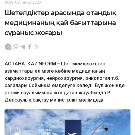
14:59, 08 Тамыз 2026
Шетелдіктер арасында отандық
медицинаның қай бағыттарына
сұраныс жоғары
АСТАНА. KAZINFORM – Шет мемлекеттер
азаматтары елімізге көбіне медицинаның
кардиохирургия, нейрохирургия, онкология т.б.
салалары бойынша емделуге келеді. Бұл жөнінде
ресми сауалымызға жолдаған жауабында ҚР
Денсаулық сақтау министрлігі мәлімдеді.