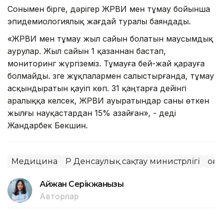
Сонымен бірге, дәрігер ЖРВИ мен тұмау бойынша
эпидемиологиялық жағдай туралы баяндады.
«ЖРВИ мен тұмау жыл сайын болатын маусымдық
аурулар. Жыл сайын 1 қазаннан бастап,
мониторинг жүргіземіз. Тұмауға бей-жай қарауға
болмайды. Өзге жұқпалармен салыстырғанда, тұмау
асқындыратын қауіп көп. 31 қаңтарға дейінгі
аралыққа келсек, ЖРВИ ауыратындар саны өткен
жылғы науқастардан 15% азайған», - деді
Жандарбек Бекшин.
Медицина
ҚР Денсаулық сақтау министрлігі
Қоғ
Айжан Серікжанқызы
Авторлар