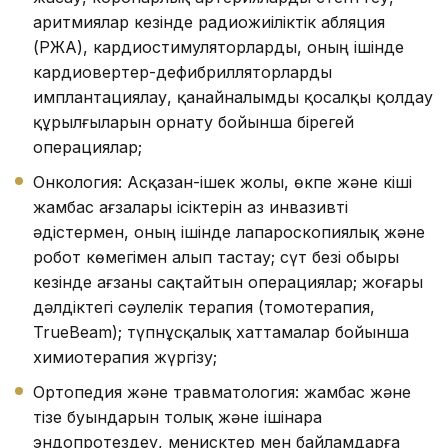
аритмиялар кезінде радиожиіліктік абляция
(РЖА), кардиостимуляторларды, оның ішінде
кардиовертер-дефибрилляторларды
имплантациялау, қанайналымды қосалқы қолдау
құрылғыларын орнату бойынша бірегей
операциялар;
Онкология: Асқазан-ішек жолы, өкпе және кіші
жамбас ағзалары ісіктерін аз инвазивті
әдістермен, оның ішінде лапароскопиялық және
робот көмегімен алып тастау; сүт безі обыры
кезінде ағзаны сақтайтын операциялар; жоғары
дәлдіктегі сәулелік терапия (томотерапия,
TrueBeam); түпнұсқалық хаттамалар бойынша
химиотерапия жүргізу;
Ортопедия және травматология: жамбас және
тізе буындарын толық және ішінара
эндопротездеу, менисктер мен байламдарға