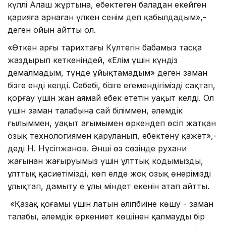
күллі Алаш жұртына, еңбектеген баладан еңкейген
қарияға арнаған үлкен сенім деп қабылдадым»,-
деген ойын айтты ол.
«Өткен арғы тарихтағы Күлтегін бабамыз тасқа
жаздырып кеткеніндей, «Елім үшін күндіз
демалмадым, түнде ұйықтамадым» деген заман
бізге енді келді. Себебі, бізге егемендігімізді сақтап,
қорғау үшін жан аямай еңбек ететін уақыт келді. Ол
үшін заман талабына сай біліммен, әлемдік
ғылыммен, уақыт ағымымен өркендеп өсіп жатқан
озық технологиямен қаруланып, еңбектену қажет»,-
деді Н. Нүсіпжанов. Әнші өз сөзінде рухани
жағынан жаңғыруымыз үшін ұлттық кодымызды,
ұлттық қасиетімізді, көп елде жоқ озық өнерімізді
ұлықтап, дамыту ең ұлы міндет екенін атап айтты.
«Қазақ қоғамы үшін латын әліпбиіне көшу - заман
талабы, әлемдік өркениет көшінен қалмаудың бір