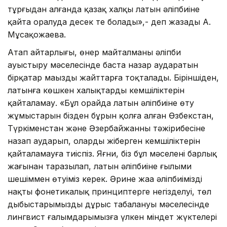
тұрғыдан алғанда қазақ халқы латын әліпбиіне
қайта оралуда десек те болады»,- деп жазады А.
Мұсақожаева.
Атап айтарлығы, өнер майталманы әліпби
ауыстыру мәселесінде баста назар аударатын
бірқатар маңызды жайттарға тоқталады. Біріншіден,
латынға көшкен халықтардың кемшіліктерін
қайталамау. «Бұл орайда латын әліпбиіне өту
жұмыстарын бізден бұрын қолға алған Өзбекстан,
Түркіменстан және Әзербайжанның тәжірибесіне
назап аударып, олардың жіберген кемшіліктерін
қайталамауға тиіспіз. Яғни, біз бұл мәселені барлық
жағынан таразылап, латын әліпбиіне ғылыми
шешіммен өтуіміз керек. Әрине жаңа әліпбиіміздің
нақты фонетикалық принциптерге негізделуі, төл
дыбыстарымыздың дұрыс таңбалануы мәселесінде
лингвист ғалымдарымызға үлкен міндет жүктелері