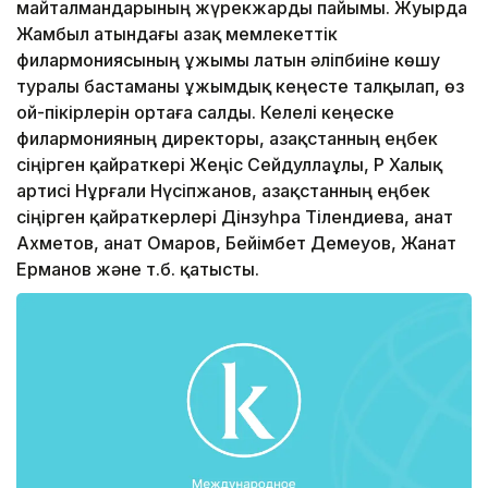
майталмандарының жүрекжарды пайымы. Жуырда
Жамбыл атындағы Қазақ мемлекеттік
филармониясының ұжымы латын әліпбиіне көшу
туралы бастаманы ұжымдық кеңесте талқылап, өз
ой-пікірлерін ортаға салды. Келелі кеңеске
филармонияның директоры, Қазақстанның еңбек
сіңірген қайраткері Жеңіс Сейдуллаұлы, ҚР Халық
артисі Нұрғали Нүсіпжанов, Қазақстанның еңбек
сіңірген қайраткерлері Дінзуһра Тілендиева, Қанат
Ахметов, Қанат Омаров, Бейімбет Демеуов, Жанат
Ерманов және т.б. қатысты.