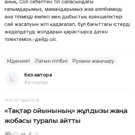
анық. Сол себептен тіл саласындағы
ғалымдарымыз, мамандарымыз жаңа әліпбиіміздің
ана тіліміздің емлесі мен дыбыстық ерекшеліктері
сай жасалуын жіті қадағалап, бұл бағыттағы істерді
жеделдетудің жолдарын қарастырса деген
тілектеміз»,-дейді ол.
Мәдениет
Латын әліпбиі
Рухани жаңғыру
без автора
Авторлар
19:11, 06 Тамыз 2026
«Тақтар ойынының» жұлдызы жаңа
жобасы туралы айтты