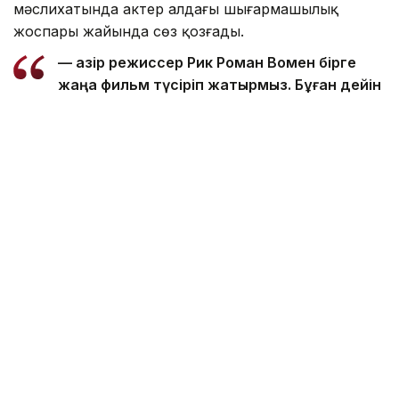
мәслихатында актер алдағы шығармашылық
жоспары жайында сөз қозғады.
— Қазір режиссер Рик Роман Вомен бірге
жаңа фильм түсіріп жатырмыз. Бұған дейін
де онымен бірге жұмыс істедім. Оның Shot
Caller фильмі мен үшін ең маңызды
туындылардың бірі. Сондықтан бұл жоба
да ерекше болады деп ойлаймын, — деді
Николай Костер-Вальдау.
Актер жаңа фильмі туралы әзірге толық ақпарат
бере алмайтынын жеткізді. Дегенмен бұл жоба
өзіне ерекше жақын екенін атап өтті.
Сондай-ақ ол қазір сценарийдің қызықты
болғанынан бұрын, айтары бар туындыларды
таңдауға мән беретінін жасрмады.
— Мен үшін фильмнің жай ғана қызық