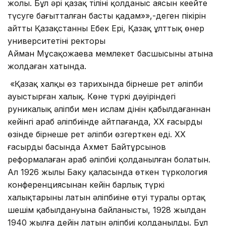
жолы. Бұл әрі қазақ тілінің қолданыс аясын кеңейте
түсуге бағытталған басты қадам»»,-деген пікірін
айтты Қазақстанның Еңбек Ері, Қазақ ұлттық өнер
университетінің ректоры
Айман Мұсақожаева мемлекет басшысының атына
жолдаған хатында.
«Қазақ халқы өз тарихында бірнеше рет әліпби
ауыстырған халық. Көне түркі дәуіріндегі
руникалық әліпби мен ислам дінін қабылдағаннан
кейінгі араб әліпбиінде айтпағанда, XX ғасырдың
өзінде бірнеше рет әліпби өзгерткен еді. XX
ғасырдың басында Ахмет Байтұрсынов
реформалаған араб әліпбиі қолданылған болатын.
Ал 1926 жылы Баку қаласында өткен түркология
конференциясынан кейін барлық түркі
халықтарының латын әліпбиіне өтуі туралы ортақ
шешім қабылдануына байланысты, 1928 жылдан
1940 жылға дейін латын әліпбиі қолданылды. Бұл