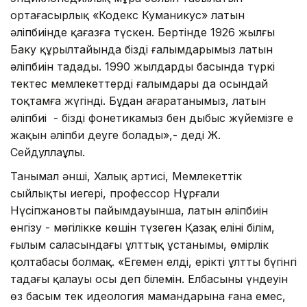
ортағасырлық «Кодекс Куманикус» латын
әліпбиінде қағазға түскен. Бертінде 1926 жылғы
Баку құрылтайында біздің ғалымдарымыз латын
әліпбиін таңдады. 1990 жылдардың басында түркі
тектес мемлекеттердің ғалымдары да осындай
тоқтамға жүгінді. Бұдан аңғаратанымыз, латын
әліпбиі - біздің фонетикамыз бен дыбыс жүйемізге ең
жақын әліпби деуге болады»,- деді Ж.
Сейдуллаұлы.
Танымал әнші, Халық артисі, Мемлекеттік
сыйлықтың иегері, профессор Нұрғали
Нүсіпжановтың пайымдауынша, латын әліпбиін
енгізу - мәңгілікке көшін түзеген Қазақ елінің білім,
ғылым саласындағы ұлттық ұстанымы, өмірлік
қолтаңбасы болмақ. «Егемен елдің, ерікті ұлттың бүгінгі
таңдағы қалауы осы деп білемін. Елбасының үндеуін
өз басым тек идеология мамандарына ғана емес,