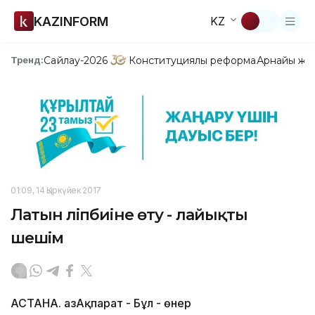
KAZINFORM
KZ
Сайлау-2026
Конституциялық реформа
Арнайы жо
Тренд:
01:09, 14 Қыркүйек 2017
Латын әліпбиіне өту - лайықты
шешім
АСТАНА. ҚазАқпарат - Бұл - өнер