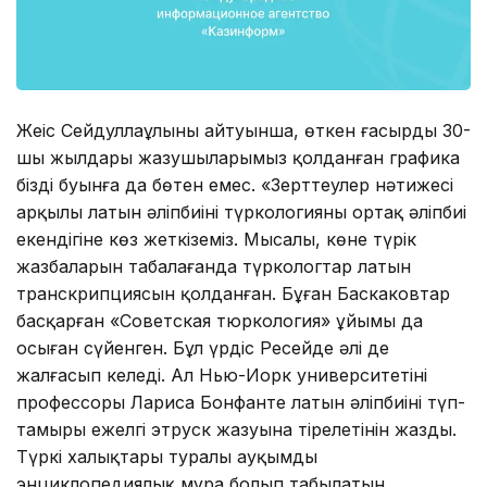
Жеңіс Сейдуллаұлының айтуынша, өткен ғасырдың 30-
шы жылдары жазушыларымыз қолданған графика
біздің буынға да бөтен емес. «Зерттеулер нәтижесі
арқылы латын әліпбиінің түркологияның ортақ әліпбиі
екендігіне көз жеткіземіз. Мысалы, көне түрік
жазбаларын таңбалағанда түркологтар латын
транскрипциясын қолданған. Бұған Баскаковтар
басқарған «Советская тюркология» ұйымы да
осыған сүйенген. Бұл үрдіс Ресейде әлі де
жалғасып келеді. Ал Нью-Иорк университетінің
профессоры Лариса Бонфанте латын әліпбиінің түп-
тамыры ежелгі этруск жазуына тірелетінін жазды.
Түркі халықтары туралы ауқымды
энциклопедиялық мұра болып табылатын