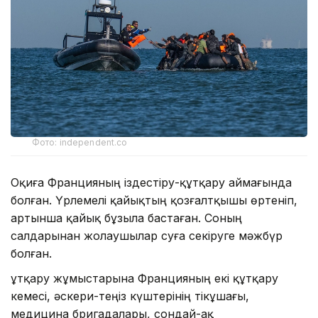
Фото: independent.co
Оқиға Францияның іздестіру-құтқару аймағында
болған. Үрлемелі қайықтың қозғалтқышы өртеніп,
артынша қайық бұзыла бастаған. Соның
салдарынан жолаушылар суға секіруге мәжбүр
болған.
Құтқару жұмыстарына Францияның екі құтқару
кемесі, әскери-теңіз күштерінің тікұшағы,
медицина бригадалары, сондай-ақ