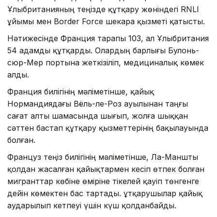
Ұлыбританияның теңізде құтқару жөніндегі RNLI
ұйымы мен Border Force шекара қызметі қатысты.
Нәтижесінде Франция тарапы 103, ал Ұлыбритания
54 адамды құтқарды. Олардың барлығы Булонь-
сюр-Мер портына жеткізіліп, медициналық көмек
алды.
Франция билігінің мәліметінше, қайық
Нормандиядағы Вёль-ле-Роз ауылынан таңғы
сағат алты шамасында шығып, жолға шыққан
сәттен бастап құтқару қызметтерінің бақылауында
болған.
Француз теңіз билігінің мәліметінше, Ла-Маншты
қолдан жасалған қайықтармен кесіп өтпек болған
мигранттар көбіне өміріне тікелей қауіп төнгенге
дейін көмектен бас тартады. Құтқарушылар қайық
аударылып кетпеуі үшін күш қолданбайды.