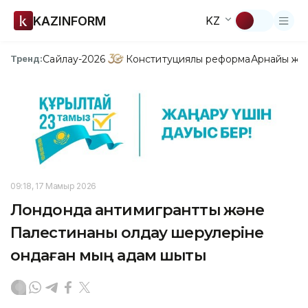
KAZINFORM
KZ
Сайлау-2026
Конституциялық реформа
Арнайы жо
Тренд:
09:18, 17 Мамыр 2026
Лондонда антимигранттық және
Палестинаны қолдау шерулеріне
ондаған мың адам шықты