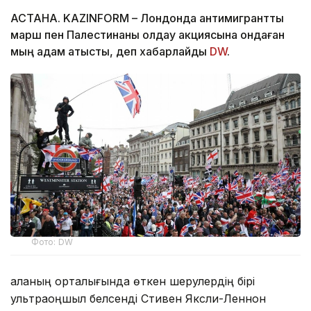
АСТАНА. KAZINFORM – Лондонда антимигранттық
марш пен Палестинаны қолдау акциясына ондаған
мың адам қатысты, деп хабарлайды
DW
.
Фото: DW
Қаланың орталығында өткен шерулердің бірі
ультраоңшыл белсенді Стивен Яксли-Леннон