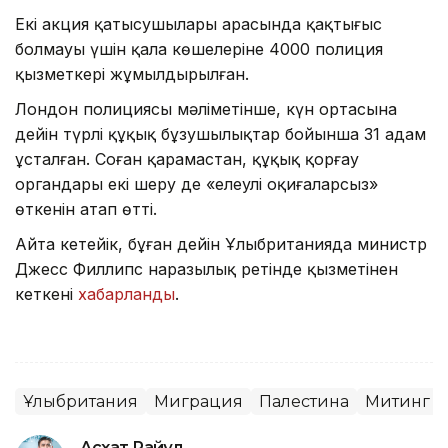
Екі акция қатысушылары арасында қақтығыс
болмауы үшін қала көшелеріне 4000 полиция
қызметкері жұмылдырылған.
Лондон полициясы мәліметінше, күн ортасына
дейін түрлі құқық бұзушылықтар бойынша 31 адам
ұсталған. Соған қарамастан, құқық қорғау
органдары екі шеру де «елеулі оқиғаларсыз»
өткенін атап өтті.
Айта кетейік, бұған дейін Ұлыбританияда министр
Джесс Филлипс наразылық ретінде қызметінен
кеткені
хабарланды
.
Ұлыбритания
Миграция
Палестина
Митинг
Асхат Райқұл