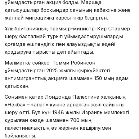
ұйымдастырған акция болды. Маршқа
қатысушылар босқындар санының көбеюіне және
жаппай миграцияға қарсы пікір білдірген.
Ұлыбританияның премьер-министрі Кир Стармер
шеру басталмай тұрып ұйымдастырушыларды
қоғамда өшпенділік пен алауыздықты әдейі
қоздыруға тырысты деп айыптады.
Мәліметке сәйкес, Томми Робинсон
ұйымдастырған 2025 жылғы қыркүйектегі
антимигранттық акцияға шамамен 150 мың адам
қатысқан.
Сонымен қатар Лондонда Палестина халқының
«Накба» – «апат» күніне арналған жыл сайынғы
шеру өтті. Бұл күн 1948 жылы Израиль мемлекеті
құрылған кезде шамамен 700 мың
палестиналықтың өз жерінен көшірілуімен
байланысты.