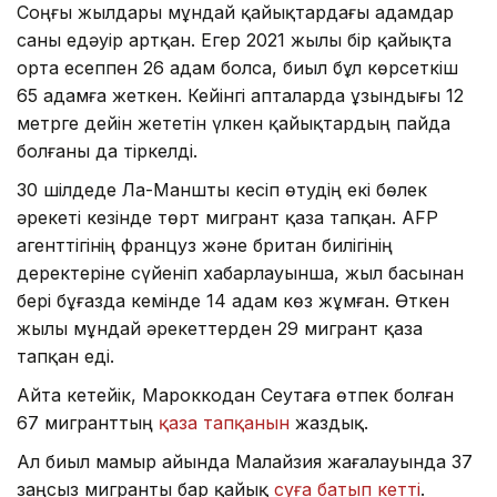
Соңғы жылдары мұндай қайықтардағы адамдар
саны едәуір артқан. Егер 2021 жылы бір қайықта
орта есеппен 26 адам болса, биыл бұл көрсеткіш
65 адамға жеткен. Кейінгі апталарда ұзындығы 12
метрге дейін жететін үлкен қайықтардың пайда
болғаны да тіркелді.
30 шілдеде Ла-Маншты кесіп өтудің екі бөлек
әрекеті кезінде төрт мигрант қаза тапқан. AFP
агенттігінің француз және британ билігінің
деректеріне сүйеніп хабарлауынша, жыл басынан
бері бұғазда кемінде 14 адам көз жұмған. Өткен
жылы мұндай әрекеттерден 29 мигрант қаза
тапқан еді.
Айта кетейік, Мароккодан Сеутаға өтпек болған
67 мигранттың
қаза тапқанын
жаздық.
Ал биыл мамыр айында Малайзия жағалауында 37
заңсыз мигранты бар қайық
суға батып кетті
.