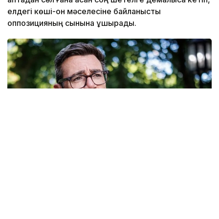
елдегі көші-қон мәселесіне байланысты
оппозицияның сынына ұшырады.
Фото: Report
Report
агенттігінің хабарлауынша, Кир Стармердің
отставкасынан кейін биылғы 20 шілдеде үкімет