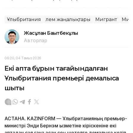
Ұлыбритания
Әлем жаңалықтары
Мигрант
Миг
Жасұлан Бақытбекұлы
Авторлар
06:20, 04 Тамыз 2026
Екі апта бұрын тағайындалған
Ұлыбритания премьері демалысқа
шықты
АСТАНА. KAZINFORM — Ұлыбританияның премьер-
министрі Энди Бернэм қызметіне кіріскеніне екі
аптадан сәл ғана асқан соң шетелге демалысқа кетіп,