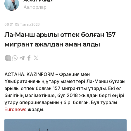
Авторлар
06:31, 05 Тамыз 2026
Ла-Манш арқылы өтпек болған 157
мигрант ажалдан аман қалды
АСТАНА. KAZINFORM – Франция мен
Ұлыбританияның құтқару қызметтері Ла-Манш бұғазы
арқылы өтпек болған 157 мигрантты құтқарды. Екі ел
билігінің мәліметінше, бұл 2018 жылдан бергі ең ірі
құтқару операцияларының бірі болған. Бұл туралы
Еuronews
жазды.