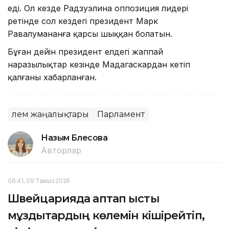
еді. Ол кезде Радзуэлина оппозиция лидері
ретінде сол кездегі президент Марк
Равалумананға қарсы шыққан болатын.
Бұған дейін президент елдегі жаппай
наразылықтар кезінде Мадагаскардан кетіп
қалғаны хабарланған.
Әлем жаңалықтары
Парламент
Назым Бөлесова
Авторлар
06:41, 09 Тамыз 2026
Швейцарияда аптап ыстық
мұздықтардың көлемін кішірейтіп,