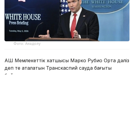
Фото: Анадолу
АҚШ Мемлекеттік хатшысы Марко Рубио Орта дәліз
деп те аталатын Транскаспий сауда бағыты
бойындағы жеке сектор инвестицияларына қолдау
көрсететін Транскаспий бастамасы қорының
құрылғанын мәлімдеді.
Әзербайжан мен Армения арасындағы бейбіт
келісімдердің бірінші жылдығына орай мәлімдеме
жасаған Рубио жаңа директорлар кеңесі
құрылғаннан және АҚШ үкіметі 201 млн доллар
көлемінде қаржы бөлгеннен кейін бастаманың