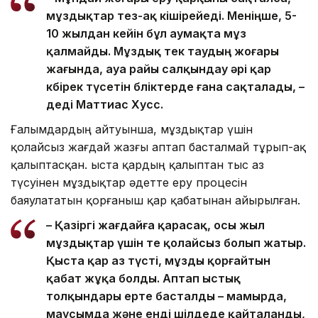
мұздықтар тез-ақ кішірейеді. Меніңше, 5-
10 жылдан кейін бұл аумақта мұз
қалмайды. Мұздық тек таудың жоғары
жағында, ауа райы салқындау әрі қар
көбірек түсетін бөліктерде ғана сақталады, –
деді Маттиас Хусс.
Ғалымдардың айтуынша, мұздықтар үшін
қолайсыз жағдай жазғы аптап басталмай тұрып-ақ
қалыптасқан. Қыста қардың қалыптан тыс аз
түсуінен мұздықтар әдетте еру процесін
баяулататын қорғаныш қар қабатынан айырылған.
– Қазіргі жағдайға қарасақ, осы жыл
мұздықтар үшін өте қолайсыз болып жатыр.
Қыста қар аз түсті, мұзды қорғайтын
қабат жұқа болды. Аптап ыстық
толқындары ерте басталды – мамырда,
маусымда және енді шілдеде қайталанды,