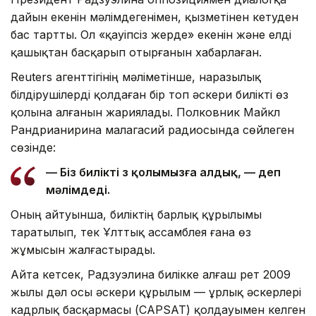
дайын екенін мәлімдегенімен, қызметінен кетуден
бас тартты. Ол «қауіпсіз жерде» екенін және елді
қашықтан басқарып отырғанын хабарлаған.
Reuters агенттігінің мәліметінше, наразылық
білдірушілерді қолдаған бір топ әскери билікті өз
қолына алғанын жариялады. Полковник Майкл
Рандрианирина малагасий радиосында сөйлеген
сөзінде:
— Біз билікті өз қолымызға алдық, — деп
мәлімдеді.
Оның айтуынша, биліктің барлық құрылымы
таратылып, тек Ұлттық ассамблея ғана өз
жұмысын жалғастырады.
Айта кетсек, Радзуэлина билікке алғаш рет 2009
жылы дәл осы әскери құрылым — Құрлық әскерлері
кадрлық басқармасы (CAPSAT) қолдауымен келген