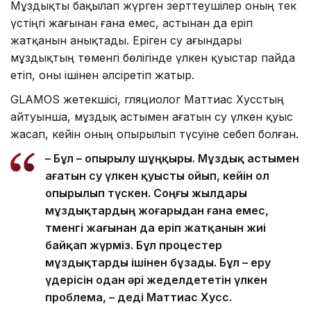
Мұздықты бақылап жүрген зерттеушілер оның тек
үстіңгі жағынан ғана емес, астынан да еріп
жатқанын анықтады. Еріген су ағындары
мұздықтың төменгі бөлігінде үлкен қуыстар пайда
етіп, оны ішінен әлсіретіп жатыр.
GLAMOS жетекшісі, гляциолог Маттиас Хусстың
айтуынша, мұздық астымен ағатын су үлкен қуыс
жасап, кейін оның опырылып түсуіне себеп болған.
– Бұл – опырылу шұңқыры. Мұздық астымен
ағатын су үлкен қуысты ойып, кейін ол
опырылып түскен. Соңғы жылдары
мұздықтардың жоғарыдан ғана емес,
төменгі жағынан да еріп жатқанын жиі
байқап жүрміз. Бұл процестер
мұздықтарды ішінен бұзады. Бұл – еру
үдерісін одан әрі жеделдететін үлкен
проблема, – деді Маттиас Хусс.