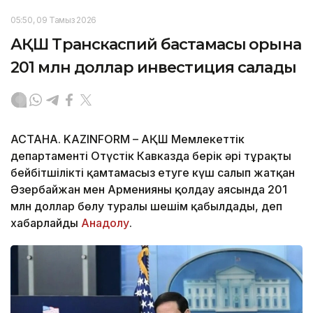
05:50, 09 Тамыз 2026
АҚШ Транскаспий бастамасы қорына
201 млн доллар инвестиция салады
АСТАНА. KAZINFORM – АҚШ Мемлекеттік
департаменті Оңтүстік Кавказда берік әрі тұрақты
бейбітшілікті қамтамасыз етуге күш салып жатқан
Әзербайжан мен Арменияны қолдау аясында 201
млн доллар бөлу туралы шешім қабылдады, деп
хабарлайды
Анадолу
.