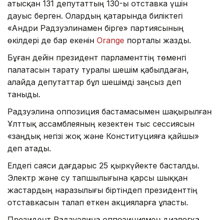
Қатысқан 131 депутаттың 130-ы отставка үшін
дауыс берген. Олардың қатарында биліктегі
«Андри Радзуэлинамен бірге» партиясының
өкілдері де бар екенін
Orange
порталы жазды.
Бұған дейін президент парламенттің төменгі
палатасын тарату туралы шешім қабылдаған,
алайда депутаттар бұл шешімді заңсыз деп
таныды.
Радзуэлина оппозиция бастамасымен шақырылған
Ұлттық ассамблеяның кезектен тыс сессиясын
«заңдық негізі жоқ және Конституцияға қайшы»
деп атады.
Елдегі саяси дағдарыс 25 қыркүйекте басталды.
Электр және су тапшылығына қарсы шыққан
жастардың наразылығы біртіндеп президенттің
отставкасын талап еткен акцияларға ұласты.
Президент Радзуэлина оппозициямен диалогқа