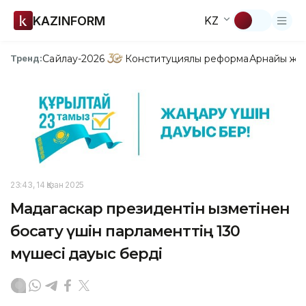
KAZINFORM
KZ
Сайлау-2026
Конституциялық реформа
Арнайы жо
Тренд:
23:43, 14 Қазан 2025
Мадагаскар президентін қызметінен
босату үшін парламенттің 130
мүшесі дауыс берді