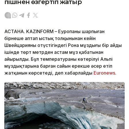
пішінен өзгертіп жатыр
АСТАНА. KAZINFORM – Еуропаны шарпыған
бірнеше аптап ыстық толқынынан кейін
Швейцарияның оңтүстігіндегі Рона мұздығы бір айдың
ішінде төрт метрден астам мұз қабатынан
айырылды. Бұл температураның көтерілуі Альпі
мұздықтарына барған сайын ерекше әсер етіп
жатқанын көрсетеді, деп хабарлайды
Еuronews
.