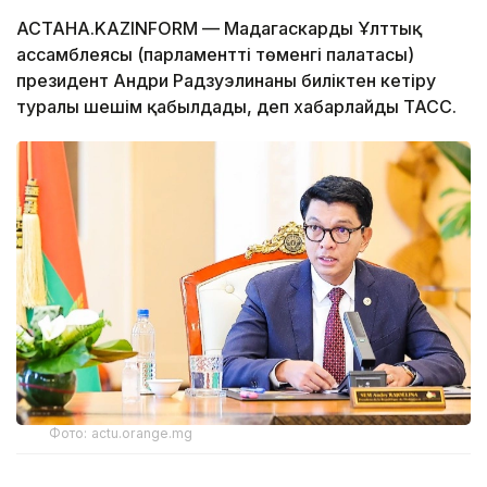
АСТАНА.KAZINFORM — Мадагаскардың Ұлттық
ассамблеясы (парламенттің төменгі палатасы)
президент Андри Радзуэлинаны биліктен кетіру
туралы шешім қабылдады, деп хабарлайды ТАСС.
Фото: actu.orange.mg