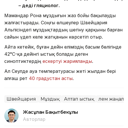
– деді гляциолог.
Мамандар Рона мұздығын жаз бойы бақылауды
жалғастырады. Соңғы өлшеулер Швейцария
Альпісіндегі мұздықтардың шегіну қарқыны барған
сайын үдеп келе жатқанын көрсетіп отыр.
Айта кетейік, бұған дейін еліміздің басым бөлігінде
42°C-қа дейінгі ыстық болады деген
синоптиктердің
ескертуі жарияланды
.
Ал Сеулде ауа температурасы жеті жылдан бері
алғаш рет
40 градустан асты
.
Швейцария
Мұздық
Аптап ыстық
Әлем жаңал
Жасұлан Бақытбекұлы
Авторлар