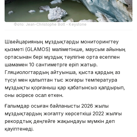
Фото: Jean-Christophe Bott - Keystone
Швейцарияның мұздықтарды мониторингтеу
қызметі (GLAMOS) мәліметінше, маусым айының
ортасынан бері мұздық тәулігіне орта есеппен
шамамен 10 сантиметрге еріп жатыр.
Гляциологтардың айтуынша, қыста қардың аз
түсуі мен қалыптан тыс жоғары температура
мұздықты қорғаныш қар қабатынсыз қалдырып,
оны әсіресе осал еткен.
Ғалымдар осыған байланысты 2026 жылы
мұздықтардың жоғалту көрсеткіші 2022 жылғы
рекордтық деңгейге жақындауы мүмкін деп
қауіптенеді.