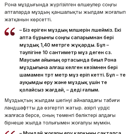
Рона мұздығында жүргізілген өлшеулер соңғы
апталарда мұздың қаншалықты жылдам жоғалып
жатқанын көрсетті.
– Біз еріген мұздың мөлшерін өлшейміз. Екі
апта бұрынғы соңғы сапарымнан бері
мұздық 1,40 метрге жұқарды. Бұл –
тәулігіне 10 сантиметр мұз деген сөз.
Маусым айының ортасында биыл Рона
мұздығына алғаш келген кезімнен бері
шамамен төрт метр мұз еріп кетті. Бұл – өте
ауқымды еру және мұздық үшін өте
қолайсыз жағдай, – деді ғалым.
Мұздықтың жылдам шегінуі айналадағы табиғи
ландшафтты да өзгертіп жатыр. Қазіргі үрдіс
жалғаса берсе, оның төменгі бөліктері алдағы
бірнеше жылда толығымен жоғалуы мүмкін.
– Мұндай жоғары еру қарқыны сақталса,