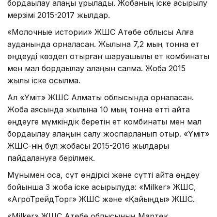
бордақылау алаңы құрылады. Жобаның іске асырылу
мерзімі 2015-2017 жылдар.
«Молочные истории» ЖШС Ақтөбе облысы Алға
ауданында орналасқан. Жылына 7,2 мың тонна ет
өңдеуді көздеп отырған шаруашылық ет комбинаты
мен мал бордақылау алаңын салмақ. Жоба 2015
жылы іске қосылмақ.
Ал «Үміт» ЖШС Алматы облысында орналасқан.
Жоба аясында жылына 10 мың тонна етті қайта
өңдеуге мүмкіндік беретін ет комбинаты мен мал
бордақылау алаңын салу жоспарланып отыр. «Үміт»
ЖШС-нің бұл жобасы 2015-2016 жылдары
пайдалануға берілмек.
Мұнымен қоса, сүт өндірісі және сүтті қайта өңдеу
бойынша 3 жоба іске асырылуда: «Milker» ЖШС,
«АгроТрейдТорг» ЖШС және «Қайыңды» ЖШС.
«Milker» ЖШС Ақтөбе облысының Мартөк