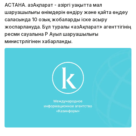
АСТАНА. ҚазАқпарат - Қазіргі уақытта мал
шаруашылығы өнімдерін өндіру және қайта өңдеу
саласында 10 озық жобаларды іске асыру
жоспарлануда. Бұл туралы «ҚазАқпарат» агенттігінің
ресми сауалына ҚР Ауыл шаруашылығы
министрлігінен хабарланды.