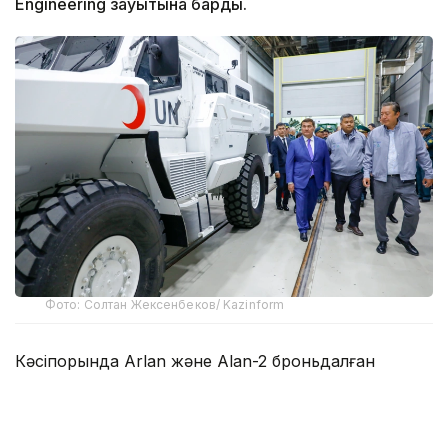
Engineering зауытына барды.
Фото: Солтан Жексенбеков/ Kazinform
Кәсіпорында Arlan және Alan-2 броньдалған
дөңгелекті машиналары, Barys жауынгерлік
броньды көлігінің 4×4, 6×6 және 8×8 өлшеміндегі
модельдері, сондай-ақ, жүзетін әрі дөңгелекті