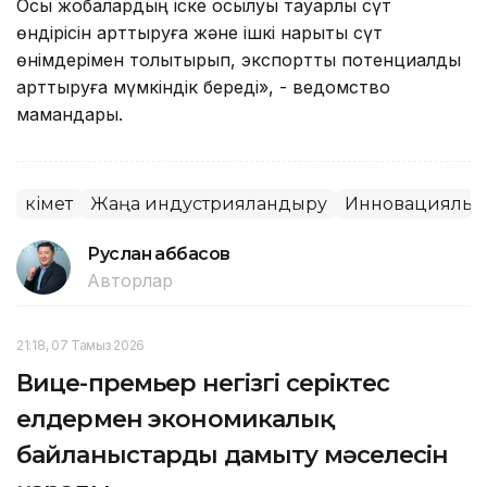
Осы жобалардың іске қосылуы тауарлы сүт
өндірісін арттыруға және ішкі нарықты сүт
өнімдерімен толықтырып, экспорттық потенциалды
арттыруға мүмкіндік береді», - ведомство
мамандары.
Үкімет
Жаңа индустрияландыру
Инновациялық
Руслан Ғаббасов
Авторлар
21:18, 07 Тамыз 2026
Вице-премьер негізгі серіктес
елдермен экономикалық
байланыстарды дамыту мәселесін