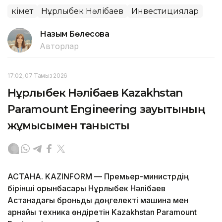
Үкімет
Нұрлыбек Нәлібаев
Инвестициялар
Назым Бөлесова
Авторлар
17:02, 07 Тамыз 2026
Нұрлыбек Нәлібаев Kazakhstan
Paramount Engineering зауытының
жұмысымен танысты
АСТАНА. KAZINFORM — Премьер-министрдің
бірінші орынбасары Нұрлыбек Нәлібаев
Астанадағы броньды дөңгелекті машина мен
арнайы техника өндіретін Kazakhstan Paramount