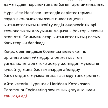
дамытудың перспективалы бағыттары айқындалды.
Нұрлыбек Нәлібаев шетелдік серіктестермен
сауда-экономикалық және инвестициялық
ынтымақтастықты нығайту елдің өнеркәсіптік әрі
технологиялық дамуының маңызды факторы екенін
атап өтті. Сонымен қатар ынтымақтастықтың басым
бағыттарын белгіледі.
Кеңес қорытындысы бойынша мемлекеттік
органдар мен ұйымдарға қол жеткізілген
уағдаластықтарды іске асыру жөніндегі жұмысты
күшейту, жаңа бастамаларды айқындау
бағытындағы жұмысты жалғастыру тапсырылды.
Айта кетелік Нұрлыбек Нәлібаев Kazakhstan
Paramount Engineering зауытының жұмысымен
танысқан еді
.