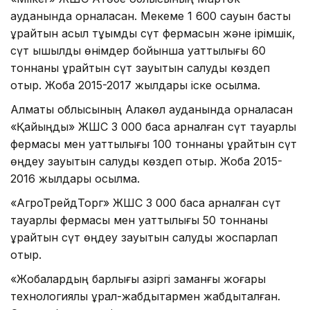
ауданында орналасқан. Мекеме 1 600 сауын басты
құрайтын асыл тұқымды сүт фермасын және ірімшік,
сүт қышқылды өнімдер бойынша қуаттылығы 60
тоннаны құрайтын сүт зауытын салуды көздеп
отыр. Жоба 2015-2017 жылдары іске қосылмақ.
Алматы облысының Алакөл ауданында орналасқан
«Қайыңды» ЖШС 3 000 басқа арналған сүт тауарлы
фермасы мен қуаттылығы 100 тоннаны құрайтын сүт
өңдеу зауытын салуды көздеп отыр. Жоба 2015-
2016 жылдары қосылмақ.
«АгроТрейдТорг» ЖШС 3 000 басқа арналған сүт
тауарлы фермасы мен қуаттылығы 50 тоннаны
құрайтын сүт өңдеу зауытын салуды жоспарлап
отыр.
«Жобалардың барлығы қазіргі заманғы жоғары
технологиялы құрал-жабдықтармен жабдықталған.