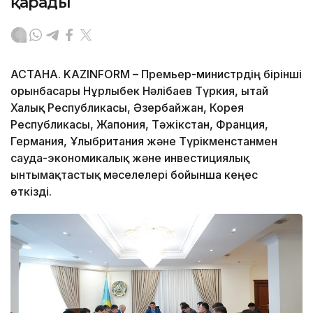
қарады
АСТАНА. KAZINFORM – Премьер-министрдің бірінші
орынбасары Нұрлыбек Нәлібаев Түркия, Қытай
Халық Республикасы, Әзербайжан, Корея
Республикасы, Жапония, Тәжікстан, Франция,
Германия, Ұлыбритания және Түрікменстанмен
сауда-экономикалық және инвестициялық
ынтымақтастық мәселелері бойынша кеңес
өткізді.