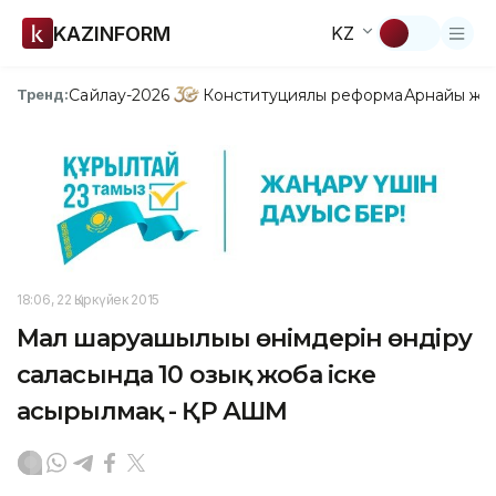
KAZINFORM
KZ
Сайлау-2026
Конституциялық реформа
Арнайы жо
Тренд:
18:06, 22 Қыркүйек 2015
Мал шаруашылығы өнімдерін өндіру
саласында 10 озық жоба іске
асырылмақ - ҚР АШМ