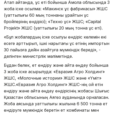
Атап айтқанда, құс еті бойынша Ақмола облысында 3
жоба іске қосылмақ: «Макинск құс фабрикасы» ЖШС
(қуаттылығы 60 мың тоннаны құрайтын құс
бройлерінің өндірісі); «Техно құс» ЖШС; «Capital
Projekt» ЖШС (қуаттылығы 20 мың тонна құс еті).
«Бұл жобалардың іске қосылуы өндіріс көлемін екі
есеге арттырып, ішкі нарықтағы құс етінің импортын
30 пайызға дейін азайтуға мүмкіндік береді», -
делінген министрлік мәліметінде.
Бұдан бөлек, ет өндіру және қайта өңдеу бойынша
3 жоба іске асырылуда: «Евразия Агро Холдинг»
ЖШС, «Молочные истории» ЖШС және «Үміт»
ЖШС.«Евразия Агро Холдинг» ЖШС-нің қой етін
өндіру және қайта өңдеу өндірісінің жобасы Шығыс
Қазақстан облысының Аягөз ауданында орналасқан.
Жоба аясында қуаттылығы жылына 6 500 тонна ет
өндіруге мүмкіндік беретін ет комбинаты мен