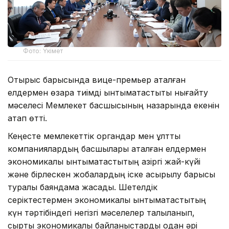
Фото: Үкімет
Отырыс барысында вице-премьер аталған
елдермен өзара тиімді ынтымақтастықты нығайту
мәселесі Мемлекет басшысының назарында екенін
атап өтті.
Кеңесте мемлекеттік органдар мен ұлттық
компаниялардың басшылары аталған елдермен
экономикалық ынтымақтастықтың қазіргі жай-күйі
және бірлескен жобалардың іске асырылу барысы
туралы баяндама жасады. Шетелдік
серіктестермен экономикалық ынтымақтастықтың
күн тәртібіндегі негізгі мәселелер талқыланып,
сыртқы экономикалық байланыстарды одан әрі