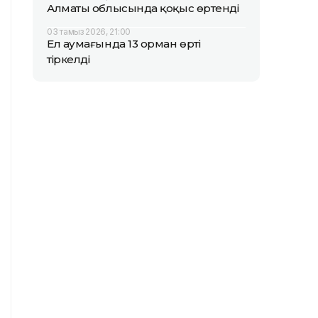
Алматы облысында қоқыс өртенді
03 тамыз 2026, 21:00
Ел аумағында 13 орман өрті
тіркелді