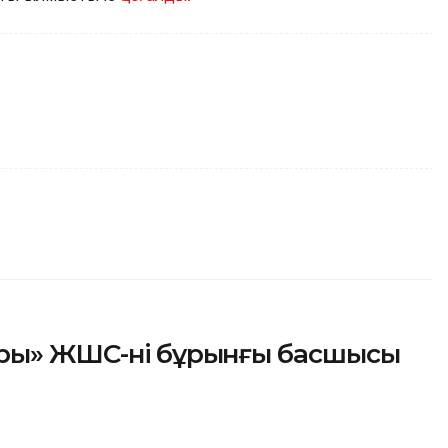
ры» ЖШС-нің бұрынғы басшысы