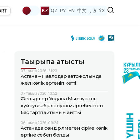
KZ
QZ
РУ
EN
中文
ق ز
ЎЗ
ORT
Тақырыпқа қатысты
07 тамыз 2026, 21:23
Астана – Павлодар автожолында
жеңіл көлік өртеніп кетті
07 тамыз 2026, 13:52
Фельдшер Ұлдана Мырзуанның
күйеуі жәбірленуші мәртебесінен
бас тартпайтынын айтты
06 тамыз 2026, 09:24
Астанада сөндірілмеген сіріңке көлік
өртіне себеп болды