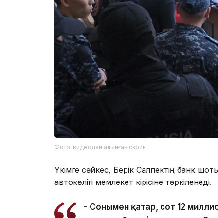
Фото: видеодан алынған скрин
Үкімге сәйкес, Берік Салпектің банк шот
автокөлігі мемлекет кірісіне тәркіленеді.
- Сонымен қатар, сот 12 милли