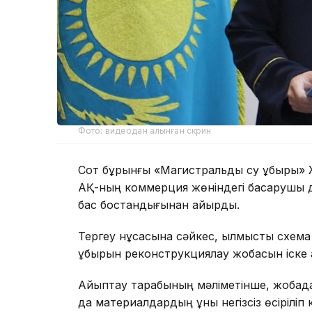
Фото: видеодан алынған скрин
Сот бұрынғы «Магистральдық су құбыры»
АҚ-ның коммерция жөніндегі басқарушы д
бас бостандығынан айырды.
Тергеу нұсқасына сәйкес, қылмыстық схем
құбырын реконструкциялау жобасын іск
Айыптау тарабының мәліметінше, жобада
да материалдардың құны негізсіз өсіріліп