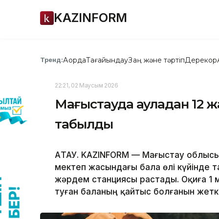
KAZINFORM
Ақорда
Тағайындау
Заң және тәртіп
Дерекқор
Тренд:
22:21, 02 Маусым 2026
Маңғыстауда ауладан 12 ж
табылды
АҚТАУ. KAZINFORM — Мағыстау облыс
мектеп жасындағы бала өлі күйінде 
жәрдем станциясы растады. Оқиға 1 
туған баланың қайтыс болғанын жеткі