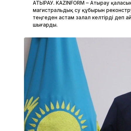
АТЫРАУ. KAZINFORM – Атырау қаласы
магистральдық су құбырын реконстр
теңгеден астам залал келтірді деп а
шығарды.