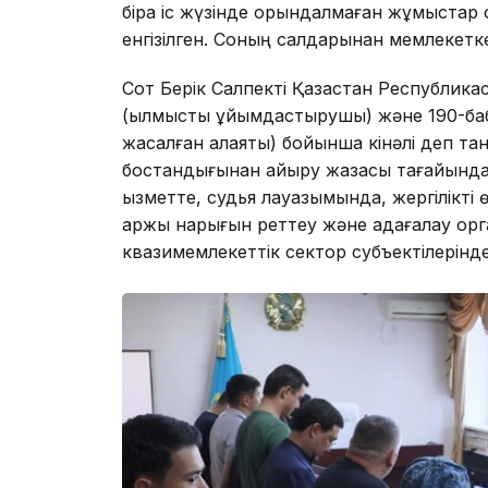
бірақ іс жүзінде орындалмаған жұмыстар 
енгізілген. Соның салдарынан мемлекетке
Сот Берік Салпекті Қазақстан Республика
(қылмысты ұйымдастырушы) және 190-бабы
жасалған алаяқтық) бойынша кінәлі деп та
бостандығынан айыру жазасы тағайындал
қызметте, судья лауазымында, жергілікті ө
қаржы нарығын реттеу және қадағалау о
квазимемлекеттік сектор субъектілерінде 