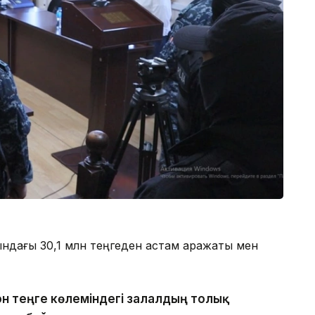
ындағы 30,1 млн теңгеден астам қаражаты мен
он теңге көлеміндегі залалдың толық