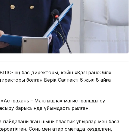
 ЖШС-нің бас директоры, кейін «ҚазТрансОйл»
иректоры болған Берік Салпекті 6 жыл 8 айға
а «Астрахань – Маңғышлақ» магистральдық су
е асыру барысында ұйымдастырылған.
 пайдаланылған шыныпластик құбырлар мен басқа
 көрсетілген. Сонымен қатар сметада көзделген,