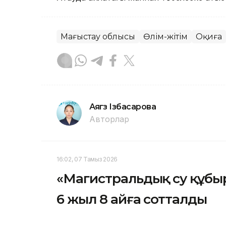
Маңғыстау облысы
Өлім-жітім
Оқиға
Аягөз Ізбасарова
Авторлар
16:02, 07 Тамыз 2026
«Магистральдық су құбы
6 жыл 8 айға сотталды