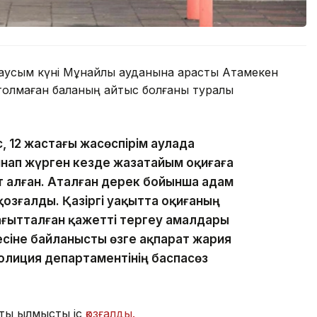
маусым күні Мұнайлы ауданына қарасты Атамекен
толмаған баланың қайтыс болғаны туралы
, 12 жастағы жасөспірім аулада
йнап жүрген кезде жазатайым оқиғаға
ат алған. Аталған дерек бойынша адам
қозғалды. Қазіргі уақытта оқиғаның
ағытталған қажетті тергеу амалдары
есіне байланысты өзге ақпарат жария
олиция департаментінің баспасөз
ты қылмыстық іс
қозғалды.