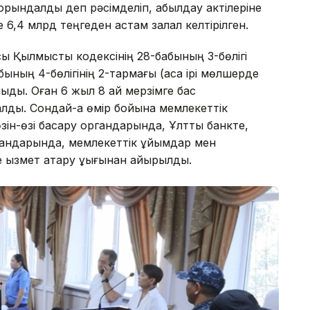
орындалды деп рәсімделіп, қабылдау актілеріне
 6,4 млрд теңгеден астам залал келтірілген.
сы Қылмыстық кодексінің 28-бабының 3-бөлігі
ның 4-бөлігінің 2-тармағы (аса ірі мөлшерде
ныды. Оған 6 жыл 8 ай мерзімге бас
ды. Сондай-ақ өмір бойына мемлекеттік
зін-өзі басқару органдарында, Ұлттық банкте,
ргандарында, мемлекеттік ұйымдар мен
қызмет атқару құқығынан айырылды.