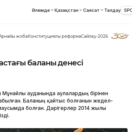
Әлемде
Қазақстан
Саясат
Талдау
SP
Арнайы жоба
Конституциялық реформа
Сайлау-2026
астағы баланың денесі
ы Мұнайлы ауданында аулалардың бірінен
табылған. Баланың қайтыс болғанын жедел-
маусымда болған. Дәрігерлер 2014 жылы
зді.