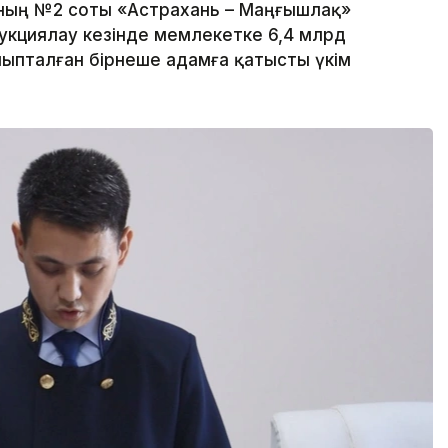
ның №2 соты «Астрахань – Маңғышлақ»
укциялау кезінде мемлекетке 6,4 млрд
йыпталған бірнеше адамға қатысты үкім