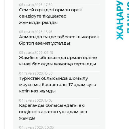
05 тамыз 2026, 17:50
Семей өңіріндегі орман өртін
сөндіруге тікұшақтар
жұмылдырылды
05 тамыз 2026, 16:25
Алматыда түнде төбелес шығарған
бір топ азамат ұсталды
05 тамыз 2026, 02:45
Жамбыл облысында орман өртіне
кінәлі бес адам жауапқа тартылды
04 тамыз 2026, 15:50
Түркістан облысында шомылу
маусымы басталғалы 17 адам суға
кетіп көз жұмды
04 тамыз 2026, 15:05
Қарағанды облысындағы екі
өндірістік апаттан үш адам көз
жұмды
04 тамыз 2026, 00:05