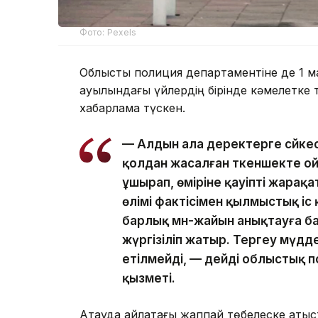
Фото: Pexels
Облыстық полиция департаментіне де 1 
ауылындағы үйлердің бірінде кәмелетке 
хабарлама түскен.
— Алдын ала деректерге сәйкес
қолдан жасалған әткеншекте о
ұшырап, өміріне қауіпті жарақ
өлімі фактісімен қылмыстық іс 
барлық мән-жайын анықтауға б
жүргізіліп жатыр. Тергеу мүдд
етілмейді, — дейді облыстық п
қызметі.
Ақтауда айлақтағы жаппай төбелеске қатыс