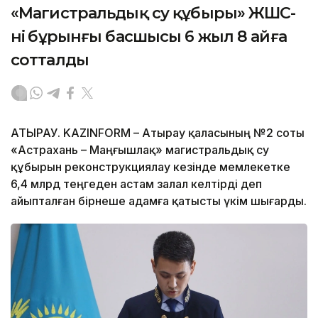
«Магистральдық су құбыры» ЖШС-
нің бұрынғы басшысы 6 жыл 8 айға
сотталды
АТЫРАУ. KAZINFORM – Атырау қаласының №2 соты
«Астрахань – Маңғышлақ» магистральдық су
құбырын реконструкциялау кезінде мемлекетке
6,4 млрд теңгеден астам залал келтірді деп
айыпталған бірнеше адамға қатысты үкім шығарды.