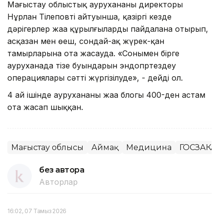
Маңғыстау облыстық аурухананың директоры
Нұрлан Тілеповтің айтуынша, қазіргі кезде
дәрігерлер жаңа құрылғыларды пайдалана отырып,
асқазан мен өңеш, сондай-ақ жүрек-қан
тамырларына ота жасауда. «Сонымен бірге
ауруханада тізе буындарын эндопртездеу
операциялары сәтті жүргізілуде», - дейді ол.
4 ай ішінде аурухананың жаңа блогы 400-ден астам
ота жасап шыққан.
Маңғыстау облысы
Аймақ
Медицина
ГОСЗАКАЗ
без автора
Авторлар
16:02, 07 Тамыз 2026