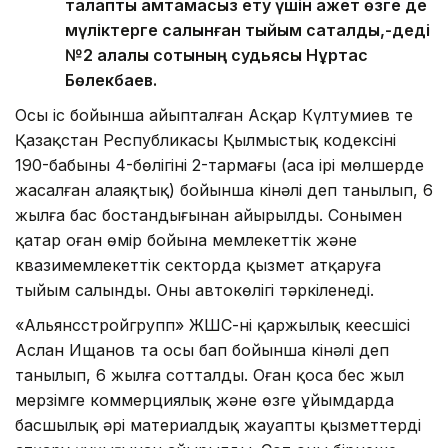
талапты қамтамасыз ету үшін қажет өзге де
мүліктерге салынған тыйым сақталды,-деді
№2 қалалық сотының судьясы Нұртас
Бөлекбаев.
Осы іс бойынша айыпталған Асқар Күлтумиев те
Қазақстан Республикасы Қылмыстық кодексінің
190-бабының 4-бөлігінің 2-тармағы (аса ірі мөлшерде
жасалған алаяқтық) бойынша кінәлі деп танылып, 6
жылға бас бостандығынан айырылды. Сонымен
қатар оған өмір бойына мемлекеттік және
квазимемлекеттік секторда қызмет атқаруға
тыйым салынды. Оның автокөлігі тәркіленеді.
«Альянсстройгрупп» ЖШС-нің қаржылық кеңесшісі
Аслан Ищанов та осы бап бойынша кінәлі деп
танылып, 6 жылға сотталды. Оған қоса бес жыл
мерзімге коммерциялық және өзге ұйымдарда
басшылық әрі материалдық жауапты қызметтерді