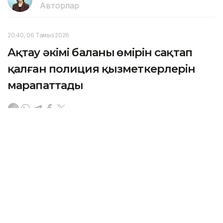
Авторлар
20:40, 06 Тамыз 2026
Ақтау әкімі баланың өмірін сақтап
қалған полиция қызметкерлерін
марапаттады
АҚТАУ. KAZINFORM — 6 тамызда Ақтау қаласының
әкімі Әбілқайыр Байпақов қызметтік міндетін үлгілі
атқарып, баланың өмірін сақтап қалған полиция
қызметкерлеріне құрмет көрсетті.