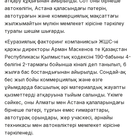
атқару құқығынан айырылды. Сот оның бірнеше
автокөлігін, Астана қаласындағы пәтерін,
автотұрағын және коммерциялық мақсаттағы
жылжымайтын мүлкін мемлекет кірісіне тәркілеу
туралы шешім шығарды.
«Еуразиялық факторинг компаниясы» ЖШС-нің
қаржы директоры Арман Маскенов те Қазақстан
Республикасы Қылмыстық кодексінің 190-бабының 4-
бөлігінің 2-тармағы бойынша кінәлі деп танылып, 6
жылға бас бостандығынан айырылды. Сондай-ақ
бес жыл бойы коммерциялық және өзге
ұйымдарда басшылық әрі материалдық жауапты
қызметтерді атқаруына тыйым салынды. Үкімге
сәйкес, оның Алматы мен Астана қалаларындағы
бірнеше пәтері, тұрғын емес ғимараттары,
автотұрақ орындары, жер учаскесі, арнайы
техникасы мен автокөліктері мемлекет кірісіне
тәркіленеді.