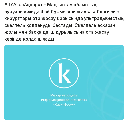
АҚТАУ. ҚазАқпарат - Маңғыстау облыстық
ауруханасында 4 ай бұрын ашылған «Г» блогының
хирургтары ота жасау барысында ультрадыбыстық
скалпель қолдануды бастады. Скалпель асқазан
жолы мен басқа да іш құрылысына ота жасау
кезінде қолданылады.