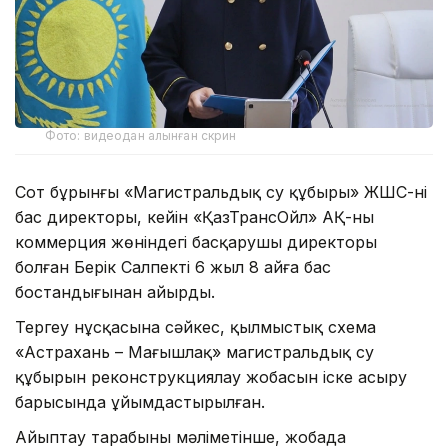
Фото: видеодан алынған скрин
Сот бұрынғы «Магистральдық су құбыры» ЖШС-нің
бас директоры, кейін «ҚазТрансОйл» АҚ-ның
коммерция жөніндегі басқарушы директоры
болған Берік Салпекті 6 жыл 8 айға бас
бостандығынан айырды.
Тергеу нұсқасына сәйкес, қылмыстық схема
«Астрахань – Маңғышлақ» магистральдық су
құбырын реконструкциялау жобасын іске асыру
барысында ұйымдастырылған.
Айыптау тарабының мәліметінше, жобада