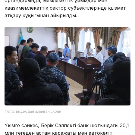
органдарында, мемлекеттік ұйымдар мен
квазимемлекеттік сектор субъектілерінде қызмет
атқару құқығынан айырылды.
Фото: видеодан алынған скрин
Үкімге сәйкес, Берік Салпектің банк шотындағы 30,1
млн теңгеден астам қаражаты мен автокөлігі