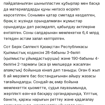
пайдаланылған шыныпластик құбырлар мен басқа
да материалдардың құны негізсіз өсіріліп
көрсетілген. Сонымен қатар сметада көзделген,
бірақ іс жүзінде орындалмаған жұмыстар
орындалды деп рәсімделіп, қабылдау актілеріне
енгізілген. Соның салдарынан мемлекетке 6,4 млрд
теңгеден астам залал келтірілген.
Сот Берік Салпекті Қазақстан Республикасы
Қылмыстық кодексінің 28-бабының 3-бөлігі
(қылмысты ұйымдастырушы) және 190-бабының 4-
бөлігінің 2-тармағы (аса ірі мөлшерде жасалған
алаяқтық) бойынша кінәлі деп таныды. Оған 6 жыл
8 ай мерзімге бас бостандығынан айыру жазасы
тағайындалды. Сондай-ақ өмір бойына
мемлекеттік қызметте, судья лауазымында,
жергілікті өзін-өзі басқару органдарында, Ұлттық
банкте, қаржы нарығын реттеу және қадағалау