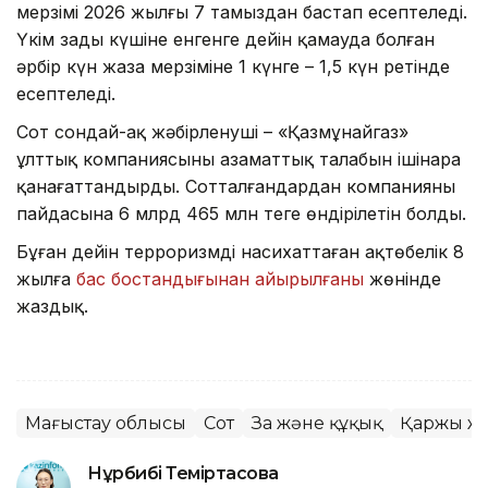
мерзімі 2026 жылғы 7 тамыздан бастап есептеледі.
Үкім заңды күшіне енгенге дейін қамауда болған
әрбір күн жаза мерзіміне 1 күнге – 1,5 күн ретінде
есептеледі.
Сот сондай-ақ жәбірленуші – «Қазмұнайгаз»
ұлттық компаниясының азаматтық талабын ішінара
қанағаттандырды. Сотталғандардан компанияның
пайдасына 6 млрд 465 млн теңге өндірілетін болды.
Бұған дейін терроризмді насихаттаған ақтөбелік 8
жылға
бас бостандығынан айырылғаны
жөнінде
жаздық.
Маңғыстау облысы
Сот
Заң және құқық
Қаржы ж
Нұрбибі Теміртасова