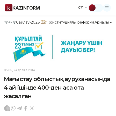
KAZINFORM
KZ
Сайлау-2026
Конституциялық реформа
Арнайы жо
Тренд:
05:05, 24 Қараша 2014
Маңғыстау облыстық ауруханасында
4 ай ішінде 400-ден аса ота
жасалған