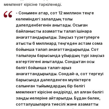
мемлекет кірісіне тәркіленеді.
- Сонымен қатар, сот 12 миллион теңге
көлеміндегі залалдың толық
дәлелденбегенін анықтады. Осыған
байланысты азаматтық талап ішінара
қанағаттандырылды. Заңсыз түзетулерге
қатысты 6 миллиард теңгеден астам сома
бойынша талап қанағаттандырылды. Сот
талқылауы барысында құбырдың түрі заңсыз
өзгертілгені анықталды. Сондықтан осы
бөлігі бойынша талап-арыз
қанағаттандырылды. Сондай-ақ, сот тергеуі
барысында дәлелденген мүліктерге
салынған тыйымдардың бір бөлігі
мемлекет кірісіне өндірілді, ал қалған бөлігі
заңды иелеріне қайтарылды. Бұдан бөлек,
сотталушыларға тиесілі және азаматтық