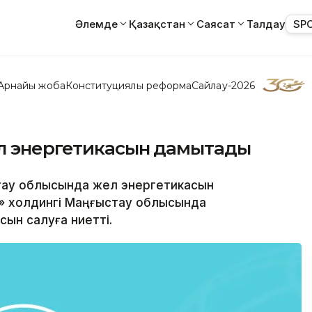
Әлемде
Қазақстан
Саясат
Талдау
SP
Арнайы жоба
Конституциялық реформа
Сайлау-2026
л энергетикасын дамытады
ыстау облысында жел энергетикасын
g» холдингі Маңғыстау облысында
ын салуға ниетті.