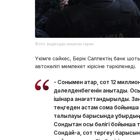
Фото: видеодан алынған скрин
Үкімге сәйкес, Берік Салпектің банк шот
автокөлігі мемлекет кірісіне тәркіленеді.
- Сонымен қатар, сот 12 миллио
дәлелденбегенін анықтады. Ос
ішінара қанағаттандырылды. За
теңгеден астам сома бойынша 
талқылауы барысында құбырдың 
Сондықтан осы бөлігі бойынша 
Сондай-ақ, сот тергеуі барысы