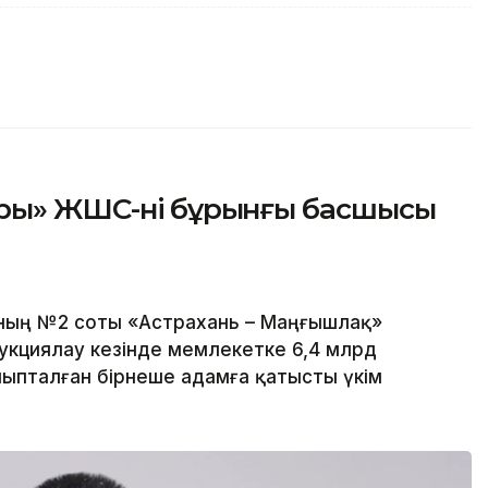
ры» ЖШС-нің бұрынғы басшысы
ның №2 соты «Астрахань – Маңғышлақ»
укциялау кезінде мемлекетке 6,4 млрд
йыпталған бірнеше адамға қатысты үкім