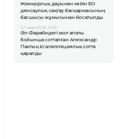
Жемқорлық дауынан кейін БҚО
денсаулық сақтау басқармасының
басшысы жұмысынан босатылды
07 тамыз 2026, 14:05
Әл-Фарабидегі жол апаты
бойынша сотталған Александр
Пактың ісі апелляциялық сотта
қаралды