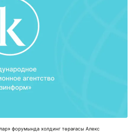
малар» форумында холдинг төрағасы Алекс