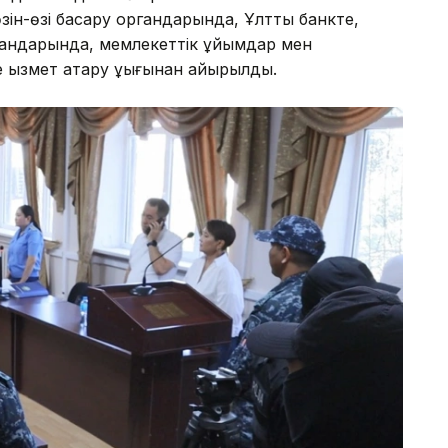
зін-өзі басқару органдарында, Ұлттық банкте,
ргандарында, мемлекеттік ұйымдар мен
қызмет атқару құқығынан айырылды.