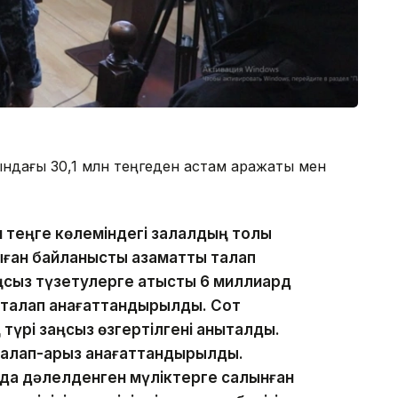
ындағы 30,1 млн теңгеден астам қаражаты мен
н теңге көлеміндегі залалдың толық
ыған байланысты азаматтық талап
ңсыз түзетулерге қатысты 6 миллиард
талап қанағаттандырылды. Сот
түрі заңсыз өзгертілгені анықталды.
талап-арыз қанағаттандырылды.
нда дәлелденген мүліктерге салынған