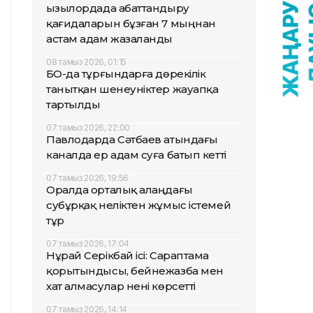
Қызылордада абаттандыру
қағидаларын бұзған 7 мыңнан
астам адам жазаланды
08 тамыз 2026, 01:15
БҚО-да тұрғындарға дөрекілік
танытқан шенеуніктер жауапқа
тартылды
07 тамыз 2026, 22:00
Павлодарда Сәтбаев атындағы
каналда ер адам суға батып кетті
07 тамыз 2026, 19:56
Оралда орталық алаңдағы
субұрқақ неліктен жұмыс істемей
тұр
07 тамыз 2026, 17:04
Нұрай Серікбай ісі: Сараптама
қорытындысы, бейнежазба мен
хат алмасулар нені көрсетті
07 тамыз 2026, 14:14