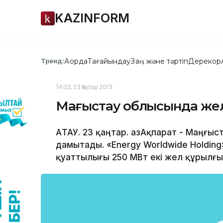
KAZINFORM
Ақорда
Тағайындау
Заң және тәртіп
Дерекқор
Тренд:
14:02, 23 Қаңтар 2013
Маңғыстау облысында же
АҚТАУ. 23 қаңтар. ҚазАқпарат - Маңғ
дамытады. «Energy Worldwide Holdin
қуаттылығы 250 МВт екі жел құрылғыс