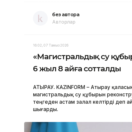
без автора
Авторлар
16:02, 07 Тамыз 2026
«Магистральдық су құбы
6 жыл 8 айға сотталды
АТЫРАУ. KAZINFORM – Атырау қаласы
магистральдық су құбырын реконстр
теңгеден астам залал келтірді деп а
шығарды.