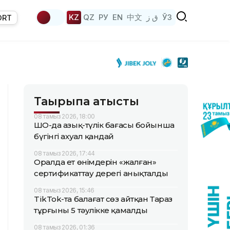
KZ
QZ
РУ
EN
中文
ق ز
ЎЗ
ORT
Тақырыпқа қатысты
08 тамыз 2026, 18:00
ШҚО-да азық-түлік бағасы бойынша
бүгінгі ахуал қандай
08 тамыз 2026, 17:44
Оралда ет өнімдерін «жалған»
сертификаттау дерегі анықталды
08 тамыз 2026, 15:46
TikTok-та балағат сөз айтқан Тараз
тұрғыны 5 тәулікке қамалды
08 тамыз 2026, 01:36