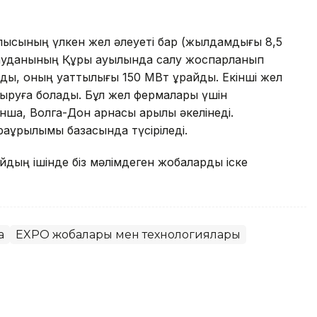
ысының үлкен жел әлеуеті бар (жылдамдығы 8,5
ия ауданының Құрық ауылында салу жоспарланып
ады, оның қуаттылығы 150 МВт құрайды. Екінші жел
руға болады. Бұл жел фермалары үшін
нша, Волга-Дон арнасы арқылы әкелінеді.
рақұрылымы базасында түсіріледі.
 айдың ішінде біз мәлімдеген жобаларды іске
а
EXPO жобалары мен технологиялары