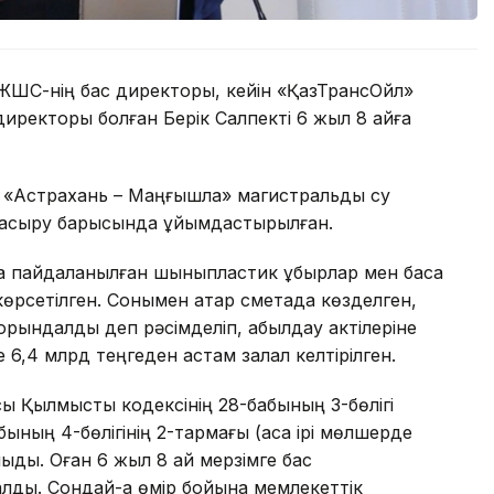
 ЖШС-нің бас директоры, кейін «ҚазТрансОйл»
иректоры болған Берік Салпекті 6 жыл 8 айға
а «Астрахань – Маңғышлақ» магистральдық су
е асыру барысында ұйымдастырылған.
 пайдаланылған шыныпластик құбырлар мен басқа
 көрсетілген. Сонымен қатар сметада көзделген,
орындалды деп рәсімделіп, қабылдау актілеріне
 6,4 млрд теңгеден астам залал келтірілген.
сы Қылмыстық кодексінің 28-бабының 3-бөлігі
ның 4-бөлігінің 2-тармағы (аса ірі мөлшерде
ныды. Оған 6 жыл 8 ай мерзімге бас
ды. Сондай-ақ өмір бойына мемлекеттік