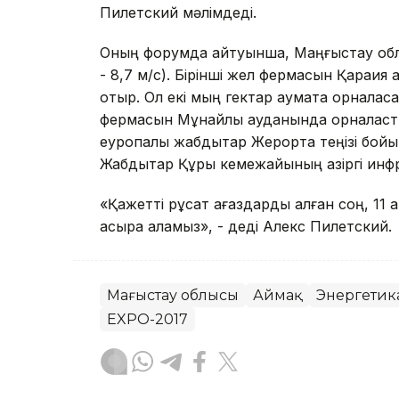
Пилетский мәлімдеді.
Оның форумда айтуынша, Маңғыстау обл
- 8,7 м/с). Бірінші жел фермасын Қарақ
отыр. Ол екі мың гектар аумақта орналас
фермасын Мұнайлы ауданында орналасты
еуропалық жабдықтар Жерорта теңізі бойы
Жабдықтар Құрық кемежайының қазіргі инф
«Қажетті рұқсат қағаздарды алған соң, 11
асыра аламыз», - деді Алекс Пилетский.
Маңғыстау облысы
Аймақ
Энергетик
EXPO-2017