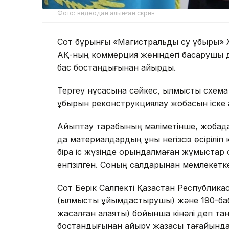
Фото: видеодан алынған скрин
Сот бұрынғы «Магистральдық су құбыры»
АҚ-ның коммерция жөніндегі басқарушы д
бас бостандығынан айырды.
Тергеу нұсқасына сәйкес, қылмыстық схем
құбырын реконструкциялау жобасын іск
Айыптау тарабының мәліметінше, жобада
да материалдардың құны негізсіз өсіріліп
бірақ іс жүзінде орындалмаған жұмыстар 
енгізілген. Соның салдарынан мемлекетке
Сот Берік Салпекті Қазақстан Республика
(қылмысты ұйымдастырушы) және 190-бабы
жасалған алаяқтық) бойынша кінәлі деп та
бостандығынан айыру жазасы тағайындал