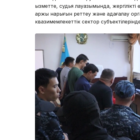
қызметте, судья лауазымында, жергілікті ө
қаржы нарығын реттеу және қадағалау о
квазимемлекеттік сектор субъектілерінде 