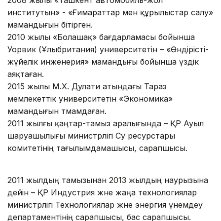
институтын» - «Ғимараттар мен құрылыстар салу»
мамандығын бітірген.
2010 жылы «Болашақ» бағдарламасы бойынша
Уорвик (Ұлыбритания) университетін – «Өндірісті-
жүйелік инженерия» мамандығы бойынша үздік
аяқтаған.
2015 жылы М.Х. Дулати атындағы Тараз
мемлекеттік университетін «Экономика»
мамандығын тәмамдаған.
2011 жылғы қаңтар-тамыз аралығында – ҚР Ауыл
шаруашылығы министрлігі Су ресурстары
комитетінің тағылымдамашысы, сарапшысы.
2011 жылдың тамызынан 2013 жылдың наурызына
дейін – ҚР Индустрия және жаңа технологиялар
министрлігі Технологиялар және энергия үнемдеу
департаментінің сарапшысы, бас сарапшысы.