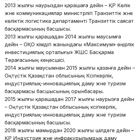
2013 жылғы наурыздан қарашаға дейін – ҚР Көлік
және коммуникациялар министрлігі Транзиттік және
көліктік логистика департаменті Транзиттік саясат
басқармасының басшысы.
2013 жылғы қарашадан 2014 жылғы маусымға
дейін – ОҚО әкімдігі жанындағы «Максимум» өңірлік
инвестициялық орталығы» ЖШС Басқарма
Төрағасының кеңесшісі.
2014 жылғы маусымнан 2015 жылғы қазанға дейін –
Оңтүстік Қазақстан облысының Кәсіпкерлік,
индустриялық-инновациялық даму және туризм
басқармасы басшысының орынбасары.
2015 жылғы қарашадан 2017 жылғы наурызға дейін
– Оңтүстік Қазақстан облысының кәсіпкерлік,
индустриялық-инновациялық даму және туризм
басқармасының басшысы.
2018 жылғы мамырдан 2020 жылғы шілдеге дейін –
ҚР Индустрия және инфрақұрылымдық даму