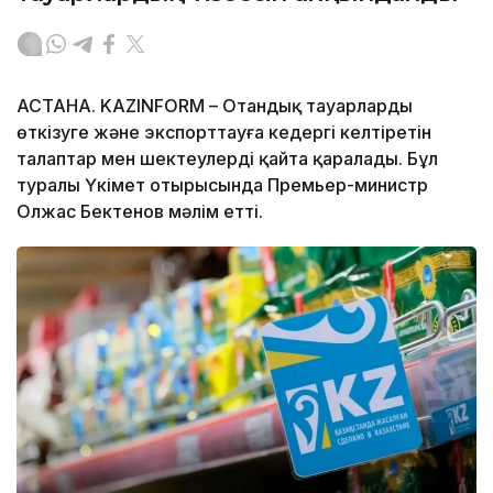
АСТАНА. KAZINFORM – Отандық тауарларды
өткізуге және экспорттауға кедергі келтіретін
талаптар мен шектеулерді қайта қаралады. Бұл
туралы Үкімет отырысында Премьер-министр
Олжас Бектенов мәлім етті.