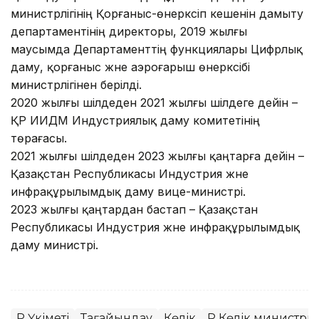
министрлігінің Қорғаныс-өнеркәсіп кешенін дамыту
департаментінің директоры, 2019 жылғы
маусымда Департаменттің функциялары Цифрлық
даму, қорғаныс және аэроғарыш өнеркәсібі
министрлігінен берілді.
2020 жылғы шілдеден 2021 жылғы шілдеге дейін –
ҚР ИИДМ Индустриялық даму комитетінің
төрағасы.
2021 жылғы шілдеден 2023 жылғы қаңтарға дейін –
Қазақстан Республикасы Индустрия және
инфрақұрылымдық даму вице-министрі.
2023 жылғы қаңтардан бастап – Қазақстан
Республикасы Индустрия және инфрақұрылымдық
даму министрі.
ҚР Үкіметі
Тағайындау
Көлік
ҚР Көлік министрлі