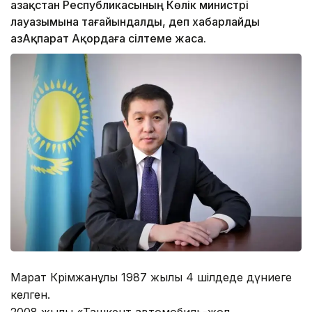
Қазақстан Республикасының Көлік министрі
лауазымына тағайындалды, деп хабарлайды
ҚазАқпарат Ақордаға сілтеме жаса.
Марат Кәрімжанұлы 1987 жылы 4 шілдеде дүниеге
келген.
2008 жылы «Ташкент автомобиль-жол