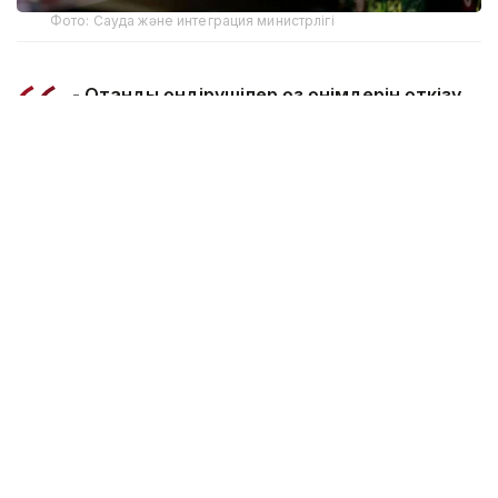
Фото: Сауда және интеграция министрлігі
- Отандық өндірушілер өз өнімдерін өткізу
кезінде негізсіз әрі басы артық әкімшілік
талаптарға тап болмауға тиіс. Сауда
министрлігі мүдделі мемлекеттік
органдармен және «Атамекен»
палатасымен бірлесіп, отандық тауарларды
өткізуге және экспорттауға кедергі
келтіретін талаптар мен шектеулерді қайта
қарап, оларды жою жөнінде нақты шаралар
қабылдасын. Барлық талаптар бір құжатта
жинақталып, жалпыға қолжетімді ақпараттық
жүйеде нақты көрініс табуға тиіс, - деді О.
Бектенов.
Оның айтуынша, ішкі нарық негізгі азық-түлік
тауарлары бойынша отандық өніммен қамтамасыз