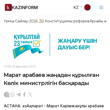
KAZINFORM
KZ
Сайлау-2026
Конституциялық реформа
Арнайы жо
Тренд:
11:48, 02 Қыркүйек 2023
Марат Қарабаев жаңадан құрылған
Көлік министрлігін басқарады
АСТАНА. ҚазАқпарат - Марат Кәрімжанұлы Қарабаев