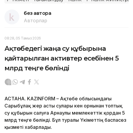
без автора
Авторлар
08:28, 05 Тамыз 2026
Ақтөбедегі жаңа су құбырына
қайтарылған активтер есебінен 5
млрд теңге бөлінді
АСТАНА. KAZINFORM – Ақтөбе облысындағы
Сарыбұлақ жер асты сулары кен орнынан топтық
су құбырын салуға Арнаулы мемлекеттік қордан 5
млрд теңге бөлінді. Бұл туралы Үкіметтің баспасөз
қызметі хабарлады.