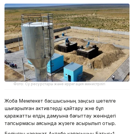
Фото: Су ресурстары және ирригация министрлігі
Жоба Мемлекет басшысының заңсыз шетелге
шығарылған активтерді қайтару және бұл
қаражатты елдің дамуына бағыттау жөніндегі
тапсырмасы аясында жүзеге асырылып отыр.
Бөлінген қаражат Ақтөбе қаласының Батыс-1,