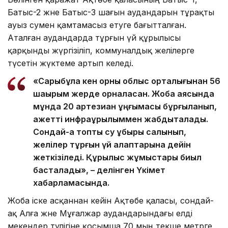
Батыс-2 және Батыс-3 шағын аудандарын тұрақты
ауыз сумен қамтамасыз етуге бағытталған.
Аталған аудандарда тұрғын үй құрылысы
қарқынды жүргізіліп, коммуналдық желілерге
түсетін жүктеме артып келеді.
«Сарыбұлақ кен орны облыс орталығынан 56
шақырым жерде орналасқан. Жоба аясында
мұнда 20 артезиан ұңғымасы бұрғыланып,
қажетті инфрақұрылыммен жабдықталады.
Сондай-ақ топтық су құбыры салынып,
желілер тұрғын үй алаптарына дейін
жеткізіледі. Құрылыс жұмыстары биыл
басталады», – делінген Үкімет
хабарламасында.
Жоба іске асқаннан кейін Ақтөбе қаласы, сондай-
ақ Алға және Мұғалжар аудандарындағы елді
мекендер тәулігіне қосымша 70 мың текше метрге