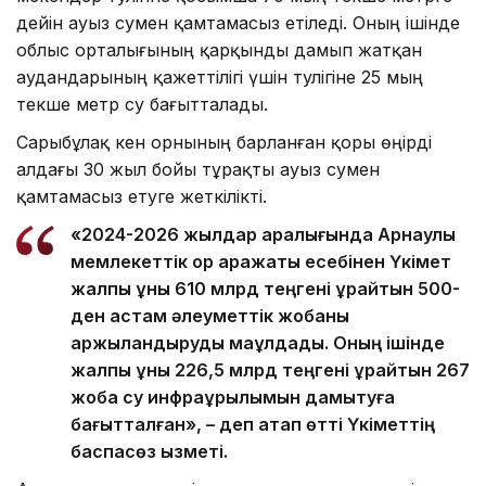
дейін ауыз сумен қамтамасыз етіледі. Оның ішінде
облыс орталығының қарқынды дамып жатқан
аудандарының қажеттілігі үшін тәулігіне 25 мың
текше метр су бағытталады.
Сарыбұлақ кен орнының барланған қоры өңірді
алдағы 30 жыл бойы тұрақты ауыз сумен
қамтамасыз етуге жеткілікті.
«2024-2026 жылдар аралығында Арнаулы
мемлекеттік қор қаражаты есебінен Үкімет
жалпы құны 610 млрд теңгені құрайтын 500-
ден астам әлеуметтік жобаны
қаржыландыруды мақұлдады. Оның ішінде
жалпы құны 226,5 млрд теңгені құрайтын 267
жоба су инфрақұрылымын дамытуға
бағытталған», – деп атап өтті Үкіметтің
баспасөз қызметі.