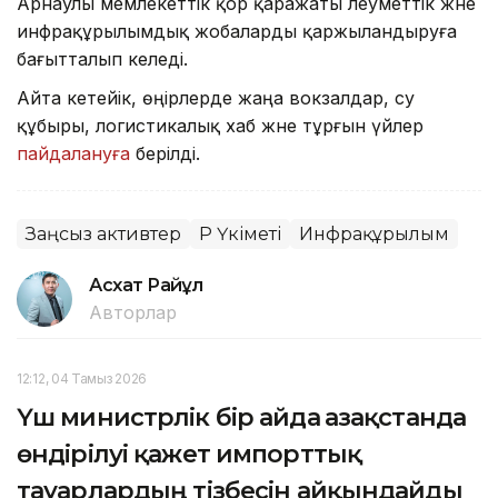
Арнаулы мемлекеттік қор қаражаты әлеуметтік және
инфрақұрылымдық жобаларды қаржыландыруға
бағытталып келеді.
Айта кетейік, өңірлерде жаңа вокзалдар, су
құбыры, логистикалық хаб және тұрғын үйлер
пайдалануға
берілді.
Заңсыз активтер
ҚР Үкіметі
Инфрақұрылым
Асхат Райқұл
Авторлар
12:12, 04 Тамыз 2026
Үш министрлік бір айда Қазақстанда
өндірілуі қажет импорттық
тауарлардың тізбесін айқындайды