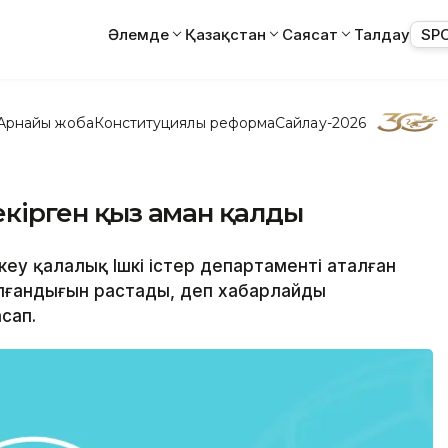
Әлемде
Қазақстан
Саясат
Талдау
SP
Арнайы жоба
Конституциялық реформа
Сайлау-2026
секірген қыз аман қалды
әкеу қалалық Ішкі істер департаменті аталған
олғандығын растады, деп хабарлайды
асап.