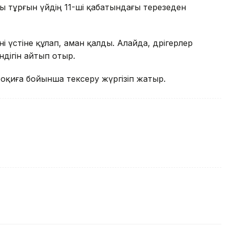
ы тұрғын үйдің 11-ші қабатындағы терезеден
ні үстіне құлап, аман қалды. Алайда, дәрігерлер
дігін айтып отыр.
 оқиға бойынша тексеру жүргізіп жатыр.