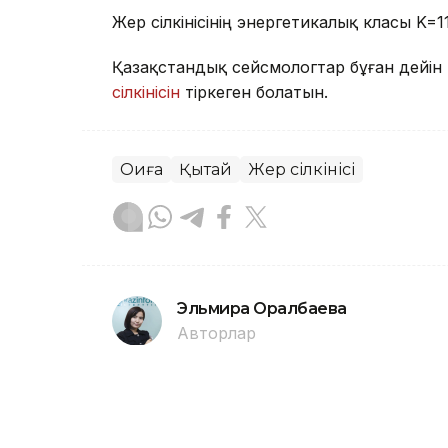
Жер сілкінісінің энергетикалық класы K=1
Қазақстандық сейсмологтар бұған дейі
сілкінісін
тіркеген болатын.
Оқиға
Қытай
Жер сілкінісі
Эльмира Оралбаева
Авторлар
22:00, 07 Тамыз 2026