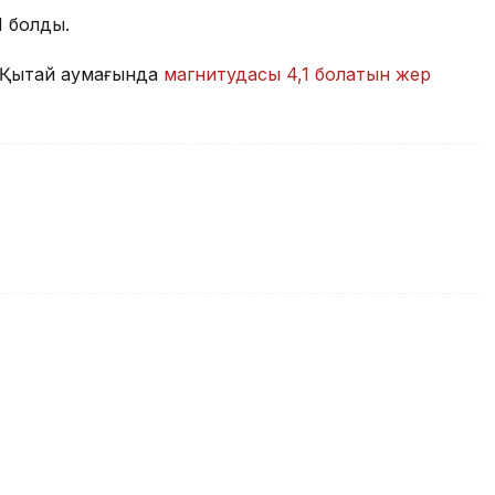
1 болды.
н Қытай аумағында
магнитудасы 4,1 болатын жер