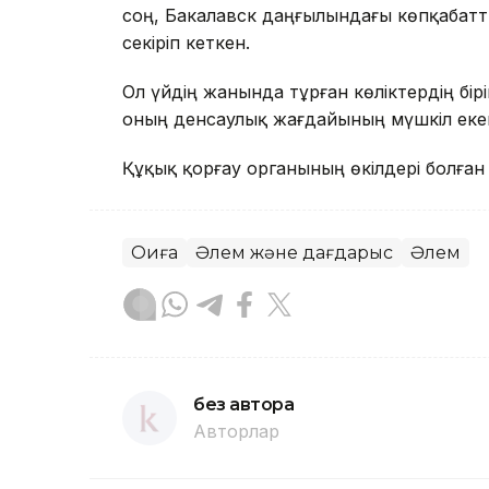
соң, Бакалавск даңғылындағы көпқабатт
секіріп кеткен.
Ол үйдің жанында тұрған көліктердің бірі
оның денсаулық жағдайының мүшкіл екен
Құқық қорғау органының өкілдері болған
Оқиға
Әлем және дағдарыс
Әлем
без автора
Авторлар