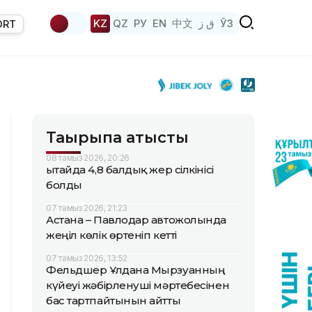
KZ
QZ
РУ
EN
中文
ق ز
ЎЗ
ORT
Тақырыпқа қатысты
08 тамыз 2026, 20:26
Қытайда 4,8 балдық жер сілкінісі
болды
07 тамыз 2026, 21:23
Астана – Павлодар автожолында
жеңіл көлік өртеніп кетті
07 тамыз 2026, 13:52
Фельдшер Ұлдана Мырзуанның
күйеуі жәбірленуші мәртебесінен
бас тартпайтынын айтты