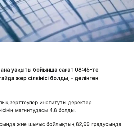
тана уақыты бойынша сағат 08:45-те
йда жер сілкінісі болды, - делінген
лық зерттеулер институты деректер
нісінің магнитудасы 4,8 болды.
дусында және шығыс бойлықтың 82,99 градусында