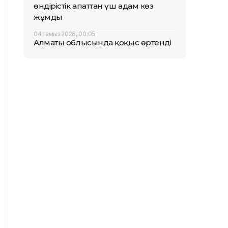
өндірістік апаттан үш адам көз
жұмды
04 тамыз 2026, 00:05
Алматы облысында қоқыс өртенді