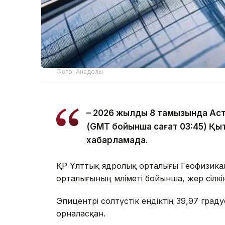
Фото: Анадолы
– 2026 жылдың 8 тамызында Ас
(GMT бойынша сағат 03:45) Қыта
хабарламада.
ҚР Ұлттық ядролық орталығы Геофизика
орталығының мәліметі бойынша, жер сілкі
Эпицентрі солтүстік ендіктің 39,97 гра
орналасқан.