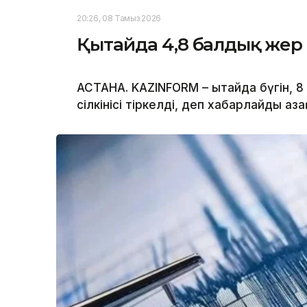
20:26, 08 Тамыз 2026
Қытайда 4,8 балдық жер с
АСТАНА. KAZINFORM – Қытайда бүгін, 
сілкінісі тіркелді, деп хабарлайды Қ