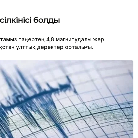
ілкінісі болды
8 тамыз таңертең 4,8 магнитудалы жер
азақстан ұлттық деректер орталығы.