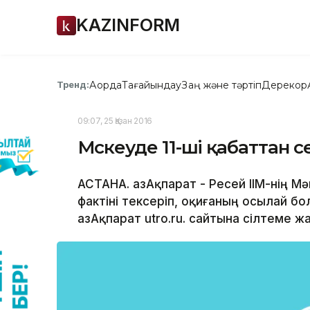
KAZINFORM
Ақорда
Тағайындау
Заң және тәртіп
Дерекқор
Тренд:
09:07, 25 Қазан 2016
Мәскеуде 11-ші қабаттан 
АСТАНА. ҚазАқпарат - Ресей ІІМ-нің М
фактіні тексеріп, оқиғаның осылай б
ҚазАқпарат utro.ru. сайтына сілтеме ж