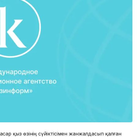
жасар қыз өзінің сүйіктісімен жанжалдасып қалған