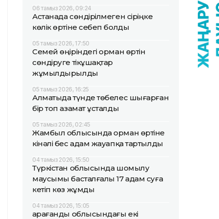
06 тамыз 2026, 09:24
Астанада сөндірілмеген сіріңке
көлік өртіне себеп болды
05 тамыз 2026, 17:50
Семей өңіріндегі орман өртін
сөндіруге тікұшақтар
жұмылдырылды
05 тамыз 2026, 16:25
Алматыда түнде төбелес шығарған
бір топ азамат ұсталды
05 тамыз 2026, 02:45
Жамбыл облысында орман өртіне
кінәлі бес адам жауапқа тартылды
04 тамыз 2026, 15:50
Түркістан облысында шомылу
маусымы басталғалы 17 адам суға
кетіп көз жұмды
04 тамыз 2026, 15:05
Қарағанды облысындағы екі