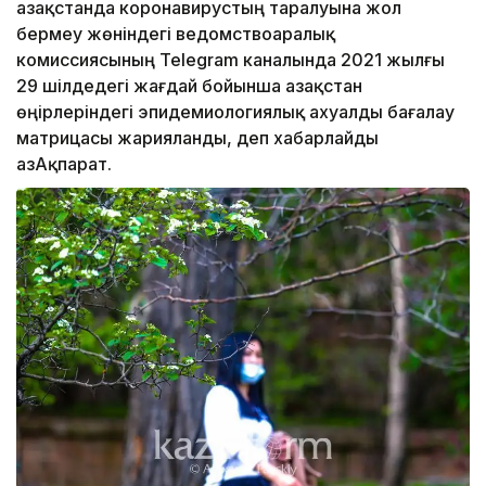
Қазақстанда коронавирустың таралуына жол
бермеу жөніндегі ведомствоаралық
комиссиясының Telegram каналында 2021 жылғы
29 шілдедегі жағдай бойынша Қазақстан
өңірлеріндегі эпидемиологиялық ахуалды бағалау
матрицасы жарияланды, деп хабарлайды
ҚазАқпарат.