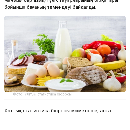
маңызы бар азық-түлік тауарларының бірқатары
бойынша бағаның төмендеуі байқалды.
Фото: Ұлттық статистика бюросы
Ұлттық статистика бюросы мәліметінше, апта
ішінде қияр (-2,4%), ақ қырыққабат (-2,1%),
қызанақ, картоп (-1,7%), сүйексіз сиыр еті (-0,4%),