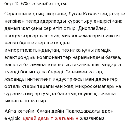
бері 15,8%-ға қымбаттады.
Сарапшылардың пікірінше, бұған Қазақстанда әзірге
негізінен теледидарларды құрастыру өндірісі ғана
дамып жатқаны әсер етіп отыр. Дисплейлер,
процессорлар және жад микросхемалары сияқты
негізгі бөлшектер шетелден
импортталатындықтан, техника құны әлемдік
электрондық компоненттер нарығындағы бағаға,
валюта бағамына және логистикалық шығындарға
тәуелді болып қала береді. Сонымен қатар,
жасанды интеллект индустриясы мен деректер
орталықтары тарапынан жад микросхемаларына
сұраныстың артуы да бағаның өсуіне қосымша
ықпал етіп жатыр.
Айта кетейік, бұған дейін Павлодардағы дрон
өндірісі
қалай дамып жатқанын
жазғанбыз.