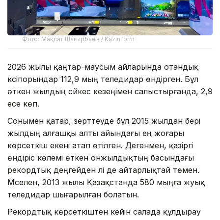
Фото: Мақсат Шағырбаев / Kazinform
2026 жылы қаңтар-маусым айларында отандық
кәсіпорындар 112,9 мың теледидар өндірген. Бұл
өткен жылдың сәйкес кезеңімен салыстырғанда, 2,9
есе көп.
Сонымен қатар, зерттеуде бұл 2015 жылдан бері
жылдың алғашқы алты айындағы ең жоғары
көрсеткіш екені атап өтілген. Дегенмен, қазіргі
өндіріс көлемі өткен онжылдықтың басындағы
рекордтық деңгейден әлі де айтарлықтай төмен.
Мәселен, 2013 жылы Қазақстанда 580 мыңға жуық
теледидар шығарылған болатын.
Рекордтық көрсеткіштен кейін салада құлдырау