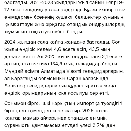
басталды. 2021–2023 жылдары жыл сайын небәрі 9–
12 мың теледидар ғана өндірілді. Бұған импорттық
өнімдермен бәсекенің күшеюі, бөлшектер құнының
қымбаттауы және бірқатар отандық өндірушілердің
жұмысын тоқтатуы себеп болды.
2024 жылдан сала қайта жандана басталды. Сол
жылы өндіріс көлемі 4,6 есеге өсіп, 43,5 мың
данаға жетті. Ал 2025 жылы өндіріс тағы 3,1 есеге
артып, статистика 134,9 мың теледидар болды.
Мұндай өсімге Алматыда Xiaomi теледидарларын,
ал Қарағанды облысының Саран қаласында
Samsung теледидарларын құрастыратын жаңа
өндіріс орындарының іске қосылуы әсер етті.
Сонымен бірге, ішкі нарықтың импортқа тәуелділігі
біртіндеп төмендеп келе жатыр. 2026 жылы
қаңтар-мамыр айларында отандық өнімнің
сұранысты қамтамасыз етудегі үлесі 2,7%-дан