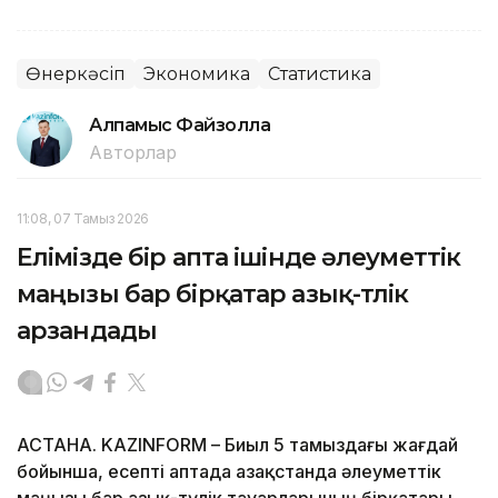
Өнеркәсіп
Экономика
Статистика
Алпамыс Файзолла
Авторлар
11:08, 07 Тамыз 2026
Елімізде бір апта ішінде әлеуметтік
маңызы бар бірқатар азық-түлік
арзандады
АСТАНА. KAZINFORM – Биыл 5 тамыздағы жағдай
бойынша, есепті аптада Қазақстанда әлеуметтік