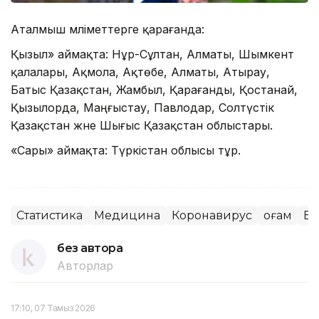
Аталмыш мәліметтерге қарағанда:
Қызыл» аймақта: Нұр-Сұлтан, Алматы, Шымкент
қалалары, Ақмола, Ақтөбе, Алматы, Атырау,
Батыс Қазақстан, Жамбыл, Қарағанды, Қостанай,
Қызылорда, Маңғыстау, Павлодар, Солтүстік
Қазақстан және Шығыс Қазақстан облыстары.
«Сары» аймақта: Түркістан облысы тұр.
Статистика
Медицина
Коронавирус
Қоғам
Ба
без автора
Авторлар
17:10, 07 Тамыз 2026