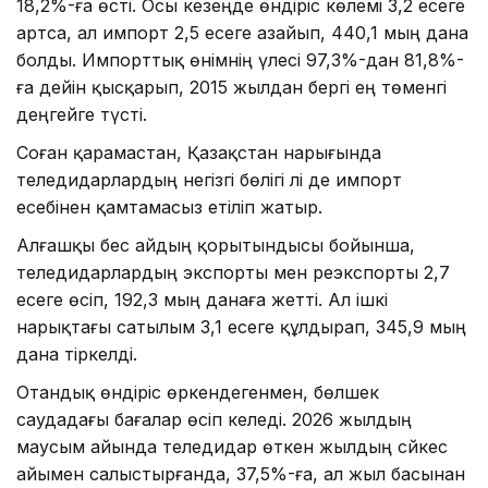
18,2%-ға өсті. Осы кезеңде өндіріс көлемі 3,2 есеге
артса, ал импорт 2,5 есеге азайып, 440,1 мың дана
болды. Импорттық өнімнің үлесі 97,3%-дан 81,8%-
ға дейін қысқарып, 2015 жылдан бергі ең төменгі
деңгейге түсті.
Соған қарамастан, Қазақстан нарығында
теледидарлардың негізгі бөлігі әлі де импорт
есебінен қамтамасыз етіліп жатыр.
Алғашқы бес айдың қорытындысы бойынша,
теледидарлардың экспорты мен реэкспорты 2,7
есеге өсіп, 192,3 мың данаға жетті. Ал ішкі
нарықтағы сатылым 3,1 есеге құлдырап, 345,9 мың
дана тіркелді.
Отандық өндіріс өркендегенмен, бөлшек
саудадағы бағалар өсіп келеді. 2026 жылдың
маусым айында теледидар өткен жылдың сәйкес
айымен салыстырғанда, 37,5%-ға, ал жыл басынан