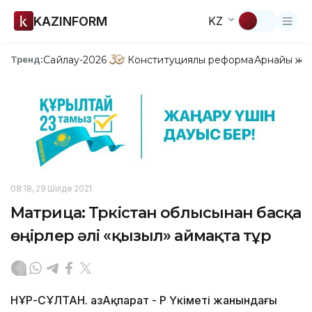
KAZINFORM
KZ
Сайлау-2026
Конституциялық реформа
Арнайы жо
Тренд:
08:18, 29 Шілде 2021
Матрица: Түркістан облысынан басқа
өңірлер әлі «қызыл» аймақта тұр
НҰР-СҰЛТАН. ҚазАқпарат - ҚР Үкіметі жанындағы