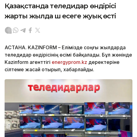
Қазақстанда теледидар өндірісі
жарты жылда үш есеге жуық өсті
АСТАНА. KAZINFORM – Елімізде соңғы жылдарда
теледидар өндірісінің өсімі байқалады. Бұл жөнінде
Kazinform агенттігі
energyprom.kz
деректеріне
сілтеме жасай отырып, хабарлайды.