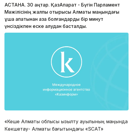
АСТАНА. 30 қаңтар. ҚазАқпарат - Бүгін Парламент
Мәжілісінің жалпы отырысы Алматы маңындағы
ұшақ апатынан қаза болғандарды бір минут
үнсіздікпен еске алудан басталды.
«Кеше Алматы облысы Қызылту ауылының маңында
Көкшетау- Алматы бағытындағы «SCAT»