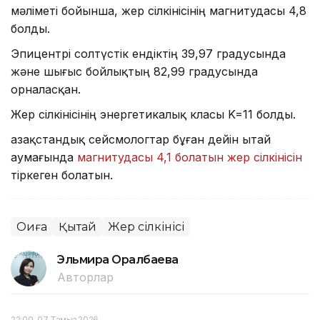
мәліметі бойынша, жер сілкінісінің магнитудасы 4,8
болды.
Эпицентрі солтүстік ендіктің 39,97 градусында
және шығыс бойлықтың 82,99 градусында
орналасқан.
Жер сілкінісінің энергетикалық класы K=11 болды.
Қазақстандық сейсмологтар бұған дейін Қытай
аумағында
магнитудасы 4,1 болатын жер сілкінісін
тіркеген болатын.
Оқиға
Қытай
Жер сілкінісі
Эльмира Оралбаева
Авторлар
22:00, 07 Тамыз 2026