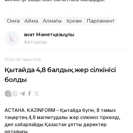
Оқиға
Аймақ
Алматы
Қоғам
Парламент
Қанат Мәметқазыұлы
Авторлар
20:26, 08 Тамыз 2026
Қытайда 4,8 балдық жер сілкінісі
болды
АСТАНА. KAZINFORM – Қытайда бүгін, 8 тамыз
таңертең 4,8 магнитудалы жер сілкінісі тіркелді,
деп хабарлайды Қазақстан ұлттық деректер
орталығы.