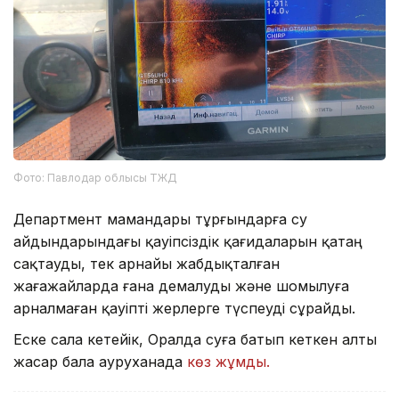
Фото: Павлодар облысы ТЖД
Департмент мамандары тұрғындарға су
айдындарындағы қауіпсіздік қағидаларын қатаң
сақтауды, тек арнайы жабдықталған
жағажайларда ғана демалуды және шомылуға
арналмаған қауіпті жерлерге түспеуді сұрайды.
Еске сала кетейік, Оралда суға батып кеткен алты
жасар бала ауруханада
көз жұмды.