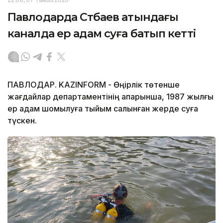
Павлодарда Сәтбаев атындағы
каналда ер адам суға батып кетті
ПАВЛОДАР. KAZINFORM - Өңірлік төтенше
жағдайлар департаментінің ақпарынша, 1987 жылғы
ер адам шомылуға тыйым салынған жерде суға
түскен.