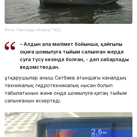
Фото: Павлодар облысы ТЖД
– Алдын ала мәлімет бойынша, қайғылы
оқиға шомылуға тыйым салынған жерде
суға түсу кезінде болған, - деп хабарлады
ведомстводан.
Құтқарушылар Қаныш Сәтбаев атындағы каналдың
техникалық гидротехникалық нысан болып
табылатынын және онда шомылуға қатаң тыйым
салынғанын ескертеді.