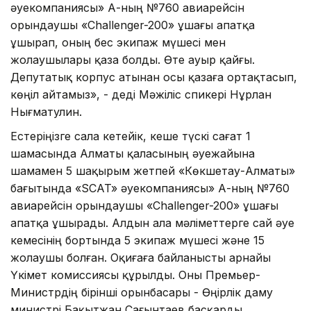
әуекомпаниясы» АҚ-ның №760 авиарейсін
орындаушы «Challenger-200» ұшағы апатқа
ұшырап, оның бес экипаж мүшесі мен
жолаушылары қаза болды. Өте ауыр қайғы.
Депутатық корпус атынан осы қазаға ортақтасып,
көңіл айтамыз», - деді Мәжіліс спикері Нұрлан
Нығматулин.
Естеріңізге сала кетейік, кеше түскі сағат 1
шамасында Алматы қаласының әуежайына
шамамен 5 шақырым жетпей «Көкшетау-Алматы»
бағытында «SCAT» әуекомпаниясы» АҚ-ның №760
авиарейсін орындаушы «Challenger-200» ұшағы
апатқа ұшырады. Алдын ала мәліметтерге сай әуе
кемесінің бортында 5 экипаж мүшесі және 15
жолаушы болған. Оқиғаға байланысты арнайы
Үкімет комиссиясы құрылды. Оны Премьер-
Министрдің бірінші орынбасары - Өңірлік даму
министрі Бақытжан Сағынтаев басқарды.