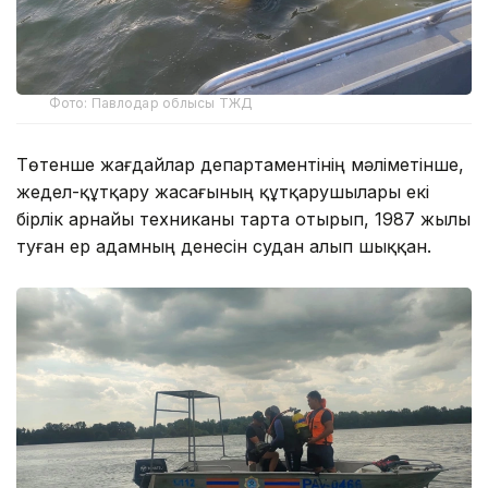
Фото: Павлодар облысы ТЖД
Төтенше жағдайлар департаментінің мәліметінше,
жедел-құтқару жасағының құтқарушылары екі
бірлік арнайы техниканы тарта отырып, 1987 жылы
туған ер адамның денесін судан алып шыққан.