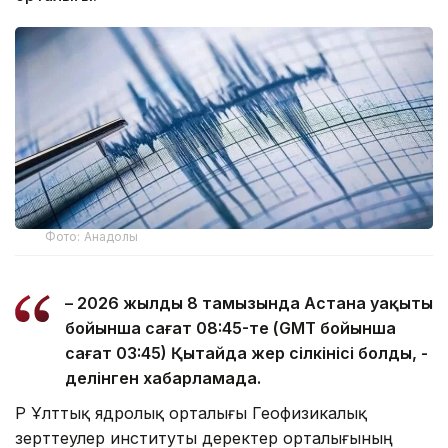
Фото: Анадолы
– 2026 жылдың 8 тамызында Астана уақыты
бойынша сағат 08:45-те (GMT бойынша
сағат 03:45) Қытайда жер сілкінісі болды, -
делінген хабарламада.
ҚР Ұлттық ядролық орталығы Геофизикалық
зерттеулер институты деректер орталығының