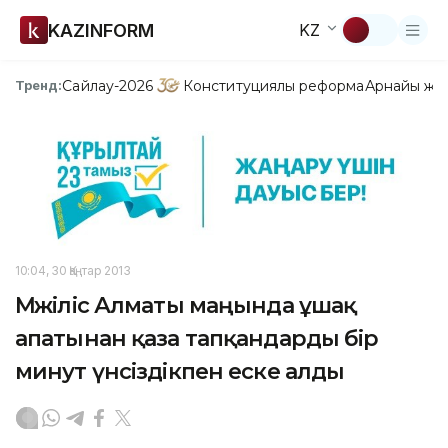
KAZINFORM
KZ
Сайлау-2026
Конституциялық реформа
Арнайы жо
Тренд:
10:04, 30 Қаңтар 2013
Мәжіліс Алматы маңында ұшақ
апатынан қаза тапқандарды бір
минут үнсіздікпен еске алды