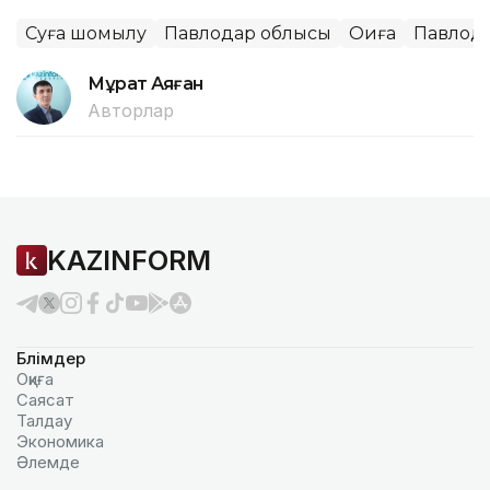
Суға шомылу
Павлодар облысы
Оқиға
Павлод
Мұрат Аяған
Авторлар
KAZINFORM
Бөлімдер
Оқиға
Саясат
Талдау
Экономика
Әлемде