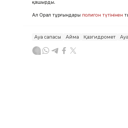
қашырды.
Ал Орал тұрғындары
полигон түтінінен
т
Ауа сапасы
Аймақ
Қазгидромет
Ау
Жасұлан Бақытбекұлы
Авторлар
07:16, 05 Тамыз 2026
Бүгін еліміздің бір ғана 