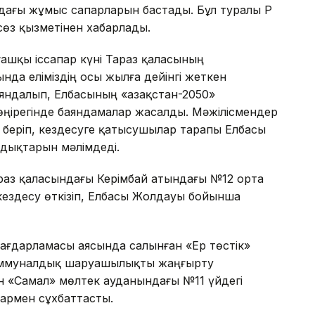
ағы жұмыс сапарларын бастады. Бұл туралы ҚР
сөз қызметінен хабарлады.
шқы іссапар күні Тараз қаласының
нда еліміздің осы жылға дейінгі жеткен
аяндалып, Елбасының «Қазақстан-2050»
өңірегінде баяндамалар жасалды. Мәжілісмендер
 беріп, кездесуге қатысушылар тарапы Елбасы
ындықтарын
мәлімдеді.
раз қаласындағы Керімбай атындағы №12 орта
ездесу өткізіп, Елбасы Жолдауы бойынша
бағдарламасы аясында салынған «Ер төстік»
оммуналдық шаруашылықты жаңғырту
 «Самал» мөлтек ауданындағы №11 үйдегі
армен сұхбаттасты.