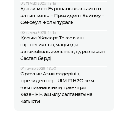
03 тамыз 2026, 12:18
Қытай мен Еуропаны жалғайтын
алтын көпір – Президент Бейнеу –
Сексеуіл жолы туралы
03 тамыз 2026, 12:15
Қасым-Жомарт Тоқаев үш
стратегиялық маңызды
автомобиль жолының құрылысын
бастап берді
01 тамыз 2026, 13:50
Орталық Азия елдерінің
президенттері UIM F1H2O әлем
чемпионатының гран-при
кезеңінің ашылу салтанатына
қатысты