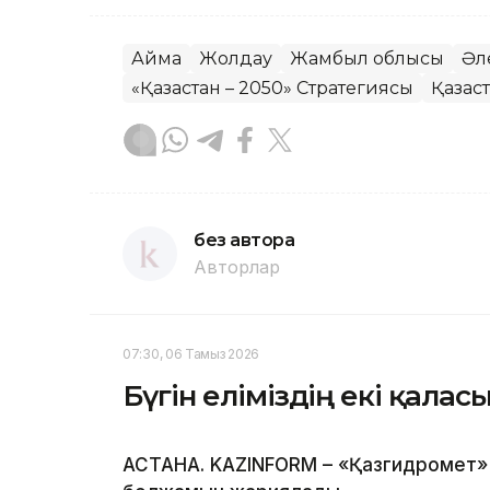
Аймақ
Жолдау
Жамбыл облысы
Әл
«Қазақстан – 2050» Стратегиясы
Қазақс
без автора
Авторлар
07:30, 06 Тамыз 2026
Бүгін еліміздің екі қала
АСТАНА. KAZINFORM – «Қазгидромет» Р