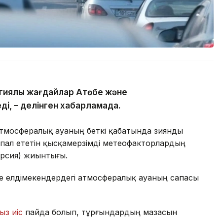
гиялық жағдайлар Ақтөбе және
ді, – делінген хабарламада.
атмосфералық ауаның беткі қабатында зиянды
пал ететін қысқамерзімді метеофакторлардың
ерсия) жиынтығы.
де елдімекендердегі атмосфералық ауаның сапасы
ыз иіс
пайда болып, тұрғындардың мазасын