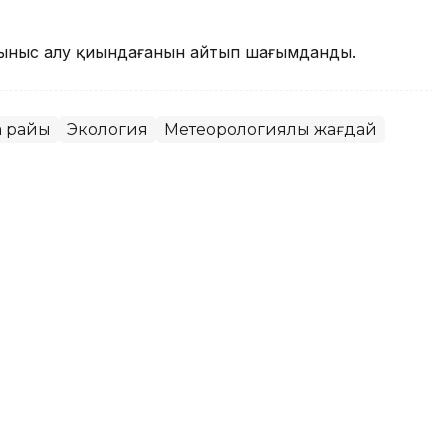
ыныс алу қиындағанын айтып шағымданды.
а райы
Экология
Метеорологиялық жағдай
қаласында ауа сапасы