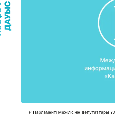
ҚР Парламенті Мәжілісінің депутаттары Ұ.