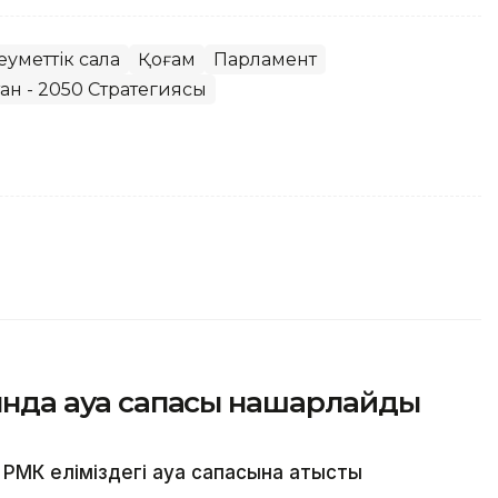
еуметтік сала
Қоғам
Парламент
тан - 2050 Стратегиясы
сында ауа сапасы нашарлайды
МК еліміздегі ауа сапасына қатысты