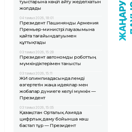
туыстарына көңіл айту жеделхатын
жолдады
04 тамыз 2026, 18:01
Президент Пашинянды Армения
Премьер-министрі лауазымына
қайта тағайындалуымен
құттықтады
03 тамыз 2026, 15:28
Президент автономды роботтың
мүмкіндіктерімен танысты
03 тамыз 2026, 15:11
ЖИ олимпиадасында әлемді
өзгертетін жаңа идеялар мен
жобалар дүниеге келуі мүмкін —
Президент
03 тамыз 2026, 15:05
Қазақстан Орталық Азияда
цифрлық даму бойынша көш
бастап тұр — Президент