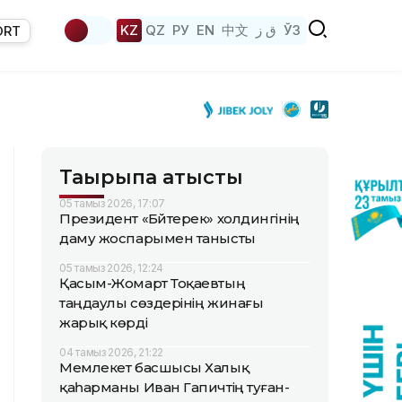
KZ
QZ
РУ
EN
中文
ق ز
ЎЗ
ORT
Тақырыпқа қатысты
05 тамыз 2026, 17:07
Президент «Бәйтерек» холдингінің
даму жоспарымен танысты
05 тамыз 2026, 12:24
Қасым-Жомарт Тоқаевтың
таңдаулы сөздерінің жинағы
жарық көрді
04 тамыз 2026, 21:22
Мемлекет басшысы Халық
қаһарманы Иван Гапичтің туған-