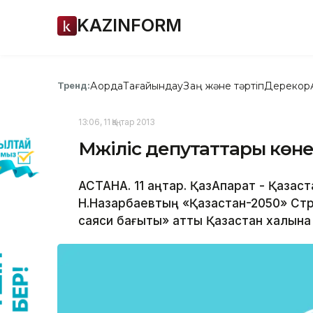
KAZINFORM
Ақорда
Тағайындау
Заң және тәртіп
Дерекқор
Тренд:
13:06, 11 Қаңтар 2013
Мәжіліс депутаттары көн
АСТАНА. 11 қаңтар. ҚазАқпарат - Қаза
Н.Назарбаевтың «Қазақстан-2050» Стр
саяси бағыты» атты Қазақстан халқын