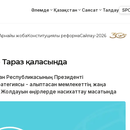
Әлемде
Қазақстан
Саясат
Талдау
SP
Арнайы жоба
Конституциялық реформа
Сайлау-2026
е Тараз қаласында
қстан Республикасының Президенті
атегиясы - қалыптасқан мемлекеттің жаңа
а Жолдауын өңірлерде насихаттау мақсатында