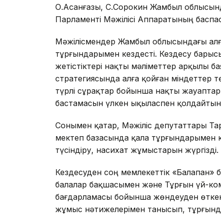
О.Асанғазы, С.Сорокин Жамбыл облысынд
Парламенті Мәжілісі Аппаратының баспа
Мәжілісмендер Жамбыл облысындағы алға
тұрғындарымен кездесті. Кездесу барысы
жетістіктері нақты мәліметтер арқылы б
стратегиясында алға қойған міндеттер т
түрлі сұрақтар бойынша нақты жауаптар
бастамасын үлкен ықыласпен қолдайт
Сонымен қатар, Мәжіліс депутаттары Та
мектеп базасында қала тұрғындарымен к
түсіндіру, насихат жұмыстарын жүргізді.
Кездесуден соң мемлекеттік «Балапан» 
балалар бақшасымен және Тұрғын үй-к
бағдарламасы бойынша жөндеуден өткен
жұмыс нәтижелерімен танысып, тұрғынд