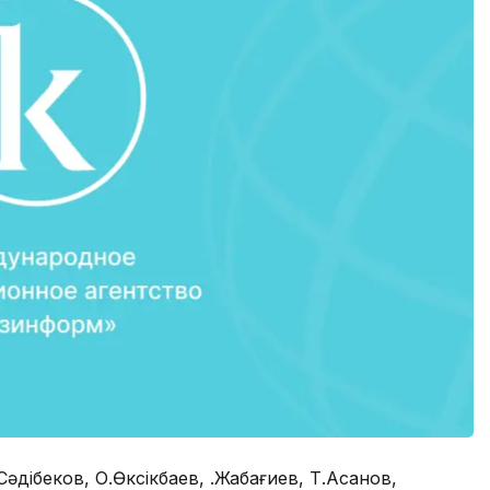
Сәдібеков, О.Өксікбаев, Қ.Жабағиев, Т.Асанов,