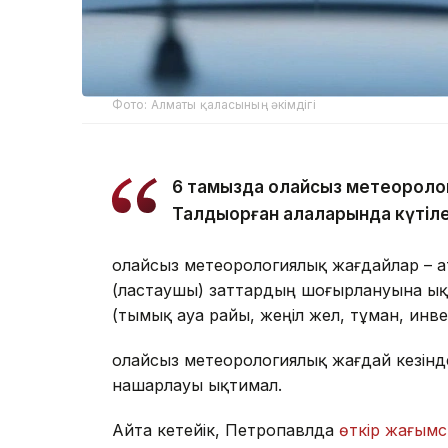
Фото: Алматы қаласының әкімдігі
6 тамызда қолайсыз метеороло
Талдықорған қалаларында күтіле
Қолайсыз метеорологиялық жағдайлар – 
(ластаушы) заттардың шоғырлануына ық
(тымық ауа райы, жеңіл жел, тұман, инв
Қолайсыз метеорологиялық жағдай кезін
нашарлауы ықтимал.
Айта кетейік, Петропавлда
өткір жағымс