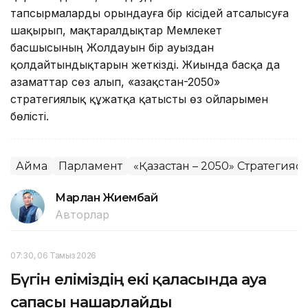
тапсырмаларды орындауға бір кісідей атсалысуға
шақырып, мақтаралдықтар Мемлекет
басшысының Жолдауын бір ауыздан
қолдайтындықтарын жеткізді. Жиында басқа да
азаматтар сөз алып, «Қазақстан-2050»
стратегиялық құжатқа қатысты өз ойларымен
бөлісті.
Аймақ
Парламент
«Қазақстан – 2050» Стратегияс
Марлан Жиембай
Авторлар
07:30, 06 Тамыз 2026
Бүгін еліміздің екі қаласында ауа
сапасы нашарлайды