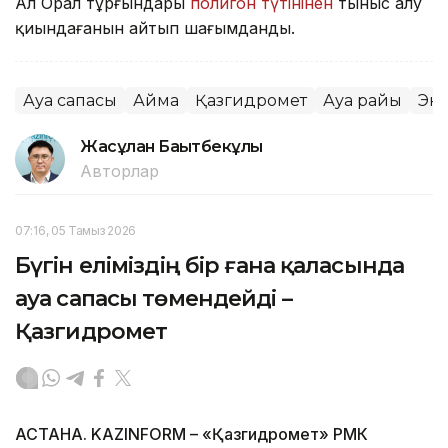
Ал Орал тұрғындары
полигон түтінінен
тыныс алу
қиындағанын айтып шағымданды.
Ауа сапасы
Аймақ
Қазгидромет
Ауа райы
Эк
Жасұлан Бақытбекұлы
Авторлар
07:16, 05 Тамыз 2026
Бүгін еліміздің бір ғана қаласында
ауа сапасы төмендейді –
Қазгидромет
АСТАНА. KAZINFORM – «Қазгидромет» РМК