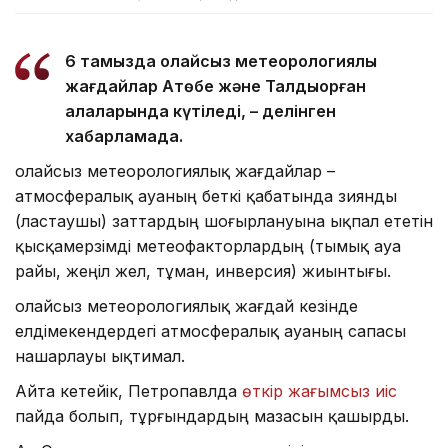
6 тамызда қолайсыз метеорологиялық
жағдайлар Ақтөбе және Талдықорған
қалаларында күтіледі, – делінген
хабарламада.
Қолайсыз метеорологиялық жағдайлар –
атмосфералық ауаның беткі қабатында зиянды
(ластаушы) заттардың шоғырлануына ықпал ететін
қысқамерзімді метеофакторлардың (тымық ауа
райы, жеңіл жел, тұман, инверсия) жиынтығы.
Қолайсыз метеорологиялық жағдай кезінде
елдімекендердегі атмосфералық ауаның сапасы
нашарлауы ықтимал.
Айта кетейік, Петропавлда
өткір жағымсыз иіс
пайда болып, тұрғындардың мазасын қашырды.