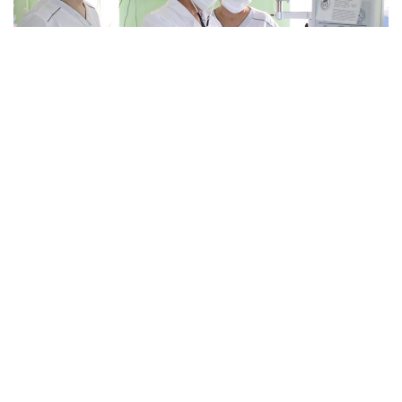
Фото: Қызылорда облыстық денсаулық сақтау
басқармасы
Тапшылық қала мен ауылда бірдей байқалады.
— Осы уақытқа дейін реаниматолог көбірек
жетіспейтін, бүгінде бұл тапшылық сейілді.
Аудандарға акушер-гинекологтар аса
қажет. Емханаларда балалар хирургі, УЗИ-
ге түсіретін және аймақтық дәрігерлер
жетіспейді. Сондықтан кейде екі ауылға
ортақ бір учаскелік дәрігер жұмыс істейді.