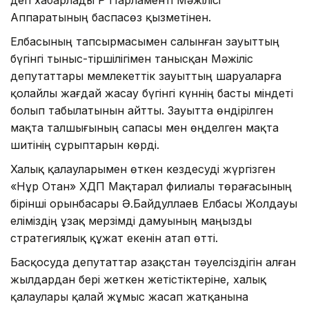
Аппаратының баспасөз қызметінен.
Елбасының тапсырмасымен салынған зауыттың
бүгінгі тыныс-тіршілігімен танысқан Мәжіліс
депутаттары мемлекеттік зауыттың шаруаларға
қолайлы жағдай жасау бүгінгі күннің басты міндеті
болып табылатынын айтты. Зауытта өндірілген
мақта талшығының сапасы мен өңделген мақта
шитінің сұрыптарын көрді.
Халық қалауларымен өткен кездесуді жүргізген
«Нұр Отан» ХДП Мақтарал филиалы төрағасының
бірінші орынбасары Ә.Байдуллаев Елбасы Жолдауы
еліміздің ұзақ мерзімді дамуының маңызды
стратегиялық құжат екенін атап өтті.
Басқосуда депутаттар Қазақстан тәуелсіздігін алған
жылдардан бері жеткен жетістіктеріне, халық
қалаулары қалай жұмыс жасап жатқанына