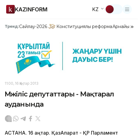
KAZINFORM
KZ
Сайлау-2026
Конституциялық реформа
Арнайы жо
Тренд:
11:00, 16 Қаңтар 2013
Мәжіліс депутаттары - Мақтарал
ауданында
АСТАНА. 16 қаңтар. ҚазАқпарат - ҚР Парламент