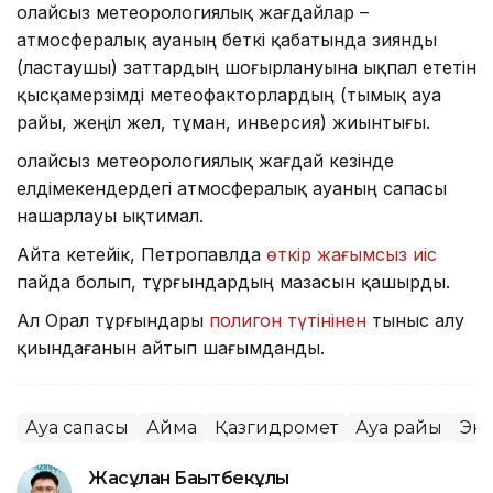
Қолайсыз метеорологиялық жағдайлар –
атмосфералық ауаның беткі қабатында зиянды
(ластаушы) заттардың шоғырлануына ықпал ететін
қысқамерзімді метеофакторлардың (тымық ауа
райы, жеңіл жел, тұман, инверсия) жиынтығы.
Қолайсыз метеорологиялық жағдай кезінде
елдімекендердегі атмосфералық ауаның сапасы
нашарлауы ықтимал.
Айта кетейік, Петропавлда
өткір жағымсыз иіс
пайда болып, тұрғындардың мазасын қашырды.
Ал Орал тұрғындары
полигон түтінінен
тыныс алу
қиындағанын айтып шағымданды.
Ауа сапасы
Аймақ
Қазгидромет
Ауа райы
Эк
Жасұлан Бақытбекұлы