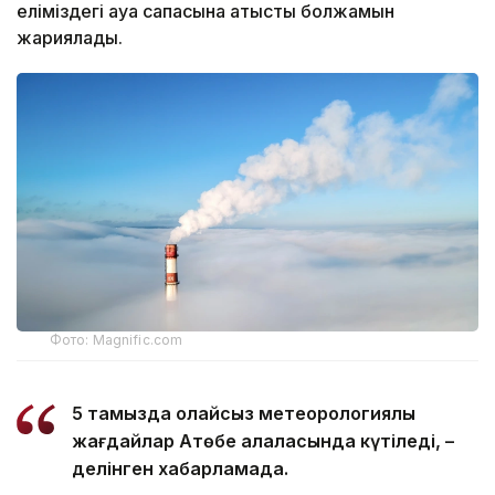
еліміздегі ауа сапасына қатысты болжамын
жариялады.
Фото: Magnific.com
5 тамызда қолайсыз метеорологиялық
жағдайлар Ақтөбе қалаласында күтіледі, –
делінген хабарламада.