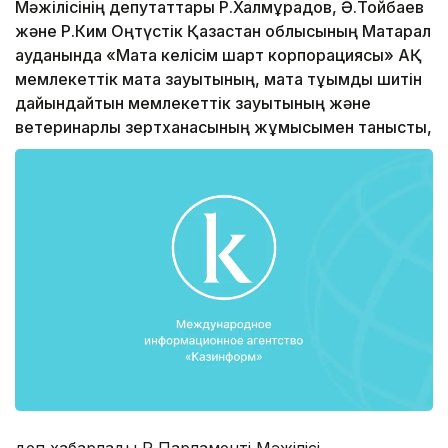
Мәжілісінің депутаттары Р.Халмұрадов, Ә.Тойбаев
және Р.Ким Оңтүстік Қазақстан облысының Мақтарал
ауданында «Мақта келісім шарт корпорациясы» АҚ
мемлекеттік мақта зауытының, мақта тұқымдық шитін
дайындайтын мемлекеттік зауытының және
ветеринарлық зертханасының жұмысымен танысты,
деп хабарлады ҚР Парламенті Мәжілісі