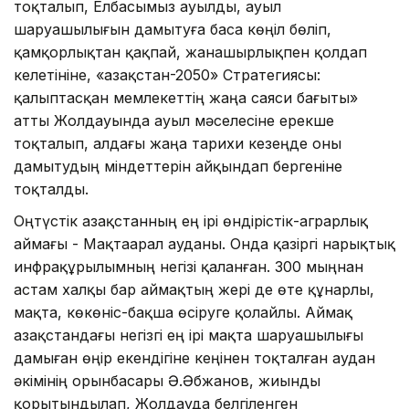
тоқталып, Елбасымыз ауылды, ауыл
шаруашылығын дамытуға баса көңіл бөліп,
қамқорлықтан қақпай, жанашырлықпен қолдап
келетініне, «Қазақстан-2050» Стратегиясы:
қалыптасқан мемлекеттің жаңа саяси бағыты»
атты Жолдауында ауыл мәселесіне ерекше
тоқталып, алдағы жаңа тарихи кезеңде оны
дамытудың міндеттерін айқындап бергеніне
тоқталды.
Оңтүстік Қазақстанның ең ірі өндірістік-аграрлық
аймағы - Мақтаарал ауданы. Онда қазіргі нарықтық
инфрақұрылымның негізі қаланған. 300 мыңнан
астам халқы бар аймақтың жері де өте құнарлы,
мақта, көкөніс-бақша өсіруге қолайлы. Аймақ
Қазақстандағы негізгі ең ірі мақта шаруашылығы
дамыған өңір екендігіне кеңінен тоқталған аудан
әкімінің орынбасары Ә.Әбжанов, жиынды
қорытындылап, Жолдауда белгіленген