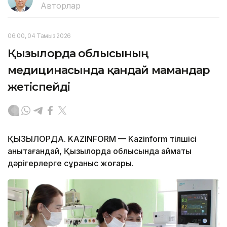
Авторлар
06:00, 04 Тамыз 2026
Қызылорда облысының
медицинасында қандай мамандар
жетіспейді
ҚЫЗЫЛОРДА. KAZINFORM — Kazinform тілшісі
анықтағандай, Қызылорда облысында аймақтық
дәрігерлерге сұраныс жоғары.