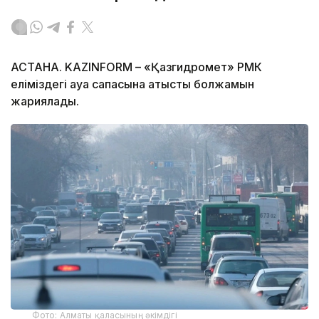
АСТАНА. KAZINFORM – «Қазгидромет» РМК
еліміздегі ауа сапасына қатысты болжамын
жариялады.
Фото: Алматы қаласының әкімдігі