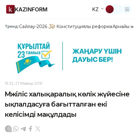
KAZINFORM
KZ
Сайлау-2026
Конституциялық реформа
Арнайы жо
Тренд:
15:32, 27 Мамыр 2010
Мәжіліс халықаралық көлік жүйесіне
ықпалдасуға бағытталған екі
келісімді мақұлдады