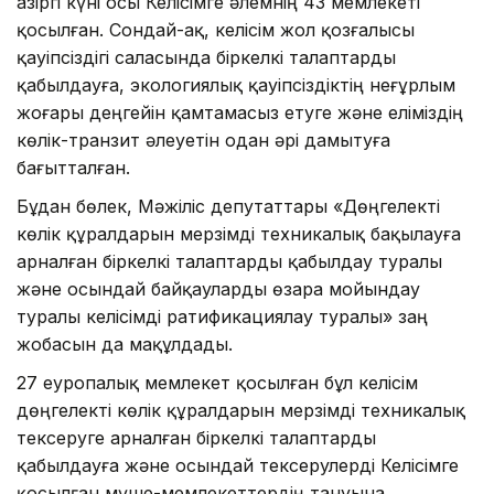
Қазіргі күні осы Келісімге әлемнің 43 мемлекеті
қосылған. Сондай-ақ, келісім жол қозғалысы
қауіпсіздігі саласында біркелкі талаптарды
қабылдауға, экологиялық қауіпсіздіктің неғұрлым
жоғары деңгейін қамтамасыз етуге және еліміздің
көлік-транзит әлеуетін одан әрі дамытуға
бағытталған.
Бұдан бөлек, Мәжіліс депутаттары «Дөңгелекті
көлік құралдарын мерзімді техникалық бақылауға
арналған біркелкі талаптарды қабылдау туралы
және осындай байқауларды өзара мойындау
туралы келісімді ратификациялау туралы» заң
жобасын да мақұлдады.
27 еуропалық мемлекет қосылған бұл келісім
дөңгелекті көлік құралдарын мерзімді техникалық
тексеруге арналған біркелкі талаптарды
қабылдауға және осындай тексерулерді Келісімге
қосылған мүше-мемлекеттердің тануына