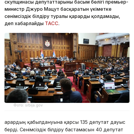
скупщинасы депутаттарының басым бөлігі премьер-
министр Джуро Мацут басқаратын үкіметке
сенімсіздік білдіру туралы қарарды қолдамады,
деп хабарлайды
ТАСС
.
Фото: srbija.gov
Қарардың қабылдануына қарсы 135 депутат дауыс
берді. Сенімсіздік білдіру бастамасын 40 депутат