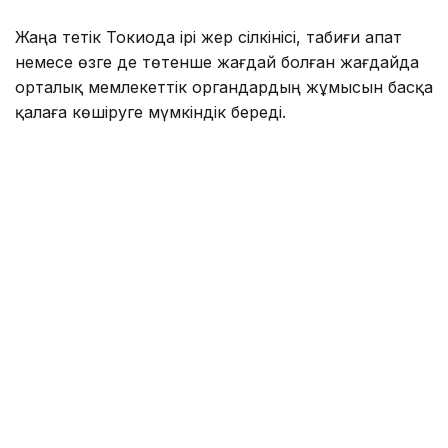
Жаңа тетік Токиода ірі жер сілкінісі, табиғи апат
немесе өзге де төтенше жағдай болған жағдайда
орталық мемлекеттік органдардың жұмысын басқа
қалаға көшіруге мүмкіндік береді.
Заң жобасын Либералдық-демократиялық партия
жетекшілік ететін билеуші коалиция ұсынды.
Жаңа нормаларға сәйкес, премьер-министр халық
саны мен экономикалық даму деңгейіне
қойылатын талаптарға сай келетін
префектуралардың ішінен резервтік астананы
таңдауға құқылы болады. Шешім өңірлердің
өтінімдері негізінде қабылданады.
Бұл бастама былтыр қазанда Либералдық-
демократиялық партия мен Жапонияның
инновациялық партиясы (JIP) арасында жасалған
коалициялық келісімнің бір бөлігі болды. Заңды