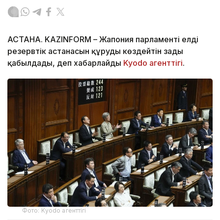
АСТАНА. KAZINFORM – Жапония парламенті елдің
резервтік астанасын құруды көздейтін заңды
қабылдады, деп хабарлайды
Kyodo агенттігі
.
Фото: Kyodo агенттігі