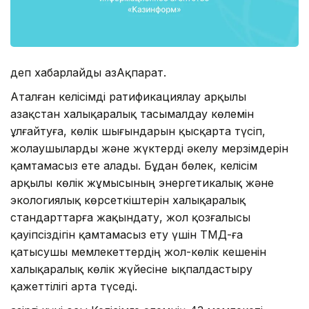
деп хабарлайды ҚазАқпарат.
Аталған келісімді ратификациялау арқылы
Қазақстан халықаралық тасымалдау көлемін
ұлғайтуға, көлік шығындарын қысқарта түсіп,
жолаушыларды және жүктерді әкелу мерзімдерін
қамтамасыз ете алады. Бұдан бөлек, келісім
арқылы көлік жұмысының энергетикалық және
экологиялық көрсеткіштерін халықаралық
стандарттарға жақындату, жол қозғалысы
қауіпсіздігін қамтамасыз ету үшін ТМД-ға
қатысушы мемлекеттердің жол-көлік кешенін
халықаралық көлік жүйесіне ықпалдастыру
қажеттілігі арта түседі.