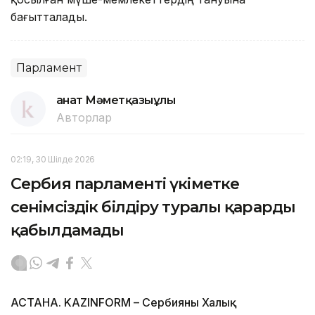
бағытталады.
Парламент
Қанат Мәметқазыұлы
Авторлар
02:19, 30 Шілде 2026
Сербия парламенті үкіметке
сенімсіздік білдіру туралы қарарды
қабылдамады
АСТАНА. KAZINFORM – Сербияның Халық