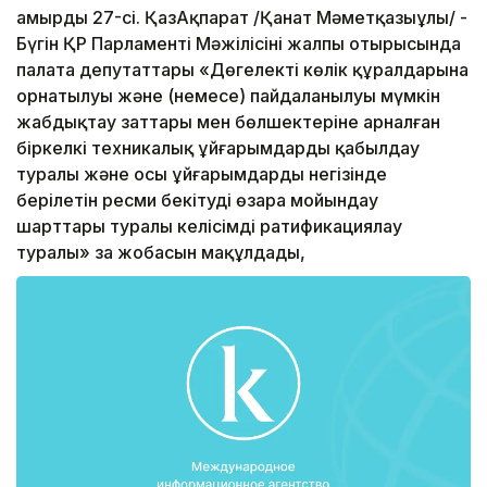
амырдың 27-сі. ҚазАқпарат /Қанат Мәметқазыұлы/ -
Бүгін ҚР Парламенті Мәжілісінің жалпы отырысында
палата депутаттары «Дөңгелекті көлік құралдарына
орнатылуы және (немесе) пайдаланылуы мүмкін
жабдықтау заттары мен бөлшектеріне арналған
біркелкі техникалық ұйғарымдарды қабылдау
туралы және осы ұйғарымдардың негізінде
берілетін ресми бекітуді өзара мойындау
шарттары туралы келісімді ратификациялау
туралы» заң жобасын мақұлдады,