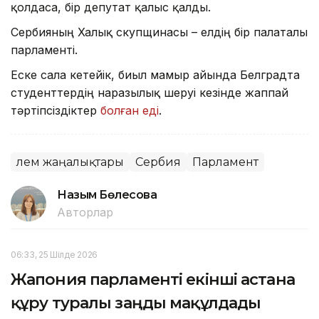
қолдаса, бір депутат қалыс қалды.
Сербияның Халық скупщинасы – елдің бір палаталы
парламенті.
Еске сала кетейік, биыл мамыр айында Белградта
студенттердің наразылық шеруі кезінде жаппай
тәртіпсіздіктер
болған еді
.
Әлем жаңалықтары
Сербия
Парламент
Назым Бөлесова
Авторлар
06:33, 25 Шілде 2026
Жапония парламенті екінші астана
құру туралы заңды мақұлдады