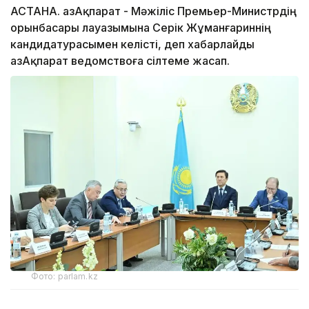
АСТАНА. ҚазАқпарат - Мәжіліс Премьер-Министрдің
орынбасары лауазымына Серік Жұманғариннің
кандидатурасымен келісті, деп хабарлайды
ҚазАқпарат ведомствоға сілтеме жасап.
Фото: parlam.kz