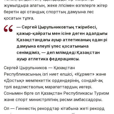
жұмылдыра алатын, жеке үлгісімен өзгелерге жігер
беретін әрі отандық спорттың дамуына үлес
қосатын тұлға.
— Сергей Цырульниковтың тәжірибесі,
қажыр-қайраты мен ісіне деген адалдығы
Қазақстандағы ауыр атлетиканың одан әрі
дамуына елеулі үлес қосатынына
сенімдіміз, — деп мәлімдеді Қазақстан
ауыр атлетика федерациясы.
Сергей Цырульников — Қазақстан
Республикасының ізгі ниет елшісі, «Құрмет» және
«Достық» мемлекеттік ордендерінің, сондай-ақ
түрлі ведомстволық марапаттардың иегері.
Сонымен бірге ол Қазақстан Республикасы Туризм
және спорт министрлігінің ресми амбассадоры.
Ол — Гиннестің рекордтар кітабына жеті рекорд