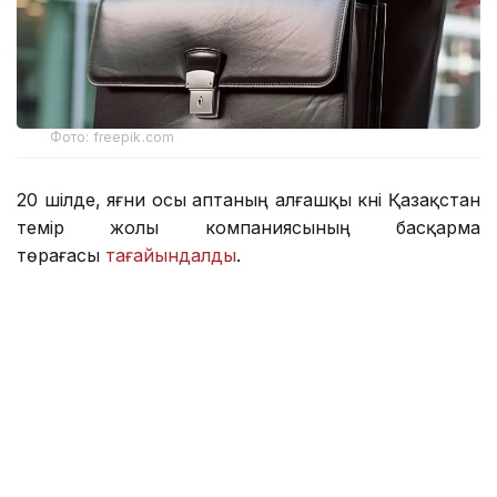
Фото: freepik.com
20 шілде, яғни осы аптаның алғашқы күні Қазақстан
темір жолы компаниясының басқарма
төрағасы
тағайындалды
.
«Самұрық-Қазына» АҚ Басқармасының шешімімен
бұл қызметке Елжас Отыншиев кірісті.
Білімі:
Елжас Отыншиев Мәскеу физика-техникалық
институтының «Жалпы және қолданбалы физика»
мамандығы бойынша бакалавриат және
магистратура бағдарламаларын тәмамдаған.