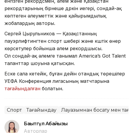
енгізген рекордсмен, әлем және Қазақстан
рекордтарының бірнеше дүркін иегері, сондай-ақ
көптеген әлеуметтік және қайырымдылық
жобалардың авторы.
Сергей Цырульников — Қазақстанның
пауэрлифтингтен спорт шебері және күштік өнер
көрсетулер бойынша әлем рекордшысы.
Ол сондай-ақ әлемге танымал America’s Got Talent
таланттар шоуына қатысқан.
Еске сала кетейік, бұған дейін отандық төрешілер
УЕФА Конференция лигасының матчтарына
тағайындалған
болатын.
Спорт
Тағайындау
Лауазымнан босату мен тағ
Бақытгүл Абайқызы
Авторлар