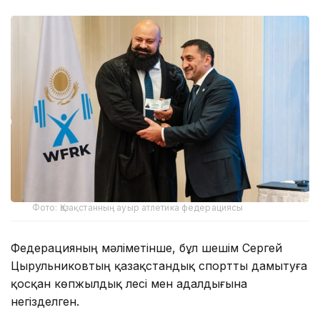
Фото: Қазақстанның ауыр атлетика федерациясы
Федерацияның мәліметінше, бұл шешім Сергей
Цырульниковтың қазақстандық спортты дамытуға
қосқан көпжылдық үлесі мен адалдығына
негізделген.