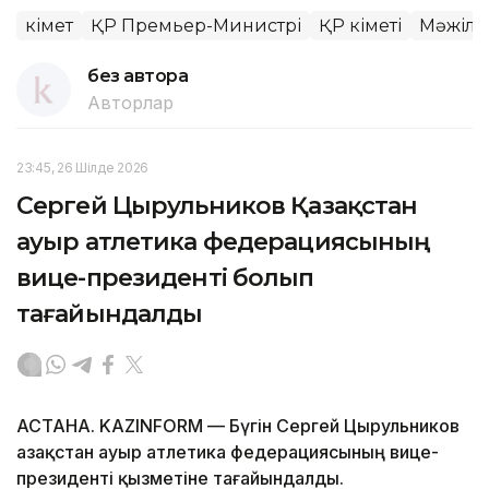
Үкімет
ҚР Премьер-Министрі
ҚР Үкіметі
Мәжілі
без автора
Авторлар
23:45, 26 Шілде 2026
Сергей Цырульников Қазақстан
ауыр атлетика федерациясының
вице-президенті болып
тағайындалды
АСТАНА. KAZINFORM — Бүгін Сергей Цырульников
Қазақстан ауыр атлетика федерациясының вице-
президенті қызметіне тағайындалды.