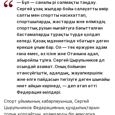
— Бұл — саналы әрі салмақты таңдау.
Сергей ұзақ жылдар бойы салауатты өмір
салты мен спортты насихаттап,
спортшыларды, жастарды және еліміздің
спорттық рухын нығайтуға бағытталған
бастамаларды тұрақты түрде қолдап
келеді. Қазақ мәдениетінде «батыр» деген
ерекше ұғым бар. Ол — тек ержүрек адам
ғана емес, өз ісіне және Отанына адал,
абыройлы тұлға. Сергей Цырульников дәл
осындай азамат. Оның бойынан
отансүйгіштік, адалдық, жауапкершілік
және елге пайдасын тигізуге деген шынайы
ниет айқын көрінеді, — деп атап өтті
Федерация өкілдері.
Спорт ұйымының хабарлауынша, Сергей
Цырульников Федерацияның құндылықтарын
толық қолдайтын, адамдарды бір мақсатқа