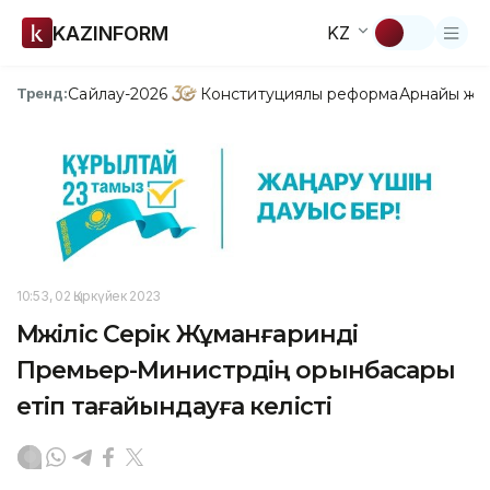
KAZINFORM
KZ
Сайлау-2026
Конституциялық реформа
Арнайы жо
Тренд:
10:53, 02 Қыркүйек 2023
Мәжіліс Серік Жұманғаринді
Премьер-Министрдің орынбасары
етіп тағайындауға келісті