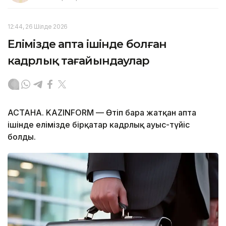
12:44, 26 Шілде 2026
Елімізде апта ішінде болған
кадрлық тағайындаулар
АСТАНА. KAZINFORM — Өтіп бара жатқан апта
ішінде елімізде бірқатар кадрлық ауыс-түйіс
болды.