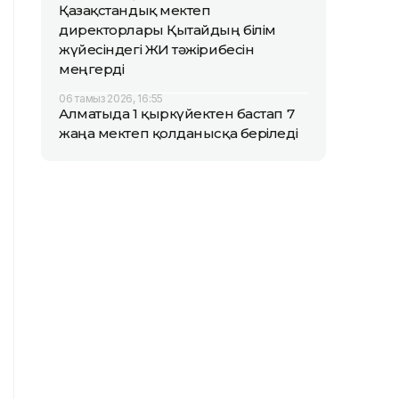
Қазақстандық мектеп
директорлары Қытайдың білім
жүйесіндегі ЖИ тәжірибесін
меңгерді
06 тамыз 2026, 16:55
Алматыда 1 қыркүйектен бастап 7
жаңа мектеп қолданысқа беріледі