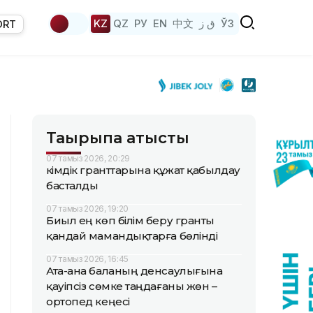
KZ
QZ
РУ
EN
中文
ق ز
ЎЗ
ORT
Тақырыпқа қатысты
07 тамыз 2026, 20:29
Әкімдік гранттарына құжат қабылдау
басталды
07 тамыз 2026, 19:20
Биыл ең көп білім беру гранты
қандай мамандықтарға бөлінді
07 тамыз 2026, 16:45
Ата-ана баланың денсаулығына
қауіпсіз сөмке таңдағаны жөн –
ортопед кеңесі