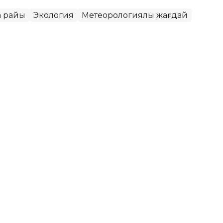
а райы
Экология
Метеорологиялық жағдай
қаласында ауа сапасы
ет
РМК еліміздегі ауа сапасына қатысты