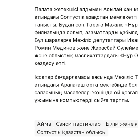
Палата жетекшісі алдымен Абылай хан 
атындағы Солтүстік Қазақстан мемлекеттік
танысты. Бұдан соң Төраға Мәжіліс «Нұр
филиалында болып, азаматтарды қабылда
Бұл шараларға Мәжіліс депутаттары Ив
Ромин Мәдинов және Жарасбай Сүлеймен
және облыстық мәслихаттардағы «Нұр 
кездесу өтті.
Іссапар бағдарламасы аясында Мәжіліс 
атындағы Аралағаш орта мектебінде болы
саласының мәселелері жөнінде ой қозға
ұжымына компьютерді сыйға тартты.
Аймақ
Саяси партиялар
Білім және 
Солтүстік Қазақстан облысы