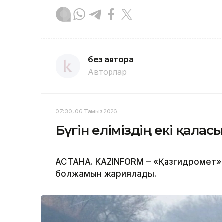
без автора
Авторлар
07:30, 06 Тамыз 2026
Бүгін еліміздің екі қала
АСТАНА. KAZINFORM – «Қазгидромет» 
болжамын жариялады.