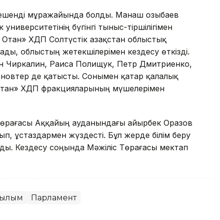
кешенді мұражайында болды. Манаш Қозыбаев
 университетінің бүгінгі тыныс-тіршілігімен
 Отан» ХДП Солтүстік Қазақстан облыстық
ды, облыстың жетекшілерімен кездесу өткізді.
ан Чиркалин, Раиса Полищук, Петр Дмитриенко,
овтер де қатысты. Сонымен қатар қалалық
Отан» ХДП фракцияларының мүшелерімен
Төрағасы Аққайың ауданындағы Қайырбек Оразов
п, ұстаздармен жүздесті. Бұл жерде білім беру
лды. Кездесу соңында Мәжіліс Төрағасы мектап
ғылым
Парламент