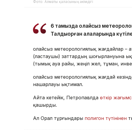
Фото: Алматы қаласының әкімдігі
6 тамызда қолайсыз метеороло
Талдықорған қалаларында күтіле
Қолайсыз метеорологиялық жағдайлар – 
(ластаушы) заттардың шоғырлануына ық
(тымық ауа райы, жеңіл жел, тұман, инв
Қолайсыз метеорологиялық жағдай кезін
нашарлауы ықтимал.
Айта кетейік, Петропавлда
өткір жағымс
қашырды.
Ал Орал тұрғындары
полигон түтінінен
т