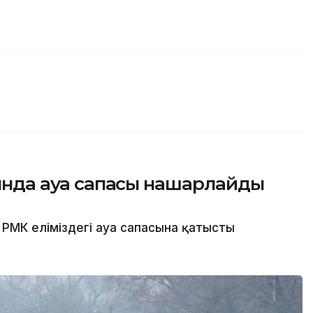
сында ауа сапасы нашарлайды
РМК еліміздегі ауа сапасына қатысты