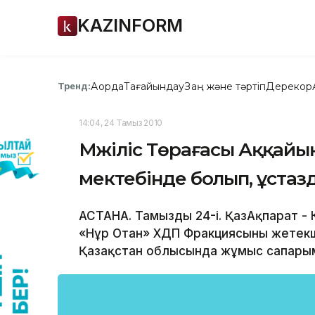
KAZINFORM
Ақорда
Тағайындау
Заң және тәртіп
Дерекқор
Тренд:
14:04, 24 Тамыз 2010
Мәжіліс Төрағасы Аққай
мектебінде болып, ұстаз
АСТАНА. Тамыздың 24-і. ҚазАқпарат - 
«Нұр Отан» ХДП Фракциясының жетек
Қазақстан облысында жұмыс сапарым