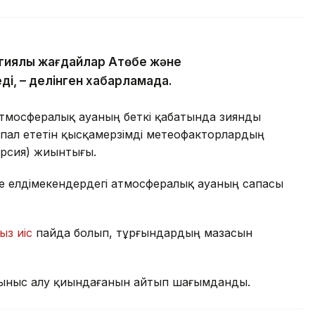
гиялық жағдайлар Ақтөбе және
ді, – делінген хабарламада.
атмосфералық ауаның беткі қабатында зиянды
пал ететін қысқамерзімді метеофакторлардың
ерсия) жиынтығы.
де елдімекендердегі атмосфералық ауаның сапасы
ыз иіс
пайда болып, тұрғындардың мазасын
ыныс алу қиындағанын айтып шағымданды.