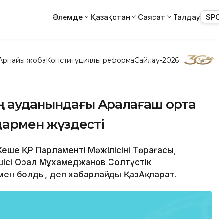
Әлемде
Қазақстан
Саясат
Талдау
SP
Арнайы жоба
Конституциялық реформа
Сайлау-2026
ың ауданындағы Аралағаш орта
дармен жүздесті
Кеше ҚР Парламенті Мәжілісінің Төрағасы,
шісі Орал Мұхамеджанов Солтүстік
ен болды, деп хабарлайды ҚазАқпарат.