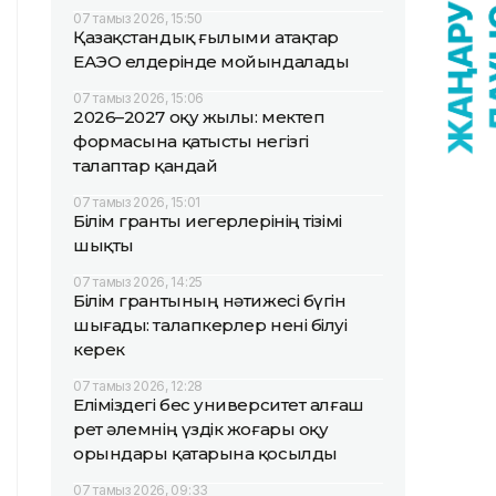
07 тамыз 2026, 15:50
Қазақстандық ғылыми атақтар
ЕАЭО елдерінде мойындалады
07 тамыз 2026, 15:06
2026–2027 оқу жылы: мектеп
формасына қатысты негізгі
талаптар қандай
07 тамыз 2026, 15:01
Білім гранты иегерлерінің тізімі
шықты
07 тамыз 2026, 14:25
Білім грантының нәтижесі бүгін
шығады: талапкерлер нені білуі
керек
07 тамыз 2026, 12:28
Еліміздегі бес университет алғаш
рет әлемнің үздік жоғары оқу
орындары қатарына қосылды
07 тамыз 2026, 09:33