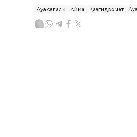
Ауа сапасы
Аймақ
Қазгидромет
Ау
Жасұлан Бақытбекұлы
Авторлар
07:16, 05 Тамыз 2026
Бүгін еліміздің бір ғана 
төмендейді – Қазгидром
АСТАНА. KAZINFORM – «Қазгидромет» 
болжамын жариялады.