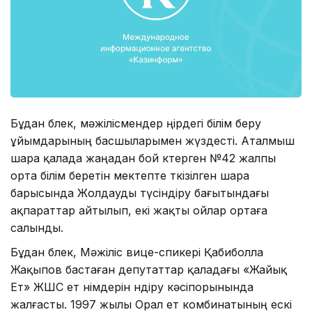
Бұдан бөлек, мәжілісмендер өңірдегі білім беру
ұйымдарының басшыларымен жүздесті. Аталмыш
шара қалада жаңадан бой көтерген №42 жалпы
орта білім беретін мектепте өткізілген шара
барысында Жолдауды түсіндіру бағытындағы
ақпараттар айтылып, екі жақты ойлар ортаға
салынды.
Бұдан бөлек, Мәжіліс вице-спикері Қабиболла
Жақыпов бастаған депутаттар қаладағы «Жайық
Ет» ЖШС ет өнімдерін өндіру кәсіпорынында
жалғасты. 1997 жылы Орал ет комбинатының ескі