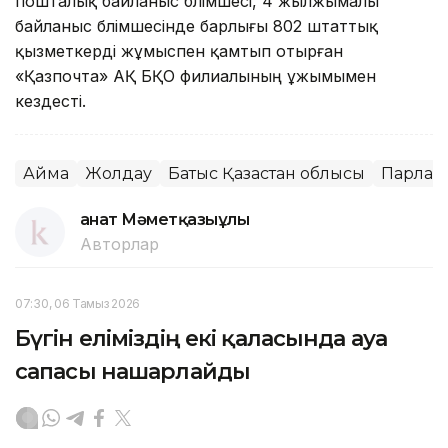
пошталық байланыс бөлімшесі, 4 жылжымалы
байланыс бөлімшесінде барлығы 802 штаттық
қызметкерді жұмыспен қамтып отырған
«Қазпочта» АҚ БҚО филиалының ұжымымен
кездесті.
Аймақ
Жолдау
Батыс Қазақстан облысы
Парлам
Қанат Мәметқазыұлы
Авторлар
07:30, 06 Тамыз 2026
Бүгін еліміздің екі қаласында ауа
сапасы нашарлайды