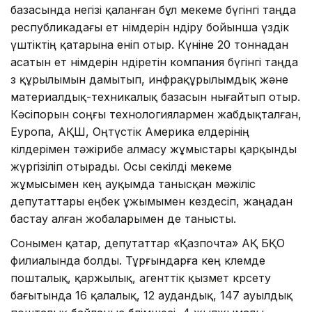
базасында негізі қаланған бұл мекеме бүгінгі таңда
республикадағы ет өнімдерін өндіру бойынша үздік
үштіктің қатарына еніп отыр. Күніне 20 тоннадан
асатын ет өнімдерін өндіретін компания бүгінгі таңда
өз құрылымын дамытып, инфрақұрылымдық және
материалдық-техникалық базасын нығайтып отыр.
Кәсіпорын соңғы технологиялармен жабдықталған,
Еуропа, АҚШ, Оңтүстік Америка елдерінің
өкілдерімен тәжірибе алмасу жұмыстары қарқынды
жүргізіліп отырады. Осы секілді мекеме
жұмысымен кең ауқымда танысқан мәжіліс
депутаттары еңбек ұжымымен кездесіп, жаңадан
бастау алған жобаларымен де танысты.
Сонымен қатар, депутаттар «Қазпочта» АҚ БҚО
филиалында болды. Тұрғындарға кең көлемде
пошталық, қаржылық, агенттік қызмет көрсету
бағытында 16 қалалық, 12 аудандық, 147 ауылдық