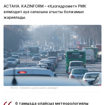
АСТАНА. KAZINFORM – «Қазгидромет» РМК
еліміздегі ауа сапасына қатысты болжамын
жариялады.
Фото: Алматы қаласының әкімдігі
6 тамызда қолайсыз метеорологиялық