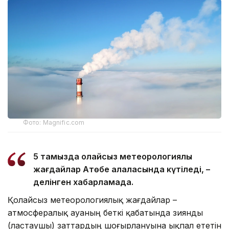
Фото: Magnific.com
5 тамызда қолайсыз метеорологиялық
жағдайлар Ақтөбе қалаласында күтіледі, –
делінген хабарламада.
Қолайсыз метеорологиялық жағдайлар –
атмосфералық ауаның беткі қабатында зиянды
(ластаушы) заттардың шоғырлануына ықпал ететін