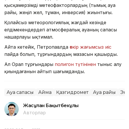
қысқамерзімді метеофакторлардың (тымық ауа
райы, жеңіл жел, тұман, инверсия) жиынтығы.
Қолайсыз метеорологиялық жағдай кезінде
елдімекендердегі атмосфералық ауаның сапасы
нашарлауы ықтимал.
Айта кетейік, Петропавлда
өткір жағымсыз иіс
пайда болып, тұрғындардың мазасын қашырды.
Ал Орал тұрғындары
полигон түтінінен
тыныс алу
қиындағанын айтып шағымданды.
Ауа сапасы
Аймақ
Қазгидромет
Ауа райы
Эк
Жасұлан Бақытбекұлы
Авторлар