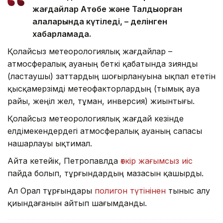
жағдайлар Ақтөбе және Талдықорған
қалаларында күтіледі, – делінген
хабарламада.
Қолайсыз метеорологиялық жағдайлар –
атмосфералық ауаның беткі қабатында зиянды
(ластаушы) заттардың шоғырлануына ықпал ететін
қысқамерзімді метеофакторлардың (тымық ауа
райы, жеңіл жел, тұман, инверсия) жиынтығы.
Қолайсыз метеорологиялық жағдай кезінде
елдімекендердегі атмосфералық ауаның сапасы
нашарлауы ықтимал.
Айта кетейік, Петропавлда
өткір жағымсыз иіс
пайда болып, тұрғындардың мазасын қашырды.
Ал Орал тұрғындары
полигон түтінінен
тыныс алу
қиындағанын айтып шағымданды.