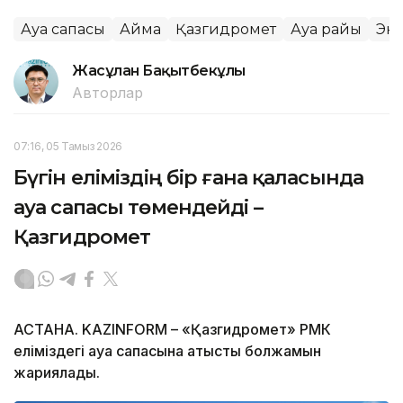
Ауа сапасы
Аймақ
Қазгидромет
Ауа райы
Эк
Жасұлан Бақытбекұлы
Авторлар
07:16, 05 Тамыз 2026
Бүгін еліміздің бір ғана қаласында
ауа сапасы төмендейді –
Қазгидромет
АСТАНА. KAZINFORM – «Қазгидромет» РМК
еліміздегі ауа сапасына қатысты болжамын
жариялады.