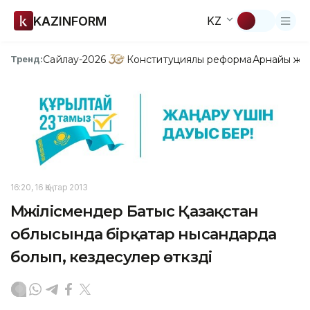
KAZINFORM
KZ
Сайлау-2026
Конституциялық реформа
Арнайы жо
Тренд:
16:20, 16 Қаңтар 2013
Мәжілісмендер Батыс Қазақстан
облысында бірқатар нысандарда
болып, кездесулер өткзді