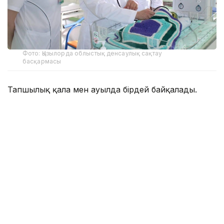
Фото: Қызылорда облыстық денсаулық сақтау
басқармасы
Тапшылық қала мен ауылда бірдей байқалады.
— Осы уақытқа дейін реаниматолог көбірек
жетіспейтін, бүгінде бұл тапшылық сейілді.
Аудандарға акушер-гинекологтар аса
қажет. Емханаларда балалар хирургі, УЗИ-
ге түсіретін және аймақтық дәрігерлер
жетіспейді. Сондықтан кейде екі ауылға
ортақ бір учаскелік дәрігер жұмыс істейді.
Жас мамандардың көпшілігінің тар буынды
маман біліктілігін алуына байланысты
учаскелік дәрігерлерге сұраныс жоғары