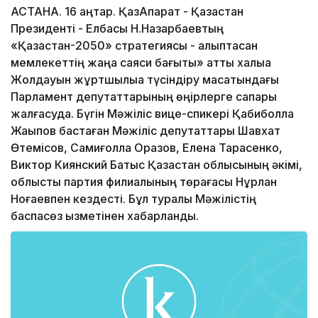
АСТАНА. 16 қаңтар. ҚазАқпарат - Қазақстан
Президенті - Елбасы Н.Назарбаевтың
«Қазақстан-2050» стратегиясы - қалыптасқан
мемлекеттің жаңа саяси бағыты» атты халыққа
Жолдауын жұртшылыққа түсіндіру мақсатындағы
Парламент депутаттарының өңірлерге сапары
жалғасуда. Бүгін Мәжіліс вице-спикері Қабиболла
Жақыпов бастаған Мәжіліс депутаттары Шавхат
Өтемісов, Самиғолла Оразов, Елена Тарасенко,
Виктор Киянский Батыс Қазақстан облысының әкімі,
облыстық партия филиалының төрағасы Нұрлан
Ноғаевпен кездесті. Бұл туралы Мәжілістің
баспасөз қызметінен хабарланды.