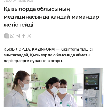
06:00, 04 Тамыз 2026
Қызылорда облысының
медицинасында қандай мамандар
жетіспейді
ҚЫЗЫЛОРДА. KAZINFORM — Kazinform тілшісі
анықтағандай, Қызылорда облысында аймақтық
дәрігерлерге сұраныс жоғары.