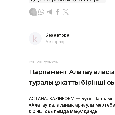
без автора
Авторлар
11:35, 20 Наурыз 2026
Парламент Алатау қаласы
туралы құжатты бірінші о
АСТАНА. KAZINFORM — Бүгін Парламе
«Алатау қаласының арнаулы мәртебе
бірінші оқылымда мақұлданды.