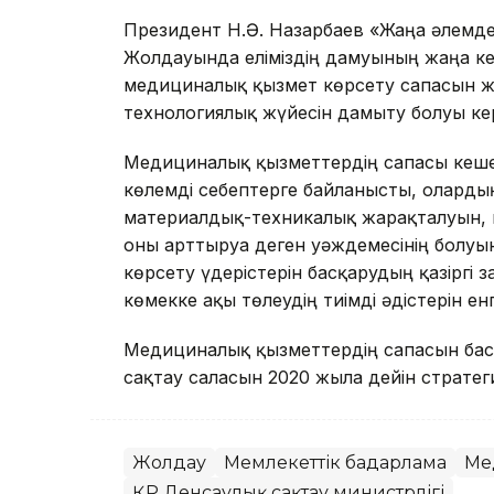
Президент Н.Ә. Назарбаев «Жаңа әлемде
Жолдауында еліміздің дамуының жаңа кез
медициналық қызмет көрсету сапасын ж
технологиялық жүйесін дамыту болуы кер
Медициналық қызметтердің сапасы кешен
көлемді себептерге байланысты, олард
материалдық-техникалық жарақталуын, 
оны арттыруға деген уәждемесінің болу
көрсету үдерістерін басқарудың қазіргі 
көмекке ақы төлеудің тиімді әдістерін ен
Медициналық қызметтердің сапасын бас
сақтау саласын 2020 жылға дейін страт
Жолдау
Мемлекеттік бағдарлама
Ме
ҚР Денсаулық сақтау министрлігі