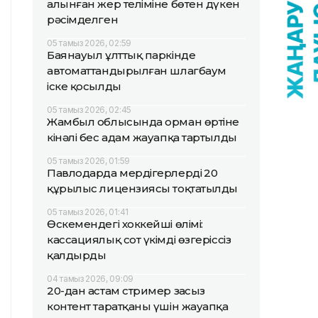
алынған жер теліміне бөтен дүкен
рәсімделген
05 тамыз 2026, 02:59
Баянауыл ұлттық паркінде
автоматтандырылған шлагбаум
іске қосылды
05 тамыз 2026, 02:45
Жамбыл облысында орман өртіне
кінәлі бес адам жауапқа тартылды
05 тамыз 2026, 01:59
Павлодарда мердігерлердің 20
құрылыс лицензиясы тоқтатылды
05 тамыз 2026, 01:41
Өскемендегі хоккейші өлімі:
кассациялық сот үкімді өзгеріссіз
қалдырды
04 тамыз 2026, 09:09
20-дан астам стример заңсыз
контент таратқаны үшін жауапқа