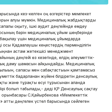
барысында кез-келген оң өзгерістер мемлекет
на орын алуы мүмкін. Медициналық жабдықтарды
сапалы оқыту, ішкі аудит деңгейінде емдеу
а осының бәрін медициналық ұйым шеңберінде
ді бақылау үшін медициналық ұйымдарда
і осы Қадағалаушы кеңестердің пәрменділігін
ыңнан астам жетекшісі менеджмент
йының деңгейі өз кезегінде, елдің әлеуметтік-
лық даму шамасын айқындайды. Медициналық
ылылығын, сапасы мен сабақтастығын қамтамасыз
уметтік бағдарланған жүйені білдіретін денсаулық
ты және тұрақты өсуі тұрғысынан алғанда
бірі болып табылады,- деді ҚР Денсаулық сақтау
ші орынбасары С.Қайырбекова «Мемлекеттік
міз» атты дөңгелек үстел барысында сөйлеген