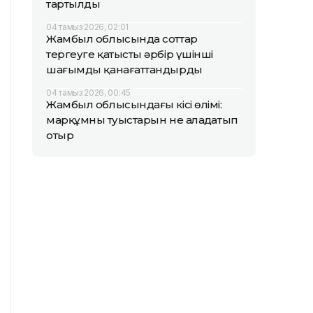
тартылды
04 тамыз 2026, 02:01
Жамбыл облысында соттар
тергеуге қатысты әрбір үшінші
шағымды қанағаттандырды
04 тамыз 2026, 00:45
Жамбыл облысындағы кісі өлімі:
марқұмның туыстарын не алаңдатып
отыр