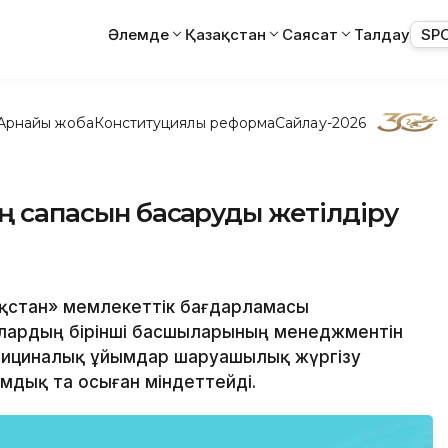
Әлемде
Қазақстан
Саясат
Талдау
SP
Арнайы жоба
Конституциялық реформа
Сайлау-2026
ң сапасын басқаруды жетілдіру
зақстан» мемлекеттік бағдарламасы
лардың бірінші басшыларының менеджментін
едициналық ұйымдар шаруашылық жүргізу
мдық та осыған міндеттейді.