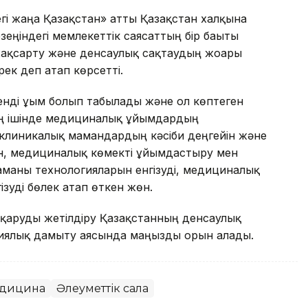
гі жаңа Қазақстан» атты Қазақстан халқына
еңіндегі мемлекеттік саясаттың бір бағыты
ақсарту және денсаулық сақтаудың жоғары
ек деп атап көрсетті.
ді ұғым болып табылады және ол көптеген
ың ішінде медициналық ұйымдардың
клиникалық мамандардың кәсіби деңгейін және
ын, медициналық көмекті ұйымдастыру мен
заманғы технологияларын енгізуді, медициналық
гізуді бөлек атап өткен жөн.
қаруды жетілдіру Қазақстанның денсаулық
егиялық дамыту аясында маңызды орын алады.
дицина
Әлеуметтік сала