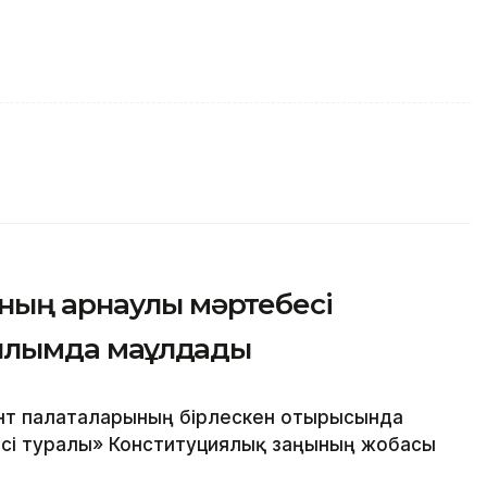
ның арнаулы мәртебесі
қылымда мақұлдады
нт палаталарының бірлескен отырысында
сі туралы» Конституциялық заңының жобасы