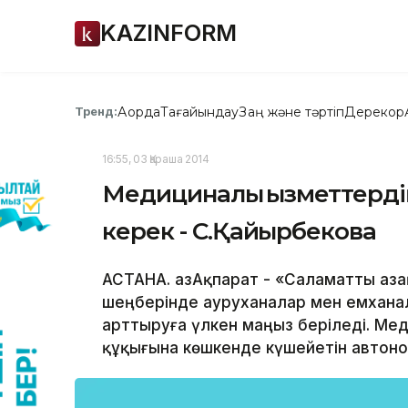
KAZINFORM
Ақорда
Тағайындау
Заң және тәртіп
Дерекқор
Тренд:
16:55, 03 Қараша 2014
Медициналық қызметтерді
керек - С.Қайырбекова
АСТАНА. ҚазАқпарат - «Саламатты Қа
шеңберінде ауруханалар мен емхана
арттыруға үлкен маңыз беріледі. М
құқығына көшкенде күшейетін автоно