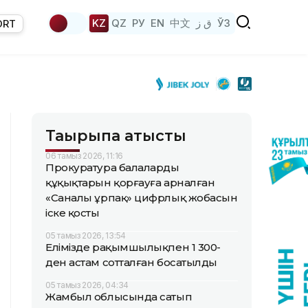
KZ
QZ
РУ
EN
中文
ق ز
ЎЗ
ORT
Тақырыпқа қатысты
06 тамыз 2026, 11:16
Прокуратура балалардың
құқықтарын қорғауға арналған
«Саналы ұрпақ» цифрлық жобасын
іске қосты
05 тамыз 2026, 13:54
Елімізде рақымшылықпен 1 300-
ден астам сотталған босатылды
05 тамыз 2026, 04:34
Жамбыл облысында сатып