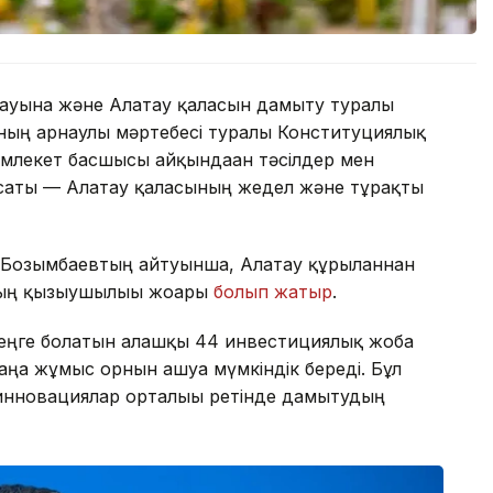
ауына және Алатау қаласын дамыту туралы
ының арнаулы мәртебесі туралы Конституциялық
емлекет басшысы айқындаған тәсілдер мен
мақсаты — Алатау қаласының жедел және тұрақты
Бозымбаевтың айтуынша, Алатау құрылғаннан
ың қызығушылығы жоғары
болып жатыр
.
 теңге болатын алғашқы 44 инвестициялық жоба
ңа жұмыс орнын ашуға мүмкіндік береді. Бұл
инновациялар орталығы ретінде дамытудың