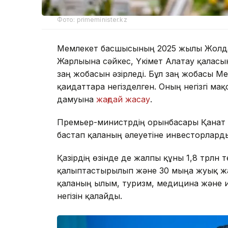
Фото: primeminister.kz
Мемлекет басшысының 2025 жылғы Жолд
Жарлығына сәйкес, Үкімет Алатау қалас
заң жобасын әзірледі. Бұл заң жобасы М
қағидаттарға негізделген. Оның негізгі 
дамуына
жағдай жасау
.
Премьер-министрдің орынбасары Қанат 
бастап қаланың әлеуетіне инвесторлард
Қазірдің өзінде де жалпы құны 1,8 трлн
қалыптастырылып және 30 мыңға жуық жа
қаланың ғылым, туризм, медицина және 
негізін қалайды.