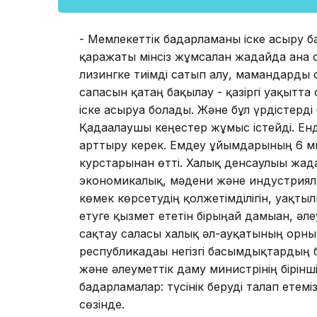
- Мемлекеттік бағдарламаны іске асыру 
қаражаты мінсіз жұмсалған жағдайда ға
лизингке тиімді сатып алу, мамандарды 
сапасын қатаң бақылау - қазіргі уақытт
іске асыруға болады. Және бұл үрдістер
Қадағалаушы кеңестер жұмыс істейді. Енд
арттыру керек. Емдеу ұйымдарының 6 м
курстарынан өтті. Халық денсаулығы жағда
экономикалық, мәдени және индустрия
көмек көрсетудің қолжетімділігін, уақт
етуге қызмет ететін бірыңғай дамыған, әле
сақтау саласы халық әл-ауқатының орнық
республикадағы негізгі басымдықтардың 
және әлеуметтік даму министрінің бірін
бағдарламалар: түсінік беруді талап ете
сөзінде.