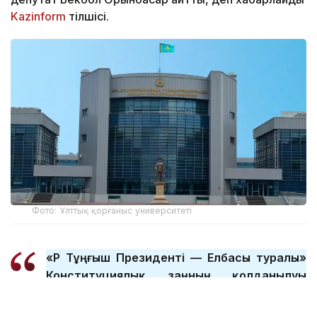
Kazinform
тілшісі.
Фото: Ұлттық қорғаныс университеті
«ҚР Тұңғыш Президенті — Елбасы туралы»
Конституциялық заңның қолданылуы
тоқтатылуына байланысты «Қазақстан
Республикасының арнаулы мемлекеттік