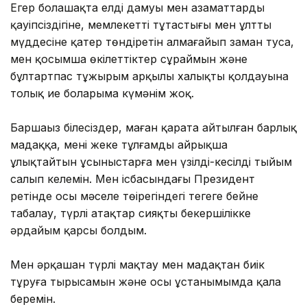
Егер болашақта елдің дамуы мен азаматтардың
қауіпсіздігіне, мемлекеттің тұтастығы мен ұлттың
мүддесіне қатер төндіретін алмағайып заман туса,
мен қосымша өкілеттіктер сұраймын және
бұлтартпас тұжырым арқылы халықтың қолдауына
толық ие боларыма күмәнім жоқ.
Баршаңыз білесіздер, маған қарата айтылған барлық
мадаққа, менің жеке тұлғамды айрықша
ұлықтайтын ұсыныстарға мен үзілді-кесілді тыйым
салып келемін. Мен ісбасындағы Президент
ретінде осы мәселе төңірегіндегі теңгеге бейне
таңбалау, түрлі атақтар сияқты бекершілікке
әрдайым қарсы болдым.
Мен әрқашан түрлі мақтау мен мадақтан биік
тұруға тырысамын және осы ұстанымымда қала
беремін.