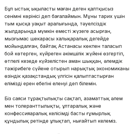
Бұл ыстық ықыласты маған деген қалтқысыз
сенімнің көрінісі деп бағалаймын. Мұны тарих үшін
тым қысқа уақыт аралығында, тәуелсіздік
жылдарында мүмкін еместі жүзеге асырған,
мызғымас шекарасы халықаралық деңгейде
мойындалған, байтақ Астанасы көкпен таласып
бой көтерген, күйреген әкімшілік жүйені өзгертіп,
өтпелі кезеңде күйзелістен аман шыққан, әлемдік
тәжірибеге сүйене отырып нарықтық экономиканың
өзіндік қазақстандық үлгісін қалыптастырған
еліміздің ерен еңбегінің еленуі деп білемін.
Біз саяси тұрақтылықты сақтап, азаматтық әлем
мен толеранттылықты, ұлтаралық және
конфессияаралық келісімді басты ғұмырлық
құндылық ретінде ұлықтап, нығайтып келеміз.