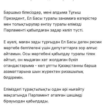
Баршаңыз білесіздер, менің алдыма Тұңғыш
Президент, Ел Басы туралы заңнамаға өзгерістер
мен толықтырулар енгізу туралы еліміздің
Парламенті қабылдаған заңдар келіп түсті.
Ең әуелі, маған заңды тұрғыдан Ел Басы деген ресми
мәртебе белгілегені үшін депутаттарға зор алғыс
айтамын. Осы мәртебені қабылдау туралы тілек
айтып, он мыңдаған хат жолдаған бүкіл
отандастарыма - көп ұлтты Қазақстанның барша
азаматтарына шын жүректен ризашылық
білдіремін.
Еліміздегі тұрақтылықты одан әрі нығайту
мақсатында Парламент аталған шешімді
бірауыздан қабылдады.