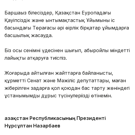
Баршаңыз білесіздер, Қазақстан Еуропадағы
Қауіпсіздік және ынтымақтастық Ұйымының іс
басындағы Төрағасы әрі өңірлік бірқатар ұйымдарға
басшылық жасауда.
Біз осы сенімнің үдесінен шығып, абыройлы міндетті
лайықты атқаруға тиіспіз.
Жоғарыда айтылған жайттарға байланысты,
құрметті Сенат және Мәжіліс депутаттары, маған
жіберілген заңдарға қол қоюдан бас тарту жөніндегі
ұстанымымды дұрыс түсінулеріңізді өтінемін.
Қазақстан Республикасының Президенті
Нұрсұлтан Назарбаев