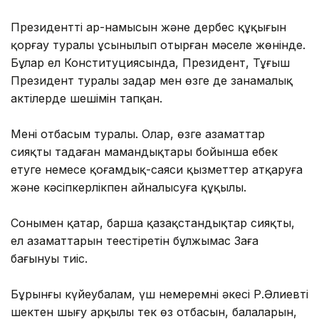
Президенттің ар-намысын және дербес құқығын
қорғау туралы ұсынылып отырған мәселе жөнінде.
Бұлар ел Конституциясында, Президент, Тұңғыш
Президент туралы заңдар мен өзге де заңнамалық
актілерде шешімін тапқан.
Менің отбасым туралы. Олар, өзге азаматтар
сияқты таңдаған мамандықтары бойынша еңбек
етуге немесе қоғамдық-саяси қызметтер атқаруға
және кәсіпкерлікпен айналысуға құқылы.
Сонымен қатар, барша қазақстандықтар сияқты,
ел азаматтарын теңестіретін бұлжымас Заңға
бағынуы тиіс.
Бұрынғы күйеубалам, үш немеремнің әкесі Р.Әлиевтің
шектен шығу арқылы тек өз отбасын, балаларын,