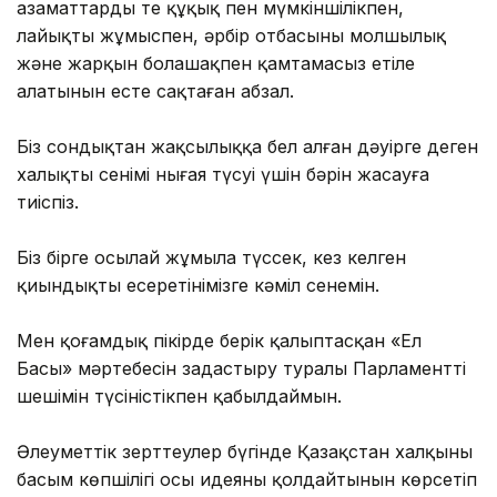
азаматтардың тең құқық пен мүмкіншілікпен,
лайықты жұмыспен, әрбір отбасының молшылық
және жарқын болашақпен қамтамасыз етіле
алатынын есте сақтаған абзал.
Біз сондықтан жақсылыққа бел алған дәуірге деген
халықтың сенімі нығая түсуі үшін бәрін жасауға
тиіспіз.
Біз бірге осылай жұмыла түссек, кез келген
қиындықты еңсеретінімізге кәміл сенемін.
Мен қоғамдық пікірде берік қалыптасқан «Ел
Басы» мәртебесін заңдастыру туралы Парламенттің
шешімін түсіністікпен қабылдаймын.
Әлеуметтік зерттеулер бүгінде Қазақстан халқының
басым көпшілігі осы идеяны қолдайтынын көрсетіп