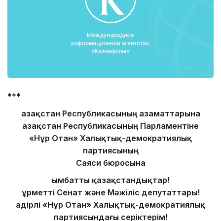
***
Қазақстан Республикасының азаматтарына
Қазақстан Республикасының Парламентіне
«Нұр Отан» Халықтық-демократиялық
партиясының
Саяси бюросына
Қымбатты қазақстандықтар!
Құрметті Сенат және Мәжіліс депутаттары!
Қадірлі «Нұр Отан» Халықтық-демократиялық
партиясындағы серіктерім!