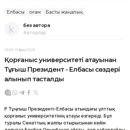
Елбасы
Қоғам
Басты жаңалық
без автора
Авторлар
13:00, 12 Қазан 2023
Қорғаныс университеті атауынан
Тұңғыш Президент - Елбасы сөздері
алынып тасталды
ҚР Тұңғыш Президенті-Елбасы атындағы ұлттық
қорғаныс университетінің атауы өзгереді. Бұл
туралы Сенаттың жалпы отырысынан кейін
депутат Бекбол Орынбасар айтты, деп хабарлайды