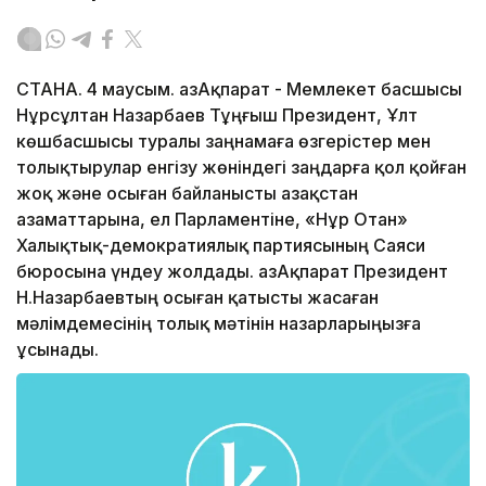
СТАНА. 4 маусым. ҚазАқпарат - Мемлекет басшысы
Нұрсұлтан Назарбаев Тұңғыш Президент, Ұлт
көшбасшысы туралы заңнамаға өзгерістер мен
толықтырулар енгізу жөніндегі заңдарға қол қойған
жоқ және осыған байланысты Қазақстан
азаматтарына, ел Парламентіне, «Нұр Отан»
Халықтық-демократиялық партиясының Саяси
бюросына үндеу жолдады. ҚазАқпарат Президент
Н.Назарбаевтың осыған қатысты жасаған
мәлімдемесінің толық мәтінін назарларыңызға
ұсынады.