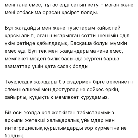
мені ғана емес, тұтас елді сатып кетуі - маған және
менің отбасыма орасан қасірет болды.
Бұл жағдайды мен және туыстарым қайыспай
қарсы алып, оған шығарылған соттың шешімін әділ
үкім ретінде қабылдадық. Басқаша болуы мүмкін
емес еді. Бұл тек менің жақындарыма ғана емес,
мемлекетіміздегі билік басында жүрген барша
азаматтар үшін қатаң сабақ болды.
Тәуелсіздік жылдары біз сіздермен бірге өркениетті
әлемнің өлшемі мен дәстүрлеріне сәйкес еркін,
зайырлы, құқықтық мемлекет құрудамыз.
Біз осы жолда қол жеткізген табыстарымыз
арқылы жетекші халықаралық ұйымдар мен
интеграциялық құрылымдардың зор құрметіне ие
болдық.