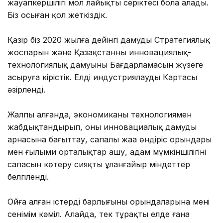
жауапкершілігі мол лайықты серіктесі бола алады.
Біз осыған қол жеткіздік.
Қазір біз 2020 жылға дейінгі дамудың Стратегиялық
жоспарын және Қазақстанның инновациялық-
технологиялық дамуының Бағдарламасын жүзеге
асыруға кірістік. Елді индустриялаудың Картасы
әзірленді.
Жалпы алғанда, экономиканы технологиямен
жабдықтандырып, оны инновациалық дамудың
арнасына бағыттау, сапалы жаңа өндіріс орындары
мен ғылыми орталықтар ашу, адам мүмкіншілігінің
сапасын көтеру сияқты ұланғайыр міндеттер
белгіленді.
Ойға алған істердің барлығының орындаларына менің
сенімім кәміл. Алайда, тек тұрақты елде ғана