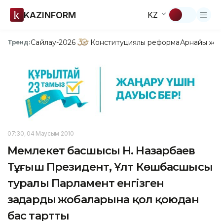
KAZINFORM
KZ
Сайлау-2026
Конституциялық реформа
Арнайы жо
Тренд:
07:30, 04 Маусым 2010
Мемлекет басшысы Н. Назарбаев
Тұңғыш Президент, Ұлт Көшбасшысы
туралы Парламент енгізген
заңдардың жобаларына қол қоюдан
бас тартты