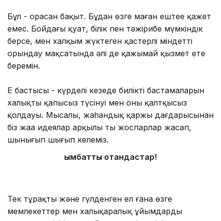
Бұл - орасан бақыт. Бұдан өзге маған ештеңе қажет
емес. Бойдағы қуат, білік пен тәжірибе мүмкіндік
берсе, мен халқым жүктеген қастерлі міндетті
орындау мақсатында әлі де қажымай қызмет ете
беремін.
Ең бастысы - күрделі кезеңде биліктің бастамаларын
халықтың қапысыз түсінуі мен оны қалтқысыз
қолдауы. Мысалы, жаһандық қаржы дағдарысынан
біз жаңа идеялар арқылы тың жоспарлар жасап,
шынығып шығып келеміз.
Қымбатты отандастар!
Тек тұрақты және гүлденген ел ғана өзге
мемлекеттер мен халықаралық ұйымдардың