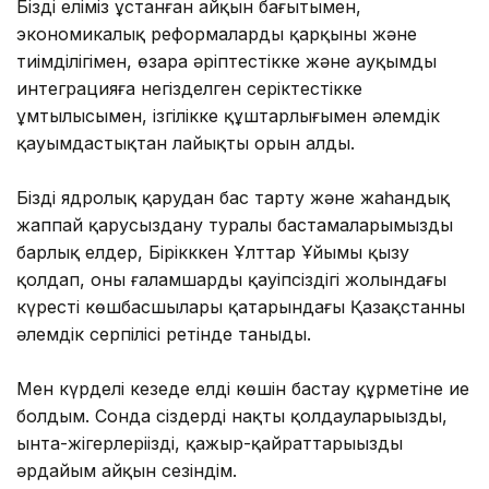
Біздің еліміз ұстанған айқын бағытымен,
экономикалық реформалардың қарқыны және
тиімділігімен, өзара әріптестікке және ауқымды
интеграцияға негізделген серіктестікке
ұмтылысымен, ізгілікке құштарлығымен әлемдік
қауымдастықтан лайықты орын алды.
Біздің ядролық қарудан бас тарту және жаһандық
жаппай қарусыздану туралы бастамаларымызды
барлық елдер, Бірікккен Ұлттар Ұйымы қызу
қолдап, оны ғаламшардың қауіпсіздігі жолындағы
күрестің көшбасшылары қатарындағы Қазақстанның
әлемдік серпілісі ретінде таныды.
Мен күрделі кезеңде елдің көшін бастау құрметіне ие
болдым. Сонда сіздердің нақты қолдауларыңызды,
ынта-жігерлеріңізді, қажыр-қайраттарыңызды
әрдайым айқын сезіндім.