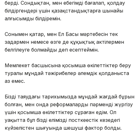
берді. Сондықтан, мен еңбегімді бағалап, қолдау
білдіргендері үшін қазақстандықтарға шынайы
алғысымды білдіремін.
Сонымен қатар, мен Ел Басы мәртебесін тек
заңдармен немесе өзге де құқықтық актілермен
белгілеуге болмайды деп есептеймін.
Мемлекет басшысына қосымша өкілеттіктер беру
туралы мұндай тәжірибелер әлемдік қолданыста
аз емес.
Біздің таяудағы тарихымызда мұндай жағдай бұрын
болған, мен онда реформаларды пәрменді жүргізу
үшін қосымша өкілеттіктер сұраған едім. Ол
уақытта бұл біздің еліміздің посткеңестік кезеңдегі
күйзелістен шығуында шешуші фактор болды.