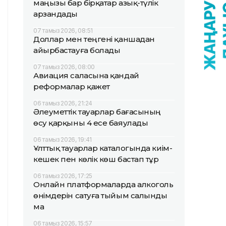
маңызы бар бірқатар азық-түлік
арзандады
07 тамыз 2026, 08:51
Доллар мен теңгені қаншадан
айырбастауға болады
07 тамыз 2026, 08:00
Авиация саласына қандай
реформалар қажет
06 тамыз 2026, 21:24
Әлеуметтік тауарлар бағасының
өсу қарқыны 4 есе баяулады
06 тамыз 2026, 19:41
Ұлттық тауарлар каталогында киім-
кешек пен көлік көш бастап тұр
06 тамыз 2026, 17:25
Онлайн платформаларда алкоголь
өнімдерін сатуға тыйым салынды
ма
06 тамыз 2026, 15:57