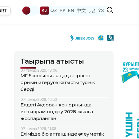
KZ
QZ
РУ
EN
中文
ق ز
ЎЗ
ORT
Тақырыпқа қатысты
07 тамыз 2026, 18:06
ҚМГ басшысы жаңадан ірі кен
орнын игеруге қатысты түсінік
берді
07 тамыз 2026, 16:50
Елдегі Ақсоран кен орнында
вольфрам өндіру 2028 жылға
жоспарланған
07 тамыз 2026, 11:08
Елімізде бір апта ішінде әлеуметтік