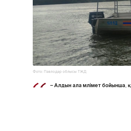
Фото: Павлодар облысы ТЖД
– Алдын ала мәлімет бойынша,
салынған жерде суға түсу кезі
ведомстводан.
Құтқарушылар Қаныш Сәтбаев атындағы
болып табылатынын және онда шомылуға