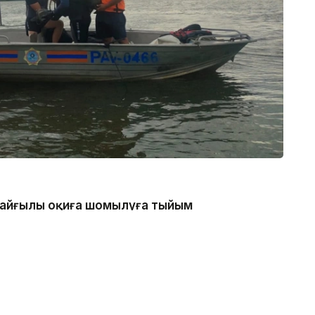
 қайғылы оқиға шомылуға тыйым
нде болған, - деп хабарлады
 каналдың техникалық гидротехникалық нысан
 қатаң тыйым салынғанын ескертеді.