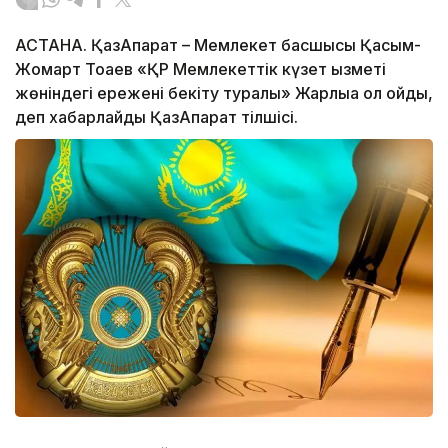
АСТАНА. ҚазАқпарат – Мемлекет басшысы Қасым-
Жомарт Тоқаев «ҚР Мемлекеттік күзет қызметі
жөніндегі ережені бекіту туралы» Жарлыққа қол қойды,
деп хабарлайды ҚазАқпарат тілшісі.