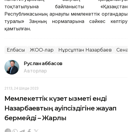
тоқтатылуына байланысты «Қазақстан
Республикасының арнаулы мемлекеттік органдары
туралы» Заңның нормаларына сәйкес келтіру
қамтылған.
Елбасы
ЖОО-лар
Нұрсұлтан Назарбаев
Сенат
Руслан Ғаббасов
Авторлар
21:13, 24 Шілде 2023
Мемлекеттік күзет қызметі енді
Назарбаевтың қауіпсіздігіне жауап
бермейді – Жарлық