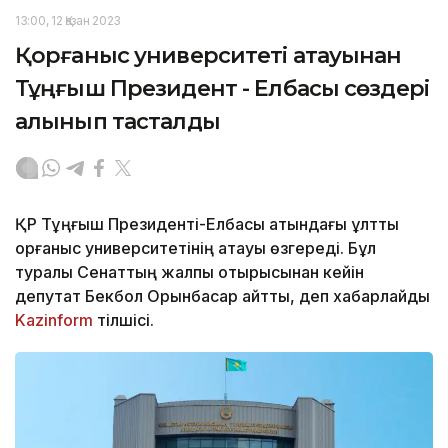
13:00, 12 Қазан 2023
Қорғаныс университеті атауынан
Тұңғыш Президент - Елбасы сөздері
алынып тасталды
ҚР Тұңғыш Президенті-Елбасы атындағы ұлттық
қорғаныс университетінің атауы өзгереді. Бұл
туралы Сенаттың жалпы отырысынан кейін
депутат Бекбол Орынбасар айтты, деп хабарлайды
Kazinform
тілшісі.