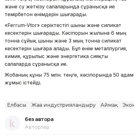
және су жеткізу салаларында сұранысқа ие
темірбетон өнімдерін шығарады.
«Ferrum-Vtor» серіктестігі шыны және силикат
кесектерін шығарады. Кәсіпорын жылына 6 мың
тонна сұйық шыны және 3 мың тонна силикат
кесектерін шығара алады. Бұл өнім металлургия,
химия, құрылыс және энергетика сияқты
салаларда сұранысқа ие.
Жобаның құны 75 млн. теңге, кәсіпорында 50 адам
жұмыс істейді.
Елбасы
Жаңа индустрияландыру
Аймақ
Экон
без автора
Авторлар