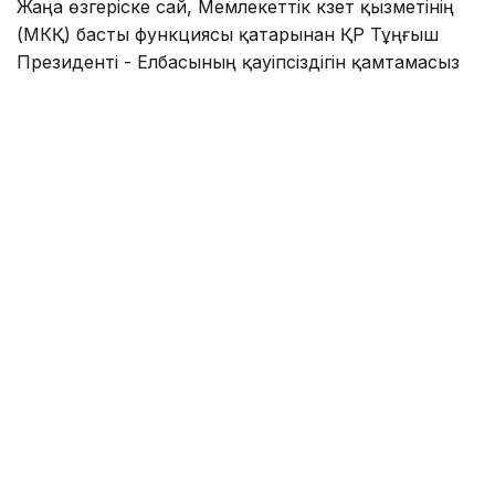
Жаңа өзгеріске сай, Мемлекеттік күзет қызметінің
(МКҚ) басты функциясы қатарынан ҚР Тұңғыш
Президенті - Елбасының қауіпсіздігін қамтамасыз
ету міндеті алынып тасталды.
«Міндеттері - Қазақстан Республикасы
Президентінің және басқа да күзетілетін
адамдардың қауіпсіздігін қамтамасыз ету», -
делінген жаңа редакцияда.
Жарлық алғаш ресми жарияланғаннан 10 күн өтіп
барып, 3 тамызда күшіне енеді.
Бұған дейін МКҚ-ден Нұрсұлтан Назарбаевтың
қауіпсіздігін қамтамасыз ету міндеті «ҚР Тұңғыш
Президенті – Елбасы туралы» ҚР Конституциялық
заңының күші жойылуына байланысты алынып
тасталуы мүмкін екендігі
хабарланған еді
.