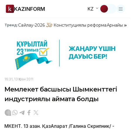
KAZINFORM
KZ
Сайлау-2026
Конституциялық реформа
Арнайы жо
Тренд:
16:31, 13 Қазан 2011
Мемлекет басшысы Шымкенттегі
индустриялық аймақта болды
МКЕНТ. 13 қазан. ҚазАқпарат /Галина Скрипник/ -