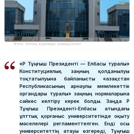
Фото: Ұлттық қорғаныс университеті
«ҚР Тұңғыш Президенті — Елбасы туралы»
Конституциялық заңның қолданылуы
тоқтатылуына байланысты «Қазақстан
Республикасының арнаулы мемлекеттік
органдары туралы» заңның нормаларына
сәйкес келтіру керек болды. Заңда ҚР
Тұңғыш Президенті-Елбасы атындағы
ұлттық қорғаныс университетінде оқыту
мәселелері регламенттелген. Енді осы
университеттің атауы өзгереді, Тұңғыш