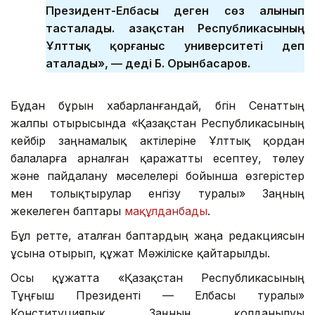
Президент-Елбасы деген сөз алынып
тасталады. Қазақстан Республикасының
Ұлттық қорғаныс университеті деп
аталады», — деді Б. Орынбасаров.
Бұдан бұрын хабарланғандай, бүгін Сенаттың
жалпы отырысында «Қазақстан Республикасының
кейбір заңнамалық актілеріне Ұлттық қордан
балаларға арналған қаражатты есептеу, төлеу
және пайдалану мәселелері бойынша өзгерістер
мен толықтырулар енгізу туралы» Заңның
жекелеген баптары
мақұлданбады
.
Бұл ретте, аталған баптардың жаңа редакциясын
ұсына отырып, құжат Мәжіліске қайтарылды.
Осы құжатта «Қазақстан Республикасының
Тұңғыш Президенті — Елбасы туралы»
Конституциялық Заңның қолданылуы