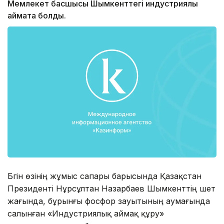
Мемлекет басшысы Шымкенттегі индустриялық
аймақта болды.
Бүгін өзінің жұмыс сапары барысында Қазақстан
Президенті Нұрсұлтан Назарбаев Шымкенттің шет
жағында, бұрынғы фосфор зауытының аумағында
салынған «Индустриялық аймақ құру»