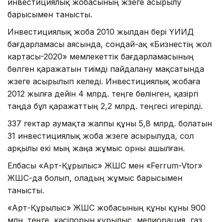
инвестициялық жобасының жүзеге асырылу
барысымен танысты.
Инвестициялық жоба 2010 жылдан бері ҮИИД
бағдарламасы аясында, сондай-ақ «Бизнестің жол
картасы-2020» мемлекеттік бағдарламасының
бөлген қаражатын тиімді пайдалану мақсатында
жүзеге асырылып келеді. Инвестициялық жобаға
2012 жылға дейін 4 млрд. теңге бөлінген, қазіргі
таңда бұл қаражаттың 2,2 млрд. теңгесі игерілді.
337 гектар аумақта жалпы құны 5,8 млрд. болатын
31 инвестициялық жоба жүзеге асырылуда, сол
арқылы екі мың жаңа жұмыс орны ашылған.
Елбасы «Арт-Құрылыс» ЖШС мен «Ferrum-Vtor»
ЖШС-да болып, оладың жұмыс барысымен
танысты.
«Арт-Құрылыс» ЖШС жобасының құны құны 900
млн. теңге, кәсіпорын құрылыс, мелиорация, газ