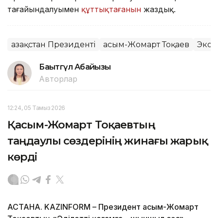
тағайындалуымен
құттықтағанын
жаздық.
Қазақстан Президенті
Қасым-Жомарт Тоқаев
Экон
Бақытгүл Абайқызы
Авторлар
12:24, 05 Тамыз 2026
Қасым-Жомарт Тоқаевтың
таңдаулы сөздерінің жинағы жарық
көрді
АСТАНА. KAZINFORM – Президент Қасым-Жомарт