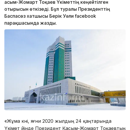
Қасым-Жомарт Тоқаев Үкіметтің кеңейтілген
отырысын өткізеді. Бұл туралы Президенттің
Баспасөз хатшысы Берік Уәли facebook
парақшасында жазды.
«Жұма күні, яғни 2020 жылдың 24 қаңтарында
Үкімет үйінде Президент Қасым-Жомарт Тоқаевтың