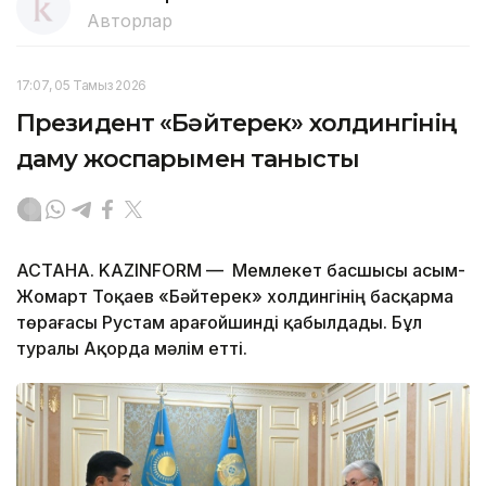
Авторлар
17:07, 05 Тамыз 2026
Президент «Бәйтерек» холдингінің
даму жоспарымен танысты
АСТАНА. KAZINFORM — Мемлекет басшысы Қасым-
Жомарт Тоқаев «Бәйтерек» холдингінің басқарма
төрағасы Рустам Қарағойшинді қабылдады. Бұл
туралы Ақорда мәлім етті.