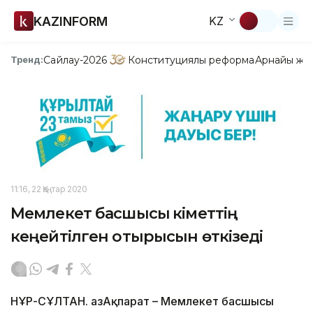
KAZINFORM
KZ
Сайлау-2026
Конституциялық реформа
Арнайы жо
Тренд:
11:16, 22 Қаңтар 2020
Мемлекет басшысы Үкіметтің
кеңейтілген отырысын өткізеді
НҰР-СҰЛТАН. ҚазАқпарат – Мемлекет басшысы