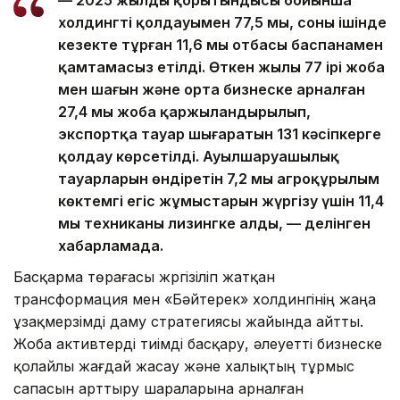
— 2025 жылдың қорытындысы бойынша
холдингтің қолдауымен 77,5 мың, соның ішінде
кезекте тұрған 11,6 мың отбасы баспанамен
қамтамасыз етілді. Өткен жылы 77 ірі жоба
мен шағын және орта бизнеске арналған
27,4 мың жоба қаржыландырылып,
экспортқа тауар шығаратын 131 кәсіпкерге
қолдау көрсетілді. Ауылшаруашылық
тауарларын өндіретін 7,2 мың агроқұрылым
көктемгі егіс жұмыстарын жүргізу үшін 11,4
мың техниканы лизингке алды, — делінген
хабарламада.
Басқарма төрағасы жүргізіліп жатқан
трансформация мен «Бәйтерек» холдингінің жаңа
ұзақмерзімді даму стратегиясы жайында айтты.
Жоба активтерді тиімді басқару, әлеуетті бизнеске
қолайлы жағдай жасау және халықтың тұрмыс
сапасын арттыру шараларына арналған