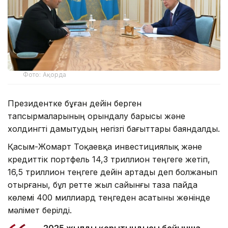
Фото: Ақорда
Президентке бұған дейін берген
тапсырмаларының орындалу барысы және
холдингті дамытудың негізгі бағыттары баяндалды.
Қасым-Жомарт Тоқаевқа инвестициялық және
кредиттік портфель 14,3 триллион теңгеге жетіп,
16,5 триллион теңгеге дейін артады деп болжанып
отырғаны, бұл ретте жыл сайынғы таза пайда
көлемі 400 миллиард теңгеден асатыны жөнінде
мәлімет берілді.