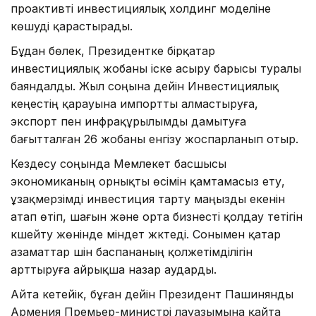
проактивті инвестициялық холдинг моделіне
көшуді қарастырады.
Бұдан бөлек, Президентке бірқатар
инвестициялық жобаны іске асыру барысы туралы
баяндалды. Жыл соңына дейін Инвестициялық
кеңестің қарауына импортты алмастыруға,
экспорт пен инфрақұрылымды дамытуға
бағытталған 26 жобаны енгізу жоспарланып отыр.
Кездесу соңында Мемлекет басшысы
экономиканың орнықты өсімін қамтамасыз ету,
ұзақмерзімді инвестиция тарту маңызды екенін
атап өтіп, шағын және орта бизнесті қолдау тетігін
күшейту жөнінде міндет жүктеді. Сонымен қатар
азаматтар үшін баспананың қолжетімділігін
арттыруға айрықша назар аударды.
Айта кетейік, бұған дейін Президент Пашинянды
Армения Премьер-министрі лауазымына қайта