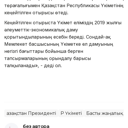
төрағалығымен Қазақстан Республикасы Үкіметінің
кеңейтілген отырысы өтеді.
Кеңейтілген отырыста Үкімет еліміздің 2019 жылғы
әлеуметтік-экономикалық даму
қорытындыларының есебін береді. Сондай-ақ
Мемлекет басшысының Үкіметке ел дамуының
негізгі бағыттары бойынша берген
тапсырмаларының орындалу барысы
талқыланады», - деді ол.
Қазақстан Президенті
ҚР Үкіметі
Басты жаңалық
без автора