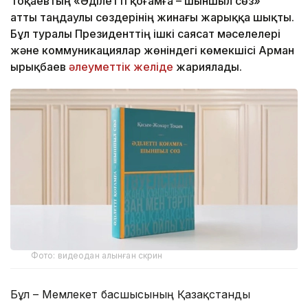
Тоқаевтың «Әділетті қоғамға – шыншыл сөз»
атты таңдаулы сөздерінің жинағы жарыққа шықты.
Бұл туралы Президенттің ішкі саясат мәселелері
және коммуникациялар жөніндегі көмекшісі Арман
Қырықбаев
әлеуметтік желіде
жариялады.
Фото: видеодан алынған скрин
Бұл – Мемлекет басшысының Қазақстанды