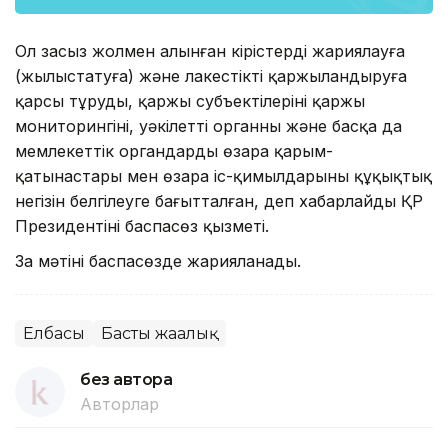
Ол заңсыз жолмен алынған кірістерді жариялауға
(жылыстатуға) және лаңкестікті қаржыландыруға
қарсы тұрудың, қаржы субъектілерінің қаржы
мониторингінің, уәкілетті органның және басқа да
мемлекеттік органдардың өзара қарым-
қатынастары мен өзара іс-қимылдарының құқықтық
негізін белгілеуге бағытталған, деп хабарлайды ҚР
Президентінің баспасөз қызметі.
Заң мәтіні баспасөзде жарияланады.
Елбасы
Басты жаңалық
без автора
Авторлар