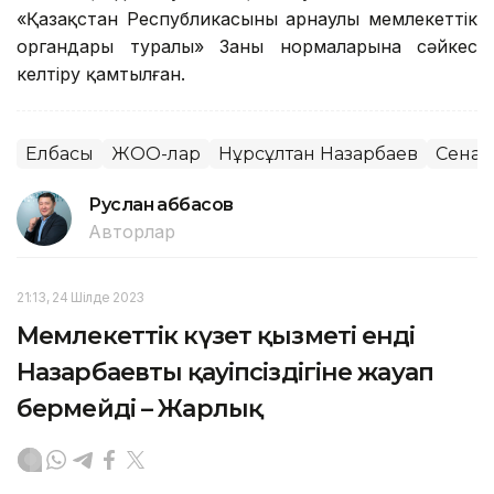
«Қазақстан Республикасының арнаулы мемлекеттік
органдары туралы» Заңның нормаларына сәйкес
келтіру қамтылған.
Елбасы
ЖОО-лар
Нұрсұлтан Назарбаев
Сенат
Руслан Ғаббасов
Авторлар
21:13, 24 Шілде 2023
Мемлекеттік күзет қызметі енді
Назарбаевтың қауіпсіздігіне жауап
бермейді – Жарлық