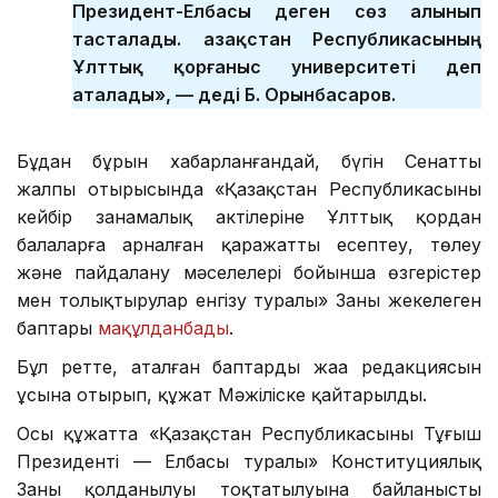
Президент-Елбасы деген сөз алынып
тасталады. Қазақстан Республикасының
Ұлттық қорғаныс университеті деп
аталады», — деді Б. Орынбасаров.
Бұдан бұрын хабарланғандай, бүгін Сенаттың
жалпы отырысында «Қазақстан Республикасының
кейбір заңнамалық актілеріне Ұлттық қордан
балаларға арналған қаражатты есептеу, төлеу
және пайдалану мәселелері бойынша өзгерістер
мен толықтырулар енгізу туралы» Заңның жекелеген
баптары
мақұлданбады
.
Бұл ретте, аталған баптардың жаңа редакциясын
ұсына отырып, құжат Мәжіліске қайтарылды.
Осы құжатта «Қазақстан Республикасының Тұңғыш
Президенті — Елбасы туралы» Конституциялық
Заңның қолданылуы тоқтатылуына байланысты