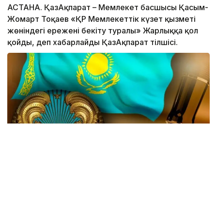
АСТАНА. ҚазАқпарат – Мемлекет басшысы Қасым-
Жомарт Тоқаев «ҚР Мемлекеттік күзет қызметі
жөніндегі ережені бекіту туралы» Жарлыққа қол
қойды, деп хабарлайды ҚазАқпарат тілшісі.
Жаңа өзгеріске сай, Мемлекеттік күзет қызметінің