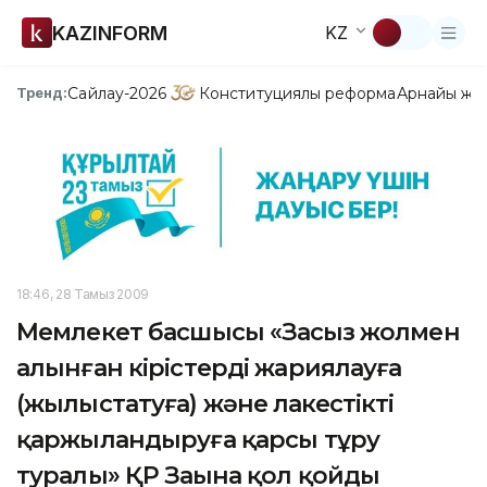
KAZINFORM
KZ
Сайлау-2026
Конституциялық реформа
Арнайы жо
Тренд:
18:46, 28 Тамыз 2009
Мемлекет басшысы «Заңсыз жолмен
алынған кірістерді жариялауға
(жылыстатуға) және лаңкестікті
қаржыландыруға қарсы тұру
туралы» ҚР Заңына қол қойды