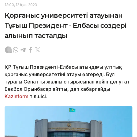
13:00, 12 Қазан 2023
Қорғаныс университеті атауынан
Тұңғыш Президент - Елбасы сөздері
алынып тасталды
ҚР Тұңғыш Президенті-Елбасы атындағы ұлттық
қорғаныс университетінің атауы өзгереді. Бұл
туралы Сенаттың жалпы отырысынан кейін депутат
Бекбол Орынбасар айтты, деп хабарлайды
Kazinform
тілшісі.