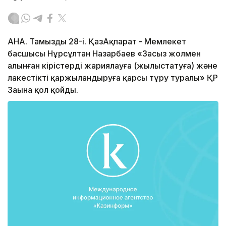
АНА. Тамыздың 28-і. ҚазАқпарат - Мемлекет
басшысы Нұрсұлтан Назарбаев «Заңсыз жолмен
алынған кірістерді жариялауға (жылыстатуға) және
лаңкестікті қаржыландыруға қарсы тұру туралы» ҚР
Заңына қол қойды.