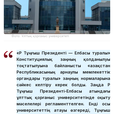
Фото: Ұлттық қорғаныс университеті
«ҚР Тұңғыш Президенті — Елбасы туралы»
Конституциялық заңның қолданылуы
тоқтатылуына байланысты «Қазақстан
Республикасының арнаулы мемлекеттік
органдары туралы» заңның нормаларына
сәйкес келтіру керек болды. Заңда ҚР
Тұңғыш Президенті-Елбасы атындағы
ұлттық қорғаныс университетінде оқыту
мәселелері регламенттелген. Енді осы
университеттің атауы өзгереді, Тұңғыш