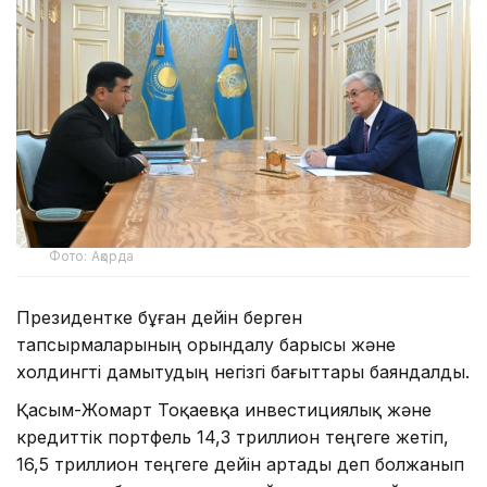
Фото: Ақорда
Президентке бұған дейін берген
тапсырмаларының орындалу барысы және
холдингті дамытудың негізгі бағыттары баяндалды.
Қасым-Жомарт Тоқаевқа инвестициялық және
кредиттік портфель 14,3 триллион теңгеге жетіп,
16,5 триллион теңгеге дейін артады деп болжанып