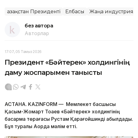
Қазақстан Президенті
Елбасы
Жаңа индустриял
без автора
Авторлар
17:07, 05 Тамыз 2026
Президент «Бәйтерек» холдингінің
даму жоспарымен танысты
АСТАНА. KAZINFORM — Мемлекет басшысы
Қасым-Жомарт Тоқаев «Бәйтерек» холдингінің
басқарма төрағасы Рустам Қарағойшинді қабылдады.
Бұл туралы Ақорда мәлім етті.