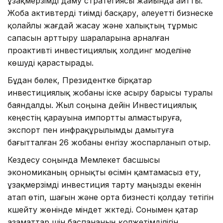
ұзақмерзімді даму стратегиясы жайында айтты.
Жоба активтерді тиімді басқару, әлеуетті бизнеске
қолайлы жағдай жасау және халықтың тұрмыс
сапасын арттыру шараларына арналған
проактивті инвестициялық холдинг моделіне
көшуді қарастырады.
Бұдан бөлек, Президентке бірқатар
инвестициялық жобаны іске асыру барысы туралы
баяндалды. Жыл соңына дейін Инвестициялық
кеңестің қарауына импортты алмастыруға,
экспорт пен инфрақұрылымды дамытуға
бағытталған 26 жобаны енгізу жоспарланып отыр.
Кездесу соңында Мемлекет басшысы
экономиканың орнықты өсімін қамтамасыз ету,
ұзақмерзімді инвестиция тарту маңызды екенін
атап өтіп, шағын және орта бизнесті қолдау тетігін
күшейту жөнінде міндет жүктеді. Сонымен қатар
азаматтар үшін баспананың қолжетімділігін