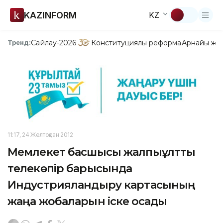
KAZINFORM
KZ
Сайлау-2026
Конституциялық реформа
Арнайы жо
Тренд:
11:17, 24 Желтоқсан 2012
Мемлекет басшысы жалпыұлттық
телекөпір барысында
Индустрияландыру картасының
жаңа жобаларын іске қосады