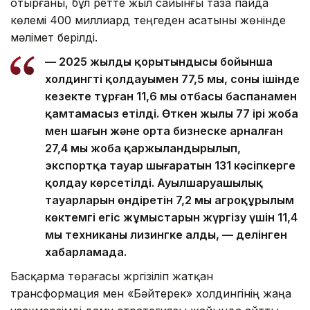
отырғаны, бұл ретте жыл сайынғы таза пайда
көлемі 400 миллиард теңгеден асатыны жөнінде
мәлімет берілді.
— 2025 жылдың қорытындысы бойынша
холдингтің қолдауымен 77,5 мың, соның ішінде
кезекте тұрған 11,6 мың отбасы баспанамен
қамтамасыз етілді. Өткен жылы 77 ірі жоба
мен шағын және орта бизнеске арналған
27,4 мың жоба қаржыландырылып,
экспортқа тауар шығаратын 131 кәсіпкерге
қолдау көрсетілді. Ауылшаруашылық
тауарларын өндіретін 7,2 мың агроқұрылым
көктемгі егіс жұмыстарын жүргізу үшін 11,4
мың техниканы лизингке алды, — делінген
хабарламада.
Басқарма төрағасы жүргізіліп жатқан
трансформация мен «Бәйтерек» холдингінің жаңа