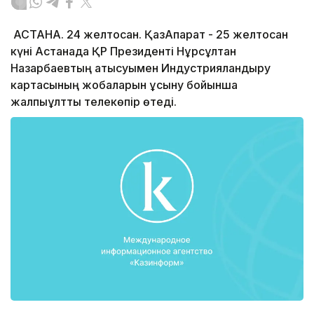
АСТАНА. 24 желтоқсан. ҚазАқпарат - 25 желтоқсан
күні Астанада ҚР Президенті Нұрсұлтан
Назарбаевтың қатысуымен Индустрияландыру
картасының жобаларын ұсыну бойынша
жалпыұлттық телекөпір өтеді.