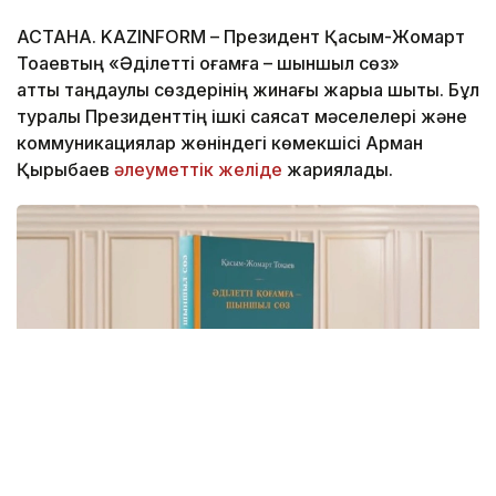
АСТАНА. KAZINFORM – Президент Қасым-Жомарт
Тоқаевтың «Әділетті қоғамға – шыншыл сөз»
атты таңдаулы сөздерінің жинағы жарыққа шықты. Бұл
туралы Президенттің ішкі саясат мәселелері және
коммуникациялар жөніндегі көмекшісі Арман
Қырықбаев
әлеуметтік желіде
жариялады.
Фото: видеодан алынған скрин