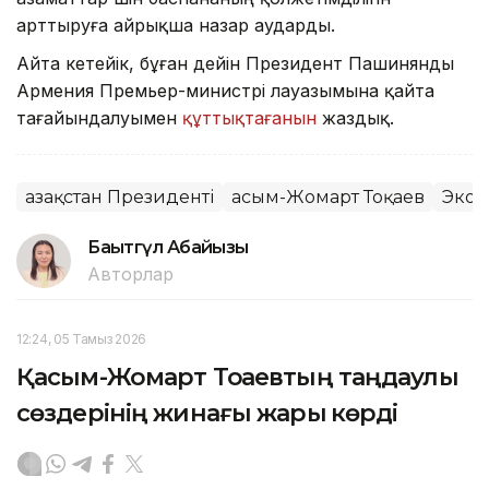
арттыруға айрықша назар аударды.
Айта кетейік, бұған дейін Президент Пашинянды
Армения Премьер-министрі лауазымына қайта
тағайындалуымен
құттықтағанын
жаздық.
Қазақстан Президенті
Қасым-Жомарт Тоқаев
Экон
Бақытгүл Абайқызы
Авторлар
12:24, 05 Тамыз 2026
Қасым-Жомарт Тоқаевтың таңдаулы
сөздерінің жинағы жарық көрді