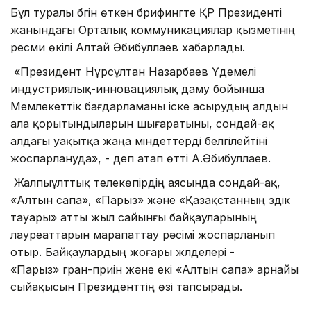
Бұл туралы бүгін өткен брифингте ҚР Президенті
жанындағы Орталық коммуникациялар қызметінің
ресми өкілі Алтай Әбибуллаев хабарлады.
«Президент Нұрсұлтан Назарбаев Үдемелі
индустриялық-инновациялық даму бойынша
Мемлекеттік бағдарламаны іске асырудың алдын
ала қорытындыларын шығаратыны, сондай-ақ
алдағы уақытқа жаңа міндеттерді белгілейтіні
жоспарлануда», - деп атап өтті А.Әбибуллаев.
Жалпыұлттық телекөпірдің аясында сондай-ақ,
«Алтын сапа», «Парыз» және «Қазақстанның үздік
тауары» атты жыл сайынғы байқауларының
лауреаттарын марапаттау рәсімі жоспарланып
отыр. Байқаулардың жоғары жүлделері -
«Парыз» гран-приін және екі «Алтын сапа» арнайы
сыйақысын Президенттің өзі тапсырады.