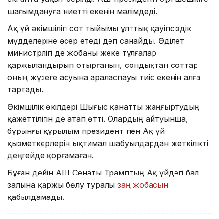
шағымдануға ниетті екенін мәлімдеді.
Ақ үй әкімшілігі сот тыйымы ұлттық қауіпсіздік
мүдделеріне әсер етеді деп санайды. Әділет
министрлігі де жобаны жеке тұлғалар
қаржыландырып отырғанын, сондықтан соттар
оның жүзеге асуына араласпауы тиіс екенін алға
тартады.
Әкімшілік өкілдері Шығыс қанатты жаңғыртудың
қажеттілігін де атап өтті. Олардың айтуынша,
бұрынғы құрылым президент пен Ақ үй
қызметкерлерін ықтимал шабуылдардан жеткілікті
деңгейде қорғамаған.
Бұған дейін АҚШ Сенаты Трамптың Ақ үйдегі бал
залына қаржы бөлу туралы
заң жобасын
қабылдамады.