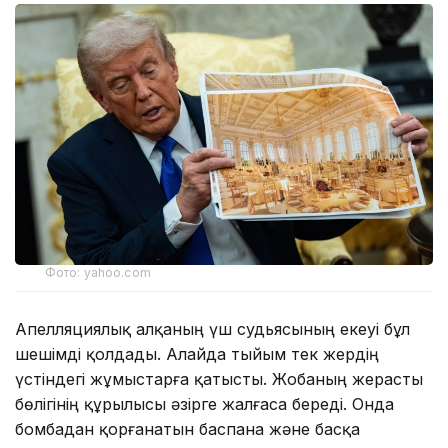
Фото: yahoo.com
Апелляциялық алқаның үш судьясының екеуі бұл
шешімді қолдады. Алайда тыйым тек жердің
үстіндегі жұмыстарға қатысты. Жобаның жерасты
бөлігінің құрылысы әзірге жалғаса береді. Онда
бомбадан қорғанатын баспана және басқа