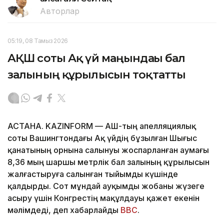
Авторлар
05:19, 08 Тамыз 2026
АҚШ соты Ақ үй маңындағы бал
залының құрылысын тоқтатты
АСТАНА. KAZINFORM — АҚШ-тың апелляциялық
соты Вашингтондағы Ақ үйдің бұзылған Шығыс
қанатының орнына салынуы жоспарланған аумағы
8,36 мың шаршы метрлік бал залының құрылысын
жалғастыруға салынған тыйымды күшінде
қалдырды. Сот мұндай ауқымды жобаны жүзеге
асыру үшін Конгрестің мақұлдауы қажет екенін
мәлімдеді, деп хабарлайды
BBC
.