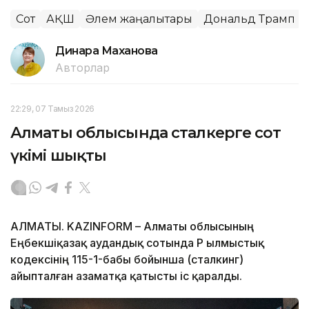
Сот
АҚШ
Әлем жаңалықтары
Дональд Трамп
Динара Маханова
Авторлар
22:29, 07 Тамыз 2026
Алматы облысында сталкерге сот
үкімі шықты
АЛМАТЫ. KAZINFORM – Алматы облысының
Еңбекшіқазақ аудандық сотында ҚР Қылмыстық
кодексінің 115-1-бабы бойынша (сталкинг)
айыпталған азаматқа қатысты іс қаралды.