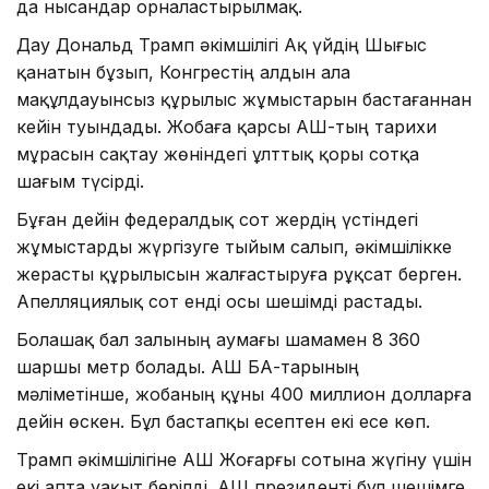
да нысандар орналастырылмақ.
Дау Дональд Трамп әкімшілігі Ақ үйдің Шығыс
қанатын бұзып, Конгрестің алдын ала
мақұлдауынсыз құрылыс жұмыстарын бастағаннан
кейін туындады. Жобаға қарсы АҚШ-тың тарихи
мұрасын сақтау жөніндегі ұлттық қоры сотқа
шағым түсірді.
Бұған дейін федералдық сот жердің үстіндегі
жұмыстарды жүргізуге тыйым салып, әкімшілікке
жерасты құрылысын жалғастыруға рұқсат берген.
Апелляциялық сот енді осы шешімді растады.
Болашақ бал залының аумағы шамамен 8 360
шаршы метр болады. АҚШ БАҚ-тарының
мәліметінше, жобаның құны 400 миллион долларға
дейін өскен. Бұл бастапқы есептен екі есе көп.
Трамп әкімшілігіне АҚШ Жоғарғы сотына жүгіну үшін
екі апта уақыт берілді. АҚШ президенті бұл шешімге