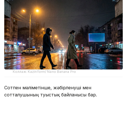
Коллаж: Kazinform/ Nano Banana Pro
Сотпен мәліметінше, жәбірленуші мен
сотталушының туыстық байланысы бар.
Жәбірленушінің күйеуі сотталушымен бірге
тұратын әйелдің туған бауыры. Жәбірленушінің
үйінде кәмелетке толмаған жиені тұрады.
Сотталушы бірге тұратын әйелінің баласын заңсыз