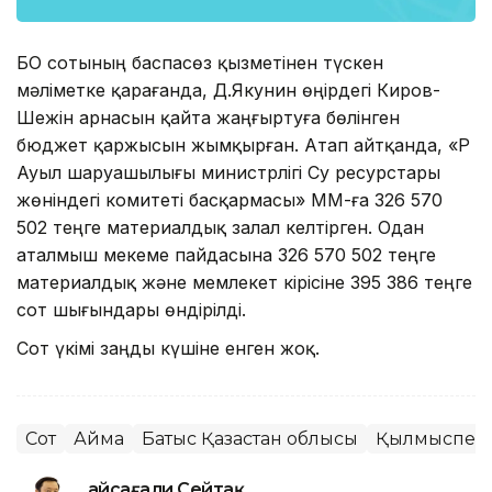
БҚО сотының баспасөз қызметінен түскен
мәліметке қарағанда, Д.Якунин өңірдегі Киров-
Шежін арнасын қайта жаңғыртуға бөлінген
бюджет қаржысын жымқырған. Атап айтқанда, «ҚР
Ауыл шаруашылығы министрлігі Су ресурстары
жөніндегі комитеті басқармасы» ММ-ға 326 570
502 теңге материалдық залал келтірген. Одан
аталмыш мекеме пайдасына 326 570 502 теңге
материалдық және мемлекет кірісіне 395 386 теңге
сот шығындары өндірілді.
Сот үкімі заңды күшіне енген жоқ.
Сот
Аймақ
Батыс Қазақстан облысы
Қылмыспен 
Ғайсағали Сейтақ