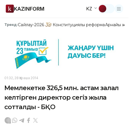
KAZINFORM
KZ
Сайлау-2026
Конституциялық реформа
Арнайы жо
Тренд:
01:32, 28 Қараша 2014
Мемлекетке 326,5 млн. астам залал
келтірген директор сегіз жылға
сотталды - БҚО