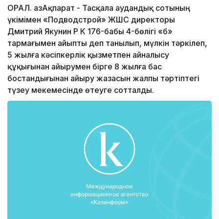
ОРАЛ. ҚазАқпарат - Тасқала аудандық сотының
үкімімен «Подводстрой» ЖШС директоры
Дмитрий Якунин ҚР ҚК 176-бабы 4-бөлігі «б»
тармағымен айыпты деп танылып, мүлкін тәркілеп,
5 жылға кәсіпкерлік қызметпен айналысу
құқығынан айырумен бірге 8 жылға бас
бостандығынан айыру жазасын жалпы тәртіптегі
түзеу мекемесінде өтеуге сотталды.