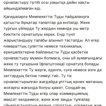
орналастыру тәртібі осы уақытқа дейін нақты
айқындалмаған еді.
Қағидаларға Мемлекеттік Туды пайдалануға
қатысты бірқатар талаптар да енгізілді. Жеке
тұрғын үйлерде Ту жерден кемінде үш метр
биіктікте орнатылуы керек. Енді түнгі
жарықтандыру талабы алынып тасталды. Ал егер
ғимараттың сәулеттік немесе техникалық
ерекшеліктеріне байланысты Туды қасбетке
орналастыру мүмкін болмаса, оны үй аумағындағы
жеке ту тұғырына (флагштокқа) орнатуға болады.
Мемлекеттік Ту жерге, еденге, суға немесе өзге де
заттардың бетіне тимеуі тиіс. Ту тік
орналастырылған жағдайда ұлттық өрнек матаның
жоғарғы жағында болуы қажет. Сондай-ақ
Мемлекеттік Туды егер олар коммерциялық
мақсат көздемесе, жеке және заңды тұлғалар
ұйымдастыратын мәдени, спорттық, қоғамдық және