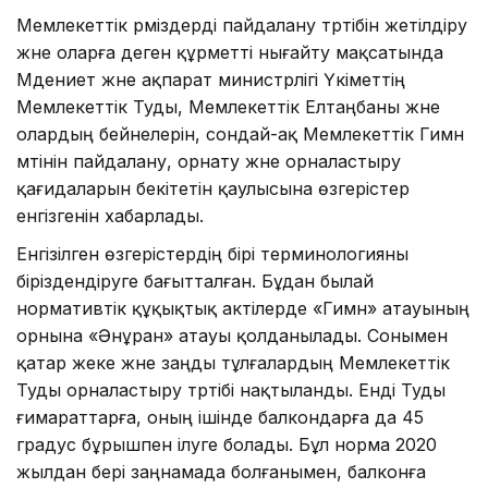
Мемлекеттік рәміздерді пайдалану тәртібін жетілдіру
және оларға деген құрметті нығайту мақсатында
Мәдениет және ақпарат министрлігі Үкіметтің
Мемлекеттік Туды, Мемлекеттік Елтаңбаны және
олардың бейнелерін, сондай-ақ Мемлекеттік Гимн
мәтінін пайдалану, орнату және орналастыру
қағидаларын бекітетін қаулысына өзгерістер
енгізгенін хабарлады.
Енгізілген өзгерістердің бірі терминологияны
біріздендіруге бағытталған. Бұдан былай
нормативтік құқықтық актілерде «Гимн» атауының
орнына «Әнұран» атауы қолданылады. Сонымен
қатар жеке және заңды тұлғалардың Мемлекеттік
Туды орналастыру тәртібі нақтыланды. Енді Туды
ғимараттарға, оның ішінде балкондарға да 45
градус бұрышпен ілуге болады. Бұл норма 2020
жылдан бері заңнамада болғанымен, балконға