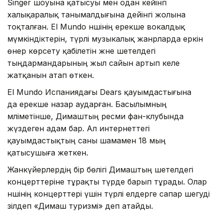
Singer шоуына қатысуы мен одан кейінгі
халықаралық танымалдығына дейінгі жолына
тоқталған. El Mundo әншінің ерекше вокалдық
мүмкіндіктерін, түрлі музыкалық жанрларда еркін
өнер көрсету қабілетін және шетелдегі
тыңдармандарының жыл сайын артып келе
жатқанын атап өткен.
El Mundo Испаниядағы Dears қауымдастығына
да ерекше назар аударған. Басылымның
мәліметінше, Димаштың ресми фан-клубында
жүздеген адам бар. Ал интернеттегі
қауымдастықтың саны шамамен 18 мың
қатысушыға жеткен.
Жанкүйерлердің бір бөлігі Димаштың шетелдегі
концерттеріне тұрақты түрде барып тұрады. Олар
әншінің концерттері үшін түрлі елдерге сапар шегуді
әзілдеп «Димаш туризмі» деп атайды.