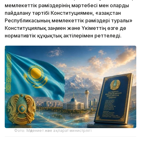
мемлекеттік рәміздерінің мәртебесі мен оларды
пайдалану тәртібі Конституциямен, «Қазақстан
Республикасының мемлекеттік рәміздері туралы»
Конституциялық заңмен және Үкіметтің өзге де
нормативтік құқықтық актілерімен реттеледі.
Фото: Мәдениет және ақпарат министрлігі