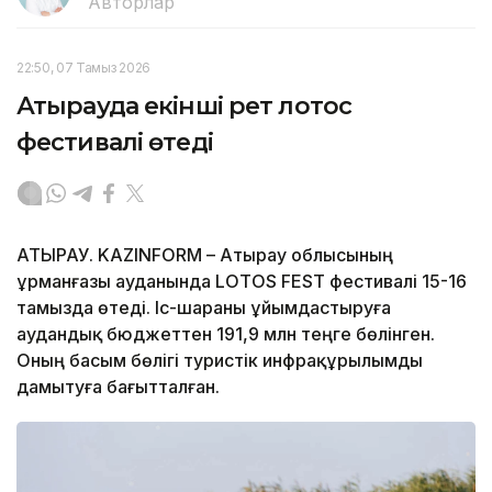
Авторлар
22:50, 07 Тамыз 2026
Атырауда екінші рет лотос
фестивалі өтеді
АТЫРАУ. KAZINFORM – Атырау облысының
Құрманғазы ауданында LOTOS FEST фестивалі 15-16
тамызда өтеді. Іс-шараны ұйымдастыруға
аудандық бюджеттен 191,9 млн теңге бөлінген.
Оның басым бөлігі туристік инфрақұрылымды
дамытуға бағытталған.