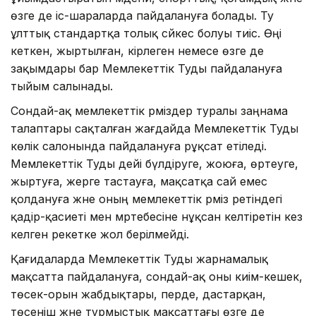
өзге де іс-шараларда пайдалануға болады. Ту
ұлттық стандартқа толық сәйкес болуы тиіс. Өңі
кеткен, жыртылған, кірлеген немесе өзге де
зақымдары бар Мемлекеттік Туды пайдалануға
тыйым салынады.
Сондай-ақ мемлекеттік рәміздер туралы заңнама
талаптары сақталған жағдайда Мемлекеттік Туды
көлік салонында пайдалануға рұқсат етіледі.
Мемлекеттік Туды әдейі бүлдіруге, жоюға, өртеуге,
жыртуға, жерге тастауға, мақсатқа сай емес
қолдануға және оның мемлекеттік рәміз ретіндегі
қадір-қасиеті мен мәртебесіне нұқсан келтіретін кез
келген әрекетке жол берілмейді.
Қағидаларда Мемлекеттік Туды жарнамалық
мақсатта пайдалануға, сондай-ақ оны киім-кешек,
төсек-орын жабдықтары, перде, дастарқан,
төсеніш және тұрмыстық мақсаттағы өзге де