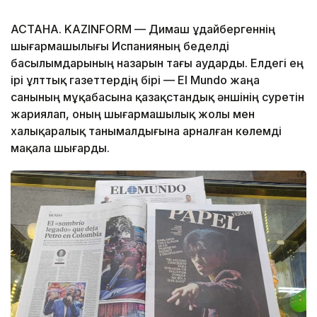
АСТАНА. KAZINFORM — Димаш Құдайбергеннің
шығармашылығы Испанияның беделді
басылымдарының назарын тағы аударды. Елдегі ең
ірі ұлттық газеттердің бірі — El Mundo жаңа
санының мұқабасына қазақстандық әншінің суретін
жариялап, оның шығармашылық жолы мен
халықаралық танымалдығына арналған көлемді
мақала шығарды.