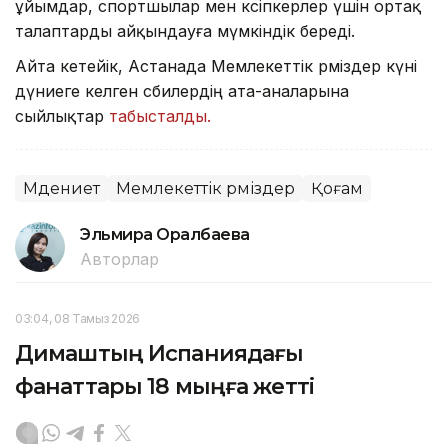
ұйымдар, спортшылар мен кәсіпкерлер үшін ортақ
талаптарды айқындауға мүмкіндік береді.
Айта кетейік, Астанада Мемлекеттік рәміздер күні
дүниеге келген сәбилердің ата-аналарына
сыйлықтар
табысталды.
Мәдениет
Мемлекеттік рәміздер
Қоғам
Эльмира Оралбаева
Авторлар
03:04, 08 Тамыз 2026
Димаштың Испаниядағы
фанаттары 18 мыңға жетті