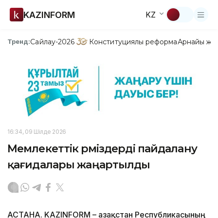
KAZINFORM
KZ
Сайлау-2026
Конституциялық реформа
Арнайы жо
Тренд:
16:34, 09 Шілде 2026
Мемлекеттік рәміздерді пайдалану
қағидалары жаңартылды
АСТАНА. KAZINFORM – Қазақстан Республикасының