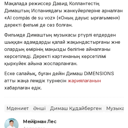
Мақалада режиссер Давид Коллантестің
Димаштың Испаниядағы жанкүйерлеріне арналған
«Al compás de su voz» («Оның дауыс ырғағымен»)
деректі фильмі де сөз болған.
Фильмде Димаштың музыкасы әртүрлі елдерден
шыққан адамдарды қалай жақындастырғаны және
олардың өмірінің маңызды бөлігіне айналғаны
көрсетіледі. Деректі картинаның көрсетілімі
қыркүйек айына жоспарланған.
Еске салайық, бұған дейін Димаш DiMENSIONS
атты жаңа әлемдік турнесін
жариялағанын
хабарлаған едік.
Мәдениет
Әнші
Димаш Құдайберген
Музыка
Мейірман Лес