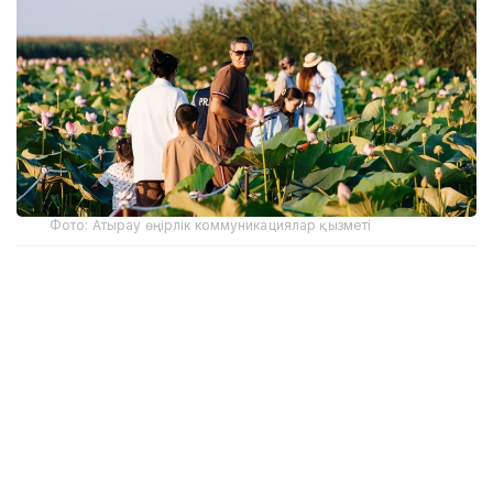
Фото: Атырау өңірлік коммуникациялар қызметі
Құрманғазы аудандық әкімдігінің мәліметінше, лотос
гүлдейтін алқап қыркүйек айының соңына дейін
келушілер үшін ашық болады. Фестивалді
ұйымдастыруға бөлінген 191,9 млн теңгенің 131,9
млн теңгесі инфрақұрылымдық жобаларға, 60 млн
теңгесі мәдени бағдарламаға қарастырылған.