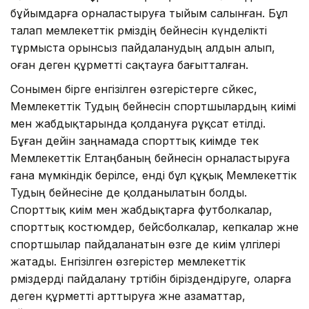
бұйымдарға орналастыруға тыйым салынған. Бұл
талап мемлекеттік рәміздің бейнесін күнделікті
тұрмыста орынсыз пайдаланудың алдын алып,
оған деген құрметті сақтауға бағытталған.
Сонымен бірге енгізілген өзгерістерге сәйкес,
Мемлекеттік Тудың бейнесін спортшылардың киімі
мен жабдықтарында қолдануға рұқсат етілді.
Бұған дейін заңнамада спорттық киімде тек
Мемлекеттік Елтаңбаның бейнесін орналастыруға
ғана мүмкіндік берілсе, енді бұл құқық Мемлекеттік
Тудың бейнесіне де қолданылатын болды.
Спорттық киім мен жабдықтарға футболкалар,
спорттық костюмдер, бейсболкалар, кепкалар және
спортшылар пайдаланатын өзге де киім үлгілері
жатады. Енгізілген өзгерістер мемлекеттік
рәміздерді пайдалану тәртібін біріздендіруге, оларға
деген құрметті арттыруға және азаматтар,