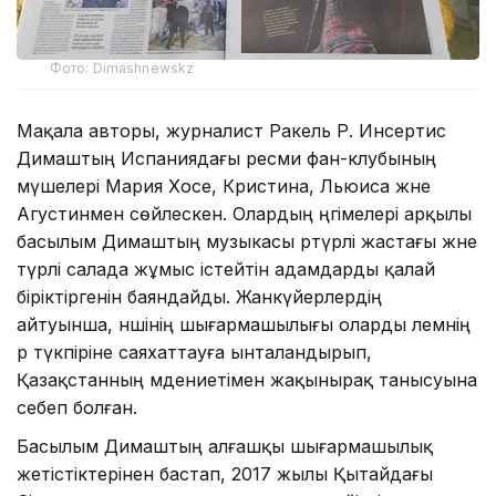
Фото: Dimashnewskz
Мақала авторы, журналист Ракель Р. Инсертис
Димаштың Испаниядағы ресми фан-клубының
мүшелері Мария Хосе, Кристина, Льюиса және
Агустинмен сөйлескен. Олардың әңгімелері арқылы
басылым Димаштың музыкасы әртүрлі жастағы және
түрлі салада жұмыс істейтін адамдарды қалай
біріктіргенін баяндайды. Жанкүйерлердің
айтуынша, әншінің шығармашылығы оларды әлемнің
әр түкпіріне саяхаттауға ынталандырып,
Қазақстанның мәдениетімен жақынырақ танысуына
себеп болған.
Басылым Димаштың алғашқы шығармашылық
жетістіктерінен бастап, 2017 жылы Қытайдағы