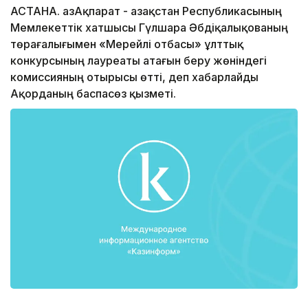
АСТАНА. ҚазАқпарат - Қазақстан Республикасының
Мемлекеттік хатшысы Гүлшара Әбдіқалықованың
төрағалығымен «Мерейлі отбасы» ұлттық
конкурсының лауреаты атағын беру жөніндегі
комиссияның отырысы өтті, деп хабарлайды
Ақорданың баспасөз қызметі.