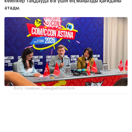
кейіпкер таңдауда өзі үшін ең маңызды қағиданы
атады.
Фото: Назерке Сүйіндік/Kazinform
Comic Con Astana 2026 аясында өткен баспасөз
мәслихатында актер әр ұсынылған рөлге келісе
бермейтінін айтты.
— Мен сомдайтын кейіпкерді түсіне алуым