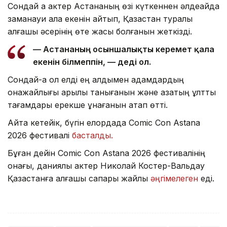
Сондай ақ актер Астананың өзі күткеннен әлдеқайда
заманауи қала екенін айтып, Қазақстан туралы
алғашқы әсерінің өте жақсы болғанын жеткізді.
— Астананың осыншалықты керемет қала
екенін білмеппін, — деді ол.
Сондай-ақ ол елді ең алдымен адамдардың
қонақжайлығы арқылы танығанын және қазақтың ұлттық
тағамдары ерекше ұнағанын атап өтті.
Айта кетейік, бүгін елордада Comic Con Astana
2026 фестивалі
басталды.
Бұған дейін Comic Con Astana 2026 фестивалінің
қонағы, даниялық актер Николай Костер-Вальдау
Қазақстанға алғашқы сапары жайлы
әңгімелеген
еді.