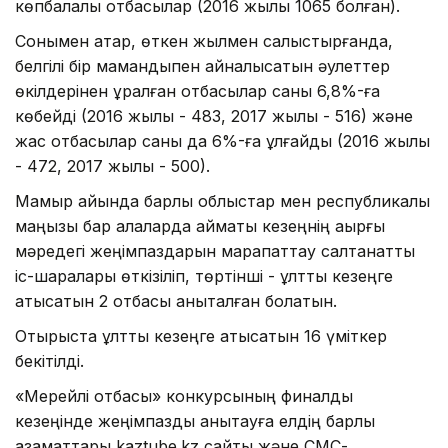
көпбалалы отбасылар (2016 жылы 1065 болған).
Сонымен қатар, өткен жылмен салыстырғанда,
белгілі бір мамандықпен айналысатын әулеттер
өкілдерінен құралған отбасылар саны 6,8%-ға
көбейді (2016 жылы - 483, 2017 жылы - 516) және
жас отбасылар саны да 6%-ға ұлғайды (2016 жылы
- 472, 2017 жылы - 500).
Мамыр айында барлық облыстар мен республикалық
маңызы бар қалаларда аймақтық кезеңнің ақырғы
мәредегі жеңімпаздарын марапаттау салтанатты
іс-шаралары өткізіліп, төртінші - ұлттық кезеңге
қатысатын 2 отбасы анықталған болатын.
Отырыста ұлттық кезеңге қатысатын 16 үміткер
бекітілді.
«Мерейлі отбасы» конкурсының финалдық
кезеңінде жеңімпазды анықтауға елдің барлық
азаматтары kaztube.kz сайты және СМС-