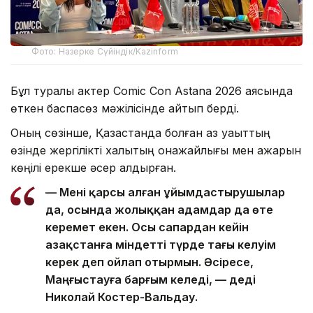
Фото: Назерке Сүйіндік/Kazinform
Бұл туралы актер Comic Con Astana 2026 аясында
өткен баспасөз мәжілісінде айтып берді.
Оның сөзінше, Қазақстанда болған аз уақыттың
өзінде жергілікті халықтың қонақжайлығы мен ақжарқын
көңілі ерекше әсер қалдырған.
— Мені қарсы алған ұйымдастырушылар
да, осында жолыққан адамдар да өте
керемет екен. Осы сапардан кейін
Қазақстанға міндетті түрде тағы келуім
керек деп ойлап отырмын. Әсіресе,
Маңғыстауға барғым келеді, — деді
Николай Костер-Вальдау.