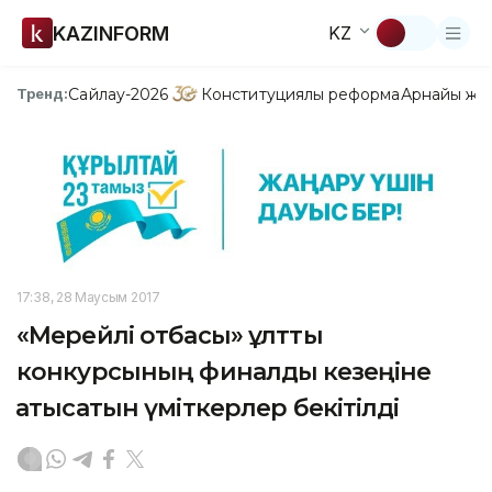
KAZINFORM
KZ
Сайлау-2026
Конституциялық реформа
Арнайы жо
Тренд:
17:38, 28 Маусым 2017
«Мерейлі отбасы» ұлттық
конкурсының финалдық кезеңіне
қатысатын үміткерлер бекітілді