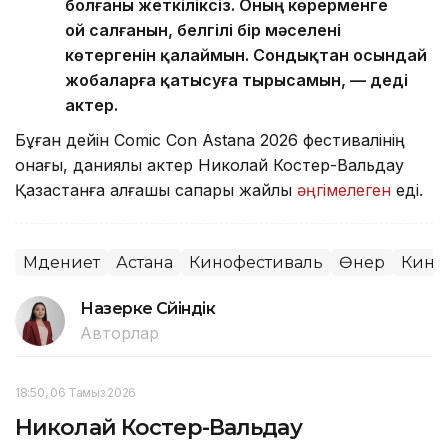
болғаны жеткіліксіз. Оның көрерменге
ой салғанын, белгілі бір мәселені
көтергенін қалаймын. Сондықтан осындай
жобаларға қатысуға тырысамын, — деді
актер.
Бұған дейін Comic Con Astana 2026 фестивалінің
қонағы, даниялық актер Николай Костер-Вальдау
Қазақстанға алғашқы сапары жайлы
әңгімелеген
еді.
Мәдениет
Астана
Кинофестиваль
Өнер
Кино
Назерке Сүйіндік
Авторлар
18:50, 06 Тамыз 2026
Николай Костер-Вальдау