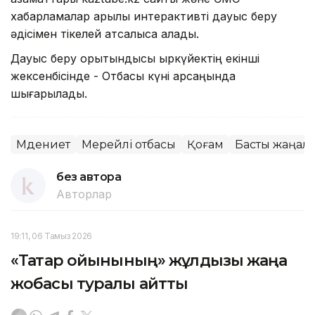
хабарламалар арқылы интерактивті дауыс беру
әдісімен тікелей атсалыса алады.
Дауыс беру қорытындысы қыркүйектің екінші
жексенбісінде - Отбасы күні қарсаңында
шығарылады.
Мәдениет
Мерейлі отбасы
Қоғам
Басты жаңал
без автора
Авторлар
19:11, 06 Тамыз 2026
«Тақтар ойынының» жұлдызы жаңа
жобасы туралы айтты