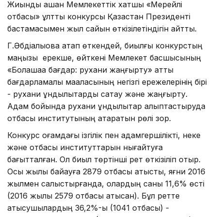
Жиынды ашқан Мемлекеттік хатшы «Мерейлі
отбасы» ұлттық конкурсы Қазақстан Президенті
бастамасымен жыл сайын өткізілетіндігін айтты.
Г.Әбдіқалықова атап өткендей, биылғы конкурстың
маңызы ерекше, өйткені Мемлекет басшысының
«Болашаққа бағдар: рухани жаңғырту» атты
бағдарламалық мақаласының негізгі ережелерінің бірі
- рухани құндылықтарды сақтау және жаңғырту.
Адам бойында рухани құндылықтар қалыптастыруда
отбасы институтының атқаратын рөлі зор.
Конкурс қоғамдағы ізгілік пен адамгершілікті, неке
және отбасы институттарын нығайтуға
бағытталған. Ол биыл төртінші рет өткізіліп отыр.
Осы жылы байқауға 2879 отбасы қатысты, яғни 2016
жылмен салыстырғанда, олардың саны 11,6% өсті
(2016 жылы 2579 отбасы қатысқан). Бұл ретте
қатысушылардың 36,2%-ы (1041 отбасы) -