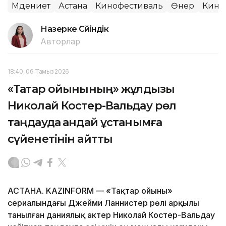
Мәдениет
Астана
Кинофестиваль
Өнер
Кино
Назерке Сүйіндік
Авторлар
18:40, 06 Тамыз 2026
«Тақтар ойынының» жұлдызы
Николай Костер-Вальдау рөл
таңдауда қандай ұстанымға
сүйенетінін айтты
АСТАНА. KAZINFORM — «Тақтар ойыны»
сериалындағы Джейми Ланнистер рөлі арқылы
танылған даниялық актер Николай Костер-Вальдау