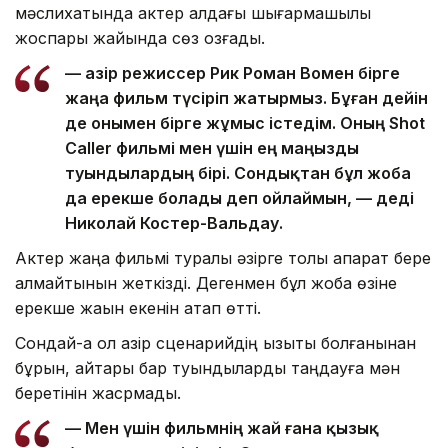
мәслихатында актер алдағы шығармашылық
жоспары жайында сөз қозғады.
— Қазір режиссер Рик Роман Вомен бірге
жаңа фильм түсіріп жатырмыз. Бұған дейін
де онымен бірге жұмыс істедім. Оның Shot
Caller фильмі мен үшін ең маңызды
туындылардың бірі. Сондықтан бұл жоба
да ерекше болады деп ойлаймын, — деді
Николай Костер-Вальдау.
Актер жаңа фильмі туралы әзірге толық ақпарат бере
алмайтынын жеткізді. Дегенмен бұл жоба өзіне
ерекше жақын екенін атап өтті.
Сондай-ақ ол қазір сценарийдің қызықты болғанынан
бұрын, айтары бар туындыларды таңдауға мән
беретінін жасрмады.
— Мен үшін фильмнің жай ғана қызық