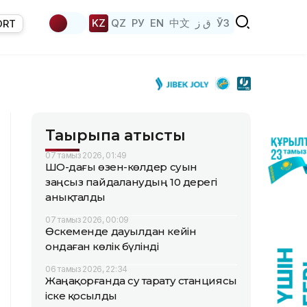
KZ
QZ
РУ
EN
中文
ق ز
ЎЗ
ORT
Тақырыпқа қатысты
07 тамыз 2026, 01:49
ШҚО-дағы өзен-көлдер суын
заңсыз пайдаланудың 10 дерегі
анықталды
07 тамыз 2026, 00:09
Өскеменде дауылдан кейін
ондаған көлік бүлінді
06 тамыз 2026, 22:34
Жаңақорғанда су тарату станциясы
іске қосылды