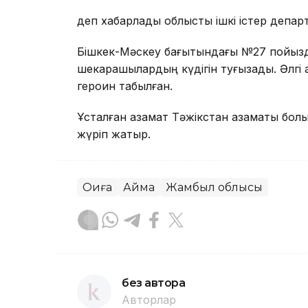
деп хабарлады облыстық ішкі істер департ
Бішкек-Мәскеу бағытындағы №27 пойызд
шекарашылардың күдігін туғызады. Әлгі 
героин табылған.
Ұсталған азамат Тәжікстан азаматы болы
жүріп жатыр.
Оқиға
Аймақ
Жамбыл облысы
без автора
Авторлар