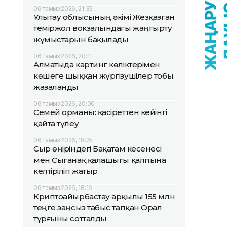
06 тамыз 2026, 21:35
Ұлытау облысының әкімі Жезқазған
теміржол вокзалындағы жаңғырту
жұмыстарын бақылады
06 тамыз 2026, 20:11
Алматыда картинг көліктерімен
көшеге шыққан жүргізушілер тобы
жазаланды
06 тамыз 2026, 20:00
Семей орманы: қасіреттен кейінгі
қайта түлеу
06 тамыз 2026, 18:25
Сыр өңіріндегі Бақатам кесенесі
мен Сығанақ қалашығы қалпына
келтіріліп жатыр
06 тамыз 2026, 18:16
Криптоайырбастау арқылы 155 млн
теңге заңсыз табыс тапқан Орал
тұрғыны сотталды