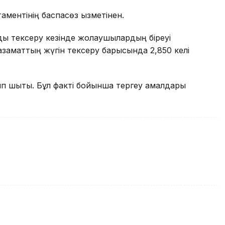
аментінің баспасөз қызметінен.
ы тексеру кезінде жолаушылардың біреуі
азаматтың жүгін тексеру барысында 2,850 келі
п шықты. Бұл факті бойынша тергеу амалдары