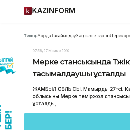
KAZINFORM
Ақорда
Тағайындау
Заң және тәртіп
Дерекқор
Тренд:
07:58, 27 Мамыр 2010
Мерке стансысында Тәжік
тасымалдаушы ұсталды
ЖАМБЫЛ ОБЛЫСЫ. Мамырдың 27-сі. Қа
облысының Мерке теміржол стансысы
ұсталды,