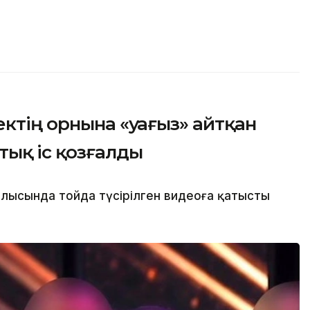
ектің орнына «уағыз» айтқан
тық іс қозғалды
блысында тойда түсірілген видеоға қатысты