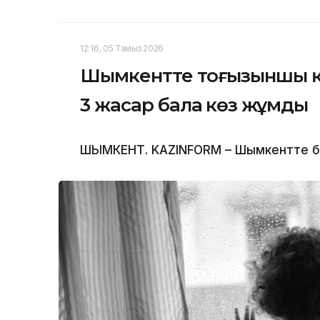
12:16, 05 Тамыз 2026
Шымкентте тоғызыншы қа
3 жасар бала көз жұмды
ШЫМКЕНТ. KAZINFORM – Шымкентте бүлд