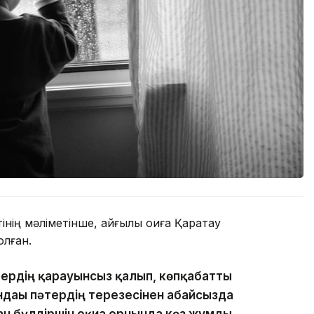
ің мәліметінше, қайғылы оқиға Қаратау
лған.
тердің қарауынсыз қалып, көпқабатты
ндағы пәтердің терезесінен абайсызда
ан бүлдіршін оқиға орнында көз жұмды,