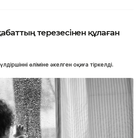
баттың терезесінен құлаған
іршіннің өліміне әкелген оқиға тіркелді.