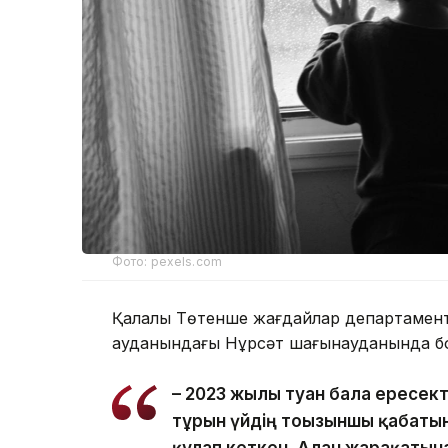
Фото: pexels.com
Қалалық Төтенше жағдайлар департаментін
ауданындағы Нұрсәт шағынауданында бо
– 2023 жылы туған бала ересек
тұрғын үйдің тоғызыншы қабаты
құлап кеткен. Алған жарақатын