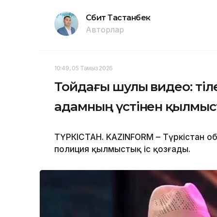
Сәбит Тастанбек
Авторлар
10:49, 05 Тамыз 2026
Тойдағы шулы видео: тіл
адамның үстінен қылмыс
ТҮРКІСТАН. KAZINFORM – Түркістан о
полиция қылмыстық іс қозғады.