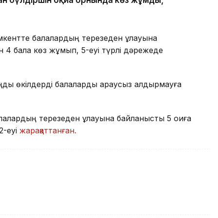
ентте балалардың терезеден құлауына
н 4 бала көз жұмып, 5-еуі түрлі дәрежеде
ңды өкілдерді балаларды қараусыз қалдырмауға
алардың терезеден құлауына байланысты 5 оқиға
2-еуі
жарақаттанған.