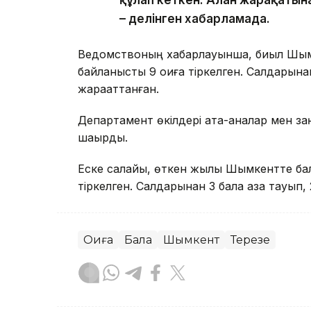
– делінген хабарламада.
Ведомствоның хабарлауынша, биыл Шымк
байланысты 9 оқиға тіркелген. Салдарына
жарақаттанған.
Департамент өкілдері ата-аналар мен за
шақырды.
Еске салайық, өткен жылы Шымкентте бал
тіркелген. Салдарынан 3 бала қаза тауып, 
Оқиға
Бала
Шымкент
Терезе