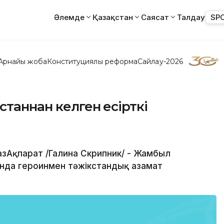
Әлемде
Қазақстан
Саясат
Талдау
SP
Арнайы жоба
Конституциялық реформа
Сайлау-2026
станнан келген есірткі
зАқпарат /Галина Скрипник/ - Жамбыл
нда героинмен тәжікстандық азамат