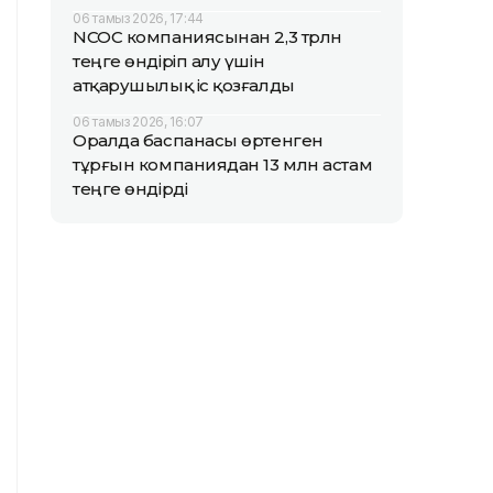
06 тамыз 2026, 17:44
NCOC компаниясынан 2,3 трлн
теңге өндіріп алу үшін
атқарушылық іс қозғалды
06 тамыз 2026, 16:07
Оралда баспанасы өртенген
тұрғын компаниядан 13 млн астам
теңге өндірді