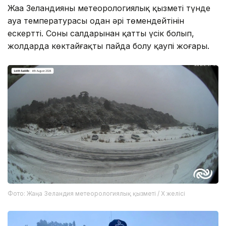
Жаңа Зеландияның метеорологиялық қызметі түнде
ауа температурасы одан әрі төмендейтінін
ескертті. Соның салдарынан қатты үсік болып,
жолдарда көктайғақтың пайда болу қаупі жоғары.
Фото: Жаңа Зеландия метеорологиялық қызметі / X желісі