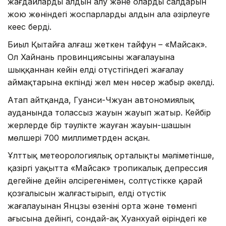
жағдайлардың алдын алу және олардың салдарын
жою жөніндегі жоспарларды алдын ала әзірлеуге
кеңес берді.
Биыл Қытайға алғаш жеткен тайфун – «Майсак».
Ол Хайнань провинциясының жағалауына
шыққаннан кейін елдің оңтүстігіндегі жағалау
аймақтарына екпінді жел мен нөсер жаңбыр әкелді.
Атап айтқанда, Гуанси-Чжуан автономиялық
ауданында толассыз жауын жауып жатыр. Кейбір
жерлерде бір тәулікте жауған жауын-шашын
мөлшері 700 миллиметрден асқан.
Ұлттық метеорологиялық орталықтың мәліметінше,
қазіргі уақытта «Майсак» тропикалық депрессия
деңгейіне дейін әлсірегенімен, солтүстікке қарай
қозғалысын жалғастырып, елдің оңтүстік
жағалауынан Янцзы өзенінің орта және төменгі
ағысына дейінгі, сондай-ақ Хуанхуай өңіріндегі кең