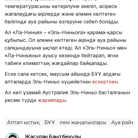
температурасының көтерілуіне әкеліп, әсіресе
жағалаудағы өңірлерде және әлемнің көптеген
бөлігінде ауа райының өзгеруіне себеп болады.
Ал «Ла-Нинья» – «Эль-Ниньоға» қарама-қарсы
құбылыс. Ол әлемнің көптеген өңірінде ауа райының
салқындауына ықпал етеді. Ал «Эль-Ниньо» мен
«Ла-Ниньяның» ауысу кезеңінде бейтарап, яғни
табиғи климаттық жағдайлар байқалады.
Еске сала кетсек, маусым айында БҰҰ алдағы
апталарда Эль-Ниньо күшейетінін
ескерткен
.
Ал көп ұзамай Аустралия Эль-Ниньо басталғанын
ресми түрде
жариялады
.
Аптап ыстық
БҰҰ
Әлем жаңалықтары
Ауа райы
Жасұлан Бақытбекұлы