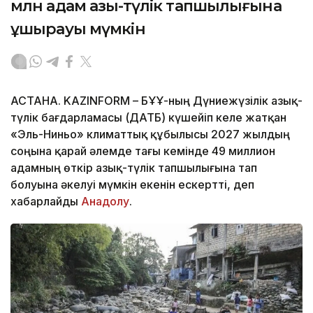
млн адам азық-түлік тапшылығына
ұшырауы мүмкін
АСТАНА. KAZINFORM – БҰҰ-ның Дүниежүзілік азық-
түлік бағдарламасы (ДАТБ) күшейіп келе жатқан
«Эль-Ниньо» климаттық құбылысы 2027 жылдың
соңына қарай әлемде тағы кемінде 49 миллион
адамның өткір азық-түлік тапшылығына тап
болуына әкелуі мүмкін екенін ескертті, деп
хабарлайды
Анадолу
.