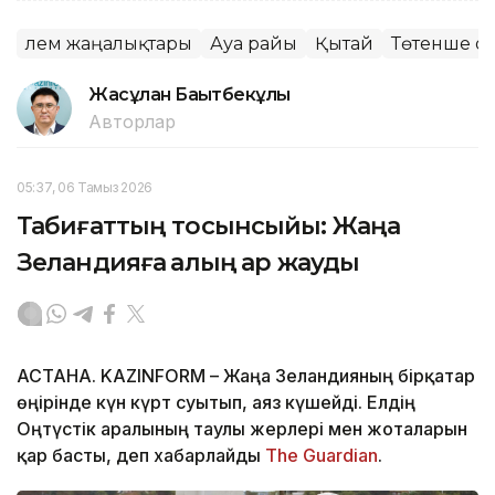
Әлем жаңалықтары
Ауа райы
Қытай
Төтенше оқ
Жасұлан Бақытбекұлы
Авторлар
05:37, 06 Тамыз 2026
Табиғаттың тосынсыйы: Жаңа
Зеландияға қалың қар жауды
АСТАНА. KAZINFORM – Жаңа Зеландияның бірқатар
өңірінде күн күрт суытып, аяз күшейді. Елдің
Оңтүстік аралының таулы жерлері мен жоталарын
қар басты, деп хабарлайды
The Guardian
.