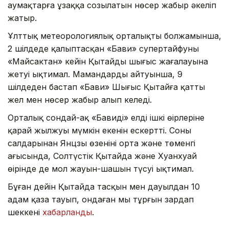
аумақтарға ұзаққа созылатын нөсер жаңбыр әкеліп
жатыр.
Ұлттық метеорологиялық орталықтың болжамынша,
2 шілдеде қалыптасқан «Бави» супертайфуны
«Майсактан» кейін Қытайдың шығыс жағалауына
жетуі ықтимал. Мамандардың айтуынша, 9
шілдеден бастап «Бави» Шығыс Қытайға қатты
жел мен нөсер жаңбыр алып келеді.
Орталық сондай-ақ «Бавидің» елдің ішкі өңірлеріне
қарай жылжуы мүмкін екенін ескертті. Соның
салдарынан Янцзы өзенінің орта және төменгі
ағысында, Солтүстік Қытайда және Хуанхуай
өңірінде де мол жауын-шашын түсуі ықтимал.
Бұған дейін Қытайда тасқын мен дауылдан 10
адам қаза тауып, ондаған мың тұрғын зардап
шеккені
хабарланды
.