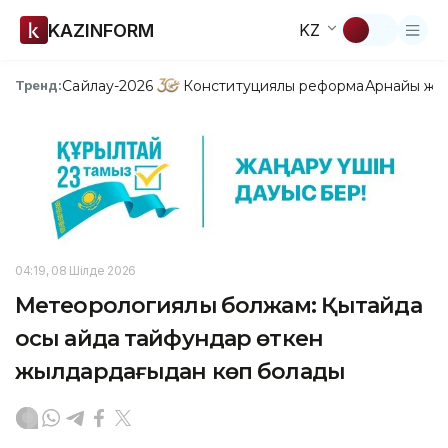
KAZINFORM
KZ
Сайлау-2026
Конституциялық реформа
Арнайы жо
Тренд:
04:19, 08 Шілде 2026
Метеорологиялық болжам: Қытайда
осы айда тайфундар өткен
жылдардағыдан көп болады