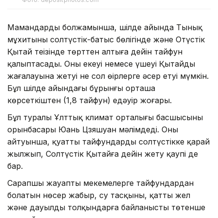
Мамандардың болжамынша, шілде айында Тынық
мұхитының солтүстік-батыс бөлігінде және Оңтүстік
Қытай теңізінде төрттен алтыға дейін тайфун
қалыптасады. Оның екеуі немесе үшеуі Қытайдың
жағалауына жетуі не сол өңірлерге әсер етуі мүмкін.
Бұл шілде айындағы бұрынғы орташа
көрсеткіштен (1,8 тайфун) едәуір жоғары.
Бұл туралы Ұлттық климат орталығы басшысының
орынбасары Юань Цзяшуан мәлімдеді. Оның
айтуынша, қуатты тайфундардың солтүстікке қарай
жылжып, Солтүстік Қытайға дейін жету қаупі де
бар.
Сарапшы жауапты мекемелерге тайфундардан
болатын нөсер жаңбыр, су тасқыны, қатты жел
және дауылды толқындарға байланысты төтенше