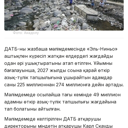
Фото: Анадолу
ДАТБ-ның жазбаша мәлімдемесінде «Эль-Ниньо»
аштықпен күресіп жатқан елдердегі жағдайды
одан әрі ушықтыратыны атап өтілген. Ұйымның
бағалауынша, 2027 жылдың соңына қарай өткір
азық-түлік тапшылығына ұшырайтын адамдар
саны 225 миллионнан 274 миллионға дейін артады.
Мәлімдемеде осылайша тағы кемінде 49 миллион
адамның өткір азық-түлік тапшылығы жағдайына
тап болатыны айтылған.
Мәлімдемеде келтірілген ДАТБ атқарушы
директорының міндетін атқарушы Карл Скаудың