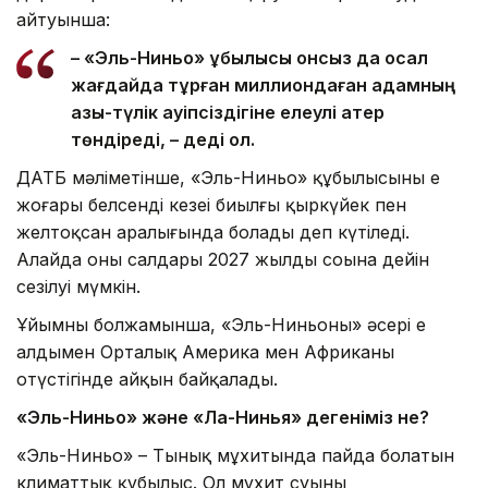
айтуынша:
– «Эль-Ниньо» құбылысы онсыз да осал
жағдайда тұрған миллиондаған адамның
азық-түлік қауіпсіздігіне елеулі қатер
төндіреді, – деді ол.
ДАТБ мәліметінше, «Эль-Ниньо» құбылысының ең
жоғары белсенді кезеңі биылғы қыркүйек пен
желтоқсан аралығында болады деп күтіледі.
Алайда оның салдары 2027 жылдың соңына дейін
сезілуі мүмкін.
Ұйымның болжамынша, «Эль-Ниньоның» әсері ең
алдымен Орталық Америка мен Африканың
оңтүстігінде айқын байқалады.
«Эль-Ниньо» және «Ла-Нинья» дегеніміз не?
«Эль-Ниньо» – Тынық мұхитында пайда болатын
климаттық құбылыс. Ол мұхит суының