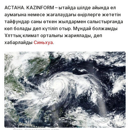
АСТАНА. KAZINFORM – Қытайда шілде айында ел
аумағына немесе жағалаудағы өңірлерге жететін
тайфундар саны өткен жылдармен салыстырғанда
көп болады деп күтіліп отыр. Мұндай болжамды
Ұлттық климат орталығы жариялады, деп
хабарлайды
Синьхуа
.
Фото: depositphotos.com