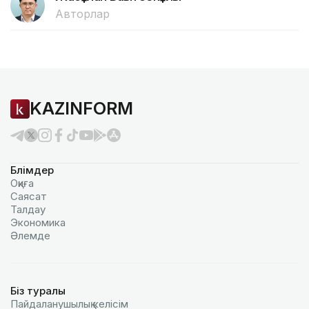
Авторлар
KAZINFORM
Бөлімдер
Оқиға
Саясат
Талдау
Экономика
Әлемде
Біз туралы
Пайдаланушылық келiciм