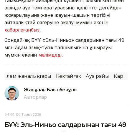
тамыз-қазан айларында күшейіп, әлемнің көптеген
өңірінде ауа температурасының қалыпты деңгейден
жоғарылауына және жауын-шашын тәртібінің
айтарлықтай өзгеруіне әкелуі мүмкін екенін
хабарлағанбыз
.
Сондай-ақ БҰҰ «Эль-Ниньо» салдарынан тағы 49
млн адам азық-түлік тапшылығына ұшырауы
мүмкін екенін
мәлімдеді
.
Әлем жаңалықтары
Көктайғақ
Ауа райы
Қар
К
Жасұлан Бақытбекұлы
Авторлар
04:44, 06 Тамыз 2026
БҰҰ: Эль-Ниньо салдарынан тағы 49