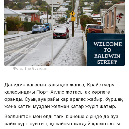
Фото: The Guardian
Данидин қаласын қалың қар жапса, Крайстчерч
қаласындағы Порт-Хиллс жотасы ақ көрпеге
оранды. Суық ауа райы қар аралас жаңбыр, бұршақ
және қатты мұздай желмен қатар жүріп жатыр.
Веллингтон мен елдің тағы бірнеше өңірінде де ауа
райы күрт суытып, қолайсыз жағдай қалыптасты.