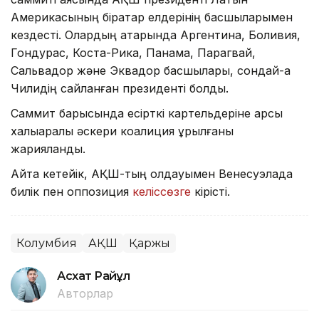
Америкасының бірқатар елдерінің басшыларымен
кездесті. Олардың қатарында Аргентина, Боливия,
Гондурас, Коста-Рика, Панама, Парагвай,
Сальвадор және Эквадор басшылары, сондай-ақ
Чилидің сайланған президенті болды.
Саммит барысында есірткі картельдеріне қарсы
халықаралық әскери коалиция құрылғаны
жарияланды.
Айта кетейік, АҚШ-тың қолдауымен Венесуэлада
билік пен оппозиция
келіссөзге
кірісті.
Колумбия
АҚШ
Қаржы
Асхат Райқұл
Авторлар