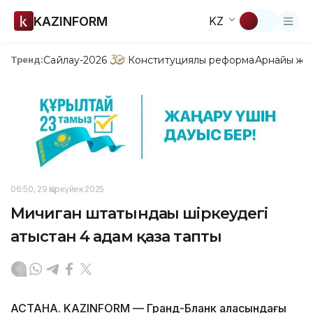
KAZINFORM
KZ
Сайлау-2026
Конституциялық реформа
Арнайы жо
Тренд:
06:50, 29 Қыркүйек 2025
Мичиган штатындағы шіркеудегі
атыстан 4 адам қаза тапты
АСТАНА. KAZINFORM — Гранд-Бланк қаласындағы