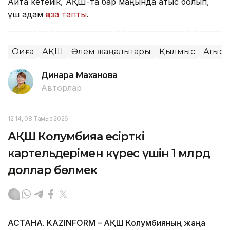
Айта кетейік, АҚШ-та бар маңында атыс болып,
үш адам
қаза тапты
.
Оқиға
АҚШ
Әлем жаңалықтары
Қылмыс
Атыс
Динара Маханова
Авторлар
12:14, 08 Тамыз 2026
АҚШ Колумбияға есірткі
картельдерімен күрес үшін 1 млрд
доллар бөлмек
АСТАНА. KAZINFORM – АҚШ Колумбияның жаңа