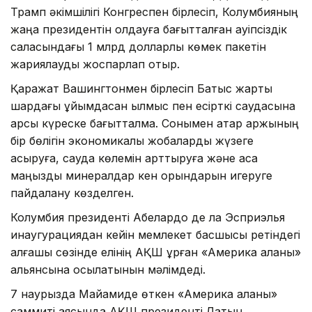
Трамп әкімшілігі Конгреспен бірлесіп, Колумбияның
жаңа президентін қолдауға бағытталған қауіпсіздік
саласындағы 1 млрд долларлық көмек пакетін
жариялауды жоспарлап отыр.
Қаражат Вашингтонмен бірлесіп Батыс жарты
шардағы ұйымдасқан қылмыс пен есірткі саудасына
қарсы күреске бағытталмақ. Сонымен қатар қаржының
бір бөлігін экономикалық жобаларды жүзеге
асыруға, сауда көлемін арттыруға және аса
маңызды минералдар кен орындарын игеруге
пайдалану көзделген.
Колумбия президенті Абелардо де ла Эсприэлья
инаугурациядан кейін мемлекет басшысы ретіндегі
алғашқы сөзінде елінің АҚШ құрған «Америка қалқаны»
альянсына қосылатынын мәлімдеді.
7 наурызда Майамиде өткен «Америка қалқаны»
саммиті аясында АҚШ президенті Латын