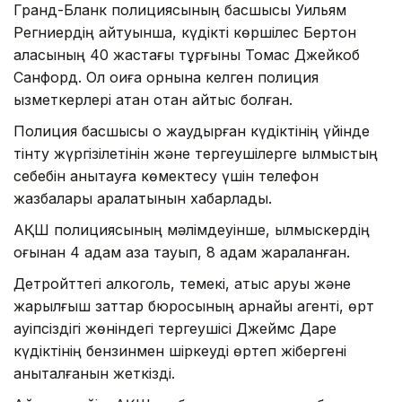
Гранд-Бланк полициясының басшысы Уильям
Регниердің айтуынша, күдікті көршілес Бертон
қаласының 40 жастағы тұрғыны Томас Джейкоб
Санфорд. Ол оқиға орнына келген полиция
қызметкерлері атқан оқтан қайтыс болған.
Полиция басшысы оқ жаудырған күдіктінің үйінде
тінту жүргізілетінін және тергеушілерге қылмыстың
себебін анықтауға көмектесу үшін телефон
жазбалары қаралатынын хабарлады.
АҚШ полициясының мәлімдеуінше, қылмыскердің
оғынан 4 адам қаза тауып, 8 адам жараланған.
Детройттегі алкоголь, темекі, атыс қаруы және
жарылғыш заттар бюросының арнайы агенті, өрт
қауіпсіздігі жөніндегі тергеушісі Джеймс Даре
күдіктінің бензинмен шіркеуді өртеп жібергені
анықталғанын жеткізді.