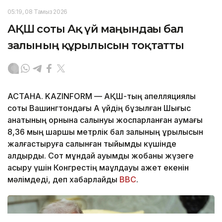
05:19, 08 Тамыз 2026
АҚШ соты Ақ үй маңындағы бал
залының құрылысын тоқтатты
АСТАНА. KAZINFORM — АҚШ-тың апелляциялық
соты Вашингтондағы Ақ үйдің бұзылған Шығыс
қанатының орнына салынуы жоспарланған аумағы
8,36 мың шаршы метрлік бал залының құрылысын
жалғастыруға салынған тыйымды күшінде
қалдырды. Сот мұндай ауқымды жобаны жүзеге
асыру үшін Конгрестің мақұлдауы қажет екенін
мәлімдеді, деп хабарлайды
BBC
.