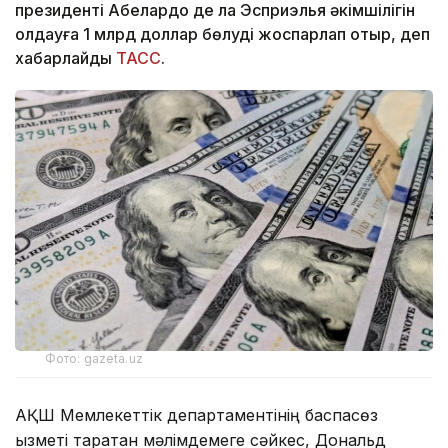
президенті Абелардо де ла Эсприэлья әкімшілігін
қолдауға 1 млрд доллар бөлуді жоспарлап отыр, деп
хабарлайды
ТАСС
.
Фото: gazeta.uz
АҚШ Мемлекеттік департаментінің баспасөз
қызметі таратқан мәлімдемеге сәйкес, Дональд