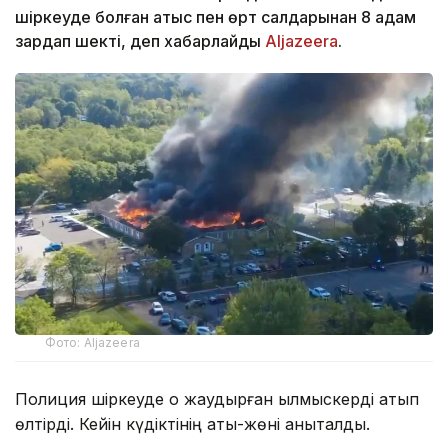
шіркеуде болған атыс пен өрт салдарынан 8 адам
зардап шекті, деп хабарлайды
Aljazeera
.
Фото: Aljazeera
Полиция шіркеуде оқ жаудырған қылмыскерді атып
өлтірді. Кейін күдіктінің аты-жөні анықталды.