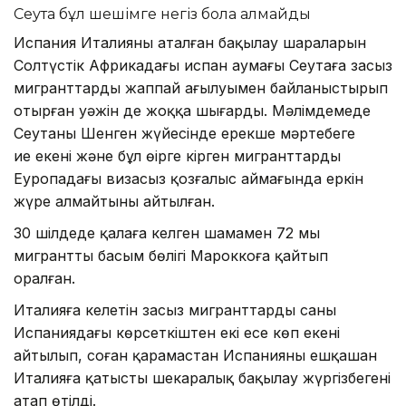
Сеута бұл шешімге негіз бола алмайды
Испания Италияның аталған бақылау шараларын
Солтүстік Африкадағы испан аумағы Сеутаға заңсыз
мигранттардың жаппай ағылуымен байланыстырып
отырған уәжін де жоққа шығарды. Мәлімдемеде
Сеутаның Шенген жүйесінде ерекше мәртебеге
ие екені және бұл өңірге кірген мигранттардың
Еуропадағы визасыз қозғалыс аймағында еркін
жүре алмайтыны айтылған.
30 шілдеде қалаға келген шамамен 72 мың
мигранттың басым бөлігі Мароккоға қайтып
оралған.
Италияға келетін заңсыз мигранттардың саны
Испаниядағы көрсеткіштен екі есе көп екені
айтылып, соған қарамастан Испанияның ешқашан
Италияға қатысты шекаралық бақылау жүргізбегені
атап өтілді.