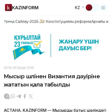
KAZINFORM
KZ
Сайлау-2026
Конституциялық реформа
Арнайы жо
Тренд:
05:16, 06 Шілде 2026
Мысыр шөлінен Византия дәуіріне
жататын қала табылды
АСТАНА. KAZINFORM — Мысырдың батыс шөліндегі