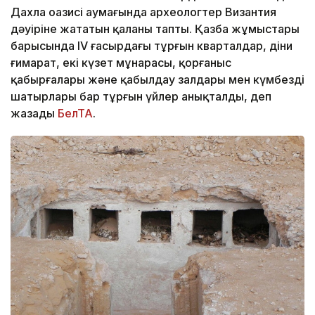
Дахла оазисі аумағында археологтер Византия
дәуіріне жататын қаланы тапты. Қазба жұмыстары
барысында IV ғасырдағы тұрғын кварталдар, діни
ғимарат, екі күзет мұнарасы, қорғаныс
қабырғалары және қабылдау залдары мен күмбезді
шатырлары бар тұрғын үйлер анықталды, деп
жазады
БелТА
.