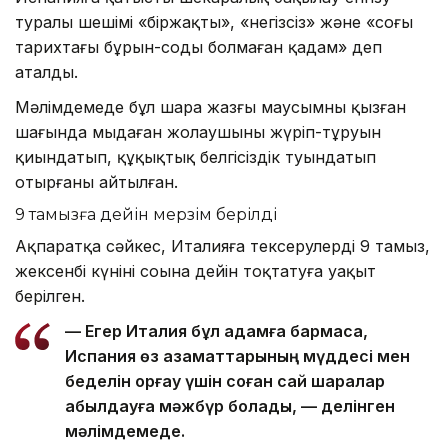
туралы шешімі «біржақты», «негізсіз» және «соңғы
тарихтағы бұрын-соңды болмаған қадам» деп
аталды.
Мәлімдемеде бұл шара жазғы маусымның қызған
шағында мыңдаған жолаушының жүріп-тұруын
қиындатып, құқықтық белгісіздік туындатып
отырғаны айтылған.
9 тамызға дейін мерзім берілді
Ақпаратқа сәйкес, Италияға тексерулерді 9 тамыз,
жексенбі күнінің соңына дейін тоқтатуға уақыт
берілген.
— Егер Италия бұл қадамға бармаса,
Испания өз азаматтарының мүддесі мен
беделін қорғау үшін соған сай шаралар
қабылдауға мәжбүр болады, — делінген
мәлімдемеде.