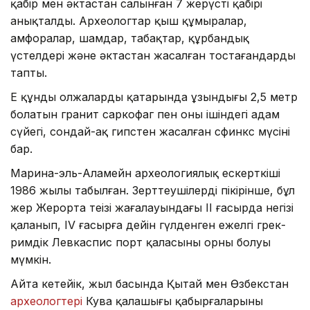
қабір мен әктастан салынған 7 жерүсті қабірі
анықталды. Археологтар қыш құмыралар,
амфоралар, шамдар, табақтар, құрбандық
үстелдері және әктастан жасалған тостағандарды
тапты.
Ең құнды олжалардың қатарында ұзындығы 2,5 метр
болатын гранит саркофаг пен оның ішіндегі адам
сүйегі, сондай-ақ гипстен жасалған сфинкс мүсіні
бар.
Марина-эль-Аламейн археологиялық ескерткіші
1986 жылы табылған. Зерттеушілердің пікірінше, бұл
жер Жерорта теңізі жағалауындағы II ғасырда негізі
қаланып, IV ғасырға дейін гүлденген ежелгі грек-
римдік Левкаспис порт қаласының орны болуы
мүмкін.
Айта кетейік, жыл басында Қытай мен Өзбекстан
археологтері
Кува қалашығы қабырғаларының