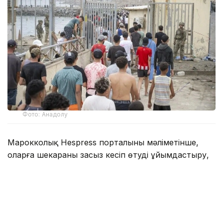
Фото: Анадолу
Марокколық Hespress порталының мәліметінше,
оларға шекараны заңсыз кесіп өтуді ұйымдастыру,
лицензиясыз жолаушы тасымалдау, жүзу
құралдарын шамадан тыс жүктеу, визасының
мерзімі аяқталғаннан кейін елде заңсыз болу, құқық
қорғау органдары қызметкерлерін қорлау және
оларға шабуыл жасау, полиция талабына бағынбау,