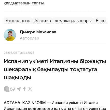
қалдықтарын тапты.
Археология
Африка
Әлем жаңалықтары
Ескерт
Динара Маханова
Авторлар
06:04, 08 Тамыз 2026
Испания үкіметі Италияны біржақты
шекаралық бақылауды тоқтатуға
шақырды
АСТАНА. KAZINFORM — Испания үкіметі Италия
Испаниядан келгендерге қатысты енгізген уақытша