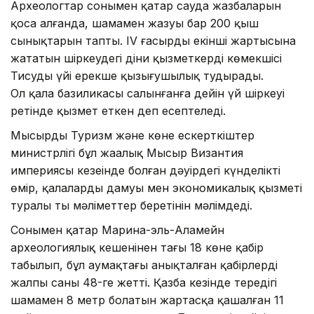
Археологтар сонымен қатар сауда жазбаларын
қоса алғанда, шамамен жазуы бар 200 қыш
сынықтарын тапты. IV ғасырдың екінші жартысына
жататын шіркеудегі діни қызметкердің көмекшісі
Тисудың үйі ерекше қызығушылық тудырады.
Ол қала базиликасы салынғанға дейін үй шіркеуі
ретінде қызмет еткен деп есептеледі.
Мысырдың Туризм және көне ескерткіштер
министрлігі бұл жаңалық Мысыр Византия
империясы кезеңінде болған дәуірдегі күнделікті
өмір, қалалардың дамуы мен экономикалық қызметі
туралы тың мәліметтер беретінін мәлімдеді.
Сонымен қатар Марина-эль-Аламейн
археологиялық кешенінен тағы 18 көне қабір
табылып, бұл аумақтағы анықталған қабірлердің
жалпы саны 48-ге жетті. Қазба кезінде тереңдігі
шамамен 8 метр болатын жартасқа қашалған 11