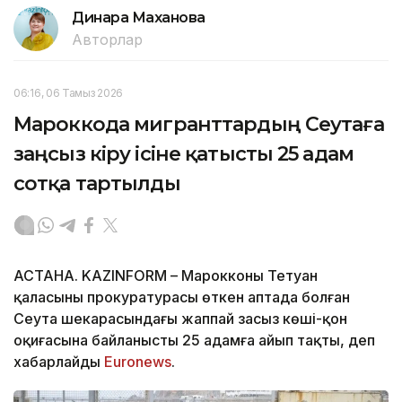
Динара Маханова
Авторлар
06:16, 06 Тамыз 2026
Мароккода мигранттардың Сеутаға
заңсыз кіру ісіне қатысты 25 адам
сотқа тартылды
АСТАНА. KAZINFORM – Марокконың Тетуан
қаласының прокуратурасы өткен аптада болған
Сеута шекарасындағы жаппай заңсыз көші-қон
оқиғасына байланысты 25 адамға айып тақты, деп
хабарлайды
Еuronews
.