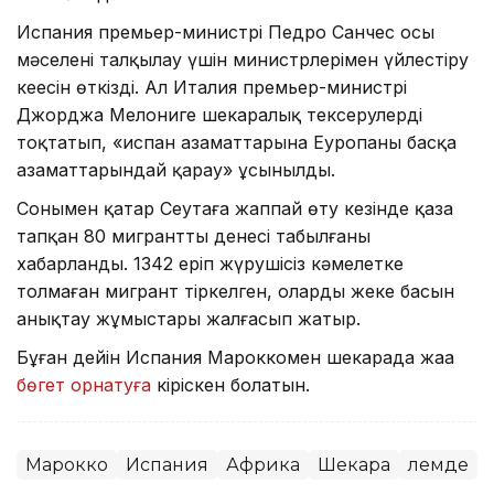
Испания премьер-министрі Педро Санчес осы
мәселені талқылау үшін министрлерімен үйлестіру
кеңесін өткізді. Ал Италия премьер-министрі
Джорджа Мелониге шекаралық тексерулерді
тоқтатып, «испан азаматтарына Еуропаның басқа
азаматтарындай қарау» ұсынылды.
Сонымен қатар Сеутаға жаппай өту кезінде қаза
тапқан 80 мигранттың денесі табылғаны
хабарланды. 1342 еріп жүрушісіз кәмелетке
толмаған мигрант тіркелген, олардың жеке басын
анықтау жұмыстары жалғасып жатыр.
Бұған дейін Испания Мароккомен шекарада жаңа
бөгет орнатуға
кіріскен болатын.
Марокко
Испания
Африка
Шекара
Әлемде