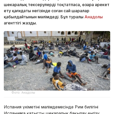
шекаралық тексерулерді тоқтатпаса, өзара әрекет
ету қағидаты негізінде соған сай шаралар
қабылдайтынын мәлімдеді. Бұл туралы
Анадолы
агенттігі жазды.
Фото: Анадолы
Испания үкіметінің мәлімдемесінде Рим билігінің
Испанияға қатысты шекаралық бақылау енгізу