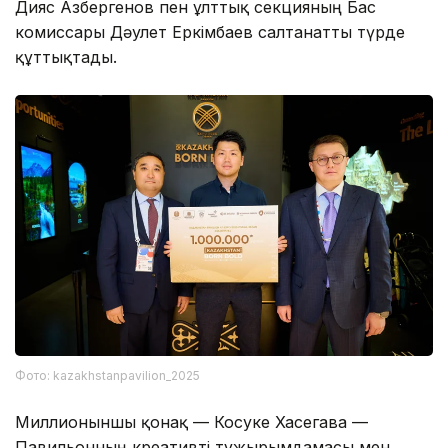
Дияс Азбергенов пен ұлттық секцияның Бас
комиссары Дәулет Еркімбаев салтанатты түрде
құттықтады.
Фото: kazakhstanpavilion_2025
Миллионыншы қонақ — Косуке Хасегава —
Павильонның креативті тұжырымдамасы мен