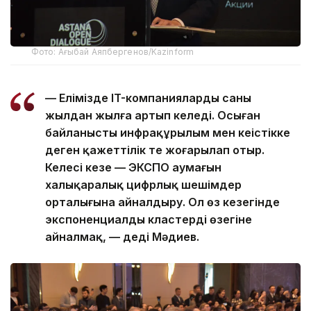
Фото: Ағыбай Аяпбергенов/Kazinform
— Елімізде IT-компаниялардың саны
жылдан жылға артып келеді. Осыған
байланысты инфрақұрылым мен кеңістікке
деген қажеттілік те жоғарылап отыр.
Келесі кезең — ЭКСПО аумағын
халықаралық цифрлық шешімдер
орталығына айналдыру. Ол өз кезегінде
экспоненциалды кластердің өзегіне
айналмақ, — деді Мәдиев.