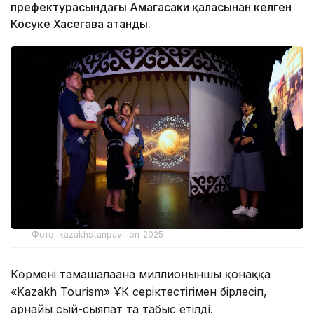
префектурасындағы Амагасаки қаласынан келген
Косуке Хасегава атанды.
Фото: kazakhstanpavilion_2025
Көрмені тамашалағана миллионыншы қонаққа
«Kazakh Tourism» ҰК серіктестігімен бірлесіп,
арнайы сый-сыяпат та табыс етілді.