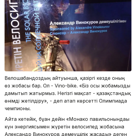
Велошабандоздың айтуынша, қазіргі кезде оның
өз жобасы бар. Ол - Vino-bike. «Біз осы жобамызды
дамытып жатырмыз. Негізгі мақсат - қазақстандық
өнімді жетілдіру», - деп атап көрсетті Олимпиада
чемпионы.
Айта кетейік, бұған дейін «Монако павильонындағы
күн энергиясымен жүретін велосипед жобасына
Александр Винокуров демеушілік жасады» деген