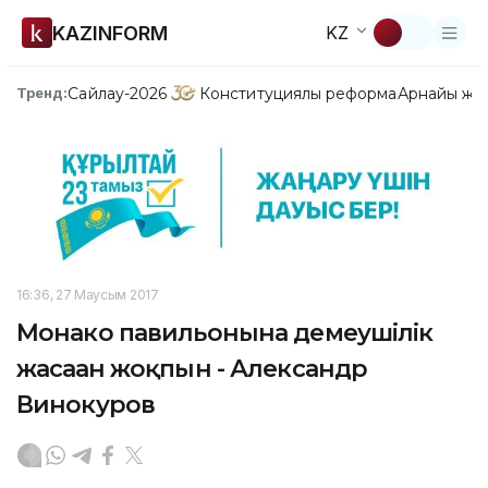
KAZINFORM
KZ
Сайлау-2026
Конституциялық реформа
Арнайы жо
Тренд:
16:36, 27 Маусым 2017
Монако павильонына демеушілік
жасаған жоқпын - Александр
Винокуров