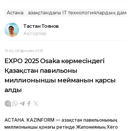
Астана
Қазақстандағы IT технологиялардың даму
Тастан Тоянов
Авторлар
10:40, 08 Қыркүйек 2025
EXPO 2025 Osaka көрмесіндегі
Қазақстан павильоны
миллионыншы мейманын қарсы
алды
АСТАНА. KAZINFORM — Қазақстан павильонының
миллионыншы қонағы ретінде Жапонияның Хёго