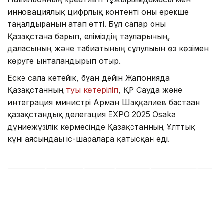
инновациялық цифрлық контенті оны ерекше
таңғалдырғанын атап өтті. Бұл сапар оны
Қазақстанға барып, еліміздің тауларының,
даласының және табиғатының сұлулығын өз көзімен
көруге ынталандырып отыр.
Еске сала кетейік, бұған дейін Жапонияда
Қазақстанның
туы көтеріліп
, ҚР Сауда және
интеграция министрі Арман Шаққалиев бастаған
қазақстандық делегация EXPO 2025 Osaka
дүниежүзілік көрмесінде Қазақстанның Ұлттық
күні аясындағы іс-шараларға қатысқан еді.
Қазақ елі
Туризм
Тарих
Көрме
Жапония
EXP
Бақытгүл Абайқызы
Авторлар