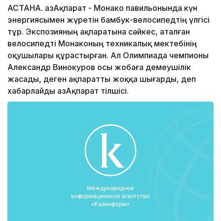
АСТАНА. ҚазАқпарат - Монако павильонында күн
энергиясымен жүретін бамбук-велосипедтің үлгісі
тұр. Экспозияның ақпаратына сәйкес, аталған
велосипедті Монаконың техникалық мектебінің
оқушылары құрастырған. Ал Олимпиада чемпионы
Александр Винокуров осы жобаға демеушілік
жасады, деген ақпаратты жоққа шығарды, деп
хабарлайды ҚазАқпарат тілшісі.