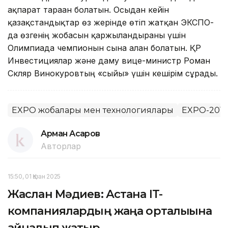
ақпарат тараған болатын. Осыдан кейін
қазақстандықтар өз жерінде өтіп жатқан ЭКСПО-
да өзгенің жобасын қаржыландырғаны үшін
Олимпиада чемпионын сынға алған болатын. ҚР
Инвестициялар және даму вице-министр Роман
Скляр Винокуровтың «сыйы» үшін кешірім сұрады.
EXPO жобалары мен технологиялары
EXPO-2017
Арман Асқаров
Авторлар
15:50, 01 Қазан 2025
Жаслан Мәдиев: Астана IT-
компаниялардың жаңа орталығына
айналып жатыр