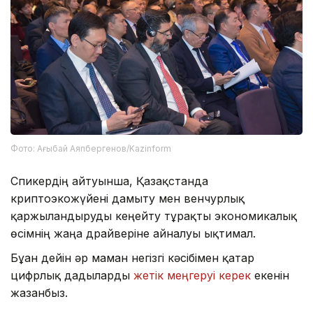
Фото: Ағыбай Аяпбергенов/Kazinform
Спикердің айтуынша, Қазақстанда
криптоэкожүйені дамыту мен венчурлық
қаржыландыруды кеңейту тұрақты экономикалық
өсімнің жаңа драйверіне айналуы ықтимал.
Бұған дейін әр маман негізгі кәсібімен қатар
цифрлық дағдыларды
жетік меңгеруі керек
екенін
жазғанбыз.