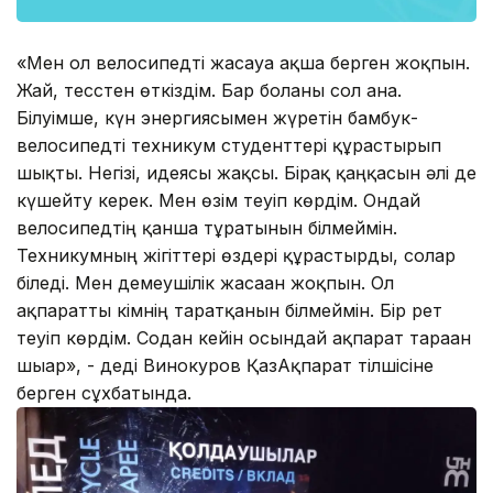
«Мен ол велосипедті жасауға ақша берген жоқпын.
Жай, тесстен өткіздім. Бар болғаны сол ғана.
Білуімше, күн энергиясымен жүретін бамбук-
велосипедті техникум студенттері құрастырып
шықты. Негізі, идеясы жақсы. Бірақ қаңқасын әлі де
күшейту керек. Мен өзім теуіп көрдім. Ондай
велосипедтің қанша тұратынын білмеймін.
Техникумның жігіттері өздері құрастырды, солар
біледі. Мен демеушілік жасаған жоқпын. Ол
ақпаратты кімнің таратқанын білмеймін. Бір рет
теуіп көрдім. Содан кейін осындай ақпарат тараған
шығар», - деді Винокуров ҚазАқпарат тілшісіне
берген сұхбатында.