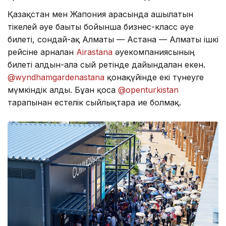
Қазақстан мен Жапония арасында ашылатын
тікелей әуе бағыты бойынша бизнес-класс әуе
билеті, сондай-ақ Алматы — Астана — Алматы ішкі
рейсіне арналған
Аirastana
әуекомпаниясының
билеті алдын-ала сый ретінде дайындалған екен.
@wyndhamgardenastana
қонақүйінде екі түнеуге
мүмкіндік алды. Бұған қоса
@openturkistan
тарапынан естелік сыйлықтарға ие болмақ.