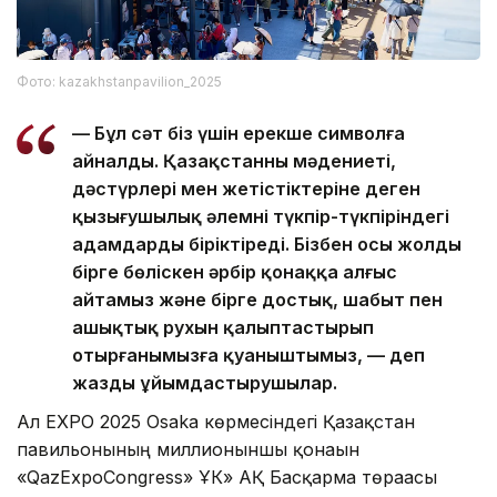
Фото: kazakhstanpavilion_2025
— Бұл сәт біз үшін ерекше символға
айналды. Қазақстанның мәдениеті,
дәстүрлері мен жетістіктеріне деген
қызығушылық әлемнің түкпір-түкпіріндегі
адамдарды біріктіреді. Бізбен осы жолды
бірге бөліскен әрбір қонаққа алғыс
айтамыз және бірге достық, шабыт пен
ашықтық рухын қалыптастырып
отырғанымызға қуаныштымыз, — деп
жазды ұйымдастырушылар.
Ал EXPO 2025 Osaka көрмесіндегі Қазақстан
павильонының миллионыншы қонағын
«QazExpoCongress» ҰК» АҚ Басқарма төрағасы